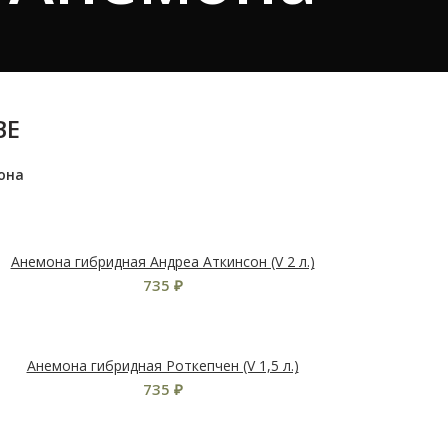
ВЕ
она
Анемона гибридная Андреа Аткинсон (V 2 л.)
735
₽
Анемона гибридная Роткепчен (V 1,5 л.)
735
₽