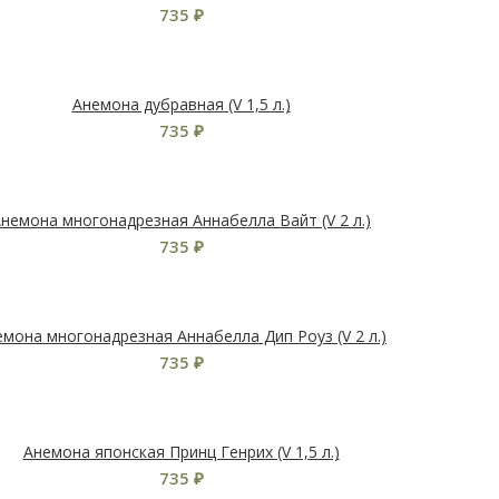
735
₽
Анемона дубравная (V 1,5 л.)
735
₽
немона многонадрезная Аннабелла Вайт (V 2 л.)
735
₽
емона многонадрезная Аннабелла Дип Роуз (V 2 л.)
735
₽
Анемона японская Принц Генрих (V 1,5 л.)
735
₽