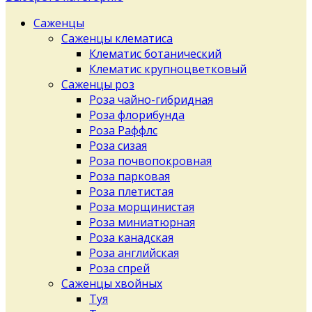
Саженцы
Саженцы клематиса
Клематис ботанический
Клематис крупноцветковый
Саженцы роз
Роза чайно-гибридная
Роза флорибунда
Роза Раффлс
Роза сизая
Роза почвопокровная
Роза парковая
Роза плетистая
Роза морщинистая
Роза миниатюрная
Роза канадская
Роза английская
Роза спрей
Саженцы хвойных
Туя