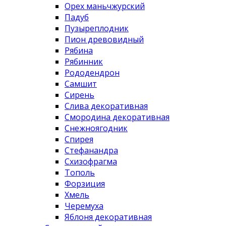
Орех маньчжурский
Падуб
Пузыреплодник
Пион древовидный
Рябина
Рябинник
Рододендрон
Самшит
Сирень
Слива декоративная
Смородина декоративная
Снежноягодник
Спирея
Стефанандра
Схизофрагма
Тополь
Форзиция
Хмель
Черемуха
Яблоня декоративная