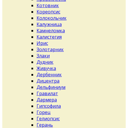
Котовник
Кореопсис
Колокольчик
Калужница
Камнеломка
Калистегия
Ирис
Золотарник
Злаки
Дудник
Живучка
Дербенник
Дицентра
Дельфиниум
Гравилат
Дармера
Гипсофила
Горец
Гелиопсис
Герань