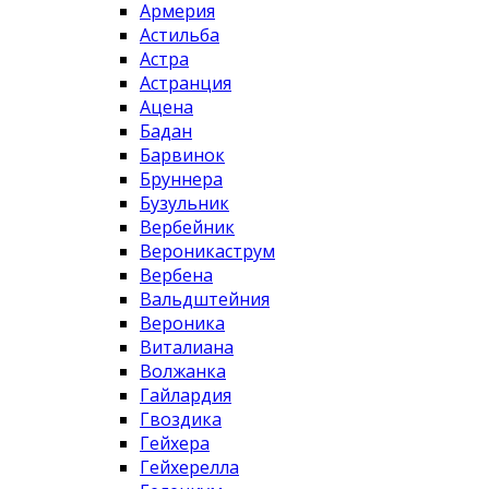
Армерия
Астильба
Астра
Астранция
Ацена
Бадан
Барвинок
Бруннера
Бузульник
Вербейник
Вероникаструм
Вербена
Вальдштейния
Вероника
Виталиана
Волжанка
Гайлардия
Гвоздика
Гейхера
Гейхерелла