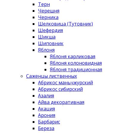
Терн
Черешня
Черника
Шелковица (Тутовник)
Шефердия
Шикша
Шиповник
Яблоня
Яблоня карликовая
Яблоня колоновидная
Яблоня традиционная
Саженцы лиственных
Абрикос маньчжурский
Абрикос сибирский
Азалия
Айва декоративная
Акация
Арония
Барбарис
Береза