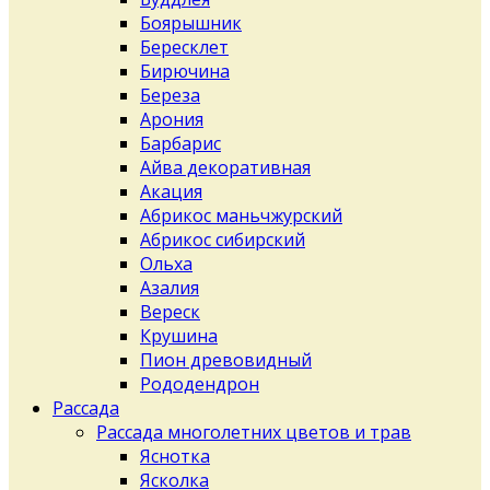
Боярышник
Бересклет
Бирючина
Береза
Арония
Барбарис
Айва декоративная
Акация
Абрикос маньчжурский
Абрикос сибирский
Ольха
Азалия
Вереск
Крушина
Пион древовидный
Рододендрон
Рассада
Рассада многолетних цветов и трав
Яснотка
Ясколка