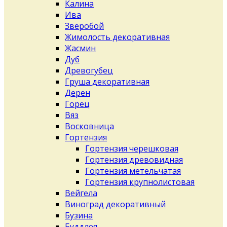
Калина
Ива
Зверобой
Жимолость декоративная
Жасмин
Дуб
Древогубец
Груша декоративная
Дерен
Горец
Вяз
Восковница
Гортензия
Гортензия черешковая
Гортензия древовидная
Гортензия метельчатая
Гортензия крупнолистовая
Вейгела
Виноград декоративный
Бузина
Буддлея