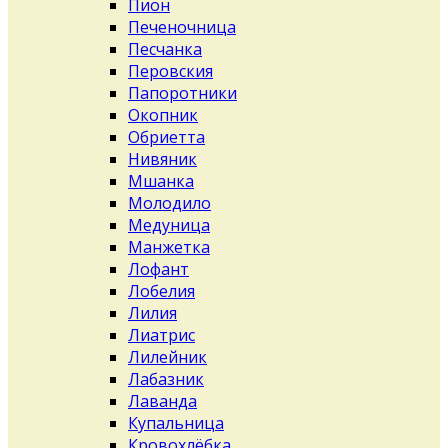
Пион
Печеночница
Песчанка
Перовския
Папоротники
Окопник
Обриетта
Нивяник
Мшанка
Молодило
Медуница
Манжетка
Лофант
Лобелия
Лилия
Лиатрис
Лилейник
Лабазник
Лаванда
Купальница
Кровохлёбка