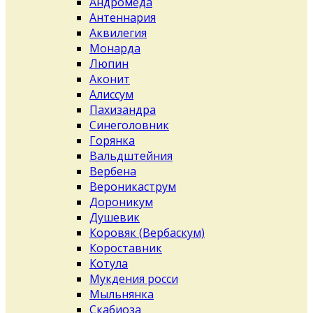
Андромеда
Антеннария
Аквилегия
Монарда
Люпин
Аконит
Алиссум
Пахизандра
Синеголовник
Горянка
Вальдштейния
Вербена
Вероникаструм
Дороникум
Душевик
Коровяк (Вербаскум)
Короставник
Котула
Мукдения росси
Мыльнянка
Скабиоза