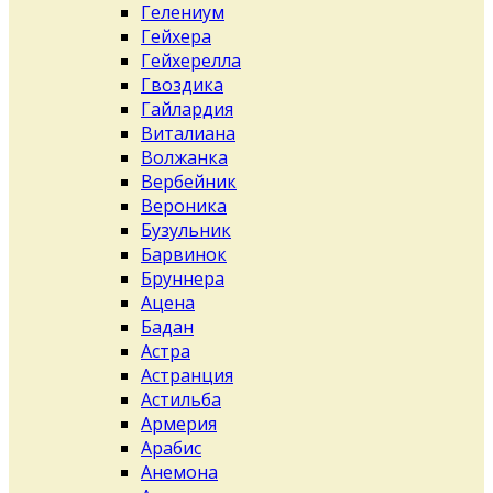
Гелениум
Гейхера
Гейхерелла
Гвоздика
Гайлардия
Виталиана
Волжанка
Вербейник
Вероника
Бузульник
Барвинок
Бруннера
Ацена
Бадан
Астра
Астранция
Астильба
Армерия
Арабис
Анемона