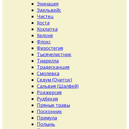
Эхинацея
Эдельвейс
Чистец
Хоста
Хохлатка
Хелоне
Флокс
Физостегия
Тысячелистник
Тиарелла
Традесканция
Смолевка
Седум (Очиток)
Сальвия (Шалфей)
Роджерсия
Рудбекия
Пряные травы
Посконник
Примула
Полынь