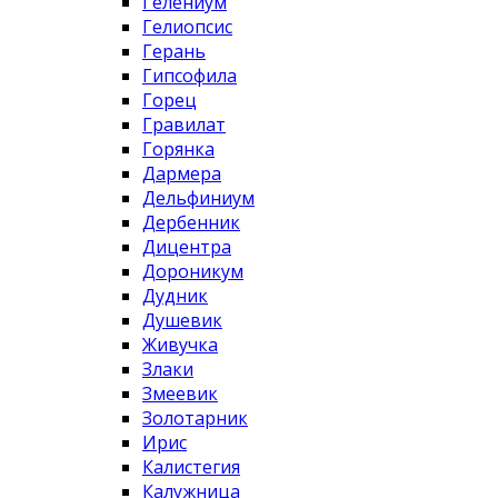
Гелениум
Гелиопсис
Герань
Гипсофила
Горец
Гравилат
Горянка
Дармера
Дельфиниум
Дербенник
Дицентра
Дороникум
Дудник
Душевик
Живучка
Злаки
Змеевик
Золотарник
Ирис
Калистегия
Калужница