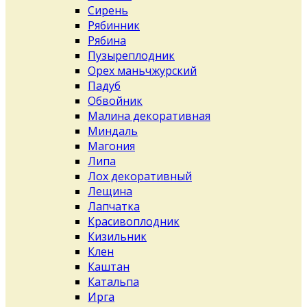
Сирень
Рябинник
Рябина
Пузыреплодник
Орех маньчжурский
Падуб
Обвойник
Малина декоративная
Миндаль
Магония
Липа
Лох декоративный
Лещина
Лапчатка
Красивоплодник
Кизильник
Клен
Каштан
Катальпа
Ирга