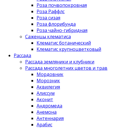
Роза почвопокровная
Роза Раффлс
Роза сизая
Роза флорибунда
Роза чайно-гибридная
Саженцы клематиса
Клематис ботанический
Клематис крупноцветковый
Рассада
Рассада земляники и клубники
Рассада многолетних цветов и трав
Мордовник
Морозник
Аквилегия
Алиссум
Аконит
Андромеда
Анемона
Антеннария
Арабис