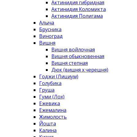
Актинидия гибридная
Актинидия Коломикта
Актинидия Полигама
Алыча
Брусника
Виноград
Вишня
Вишня войлочная
Вишня обыкновенная
Вишня степная
Дюк (вишня х черешня)
Годжи (Лициум)
Голубика
Груша
Гуми (Лох)
Ежевика
Ежемалина
Жимолость
Йошта
Калина
Кизил