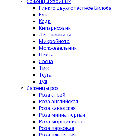
Саженцы хвойных
Гинкго двухлопастное Билоба
Ель
Кедр
Кипарисовик
Лиственница
Микробиота
Можжевельник
Пихта
Сосна
Тисс
Тсуга
Туя
Саженцы роз
Роза спрей
Роза английская
Роза канадская
Роза миниатюрная
Роза морщинистая
Роза парковая
Роза плетистая