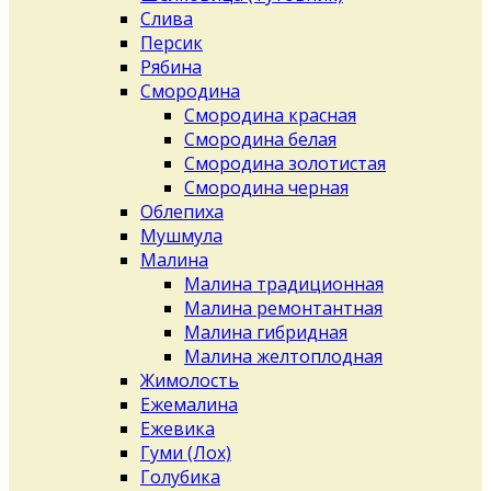
Слива
Персик
Рябина
Смородина
Смородина красная
Смородина белая
Смородина золотистая
Смородина черная
Облепиха
Мушмула
Малина
Малина традиционная
Малина ремонтантная
Малина гибридная
Малина желтоплодная
Жимолость
Ежемалина
Ежевика
Гуми (Лох)
Голубика