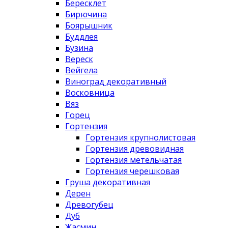
Бересклет
Бирючина
Боярышник
Буддлея
Бузина
Вереск
Вейгела
Виноград декоративный
Восковница
Вяз
Горец
Гортензия
Гортензия крупнолистовая
Гортензия древовидная
Гортензия метельчатая
Гортензия черешковая
Груша декоративная
Дерен
Древогубец
Дуб
Жасмин