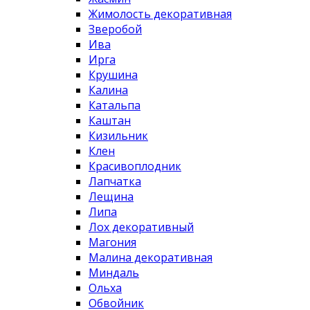
Жимолость декоративная
Зверобой
Ива
Ирга
Крушина
Калина
Катальпа
Каштан
Кизильник
Клен
Красивоплодник
Лапчатка
Лещина
Липа
Лох декоративный
Магония
Малина декоративная
Миндаль
Ольха
Обвойник