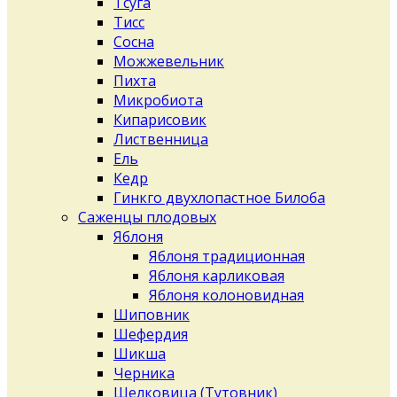
Тсуга
Тисс
Сосна
Можжевельник
Пихта
Микробиота
Кипарисовик
Лиственница
Ель
Кедр
Гинкго двухлопастное Билоба
Саженцы плодовых
Яблоня
Яблоня традиционная
Яблоня карликовая
Яблоня колоновидная
Шиповник
Шефердия
Шикша
Черника
Шелковица (Тутовник)