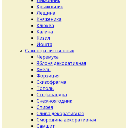
Лимонник
Крыжовник
Лещина
Княженика
Клюква
Калина
Кизил
Йошта
Саженцы лиственных
Черемуха
Яблоня декоративная
Хмель
Форзиция
Схизофрагма
Тополь
Стефанандра
Снежноягодник
Спирея
Слива декоративная
Смородина декоративная
Самшит