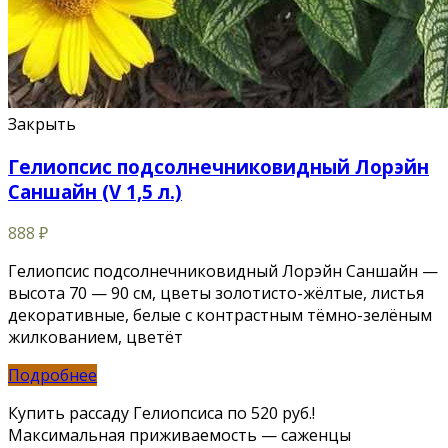
Закрыть
Гелиопсис подсолнечниковидный Лорэйн
Саншайн (V 1,5 л.)
888
₽
Гелиопсис подсолнечниковидный Лорэйн Саншайн —
высота 70 — 90 см, цветы золотисто-жёлтые, листья
декоративные, белые с контрастным тёмно-зелёным
жилкованием, цветёт
Подробнее
Купить рассаду Гелиопсиса по 520 руб.!
Максимальная приживаемость — саженцы