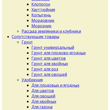
Клопогон
Хауттюйния
Копытень
Мордовник
Морозник
Рассада земляники и клубники
Сопутствующие товары
Грунт
Грунт универсальный
Грунт для плодово-ягодных
Грунт для цветов
Грунт для хвойных
Грунт для роз
Грунт для овощей
Удобрения
Для плодовых и ягодных
Для цветов
Для овощей
Для хвойных
Для газона