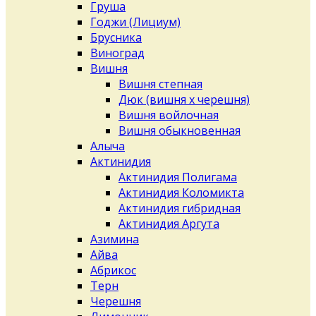
Груша
Годжи (Лициум)
Брусника
Виноград
Вишня
Вишня степная
Дюк (вишня х черешня)
Вишня войлочная
Вишня обыкновенная
Алыча
Актинидия
Актинидия Полигама
Актинидия Коломикта
Актинидия гибридная
Актинидия Аргута
Азимина
Айва
Абрикос
Терн
Черешня