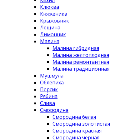
Клюква
Княженика
Крыжовник
Лещина
Лимонник
Малина
Малина гибридная
Малина желтоплодная
Малина ремонтантная
Малина традиционная
Мушмула
Облепиха
Персик
Рябина
Слива
Смородина
Смородина белая
Смородина золотистая
Смородина красная
Смородина черная