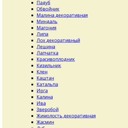
Падуб
Обвойник
Малина декоративная
Миндаль
Магония
Липа
Лох декоративный
Лещина
Лапчатка
Красивоплодник
Кизильник
Клен
Каштан
Катальпа
Ирга
Калина
Ива
Зверобой
Жимолость декоративная
Жасмин