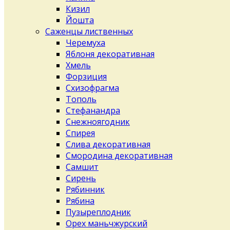
Кизил
Йошта
Саженцы лиственных
Черемуха
Яблоня декоративная
Хмель
Форзиция
Схизофрагма
Тополь
Стефанандра
Снежноягодник
Спирея
Слива декоративная
Смородина декоративная
Самшит
Сирень
Рябинник
Рябина
Пузыреплодник
Орех маньчжурский