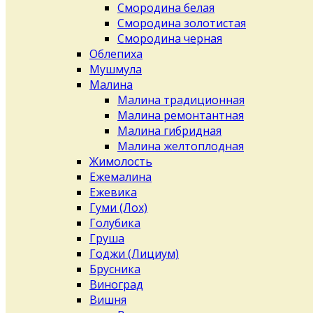
Смородина белая
Смородина золотистая
Смородина черная
Облепиха
Мушмула
Малина
Малина традиционная
Малина ремонтантная
Малина гибридная
Малина желтоплодная
Жимолость
Ежемалина
Ежевика
Гуми (Лох)
Голубика
Груша
Годжи (Лициум)
Брусника
Виноград
Вишня