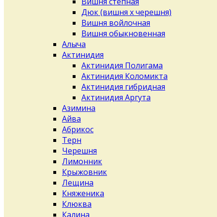
Вишня степная
Дюк (вишня х черешня)
Вишня войлочная
Вишня обыкновенная
Алыча
Актинидия
Актинидия Полигама
Актинидия Коломикта
Актинидия гибридная
Актинидия Аргута
Азимина
Айва
Абрикос
Терн
Черешня
Лимонник
Крыжовник
Лещина
Княженика
Клюква
Калина