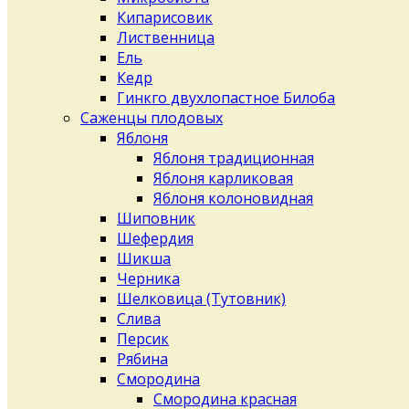
Кипарисовик
Лиственница
Ель
Кедр
Гинкго двухлопастное Билоба
Саженцы плодовых
Яблоня
Яблоня традиционная
Яблоня карликовая
Яблоня колоновидная
Шиповник
Шефердия
Шикша
Черника
Шелковица (Тутовник)
Слива
Персик
Рябина
Смородина
Смородина красная