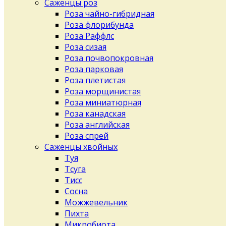
Саженцы роз
Роза чайно-гибридная
Роза флорибунда
Роза Раффлс
Роза сизая
Роза почвопокровная
Роза парковая
Роза плетистая
Роза морщинистая
Роза миниатюрная
Роза канадская
Роза английская
Роза спрей
Саженцы хвойных
Туя
Тсуга
Тисс
Сосна
Можжевельник
Пихта
Микробиота