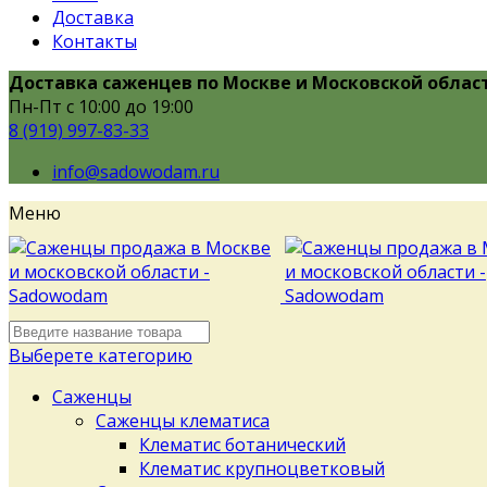
Доставка
Контакты
Доставка саженцев по Москве и Московской облас
Пн-Пт с 10:00 до 19:00
8 (919) 997-83-33
info@sadowodam.ru
Меню
Выберете категорию
Саженцы
Саженцы клематиса
Клематис ботанический
Клематис крупноцветковый