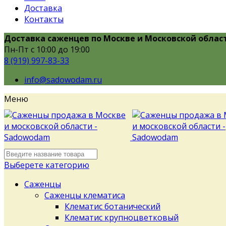
Доставка
Контакты
Доставка саженцев по Москве и Московской облас
Пн-Пт с 10:00 до 19:00
8 (919) 997-83-33
info@sadowodam.ru
Меню
Выберете категорию
Саженцы
Саженцы клематиса
Клематис ботанический
Клематис крупноцветковый