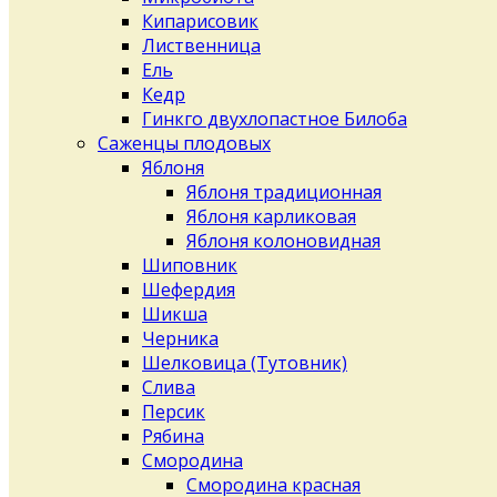
Кипарисовик
Лиственница
Ель
Кедр
Гинкго двухлопастное Билоба
Саженцы плодовых
Яблоня
Яблоня традиционная
Яблоня карликовая
Яблоня колоновидная
Шиповник
Шефердия
Шикша
Черника
Шелковица (Тутовник)
Слива
Персик
Рябина
Смородина
Смородина красная