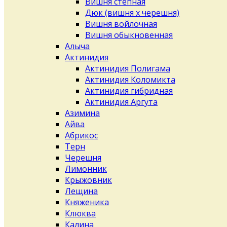
Вишня степная
Дюк (вишня х черешня)
Вишня войлочная
Вишня обыкновенная
Алыча
Актинидия
Актинидия Полигама
Актинидия Коломикта
Актинидия гибридная
Актинидия Аргута
Азимина
Айва
Абрикос
Терн
Черешня
Лимонник
Крыжовник
Лещина
Княженика
Клюква
Калина