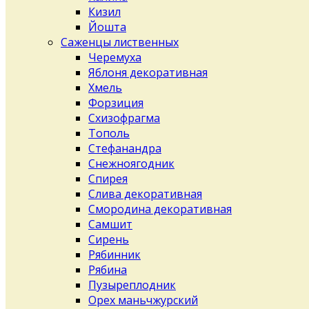
Кизил
Йошта
Саженцы лиственных
Черемуха
Яблоня декоративная
Хмель
Форзиция
Схизофрагма
Тополь
Стефанандра
Снежноягодник
Спирея
Слива декоративная
Смородина декоративная
Самшит
Сирень
Рябинник
Рябина
Пузыреплодник
Орех маньчжурский