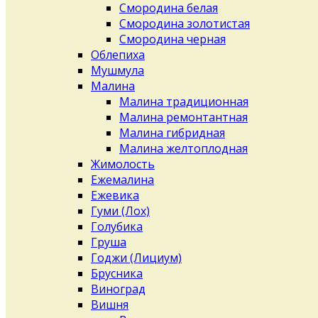
Смородина белая
Смородина золотистая
Смородина черная
Облепиха
Мушмула
Малина
Малина традиционная
Малина ремонтантная
Малина гибридная
Малина желтоплодная
Жимолость
Ежемалина
Ежевика
Гуми (Лох)
Голубика
Груша
Годжи (Лициум)
Брусника
Виноград
Вишня