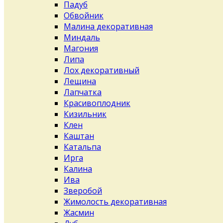
Падуб
Обвойник
Малина декоративная
Миндаль
Магония
Липа
Лох декоративный
Лещина
Лапчатка
Красивоплодник
Кизильник
Клен
Каштан
Катальпа
Ирга
Калина
Ива
Зверобой
Жимолость декоративная
Жасмин