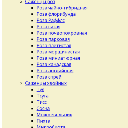
Саженцы роз
Роза чайно-гибридная
Роза флорибунда
Роза Раффлс
Роза сизая
Роза почвопокровная
Роза парковая
Роза плетистая
Роза морщинистая
Роза миниатюрная
Роза канадская
Роза английская
Роза спрей
Саженцы хвойных
Туя
Тсуга
Тисс
Сосна
Можжевельник
Пихта
Микробиота