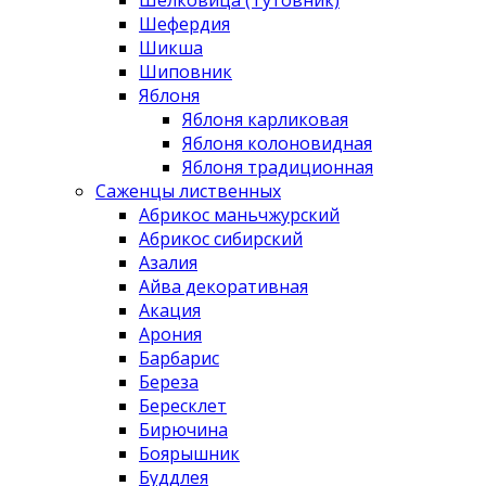
Шефердия
Шикша
Шиповник
Яблоня
Яблоня карликовая
Яблоня колоновидная
Яблоня традиционная
Саженцы лиственных
Абрикос маньчжурский
Абрикос сибирский
Азалия
Айва декоративная
Акация
Арония
Барбарис
Береза
Бересклет
Бирючина
Боярышник
Буддлея