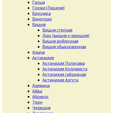
Груша
Годжи (Лициум)
Брусника
Виноград
Вишня
Вишня степная
Дюк (вишня х черешня)
Вишня войлочная
Вишня обыкновенная
Алыча
Актинидия
Актинидия Полигама
Актинидия Коломикта
Актинидия гибридная
Актинидия Аргута
Азимина
Айва
Абрикос
Терн
Черешня