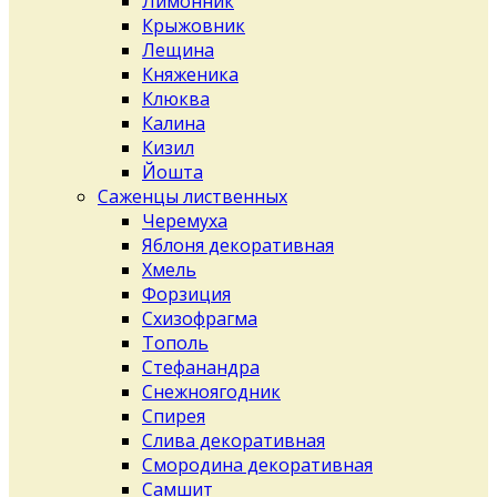
Лимонник
Крыжовник
Лещина
Княженика
Клюква
Калина
Кизил
Йошта
Саженцы лиственных
Черемуха
Яблоня декоративная
Хмель
Форзиция
Схизофрагма
Тополь
Стефанандра
Снежноягодник
Спирея
Слива декоративная
Смородина декоративная
Самшит