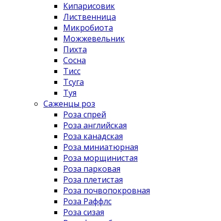
Кипарисовик
Лиственница
Микробиота
Можжевельник
Пихта
Сосна
Тисс
Тсуга
Туя
Саженцы роз
Роза спрей
Роза английская
Роза канадская
Роза миниатюрная
Роза морщинистая
Роза парковая
Роза плетистая
Роза почвопокровная
Роза Раффлс
Роза сизая