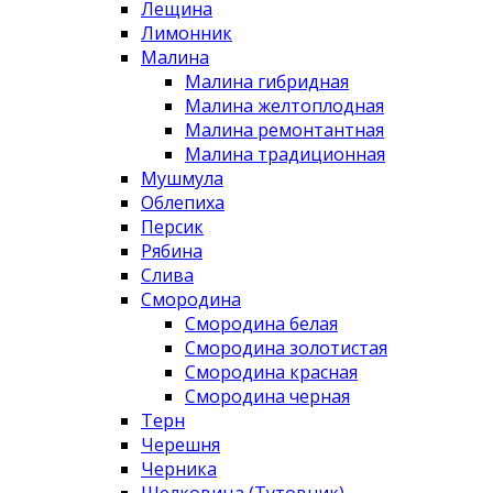
Лещина
Лимонник
Малина
Малина гибридная
Малина желтоплодная
Малина ремонтантная
Малина традиционная
Мушмула
Облепиха
Персик
Рябина
Слива
Смородина
Смородина белая
Смородина золотистая
Смородина красная
Смородина черная
Терн
Черешня
Черника
Шелковица (Тутовник)