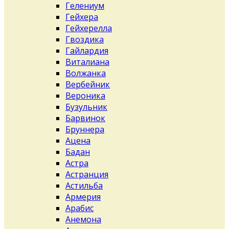
Гелениум
Гейхера
Гейхерелла
Гвоздика
Гайлардия
Виталиана
Волжанка
Вербейник
Вероника
Бузульник
Барвинок
Бруннера
Ацена
Бадан
Астра
Астранция
Астильба
Армерия
Арабис
Анемона