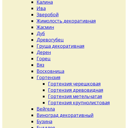
Калина
Ива
Зверобой
Жимолость декоративная
Жасмин
Дуб
Древогубец
Груша декоративная
Дерен
Горец
Вяз
Восковница
Гортензия
Гортензия черешковая
Гортензия древовидная
Гортензия метельчатая
Гортензия крупнолистовая
Вейгела
Виноград декоративный
Бузина
Буддлея