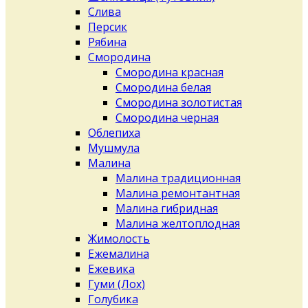
Слива
Персик
Рябина
Смородина
Смородина красная
Смородина белая
Смородина золотистая
Смородина черная
Облепиха
Мушмула
Малина
Малина традиционная
Малина ремонтантная
Малина гибридная
Малина желтоплодная
Жимолость
Ежемалина
Ежевика
Гуми (Лох)
Голубика