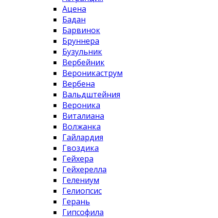
Ацена
Бадан
Барвинок
Бруннера
Бузульник
Вербейник
Вероникаструм
Вербена
Вальдштейния
Вероника
Виталиана
Волжанка
Гайлардия
Гвоздика
Гейхера
Гейхерелла
Гелениум
Гелиопсис
Герань
Гипсофила