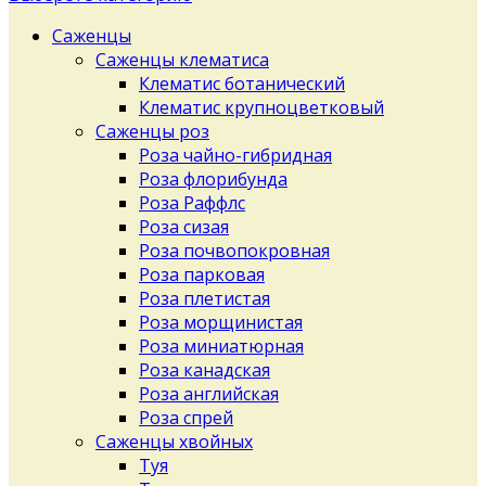
Саженцы
Саженцы клематиса
Клематис ботанический
Клематис крупноцветковый
Саженцы роз
Роза чайно-гибридная
Роза флорибунда
Роза Раффлс
Роза сизая
Роза почвопокровная
Роза парковая
Роза плетистая
Роза морщинистая
Роза миниатюрная
Роза канадская
Роза английская
Роза спрей
Саженцы хвойных
Туя