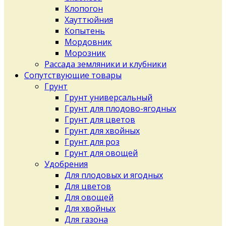
Клопогон
Хауттюйния
Копытень
Мордовник
Морозник
Рассада земляники и клубники
Сопутствующие товары
Грунт
Грунт универсальный
Грунт для плодово-ягодных
Грунт для цветов
Грунт для хвойных
Грунт для роз
Грунт для овощей
Удобрения
Для плодовых и ягодных
Для цветов
Для овощей
Для хвойных
Для газона