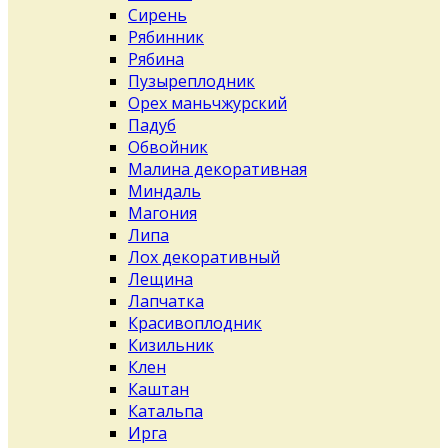
Сирень
Рябинник
Рябина
Пузыреплодник
Орех маньчжурский
Падуб
Обвойник
Малина декоративная
Миндаль
Магония
Липа
Лох декоративный
Лещина
Лапчатка
Красивоплодник
Кизильник
Клен
Каштан
Катальпа
Ирга