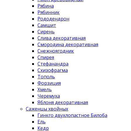
Рябина
Рябинник
Рододендрон
Самшит
Сирень
Слива декоративная
Смородина декоративная
Снежноягодник
Спирея
Стефанандра
Схизофрагма
Тополь
Форзиция
Хмель
Черемуха
Яблоня декоративная
Саженцы хвойных
Гинкго двухлопастное Билоба
Ель
Кедр