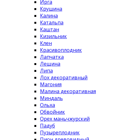
Ирга
Крушина
Калина
Катальпа
Каштан
Кизильник
Клен
Красивоплодник
Лапчатка
Лещина
Липа
Лох декоративный
Магония
Малина декоративная
Миндаль
Ольха
Обвойник
Орех маньчжурский
Падуб
Пузыреплодник
Пион древовидный