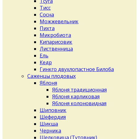
Тсуга
Тисс
Сосна
Можжевельник
Пихта
Микробиота
Кипарисовик
Лиственница
Ель
Кедр
Гинкго двухлопастное Билоба
Саженцы плодовых
Яблоня
Яблоня традиционная
Яблоня карликовая
Яблоня колоновидная
Шиповник
Шефердия
Шикша
Черника
Шелковица (Тутовник)