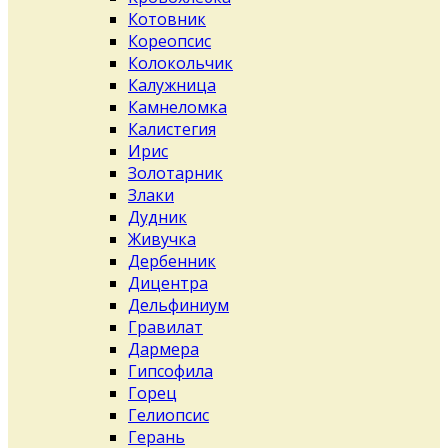
Котовник
Кореопсис
Колокольчик
Калужница
Камнеломка
Калистегия
Ирис
Золотарник
Злаки
Дудник
Живучка
Дербенник
Дицентра
Дельфиниум
Гравилат
Дармера
Гипсофила
Горец
Гелиопсис
Герань