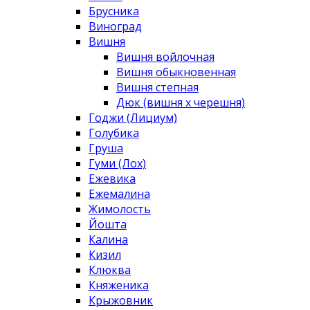
Брусника
Виноград
Вишня
Вишня войлочная
Вишня обыкновенная
Вишня степная
Дюк (вишня х черешня)
Годжи (Лициум)
Голубика
Груша
Гуми (Лох)
Ежевика
Ежемалина
Жимолость
Йошта
Калина
Кизил
Клюква
Княженика
Крыжовник