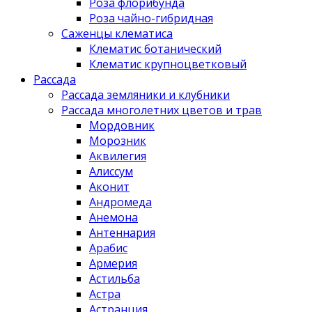
Роза флорибунда
Роза чайно-гибридная
Саженцы клематиса
Клематис ботанический
Клематис крупноцветковый
Рассада
Рассада земляники и клубники
Рассада многолетних цветов и трав
Мордовник
Морозник
Аквилегия
Алиссум
Аконит
Андромеда
Анемона
Антеннария
Арабис
Армерия
Астильба
Астра
Астранция