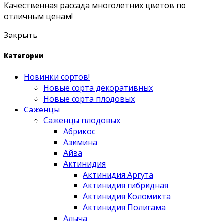
Качественная рассада многолетних цветов по
отличным ценам!
Закрыть
Категории
Новинки сортов!
Новые сорта декоративных
Новые сорта плодовых
Саженцы
Саженцы плодовых
Абрикос
Азимина
Айва
Актинидия
Актинидия Аргута
Актинидия гибридная
Актинидия Коломикта
Актинидия Полигама
Алыча