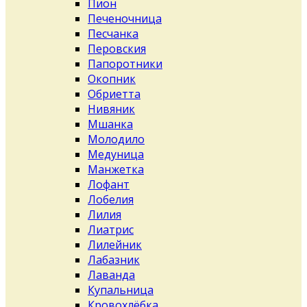
Пион
Печеночница
Песчанка
Перовския
Папоротники
Окопник
Обриетта
Нивяник
Мшанка
Молодило
Медуница
Манжетка
Лофант
Лобелия
Лилия
Лиатрис
Лилейник
Лабазник
Лаванда
Купальница
Кровохлёбка