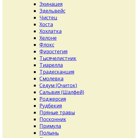
Эхинацея
Эдельвейс
Чистец
Хоста
Хохлатка
Хелоне
Флокс
Физостегия
Тысячелистник
Тиарелла
Традесканция
Смолевка
Седум (Очиток)
Сальвия (Шалфей)
Роджерсия
Рудбекия
Пряные травы
Посконник
Примула
Полынь