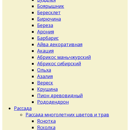
Боярышник
Бересклет
Бирючина
Береза
Арония
Барбарис
Айва декоративная
Акация
Абрикос маньчжурский
Абрикос сибирский
Ольха
Азалия
Вереск
Крушина
Пион древовидный
Рододендрон
Рассада
Рассада многолетних цветов и трав
Яснотка
Ясколка