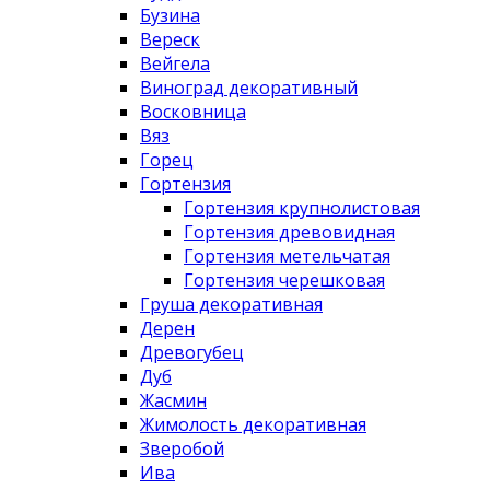
Бузина
Вереск
Вейгела
Виноград декоративный
Восковница
Вяз
Горец
Гортензия
Гортензия крупнолистовая
Гортензия древовидная
Гортензия метельчатая
Гортензия черешковая
Груша декоративная
Дерен
Древогубец
Дуб
Жасмин
Жимолость декоративная
Зверобой
Ива