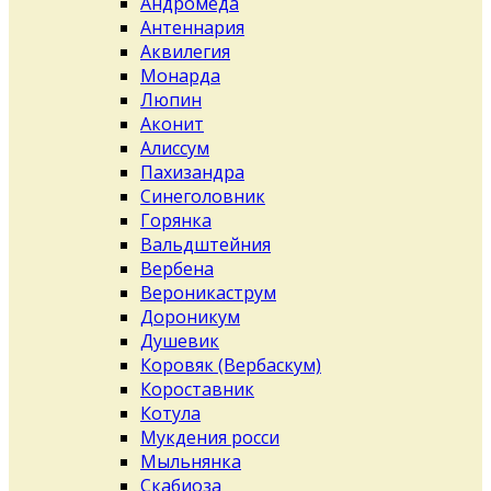
Андромеда
Антеннария
Аквилегия
Монарда
Люпин
Аконит
Алиссум
Пахизандра
Синеголовник
Горянка
Вальдштейния
Вербена
Вероникаструм
Дороникум
Душевик
Коровяк (Вербаскум)
Короставник
Котула
Мукдения росси
Мыльнянка
Скабиоза