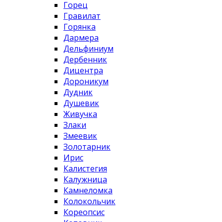
Горец
Гравилат
Горянка
Дармера
Дельфиниум
Дербенник
Дицентра
Дороникум
Дудник
Душевик
Живучка
Злаки
Змеевик
Золотарник
Ирис
Калистегия
Калужница
Камнеломка
Колокольчик
Кореопсис