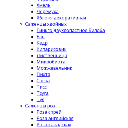
Хмель
Черемуха
Яблоня декоративная
Саженцы хвойных
Гинкго двухлопастное Билоба
Ель
Кедр
Кипарисовик
Лиственница
Микробиота
Можжевельник
Пихта
Сосна
Тисс
Тсуга
Туя
Саженцы роз
Роза спрей
Роза английская
Роза канадская