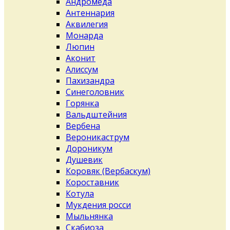
Андромеда
Антеннария
Аквилегия
Монарда
Люпин
Аконит
Алиссум
Пахизандра
Синеголовник
Горянка
Вальдштейния
Вербена
Вероникаструм
Дороникум
Душевик
Коровяк (Вербаскум)
Короставник
Котула
Мукдения росси
Мыльнянка
Скабиоза