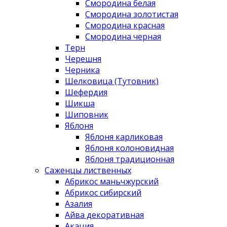
Смородина белая
Смородина золотистая
Смородина красная
Смородина черная
Терн
Черешня
Черника
Шелковица (Тутовник)
Шефердия
Шикша
Шиповник
Яблоня
Яблоня карликовая
Яблоня колоновидная
Яблоня традиционная
Саженцы лиственных
Абрикос маньчжурский
Абрикос сибирский
Азалия
Айва декоративная
Акация