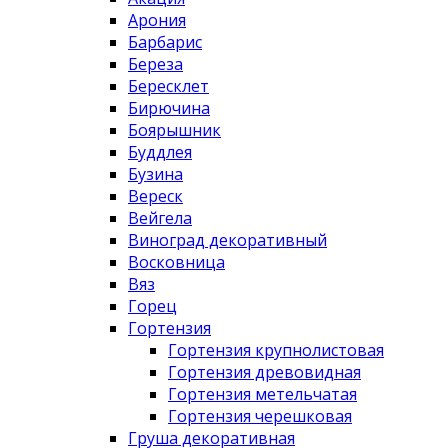
Арония
Барбарис
Береза
Бересклет
Бирючина
Боярышник
Буддлея
Бузина
Вереск
Вейгела
Виноград декоративный
Восковница
Вяз
Горец
Гортензия
Гортензия крупнолистовая
Гортензия древовидная
Гортензия метельчатая
Гортензия черешковая
Груша декоративная