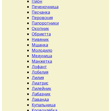
Пион
Печеночница
Песчанка
Перовския
Папоротники
Окопник
Обриетта
Нивяник
Мшанка
Молодило
Медуница
Манжетка
Лофант
Лобелия
Лилия
Лиатрис
Лилейник
Лабазник
Лаванда
Купальница
Кровохлёбка