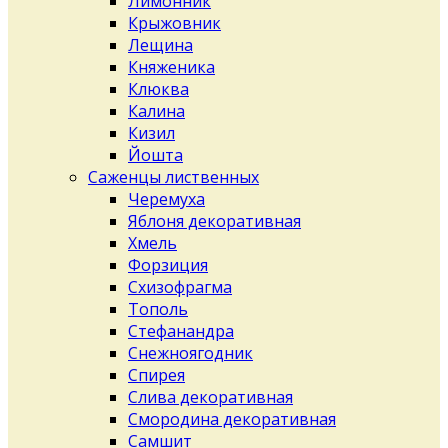
Лимонник
Крыжовник
Лещина
Княженика
Клюква
Калина
Кизил
Йошта
Саженцы лиственных
Черемуха
Яблоня декоративная
Хмель
Форзиция
Схизофрагма
Тополь
Стефанандра
Снежноягодник
Спирея
Слива декоративная
Смородина декоративная
Самшит