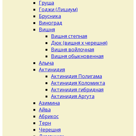
Груша
Годжи (Лициум)
Брусника
Виноград
Вишня
Вишня степная
Дюк (вишня х черешня)
Вишня войлочная
Вишня обыкновенная
Алыча
Актинидия
Актинидия Полигама
Актинидия Коломикта
Актинидия гибридная
Актинидия Аргута
Азимина
Айва
Абрикос
Терн
Черешня