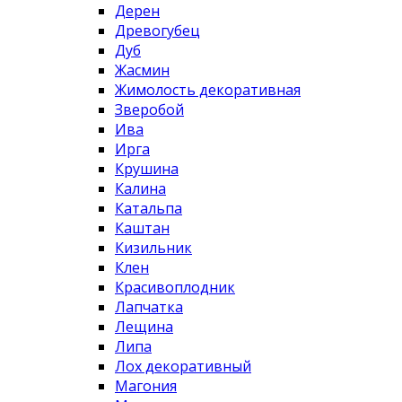
Дерен
Древогубец
Дуб
Жасмин
Жимолость декоративная
Зверобой
Ива
Ирга
Крушина
Калина
Катальпа
Каштан
Кизильник
Клен
Красивоплодник
Лапчатка
Лещина
Липа
Лох декоративный
Магония