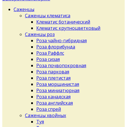
Саженцы
Саженцы клематиса
Клематис ботанический
Клематис крупноцветковый
Саженцы роз
Роза чайно-гибридная
Роза флорибунда
Роза Раффлс
Роза сизая
Роза почвопокровная
Роза парковая
Роза плетистая
Роза морщинистая
Роза миниатюрная
Роза канадская
Роза английская
Роза спрей
Саженцы хвойных
Туя