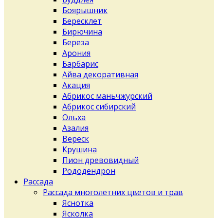
Боярышник
Бересклет
Бирючина
Береза
Арония
Барбарис
Айва декоративная
Акация
Абрикос маньчжурский
Абрикос сибирский
Ольха
Азалия
Вереск
Крушина
Пион древовидный
Рододендрон
Рассада
Рассада многолетних цветов и трав
Яснотка
Ясколка