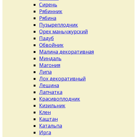
Сирень
Рябинник
Рябина
Пузыреплодник
Орех маньчжурский
Падуб
Обвойник
Малина декоративная
Миндаль
Магония
Липа
Лох декоративный
Лещина
Лапчатка
Красивоплодник
Кизильник
Клен
Каштан
Катальпа
Ирга