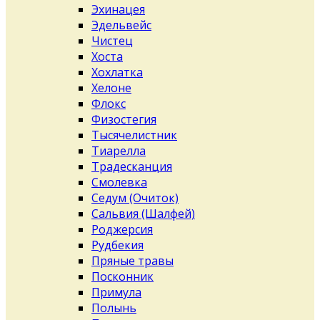
Эхинацея
Эдельвейс
Чистец
Хоста
Хохлатка
Хелоне
Флокс
Физостегия
Тысячелистник
Тиарелла
Традесканция
Смолевка
Седум (Очиток)
Сальвия (Шалфей)
Роджерсия
Рудбекия
Пряные травы
Посконник
Примула
Полынь