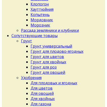
Клопогон
Хауттюйния
Копытень
Мордовник
Морозник
Рассада земляники и клубники
Сопутствующие товары
Грунт
Грунт универсальный
Грунт для плодово-ягодных
Грунт для цветов
Грунт для хвойных
Грунт для роз
Грунт для овощей
Удобрения
Для плодовых и ягодных
Для цветов
Для овощей
Для хвойных
Для газона