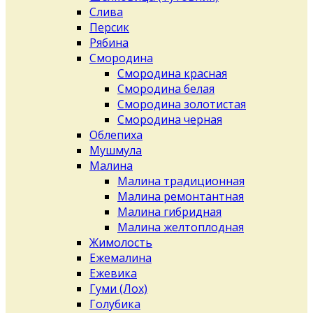
Слива
Персик
Рябина
Смородина
Смородина красная
Смородина белая
Смородина золотистая
Смородина черная
Облепиха
Мушмула
Малина
Малина традиционная
Малина ремонтантная
Малина гибридная
Малина желтоплодная
Жимолость
Ежемалина
Ежевика
Гуми (Лох)
Голубика