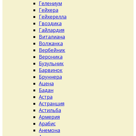
Гелениум
Гейхера
Гейхерелла
Гвоздика
Гайлардия
Виталиана
Волжанка
Вербейник
Вероника
Бузульник
Барвинок
Бруннера
Ацена
Бадан
Астра
Астранция
Астильба
Армерия
Арабис
Анемона