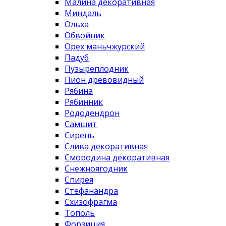
Малина декоративная
Миндаль
Ольха
Обвойник
Орех маньчжурский
Падуб
Пузыреплодник
Пион древовидный
Рябина
Рябинник
Рододендрон
Самшит
Сирень
Слива декоративная
Смородина декоративная
Снежноягодник
Спирея
Стефанандра
Схизофрагма
Тополь
Форзиция