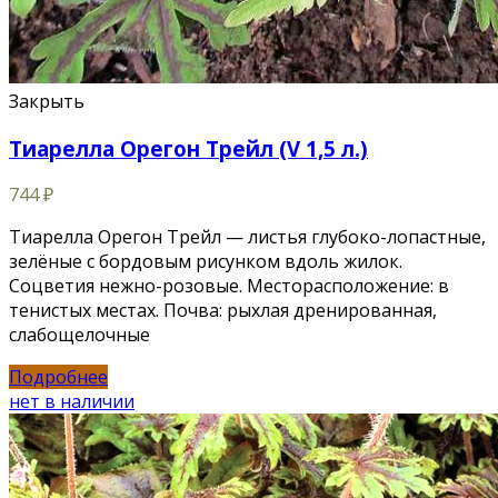
Закрыть
Тиарелла Орегон Трейл (V 1,5 л.)
744
₽
Тиарелла Орегон Трейл — листья глубоко-лопастные,
зелёные с бордовым рисунком вдоль жилок.
Соцветия нежно-розовые. Месторасположение: в
тенистых местах. Почва: рыхлая дренированная,
слабощелочные
Подробнее
нет в наличии