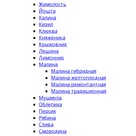
Жимолость
Йошта
Калина
Кизил
Клюква
Княженика
Крыжовник
Лещина
Лимонник
Малина
Малина гибридная
Малина желтоплодная
Малина ремонтантная
Малина традиционная
Мушмула
Облепиха
Персик
Рябина
Слива
Смородина