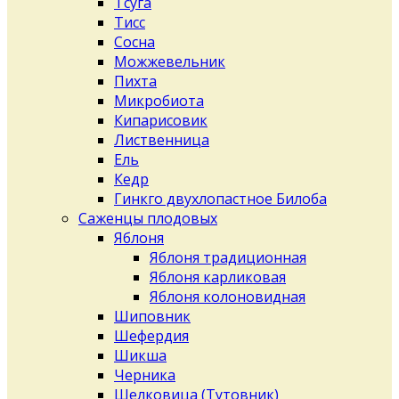
Тсуга
Тисс
Сосна
Можжевельник
Пихта
Микробиота
Кипарисовик
Лиственница
Ель
Кедр
Гинкго двухлопастное Билоба
Саженцы плодовых
Яблоня
Яблоня традиционная
Яблоня карликовая
Яблоня колоновидная
Шиповник
Шефердия
Шикша
Черника
Шелковица (Тутовник)