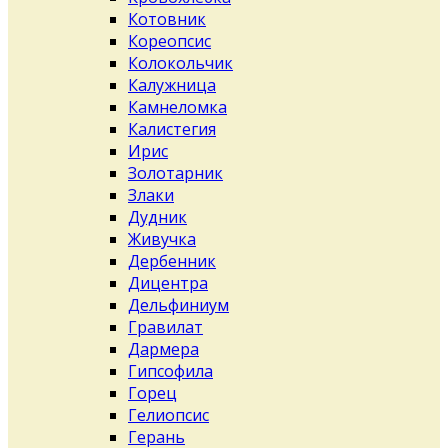
Котовник
Кореопсис
Колокольчик
Калужница
Камнеломка
Калистегия
Ирис
Золотарник
Злаки
Дудник
Живучка
Дербенник
Дицентра
Дельфиниум
Гравилат
Дармера
Гипсофила
Горец
Гелиопсис
Герань