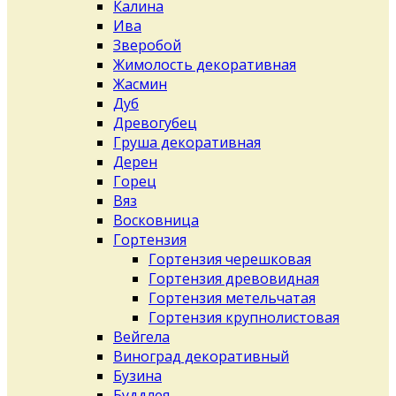
Калина
Ива
Зверобой
Жимолость декоративная
Жасмин
Дуб
Древогубец
Груша декоративная
Дерен
Горец
Вяз
Восковница
Гортензия
Гортензия черешковая
Гортензия древовидная
Гортензия метельчатая
Гортензия крупнолистовая
Вейгела
Виноград декоративный
Бузина
Буддлея