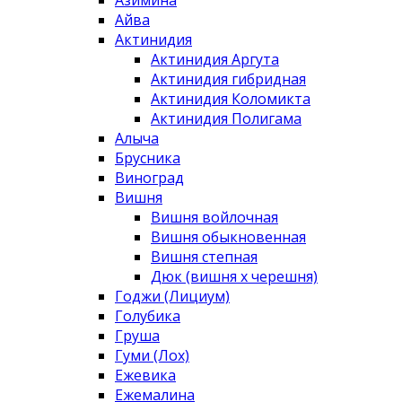
Айва
Актинидия
Актинидия Аргута
Актинидия гибридная
Актинидия Коломикта
Актинидия Полигама
Алыча
Брусника
Виноград
Вишня
Вишня войлочная
Вишня обыкновенная
Вишня степная
Дюк (вишня х черешня)
Годжи (Лициум)
Голубика
Груша
Гуми (Лох)
Ежевика
Ежемалина