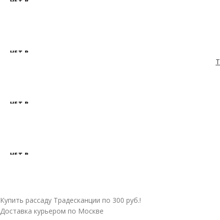
НЕТ В
НАЛИЧ
ИИ
НЕТ В
НАЛИЧ
Т
ИИ
НЕТ В
НАЛИЧ
ИИ
НЕТ В
НАЛИЧ
ИИ
Купить рассаду Традесканции по 300 руб.!
Доставка курьером по Москве