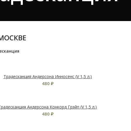
 МОСКВЕ
есканция
Традесканция Андерсона Инносенс (V 1,5 л.)
480
₽
Традесканция Андерсона Конкорд Грэйп (V 1,5 л.)
480
₽