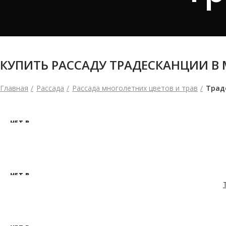
КУПИТЬ РАССАДУ ТРАДЕСКАНЦИИ В
Главная
Рассада
Рассада многолетних цветов и трав
Трад
НЕТ В
НАЛИЧ
ИИ
НЕТ В
НАЛИЧ
ИИ