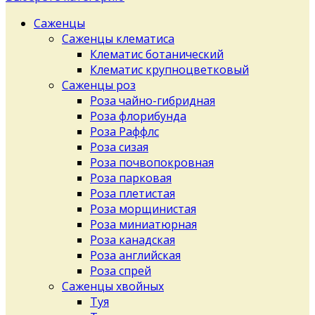
Саженцы
Саженцы клематиса
Клематис ботанический
Клематис крупноцветковый
Саженцы роз
Роза чайно-гибридная
Роза флорибунда
Роза Раффлс
Роза сизая
Роза почвопокровная
Роза парковая
Роза плетистая
Роза морщинистая
Роза миниатюрная
Роза канадская
Роза английская
Роза спрей
Саженцы хвойных
Туя