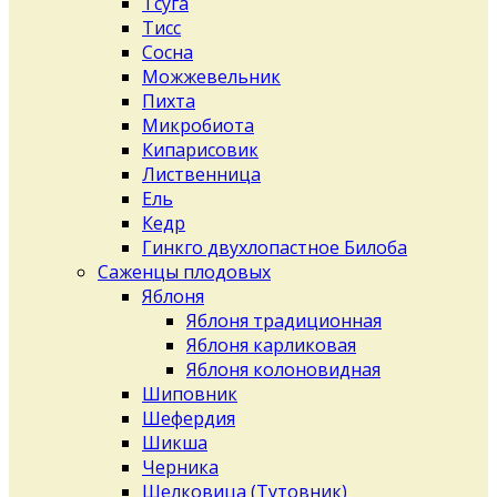
Тсуга
Тисс
Сосна
Можжевельник
Пихта
Микробиота
Кипарисовик
Лиственница
Ель
Кедр
Гинкго двухлопастное Билоба
Саженцы плодовых
Яблоня
Яблоня традиционная
Яблоня карликовая
Яблоня колоновидная
Шиповник
Шефердия
Шикша
Черника
Шелковица (Тутовник)