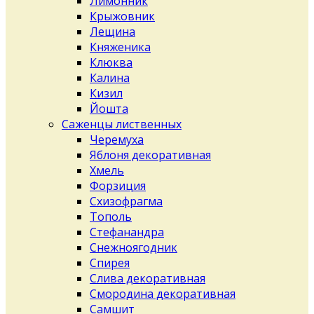
Лимонник
Крыжовник
Лещина
Княженика
Клюква
Калина
Кизил
Йошта
Саженцы лиственных
Черемуха
Яблоня декоративная
Хмель
Форзиция
Схизофрагма
Тополь
Стефанандра
Снежноягодник
Спирея
Слива декоративная
Смородина декоративная
Самшит