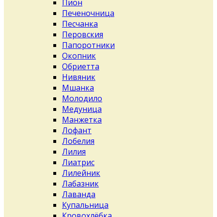
Пион
Печеночница
Песчанка
Перовския
Папоротники
Окопник
Обриетта
Нивяник
Мшанка
Молодило
Медуница
Манжетка
Лофант
Лобелия
Лилия
Лиатрис
Лилейник
Лабазник
Лаванда
Купальница
Кровохлёбка