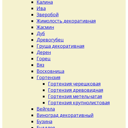
Калина
Ива
Зверобой
Жимолость декоративная
Жасмин
Дуб
Древогубец
Груша декоративная
Дерен
Горец
Вяз
Восковница
Гортензия
Гортензия черешковая
Гортензия древовидная
Гортензия метельчатая
Гортензия крупнолистовая
Вейгела
Виноград декоративный
Бузина
Буддлея