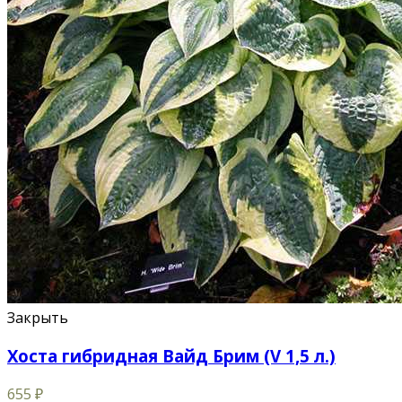
Закрыть
Хоста гибридная Вайд Брим (V 1,5 л.)
655
₽