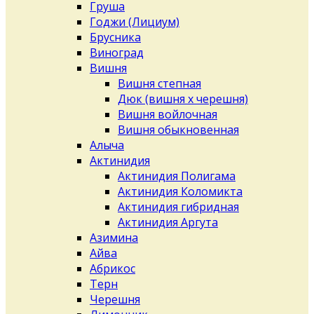
Груша
Годжи (Лициум)
Брусника
Виноград
Вишня
Вишня степная
Дюк (вишня х черешня)
Вишня войлочная
Вишня обыкновенная
Алыча
Актинидия
Актинидия Полигама
Актинидия Коломикта
Актинидия гибридная
Актинидия Аргута
Азимина
Айва
Абрикос
Терн
Черешня