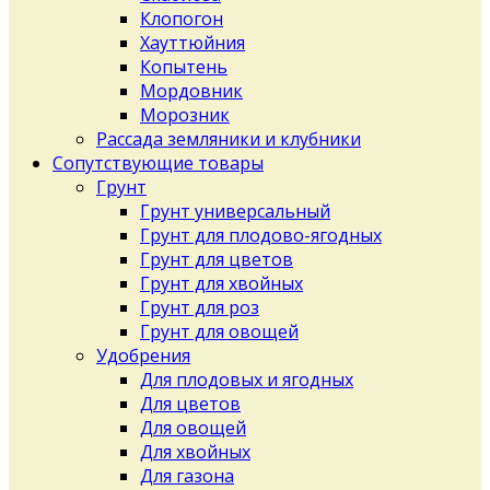
Клопогон
Хауттюйния
Копытень
Мордовник
Морозник
Рассада земляники и клубники
Сопутствующие товары
Грунт
Грунт универсальный
Грунт для плодово-ягодных
Грунт для цветов
Грунт для хвойных
Грунт для роз
Грунт для овощей
Удобрения
Для плодовых и ягодных
Для цветов
Для овощей
Для хвойных
Для газона