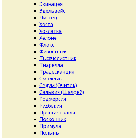
Эхинацея
Эдельвейс
Чистец
Хоста
Хохлатка
Хелоне
Флокс
Физостегия
Тысячелистник
Тиарелла
Традесканция
Смолевка
Седум (Очиток)
Сальвия (Шалфей)
Роджерсия
Рудбекия
Пряные травы
Посконник
Примула
Полынь