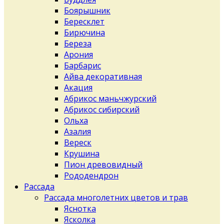
Боярышник
Бересклет
Бирючина
Береза
Арония
Барбарис
Айва декоративная
Акация
Абрикос маньчжурский
Абрикос сибирский
Ольха
Азалия
Вереск
Крушина
Пион древовидный
Рододендрон
Рассада
Рассада многолетних цветов и трав
Яснотка
Ясколка