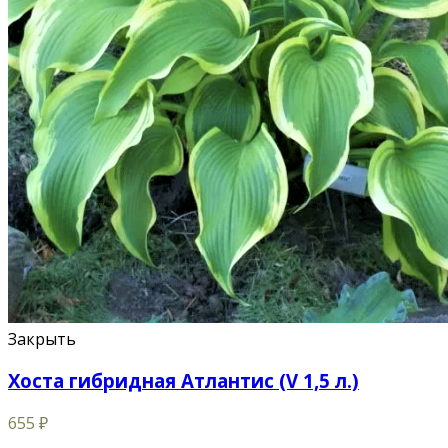
Закрыть
Хоста гибридная Атлантис (V 1,5 л.)
655
₽