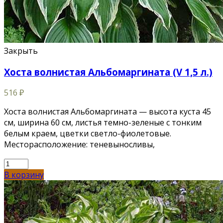
Закрыть
Хоста волнистая Альбомаргината (V 1,5 л.)
516
₽
Хоста волнистая Альбомаргината — высота куста 45
см, ширина 60 см, листья темно-зеленые с тонким
белым краем, цветки светло-фиолетовые.
Месторасположение: теневыносливы,
В корзину