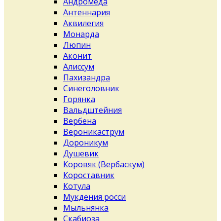
Андромеда
Антеннария
Аквилегия
Монарда
Люпин
Аконит
Алиссум
Пахизандра
Синеголовник
Горянка
Вальдштейния
Вербена
Вероникаструм
Дороникум
Душевик
Коровяк (Вербаскум)
Короставник
Котула
Мукдения росси
Мыльнянка
Скабиоза