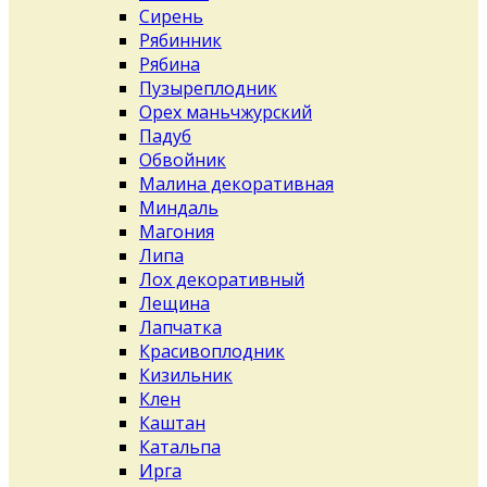
Сирень
Рябинник
Рябина
Пузыреплодник
Орех маньчжурский
Падуб
Обвойник
Малина декоративная
Миндаль
Магония
Липа
Лох декоративный
Лещина
Лапчатка
Красивоплодник
Кизильник
Клен
Каштан
Катальпа
Ирга