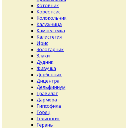
Котовник
Кореопсис
Колокольчик
Калужница
Камнеломка
Калистегия
Ирис
Золотарник
Злаки
Дудник
Живучка
Дербенник
Дицентра
Дельфиниум
Гравилат
Дармера
Гипсофила
Горец
Гелиопсис
Герань