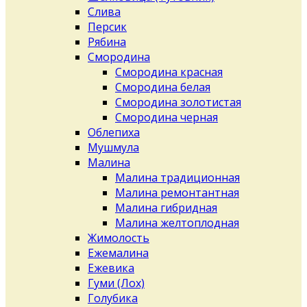
Слива
Персик
Рябина
Смородина
Смородина красная
Смородина белая
Смородина золотистая
Смородина черная
Облепиха
Мушмула
Малина
Малина традиционная
Малина ремонтантная
Малина гибридная
Малина желтоплодная
Жимолость
Ежемалина
Ежевика
Гуми (Лох)
Голубика