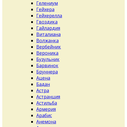
Гелениум
Гейхера
Гейхерелла
Гвоздика
Гайлардия
Виталиана
Волжанка
Вербейник
Вероника
Бузульник
Барвинок
Бруннера
Ацена
Бадан
Астра
Астранция
Астильба
Армерия
Арабис
Анемона