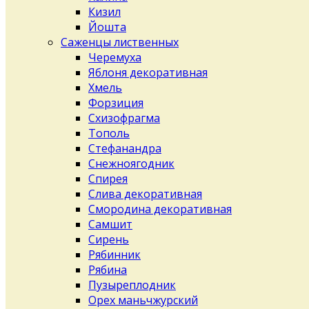
Кизил
Йошта
Саженцы лиственных
Черемуха
Яблоня декоративная
Хмель
Форзиция
Схизофрагма
Тополь
Стефанандра
Снежноягодник
Спирея
Слива декоративная
Смородина декоративная
Самшит
Сирень
Рябинник
Рябина
Пузыреплодник
Орех маньчжурский