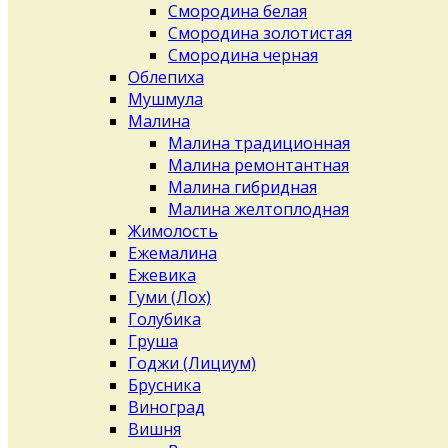
Смородина белая
Смородина золотистая
Смородина черная
Облепиха
Мушмула
Малина
Малина традиционная
Малина ремонтантная
Малина гибридная
Малина желтоплодная
Жимолость
Ежемалина
Ежевика
Гуми (Лох)
Голубика
Груша
Годжи (Лициум)
Брусника
Виноград
Вишня