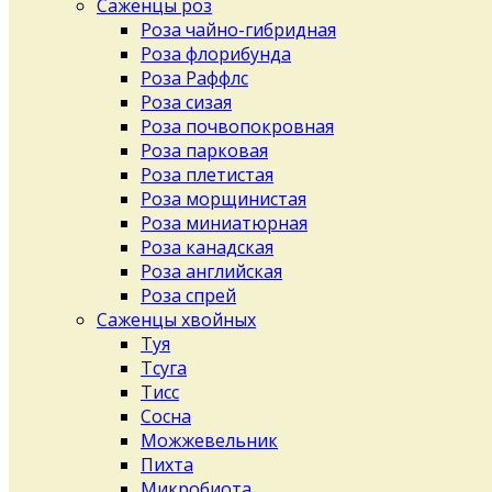
Саженцы роз
Роза чайно-гибридная
Роза флорибунда
Роза Раффлс
Роза сизая
Роза почвопокровная
Роза парковая
Роза плетистая
Роза морщинистая
Роза миниатюрная
Роза канадская
Роза английская
Роза спрей
Саженцы хвойных
Туя
Тсуга
Тисс
Сосна
Можжевельник
Пихта
Микробиота