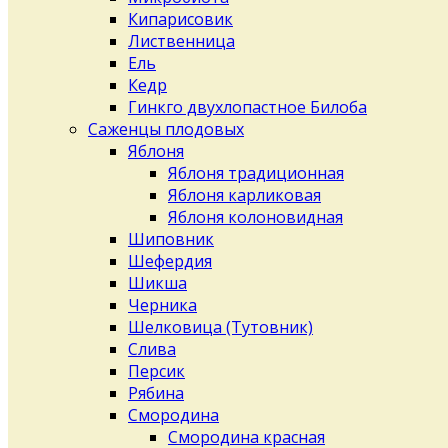
Кипарисовик
Лиственница
Ель
Кедр
Гинкго двухлопастное Билоба
Саженцы плодовых
Яблоня
Яблоня традиционная
Яблоня карликовая
Яблоня колоновидная
Шиповник
Шефердия
Шикша
Черника
Шелковица (Тутовник)
Слива
Персик
Рябина
Смородина
Смородина красная