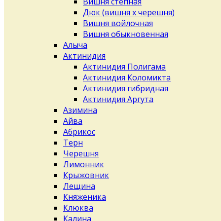
Вишня степная
Дюк (вишня х черешня)
Вишня войлочная
Вишня обыкновенная
Алыча
Актинидия
Актинидия Полигама
Актинидия Коломикта
Актинидия гибридная
Актинидия Аргута
Азимина
Айва
Абрикос
Терн
Черешня
Лимонник
Крыжовник
Лещина
Княженика
Клюква
Калина