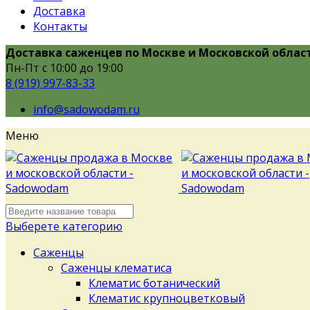
Доставка
Контакты
Доставка саженцев по Москве и Московской облас
Пн-Пт с 10:00 до 19:00
8 (919) 997-83-33
info@sadowodam.ru
Меню
Выберете категорию
Саженцы
Саженцы клематиса
Клематис ботанический
Клематис крупноцветковый