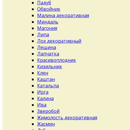
Падуб
Обвойник
Малина декоративная
Миндаль
Магония
Липа
Лох декоративный
Лещина
Лапчатка
Красивоплодник
Кизильник
Клен
Каштан
Катальпа
Ирга
Калина
Ива
Зверобой
Жимолость декоративная
Жасмин