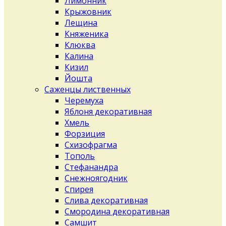
Лимонник
Крыжовник
Лещина
Княженика
Клюква
Калина
Кизил
Йошта
Саженцы лиственных
Черемуха
Яблоня декоративная
Хмель
Форзиция
Схизофрагма
Тополь
Стефанандра
Снежноягодник
Спирея
Слива декоративная
Смородина декоративная
Самшит