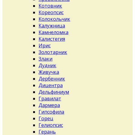
Котовник
Кореопсис
Колокольчик
Калужница
Камнеломка
Калистегия
Ирис
Золотарник
Злаки
Дудник
Живучка
Дербенник
Дицентра
Дельфиниум
Гравилат
Дармера
Гипсофила
Горец
Гелиопсис
Герань