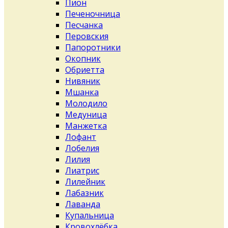
Пион
Печеночница
Песчанка
Перовския
Папоротники
Окопник
Обриетта
Нивяник
Мшанка
Молодило
Медуница
Манжетка
Лофант
Лобелия
Лилия
Лиатрис
Лилейник
Лабазник
Лаванда
Купальница
Кровохлёбка