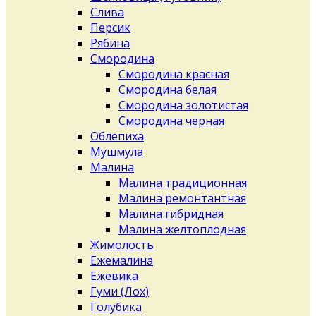
Слива
Персик
Рябина
Смородина
Смородина красная
Смородина белая
Смородина золотистая
Смородина черная
Облепиха
Мушмула
Малина
Малина традиционная
Малина ремонтантная
Малина гибридная
Малина желтоплодная
Жимолость
Ежемалина
Ежевика
Гуми (Лох)
Голубика