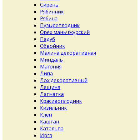
Сирень
Рябинник
Рябина
Пузыреплодник
Орех маньчжурский
Падуб
Обвойник
Малина декоративная
Миндаль
Магония
Липа
Лох декоративный
Лещина
Лапчатка
Красивоплодник
Кизильник
Клен
Каштан
Катальпа
Ирга