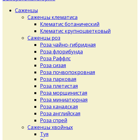
Саженцы
Саженцы клематиса
Клематис ботанический
Клематис крупноцветковый
Саженцы роз
Роза чайно-гибридная
Роза флорибунда
Роза Раффлс
Роза сизая
Роза почвопокровная
Роза парковая
Роза плетистая
Роза морщинистая
Роза миниатюрная
Роза канадская
Роза английская
Роза спрей
Саженцы хвойных
Туя