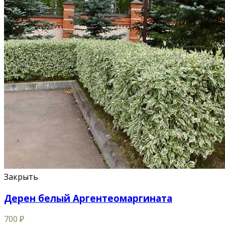
Закрыть
Дерен белый Аргентеомаргината
700
₽