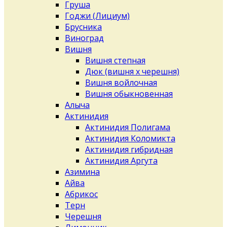
Груша
Годжи (Лициум)
Брусника
Виноград
Вишня
Вишня степная
Дюк (вишня х черешня)
Вишня войлочная
Вишня обыкновенная
Алыча
Актинидия
Актинидия Полигама
Актинидия Коломикта
Актинидия гибридная
Актинидия Аргута
Азимина
Айва
Абрикос
Терн
Черешня