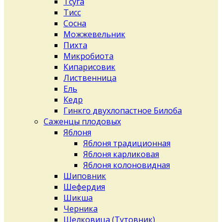
Тсуга
Тисс
Сосна
Можжевельник
Пихта
Микробиота
Кипарисовик
Лиственница
Ель
Кедр
Гинкго двухлопастное Билоба
Саженцы плодовых
Яблоня
Яблоня традиционная
Яблоня карликовая
Яблоня колоновидная
Шиповник
Шефердия
Шикша
Черника
Шелковица (Тутовник)