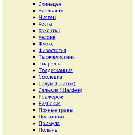
Эхинацея
Эдельвейс
Чистец
Хоста
Хохлатка
Хелоне
Флокс
Физостегия
Тысячелистник
Тиарелла
Традесканция
Смолевка
Седум (Очиток)
Сальвия (Шалфей)
Роджерсия
Рудбекия
Пряные травы
Посконник
Примула
Полынь