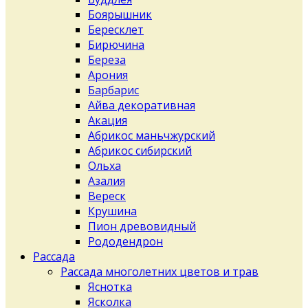
Боярышник
Бересклет
Бирючина
Береза
Арония
Барбарис
Айва декоративная
Акация
Абрикос маньчжурский
Абрикос сибирский
Ольха
Азалия
Вереск
Крушина
Пион древовидный
Рододендрон
Рассада
Рассада многолетних цветов и трав
Яснотка
Ясколка