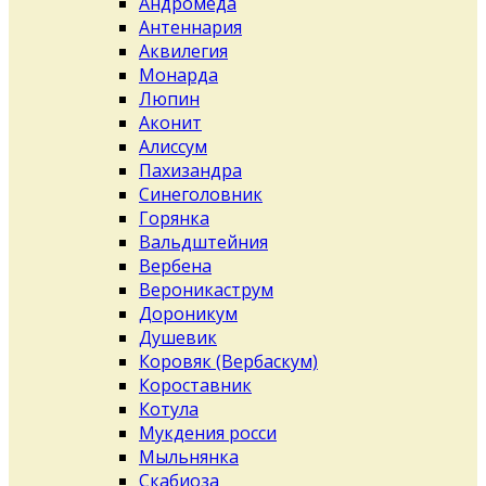
Андромеда
Антеннария
Аквилегия
Монарда
Люпин
Аконит
Алиссум
Пахизандра
Синеголовник
Горянка
Вальдштейния
Вербена
Вероникаструм
Дороникум
Душевик
Коровяк (Вербаскум)
Короставник
Котула
Мукдения росси
Мыльнянка
Скабиоза