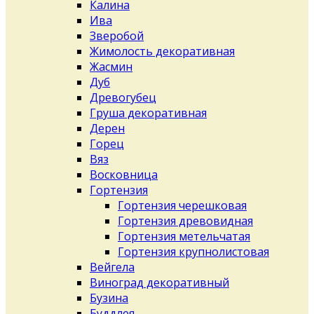
Калина
Ива
Зверобой
Жимолость декоративная
Жасмин
Дуб
Древогубец
Груша декоративная
Дерен
Горец
Вяз
Восковница
Гортензия
Гортензия черешковая
Гортензия древовидная
Гортензия метельчатая
Гортензия крупнолистовая
Вейгела
Виноград декоративный
Бузина
Буддлея