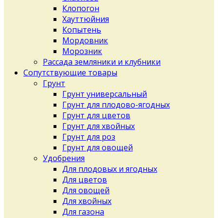
Клопогон
Хауттюйния
Копытень
Мордовник
Морозник
Рассада земляники и клубники
Сопутствующие товары
Грунт
Грунт универсальный
Грунт для плодово-ягодных
Грунт для цветов
Грунт для хвойных
Грунт для роз
Грунт для овощей
Удобрения
Для плодовых и ягодных
Для цветов
Для овощей
Для хвойных
Для газона