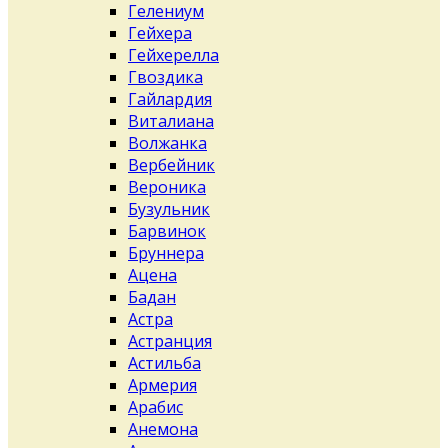
Гелениум
Гейхера
Гейхерелла
Гвоздика
Гайлардия
Виталиана
Волжанка
Вербейник
Вероника
Бузульник
Барвинок
Бруннера
Ацена
Бадан
Астра
Астранция
Астильба
Армерия
Арабис
Анемона