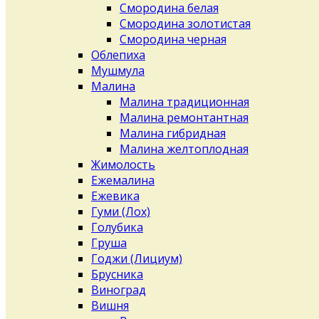
Смородина белая
Смородина золотистая
Смородина черная
Облепиха
Мушмула
Малина
Малина традиционная
Малина ремонтантная
Малина гибридная
Малина желтоплодная
Жимолость
Ежемалина
Ежевика
Гуми (Лох)
Голубика
Груша
Годжи (Лициум)
Брусника
Виноград
Вишня