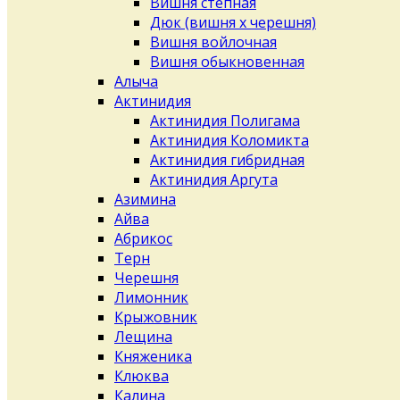
Вишня степная
Дюк (вишня х черешня)
Вишня войлочная
Вишня обыкновенная
Алыча
Актинидия
Актинидия Полигама
Актинидия Коломикта
Актинидия гибридная
Актинидия Аргута
Азимина
Айва
Абрикос
Терн
Черешня
Лимонник
Крыжовник
Лещина
Княженика
Клюква
Калина