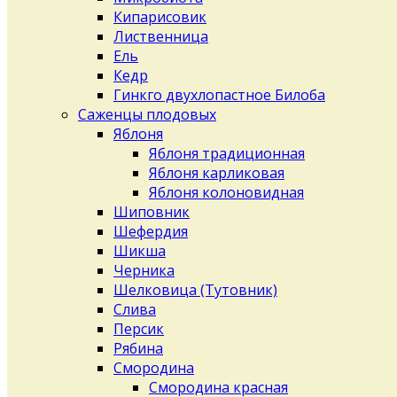
Кипарисовик
Лиственница
Ель
Кедр
Гинкго двухлопастное Билоба
Саженцы плодовых
Яблоня
Яблоня традиционная
Яблоня карликовая
Яблоня колоновидная
Шиповник
Шефердия
Шикша
Черника
Шелковица (Тутовник)
Слива
Персик
Рябина
Смородина
Смородина красная