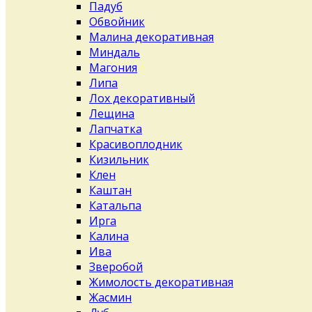
Падуб
Обвойник
Малина декоративная
Миндаль
Магония
Липа
Лох декоративный
Лещина
Лапчатка
Красивоплодник
Кизильник
Клен
Каштан
Катальпа
Ирга
Калина
Ива
Зверобой
Жимолость декоративная
Жасмин