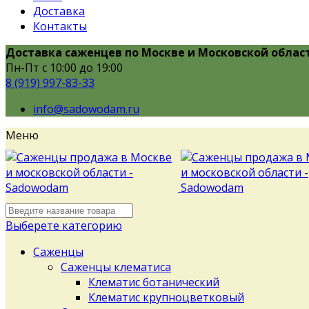
Доставка
Контакты
Доставка саженцев по Москве и Московской облас
Пн-Пт с 10:00 до 19:00
8 (919) 997-83-33
info@sadowodam.ru
Меню
Выберете категорию
Саженцы
Саженцы клематиса
Клематис ботанический
Клематис крупноцветковый