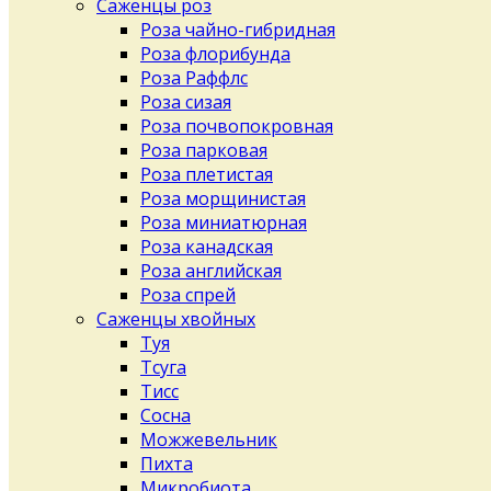
Саженцы роз
Роза чайно-гибридная
Роза флорибунда
Роза Раффлс
Роза сизая
Роза почвопокровная
Роза парковая
Роза плетистая
Роза морщинистая
Роза миниатюрная
Роза канадская
Роза английская
Роза спрей
Саженцы хвойных
Туя
Тсуга
Тисс
Сосна
Можжевельник
Пихта
Микробиота