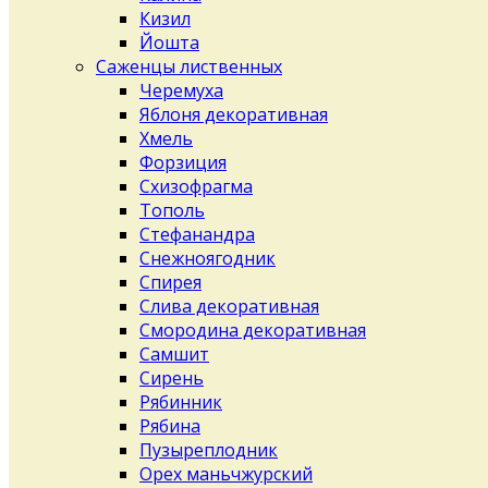
Кизил
Йошта
Саженцы лиственных
Черемуха
Яблоня декоративная
Хмель
Форзиция
Схизофрагма
Тополь
Стефанандра
Снежноягодник
Спирея
Слива декоративная
Смородина декоративная
Самшит
Сирень
Рябинник
Рябина
Пузыреплодник
Орех маньчжурский