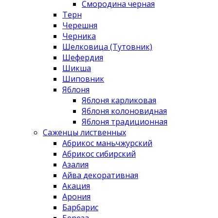
Смородина черная
Терн
Черешня
Черника
Шелковица (Тутовник)
Шефердия
Шикша
Шиповник
Яблоня
Яблоня карликовая
Яблоня колоновидная
Яблоня традиционная
Саженцы лиственных
Абрикос маньчжурский
Абрикос сибирский
Азалия
Айва декоративная
Акация
Арония
Барбарис
Береза