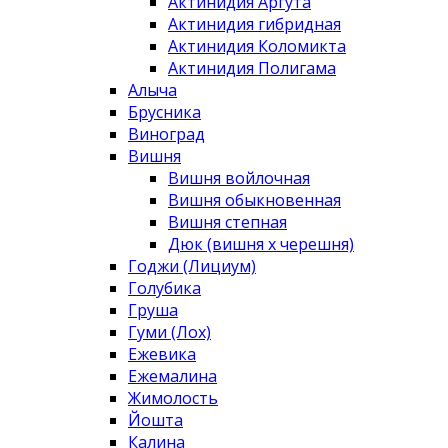
Актинидия Аргута
Актинидия гибридная
Актинидия Коломикта
Актинидия Полигама
Алыча
Брусника
Виноград
Вишня
Вишня войлочная
Вишня обыкновенная
Вишня степная
Дюк (вишня х черешня)
Годжи (Лициум)
Голубика
Груша
Гуми (Лох)
Ежевика
Ежемалина
Жимолость
Йошта
Калина