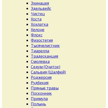
Эхинацея
Эдельвейс
Чистец
Хоста
Хохлатка
Хелоне
Флокс
Физостегия
Тысячелистник
Тиарелла
Традесканция
Смолевка
Седум (Очиток)
Сальвия (Шалфей)
Роджерсия
Рудбекия
Пряные травы
Посконник
Примула
Полынь