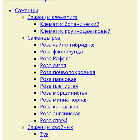
Саженцы
Саженцы клематиса
Клематис ботанический
Клематис крупноцветковый
Саженцы роз
Роза чайно-гибридная
Роза флорибунда
Роза Раффлс
Роза сизая
Роза почвопокровная
Роза парковая
Роза плетистая
Роза морщинистая
Роза миниатюрная
Роза канадская
Роза английская
Роза спрей
Саженцы хвойных
Туя