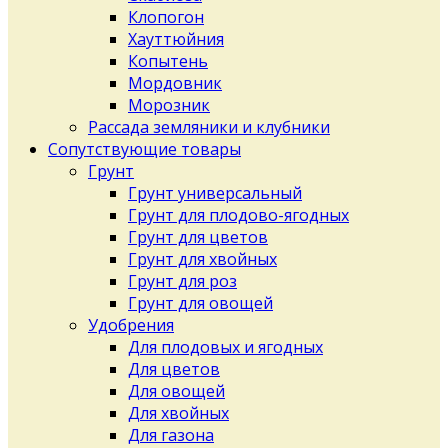
Клопогон
Хауттюйния
Копытень
Мордовник
Морозник
Рассада земляники и клубники
Сопутствующие товары
Грунт
Грунт универсальный
Грунт для плодово-ягодных
Грунт для цветов
Грунт для хвойных
Грунт для роз
Грунт для овощей
Удобрения
Для плодовых и ягодных
Для цветов
Для овощей
Для хвойных
Для газона