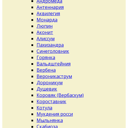
Андромеда
Антеннария
Аквилегия
Монарда
Люпин
Аконит
Алиссум
Пахизандра
Синеголовник
Горянка
Вальдштейния
Вербена
Вероникаструм
Дороникум
Душевик
Коровяк (Вербаскум)
Короставник
Котула
Мукдения росси
Мыльнянка
Скабиоза