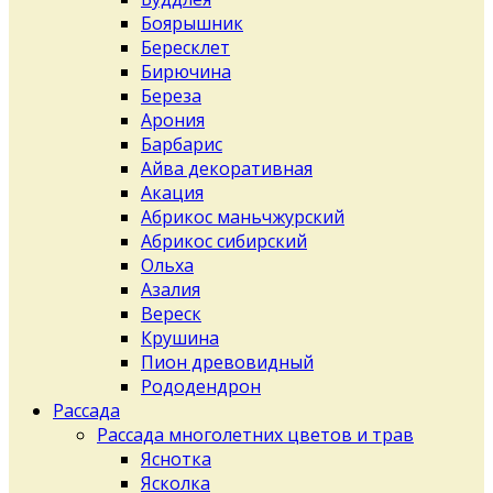
Боярышник
Бересклет
Бирючина
Береза
Арония
Барбарис
Айва декоративная
Акация
Абрикос маньчжурский
Абрикос сибирский
Ольха
Азалия
Вереск
Крушина
Пион древовидный
Рододендрон
Рассада
Рассада многолетних цветов и трав
Яснотка
Ясколка