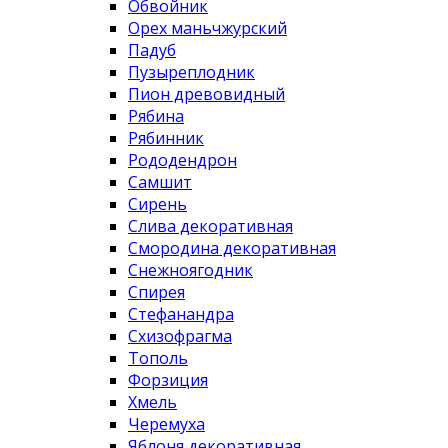
Обвойник
Орех маньчжурский
Падуб
Пузыреплодник
Пион древовидный
Рябина
Рябинник
Рододендрон
Самшит
Сирень
Слива декоративная
Смородина декоративная
Снежноягодник
Спирея
Стефанандра
Схизофрагма
Тополь
Форзиция
Хмель
Черемуха
Яблоня декоративная