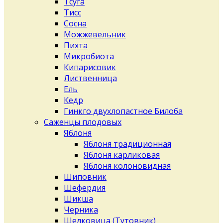
Тсуга
Тисс
Сосна
Можжевельник
Пихта
Микробиота
Кипарисовик
Лиственница
Ель
Кедр
Гинкго двухлопастное Билоба
Саженцы плодовых
Яблоня
Яблоня традиционная
Яблоня карликовая
Яблоня колоновидная
Шиповник
Шефердия
Шикша
Черника
Шелковица (Тутовник)