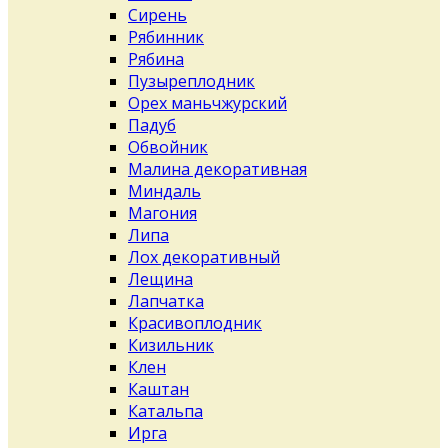
Сирень
Рябинник
Рябина
Пузыреплодник
Орех маньчжурский
Падуб
Обвойник
Малина декоративная
Миндаль
Магония
Липа
Лох декоративный
Лещина
Лапчатка
Красивоплодник
Кизильник
Клен
Каштан
Катальпа
Ирга