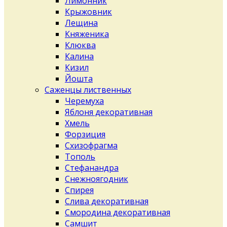
Лимонник
Крыжовник
Лещина
Княженика
Клюква
Калина
Кизил
Йошта
Саженцы лиственных
Черемуха
Яблоня декоративная
Хмель
Форзиция
Схизофрагма
Тополь
Стефанандра
Снежноягодник
Спирея
Слива декоративная
Смородина декоративная
Самшит