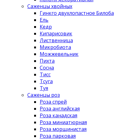
Саженцы хвойных
Гинкго двухлопастное Билоба
Ель
Кедр
Кипарисовик
Лиственница
Микробиота
Можжевельник
Пихта
Сосна
Тисс
Тсуга
Туя
Саженцы роз
Роза спрей
Роза английская
Роза канадская
Роза миниатюрная
Роза морщинистая
Роза парковая