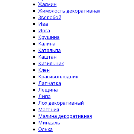
Жасмин
Жимолость декоративная
Зверобой
Ива
Ирга
Крушина
Калина
Катальпа
Каштан
Кизильник
Клен
Красивоплодник
Лапчатка
Лещина
Липа
Лох декоративный
Магония
Малина декоративная
Миндаль
Ольха