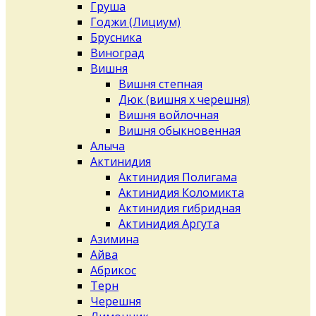
Груша
Годжи (Лициум)
Брусника
Виноград
Вишня
Вишня степная
Дюк (вишня х черешня)
Вишня войлочная
Вишня обыкновенная
Алыча
Актинидия
Актинидия Полигама
Актинидия Коломикта
Актинидия гибридная
Актинидия Аргута
Азимина
Айва
Абрикос
Терн
Черешня