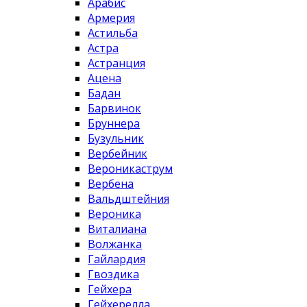
Арабис
Армерия
Астильба
Астра
Астранция
Ацена
Бадан
Барвинок
Бруннера
Бузульник
Вербейник
Вероникаструм
Вербена
Вальдштейния
Вероника
Виталиана
Волжанка
Гайлардия
Гвоздика
Гейхера
Гейхерелла