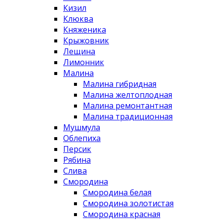
Кизил
Клюква
Княженика
Крыжовник
Лещина
Лимонник
Малина
Малина гибридная
Малина желтоплодная
Малина ремонтантная
Малина традиционная
Мушмула
Облепиха
Персик
Рябина
Слива
Смородина
Смородина белая
Смородина золотистая
Смородина красная