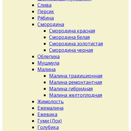
Слива
Персик
Рябина
Смородина
Смородина красная
Смородина белая
Смородина золотистая
Смородина черная
Облепиха
Мушмула
Малина
Малина традиционная
Малина ремонтантная
Малина гибридная
Малина желтоплодная
Жимолость
Ежемалина
Ежевика
Гуми (Лох)
Голубика