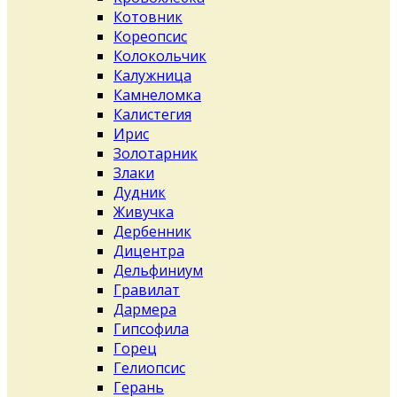
Котовник
Кореопсис
Колокольчик
Калужница
Камнеломка
Калистегия
Ирис
Золотарник
Злаки
Дудник
Живучка
Дербенник
Дицентра
Дельфиниум
Гравилат
Дармера
Гипсофила
Горец
Гелиопсис
Герань