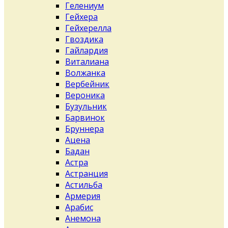
Гелениум
Гейхера
Гейхерелла
Гвоздика
Гайлардия
Виталиана
Волжанка
Вербейник
Вероника
Бузульник
Барвинок
Бруннера
Ацена
Бадан
Астра
Астранция
Астильба
Армерия
Арабис
Анемона