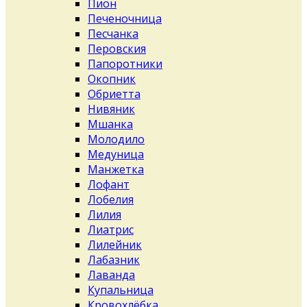
Пион
Печеночница
Песчанка
Перовския
Папоротники
Окопник
Обриетта
Нивяник
Мшанка
Молодило
Медуница
Манжетка
Лофант
Лобелия
Лилия
Лиатрис
Лилейник
Лабазник
Лаванда
Купальница
Кровохлёбка