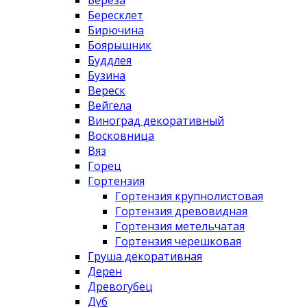
Бересклет
Бирючина
Боярышник
Буддлея
Бузина
Вереск
Вейгела
Виноград декоративный
Восковница
Вяз
Горец
Гортензия
Гортензия крупнолистовая
Гортензия древовидная
Гортензия метельчатая
Гортензия черешковая
Груша декоративная
Дерен
Древогубец
Дуб