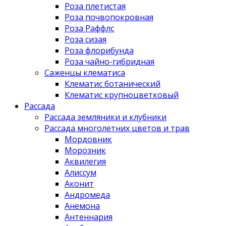
Роза плетистая
Роза почвопокровная
Роза Раффлс
Роза сизая
Роза флорибунда
Роза чайно-гибридная
Саженцы клематиса
Клематис ботанический
Клематис крупноцветковый
Рассада
Рассада земляники и клубники
Рассада многолетних цветов и трав
Мордовник
Морозник
Аквилегия
Алиссум
Аконит
Андромеда
Анемона
Антеннария