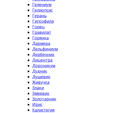
Гелениум
Гелиопсис
Герань
Гипсофила
Горец
Гравилат
Горянка
Дармера
Дельфиниум
Дербенник
Дицентра
Дороникум
Дудник
Душевик
Живучка
Злаки
Змеевик
Золотарник
Ирис
Калистегия