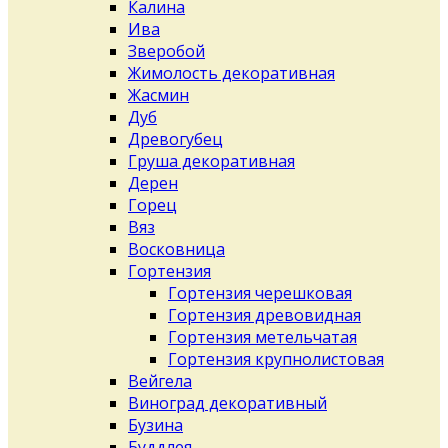
Калина
Ива
Зверобой
Жимолость декоративная
Жасмин
Дуб
Древогубец
Груша декоративная
Дерен
Горец
Вяз
Восковница
Гортензия
Гортензия черешковая
Гортензия древовидная
Гортензия метельчатая
Гортензия крупнолистовая
Вейгела
Виноград декоративный
Бузина
Буддлея