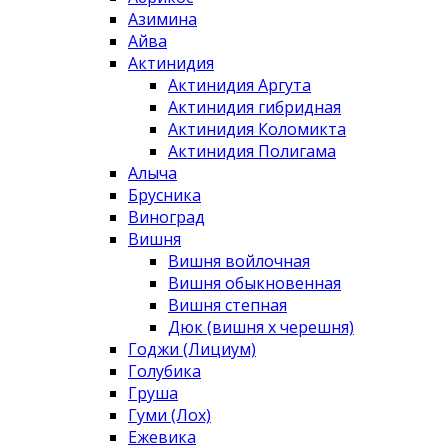
Азимина
Айва
Актинидия
Актинидия Аргута
Актинидия гибридная
Актинидия Коломикта
Актинидия Полигама
Алыча
Брусника
Виноград
Вишня
Вишня войлочная
Вишня обыкновенная
Вишня степная
Дюк (вишня х черешня)
Годжи (Лициум)
Голубика
Груша
Гуми (Лох)
Ежевика