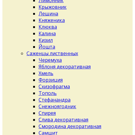
Лимонник
Крыжовник
Лещина
Княженика
Клюква
Калина
Кизил
Йошта
Саженцы лиственных
Черемуха
Яблоня декоративная
Хмель
Форзиция
Схизофрагма
Тополь
Стефанандра
Снежноягодник
Спирея
Слива декоративная
Смородина декоративная
Самшит