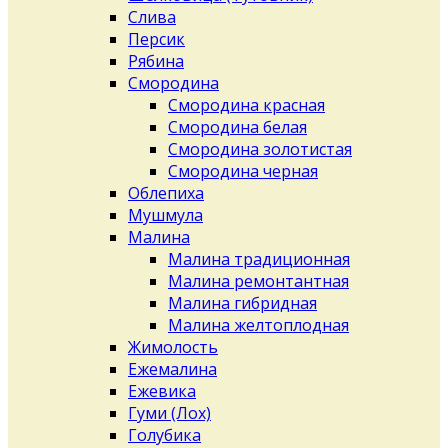
Слива
Персик
Рябина
Смородина
Смородина красная
Смородина белая
Смородина золотистая
Смородина черная
Облепиха
Мушмула
Малина
Малина традиционная
Малина ремонтантная
Малина гибридная
Малина желтоплодная
Жимолость
Ежемалина
Ежевика
Гуми (Лох)
Голубика