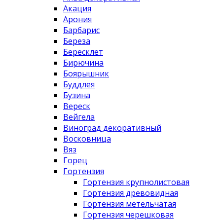
Акация
Арония
Барбарис
Береза
Бересклет
Бирючина
Боярышник
Буддлея
Бузина
Вереск
Вейгела
Виноград декоративный
Восковница
Вяз
Горец
Гортензия
Гортензия крупнолистовая
Гортензия древовидная
Гортензия метельчатая
Гортензия черешковая