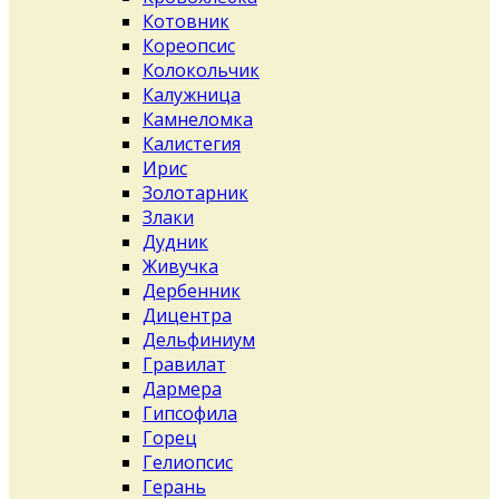
Котовник
Кореопсис
Колокольчик
Калужница
Камнеломка
Калистегия
Ирис
Золотарник
Злаки
Дудник
Живучка
Дербенник
Дицентра
Дельфиниум
Гравилат
Дармера
Гипсофила
Горец
Гелиопсис
Герань