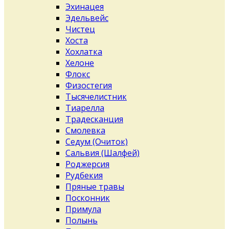
Эхинацея
Эдельвейс
Чистец
Хоста
Хохлатка
Хелоне
Флокс
Физостегия
Тысячелистник
Тиарелла
Традесканция
Смолевка
Седум (Очиток)
Сальвия (Шалфей)
Роджерсия
Рудбекия
Пряные травы
Посконник
Примула
Полынь