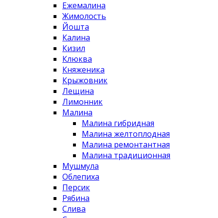
Ежемалина
Жимолость
Йошта
Калина
Кизил
Клюква
Княженика
Крыжовник
Лещина
Лимонник
Малина
Малина гибридная
Малина желтоплодная
Малина ремонтантная
Малина традиционная
Мушмула
Облепиха
Персик
Рябина
Слива