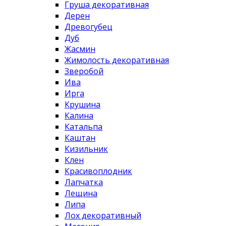
Груша декоративная
Дерен
Древогубец
Дуб
Жасмин
Жимолость декоративная
Зверобой
Ива
Ирга
Крушина
Калина
Катальпа
Каштан
Кизильник
Клен
Красивоплодник
Лапчатка
Лещина
Липа
Лох декоративный