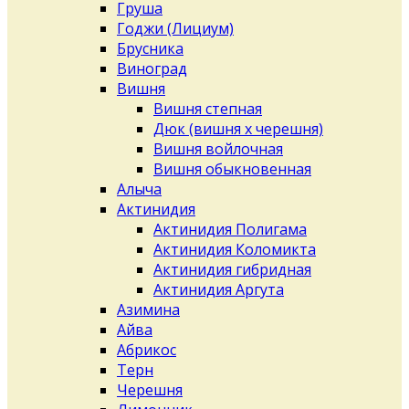
Груша
Годжи (Лициум)
Брусника
Виноград
Вишня
Вишня степная
Дюк (вишня х черешня)
Вишня войлочная
Вишня обыкновенная
Алыча
Актинидия
Актинидия Полигама
Актинидия Коломикта
Актинидия гибридная
Актинидия Аргута
Азимина
Айва
Абрикос
Терн
Черешня