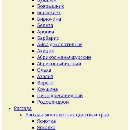
Боярышник
Бересклет
Бирючина
Береза
Арония
Барбарис
Айва декоративная
Акация
Абрикос маньчжурский
Абрикос сибирский
Ольха
Азалия
Вереск
Крушина
Пион древовидный
Рододендрон
Рассада
Рассада многолетних цветов и трав
Яснотка
Ясколка