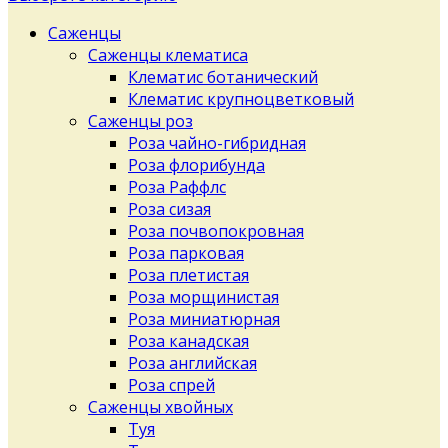
Саженцы
Саженцы клематиса
Клематис ботанический
Клематис крупноцветковый
Саженцы роз
Роза чайно-гибридная
Роза флорибунда
Роза Раффлс
Роза сизая
Роза почвопокровная
Роза парковая
Роза плетистая
Роза морщинистая
Роза миниатюрная
Роза канадская
Роза английская
Роза спрей
Саженцы хвойных
Туя