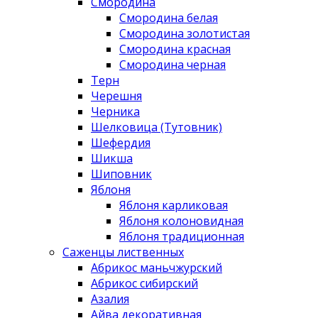
Смородина
Смородина белая
Смородина золотистая
Смородина красная
Смородина черная
Терн
Черешня
Черника
Шелковица (Тутовник)
Шефердия
Шикша
Шиповник
Яблоня
Яблоня карликовая
Яблоня колоновидная
Яблоня традиционная
Саженцы лиственных
Абрикос маньчжурский
Абрикос сибирский
Азалия
Айва декоративная