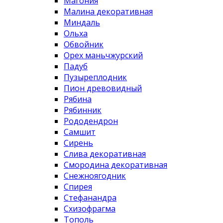
Магония
Малина декоративная
Миндаль
Ольха
Обвойник
Орех маньчжурский
Падуб
Пузыреплодник
Пион древовидный
Рябина
Рябинник
Рододендрон
Самшит
Сирень
Слива декоративная
Смородина декоративная
Снежноягодник
Спирея
Стефанандра
Схизофрагма
Тополь