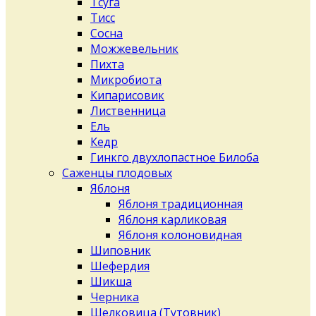
Тсуга
Тисс
Сосна
Можжевельник
Пихта
Микробиота
Кипарисовик
Лиственница
Ель
Кедр
Гинкго двухлопастное Билоба
Саженцы плодовых
Яблоня
Яблоня традиционная
Яблоня карликовая
Яблоня колоновидная
Шиповник
Шефердия
Шикша
Черника
Шелковица (Тутовник)