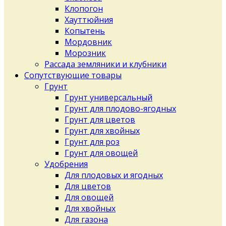
Клопогон
Хауттюйния
Копытень
Мордовник
Морозник
Рассада земляники и клубники
Сопутствующие товары
Грунт
Грунт универсальный
Грунт для плодово-ягодных
Грунт для цветов
Грунт для хвойных
Грунт для роз
Грунт для овощей
Удобрения
Для плодовых и ягодных
Для цветов
Для овощей
Для хвойных
Для газона