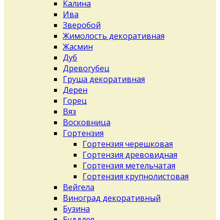
Калина
Ива
Зверобой
Жимолость декоративная
Жасмин
Дуб
Древогубец
Груша декоративная
Дерен
Горец
Вяз
Восковница
Гортензия
Гортензия черешковая
Гортензия древовидная
Гортензия метельчатая
Гортензия крупнолистовая
Вейгела
Виноград декоративный
Бузина
Буддлея