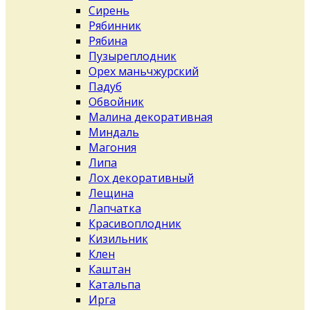
Сирень
Рябинник
Рябина
Пузыреплодник
Орех маньчжурский
Падуб
Обвойник
Малина декоративная
Миндаль
Магония
Липа
Лох декоративный
Лещина
Лапчатка
Красивоплодник
Кизильник
Клен
Каштан
Катальпа
Ирга