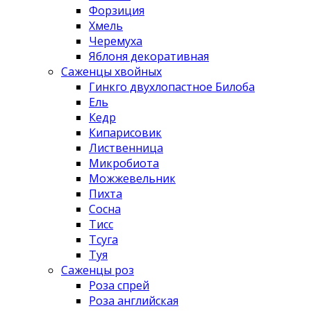
Форзиция
Хмель
Черемуха
Яблоня декоративная
Саженцы хвойных
Гинкго двухлопастное Билоба
Ель
Кедр
Кипарисовик
Лиственница
Микробиота
Можжевельник
Пихта
Сосна
Тисс
Тсуга
Туя
Саженцы роз
Роза спрей
Роза английская