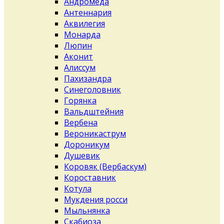
Андромеда
Антеннария
Аквилегия
Монарда
Люпин
Аконит
Алиссум
Пахизандра
Синеголовник
Горянка
Вальдштейния
Вербена
Вероникаструм
Дороникум
Душевик
Коровяк (Вербаскум)
Короставник
Котула
Мукдения росси
Мыльнянка
Скабиоза