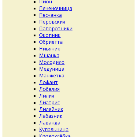
Пион
Печеночница
Песчанка
Перовския
Папоротники
Окопник
Обриетта
Нивяник
Мшанка
Молодило
Медуница
Манжетка
Лофант
Лобелия
Лилия
Лиатрис
Лилейник
Лабазник
Лаванда
Купальница
Кровохлёбка