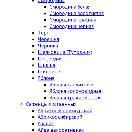
Смородина
Смородина белая
Смородина золотистая
Смородина красная
Смородина черная
Терн
Черешня
Черника
Шелковица (Тутовник)
Шефердия
Шикша
Шиповник
Яблоня
Яблоня карликовая
Яблоня колоновидная
Яблоня традиционная
Саженцы лиственных
Абрикос маньчжурский
Абрикос сибирский
Азалия
Айва декоративная