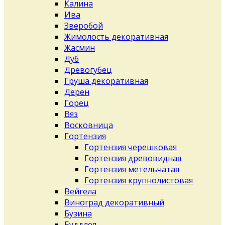
Калина
Ива
Зверобой
Жимолость декоративная
Жасмин
Дуб
Древогубец
Груша декоративная
Дерен
Горец
Вяз
Восковница
Гортензия
Гортензия черешковая
Гортензия древовидная
Гортензия метельчатая
Гортензия крупнолистовая
Вейгела
Виноград декоративный
Бузина
Буддлея