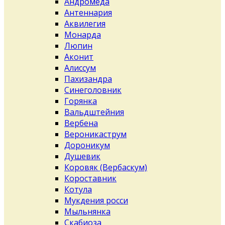
Андромеда
Антеннария
Аквилегия
Монарда
Люпин
Аконит
Алиссум
Пахизандра
Синеголовник
Горянка
Вальдштейния
Вербена
Вероникаструм
Дороникум
Душевик
Коровяк (Вербаскум)
Короставник
Котула
Мукдения росси
Мыльнянка
Скабиоза