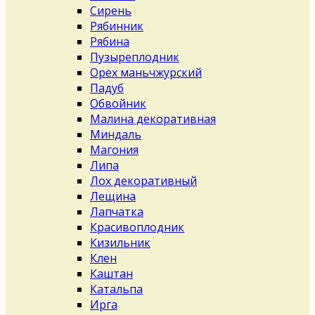
Сирень
Рябинник
Рябина
Пузыреплодник
Орех маньчжурский
Падуб
Обвойник
Малина декоративная
Миндаль
Магония
Липа
Лох декоративный
Лещина
Лапчатка
Красивоплодник
Кизильник
Клен
Каштан
Катальпа
Ирга