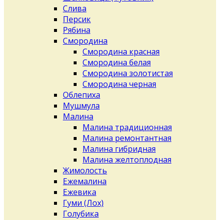
Слива
Персик
Рябина
Смородина
Смородина красная
Смородина белая
Смородина золотистая
Смородина черная
Облепиха
Мушмула
Малина
Малина традиционная
Малина ремонтантная
Малина гибридная
Малина желтоплодная
Жимолость
Ежемалина
Ежевика
Гуми (Лох)
Голубика