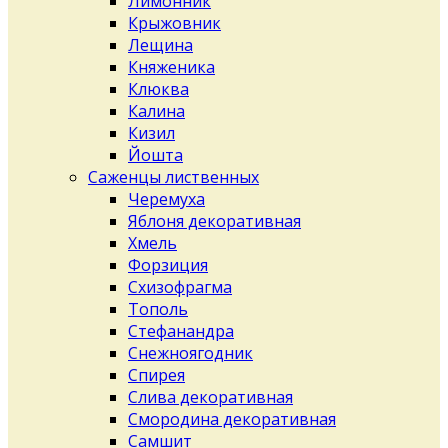
Лимонник
Крыжовник
Лещина
Княженика
Клюква
Калина
Кизил
Йошта
Саженцы лиственных
Черемуха
Яблоня декоративная
Хмель
Форзиция
Схизофрагма
Тополь
Стефанандра
Снежноягодник
Спирея
Слива декоративная
Смородина декоративная
Самшит