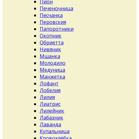
Пион
Печеночница
Песчанка
Перовския
Папоротники
Окопник
Обриетта
Нивяник
Мшанка
Молодило
Медуница
Манжетка
Лофант
Лобелия
Лилия
Лиатрис
Лилейник
Лабазник
Лаванда
Купальница
Кровохлёбка