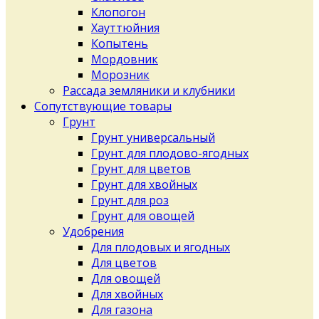
Клопогон
Хауттюйния
Копытень
Мордовник
Морозник
Рассада земляники и клубники
Сопутствующие товары
Грунт
Грунт универсальный
Грунт для плодово-ягодных
Грунт для цветов
Грунт для хвойных
Грунт для роз
Грунт для овощей
Удобрения
Для плодовых и ягодных
Для цветов
Для овощей
Для хвойных
Для газона