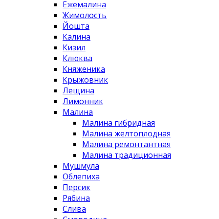
Ежемалина
Жимолость
Йошта
Калина
Кизил
Клюква
Княженика
Крыжовник
Лещина
Лимонник
Малина
Малина гибридная
Малина желтоплодная
Малина ремонтантная
Малина традиционная
Мушмула
Облепиха
Персик
Рябина
Слива