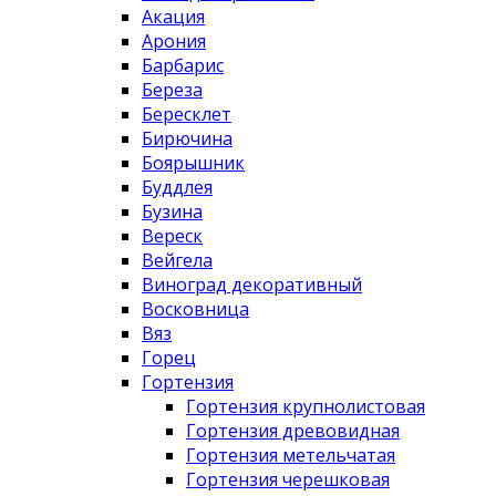
Акация
Арония
Барбарис
Береза
Бересклет
Бирючина
Боярышник
Буддлея
Бузина
Вереск
Вейгела
Виноград декоративный
Восковница
Вяз
Горец
Гортензия
Гортензия крупнолистовая
Гортензия древовидная
Гортензия метельчатая
Гортензия черешковая