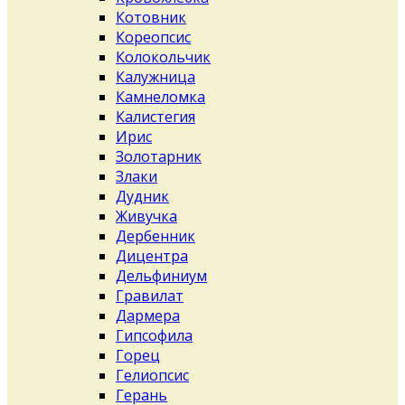
Котовник
Кореопсис
Колокольчик
Калужница
Камнеломка
Калистегия
Ирис
Золотарник
Злаки
Дудник
Живучка
Дербенник
Дицентра
Дельфиниум
Гравилат
Дармера
Гипсофила
Горец
Гелиопсис
Герань