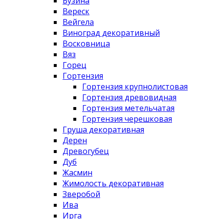
Бузина
Вереск
Вейгела
Виноград декоративный
Восковница
Вяз
Горец
Гортензия
Гортензия крупнолистовая
Гортензия древовидная
Гортензия метельчатая
Гортензия черешковая
Груша декоративная
Дерен
Древогубец
Дуб
Жасмин
Жимолость декоративная
Зверобой
Ива
Ирга