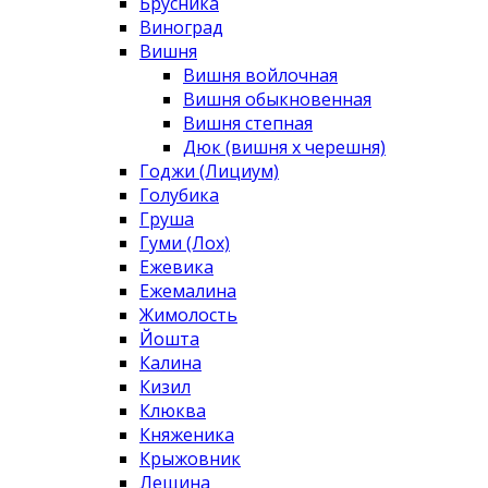
Брусника
Виноград
Вишня
Вишня войлочная
Вишня обыкновенная
Вишня степная
Дюк (вишня х черешня)
Годжи (Лициум)
Голубика
Груша
Гуми (Лох)
Ежевика
Ежемалина
Жимолость
Йошта
Калина
Кизил
Клюква
Княженика
Крыжовник
Лещина