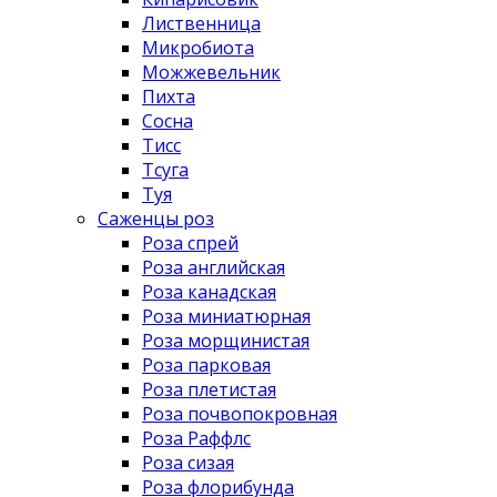
Лиственница
Микробиота
Можжевельник
Пихта
Сосна
Тисс
Тсуга
Туя
Саженцы роз
Роза спрей
Роза английская
Роза канадская
Роза миниатюрная
Роза морщинистая
Роза парковая
Роза плетистая
Роза почвопокровная
Роза Раффлс
Роза сизая
Роза флорибунда