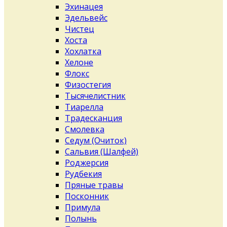
Эхинацея
Эдельвейс
Чистец
Хоста
Хохлатка
Хелоне
Флокс
Физостегия
Тысячелистник
Тиарелла
Традесканция
Смолевка
Седум (Очиток)
Сальвия (Шалфей)
Роджерсия
Рудбекия
Пряные травы
Посконник
Примула
Полынь