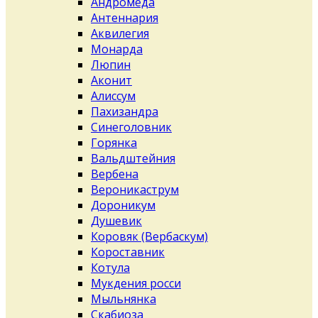
Андромеда
Антеннария
Аквилегия
Монарда
Люпин
Аконит
Алиссум
Пахизандра
Синеголовник
Горянка
Вальдштейния
Вербена
Вероникаструм
Дороникум
Душевик
Коровяк (Вербаскум)
Короставник
Котула
Мукдения росси
Мыльнянка
Скабиоза