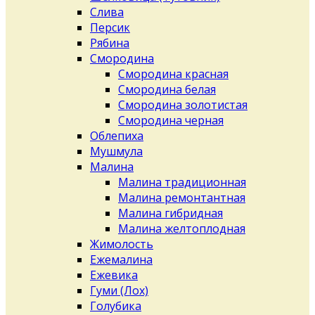
Слива
Персик
Рябина
Смородина
Смородина красная
Смородина белая
Смородина золотистая
Смородина черная
Облепиха
Мушмула
Малина
Малина традиционная
Малина ремонтантная
Малина гибридная
Малина желтоплодная
Жимолость
Ежемалина
Ежевика
Гуми (Лох)
Голубика