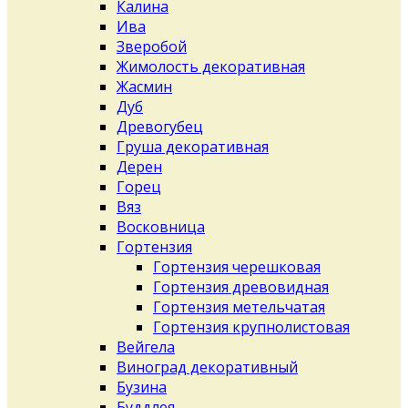
Калина
Ива
Зверобой
Жимолость декоративная
Жасмин
Дуб
Древогубец
Груша декоративная
Дерен
Горец
Вяз
Восковница
Гортензия
Гортензия черешковая
Гортензия древовидная
Гортензия метельчатая
Гортензия крупнолистовая
Вейгела
Виноград декоративный
Бузина
Буддлея