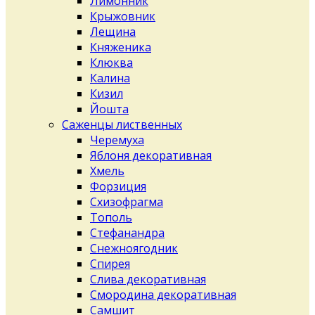
Лимонник
Крыжовник
Лещина
Княженика
Клюква
Калина
Кизил
Йошта
Саженцы лиственных
Черемуха
Яблоня декоративная
Хмель
Форзиция
Схизофрагма
Тополь
Стефанандра
Снежноягодник
Спирея
Слива декоративная
Смородина декоративная
Самшит