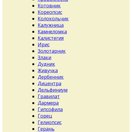
Котовник
Кореопсис
Колокольчик
Калужница
Камнеломка
Калистегия
Ирис
Золотарник
Злаки
Дудник
Живучка
Дербенник
Дицентра
Дельфиниум
Гравилат
Дармера
Гипсофила
Горец
Гелиопсис
Герань