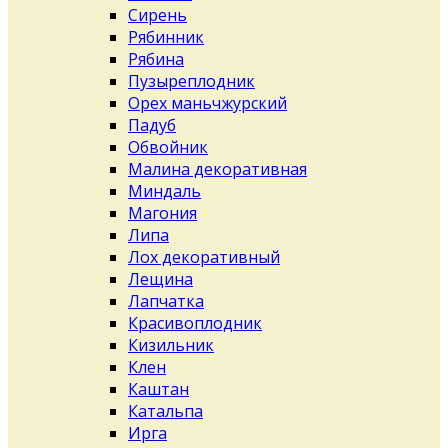
Сирень
Рябинник
Рябина
Пузыреплодник
Орех маньчжурский
Падуб
Обвойник
Малина декоративная
Миндаль
Магония
Липа
Лох декоративный
Лещина
Лапчатка
Красивоплодник
Кизильник
Клен
Каштан
Катальпа
Ирга