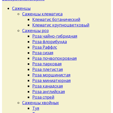
Саженцы
Саженцы клематиса
Клематис ботанический
Клематис крупноцветковый
Саженцы роз
Роза чайно-гибридная
Роза флорибунда
Роза Раффлс
Роза сизая
Роза почвопокровная
Роза парковая
Роза плетистая
Роза морщинистая
Роза миниатюрная
Роза канадская
Роза английская
Роза спрей
Саженцы хвойных
Туя