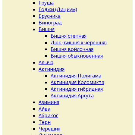
Груша
Годжи (Лициум)
Брусника
Виноград
Вишня
Вишня степная
Дюк (вишня х черешня)
Вишня войлочная
Вишня обыкновенная
Алыча
Актинидия
Актинидия Полигама
Актинидия Коломикта
Актинидия гибридная
Актинидия Аргута
Азимина
Айва
Абрикос
Терн
Черешня