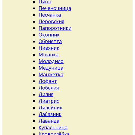
Пион
Печеночница
Песчанка
Перовския
Папоротники
Окопник
Обриетта
Нивяник
Мшанка
Молодило
Медуница
Манжетка
Лофант
Лобелия
Лилия
Лиатрис
Лилейник
Лабазник
Лаванда
Купальница
Кровохлёбка