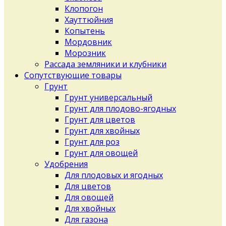
Клопогон
Хауттюйния
Копытень
Мордовник
Морозник
Рассада земляники и клубники
Сопутствующие товары
Грунт
Грунт универсальный
Грунт для плодово-ягодных
Грунт для цветов
Грунт для хвойных
Грунт для роз
Грунт для овощей
Удобрения
Для плодовых и ягодных
Для цветов
Для овощей
Для хвойных
Для газона