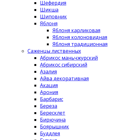
Шефердия
Шикша
Шиповник
Яблоня
Яблоня карликовая
Яблоня колоновидная
Яблоня традиционная
Саженцы лиственных
Абрикос маньчжурский
Абрикос сибирский
Азалия
Айва декоративная
Акация
Арония
Барбарис
Береза
Бересклет
Бирючина
Боярышник
Буддлея