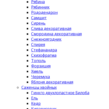
Рябина
Рябинник
Рододендрон
Самшит
Сирень
Слива декоративная
Смородина декоративная
Снежноягодник
Спирея
Стефанандра
Схизофрагма
Тополь
Форзиция
Хмель
Черемуха
Яблоня декоративная
Саженцы хвойных
Гинкго двухлопастное Билоба
Ель
Кедр
Кипарисовик