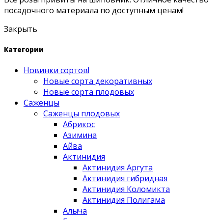
посадочного материала по доступным ценам!
Закрыть
Категории
Новинки сортов!
Новые сорта декоративных
Новые сорта плодовых
Саженцы
Саженцы плодовых
Абрикос
Азимина
Айва
Актинидия
Актинидия Аргута
Актинидия гибридная
Актинидия Коломикта
Актинидия Полигама
Алыча