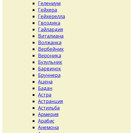
Гелениум
Гейхера
Гейхерелла
Гвоздика
Гайлардия
Виталиана
Волжанка
Вербейник
Вероника
Бузульник
Барвинок
Бруннера
Ацена
Бадан
Астра
Астранция
Астильба
Армерия
Арабис
Анемона