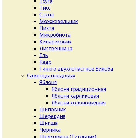
Тсуга
Тисс
Сосна
Можжевельник
Пихта
Микробиота
Кипарисовик
Лиственница
Ель
Кедр
Гинкго двухлопастное Билоба
Саженцы плодовых
Яблоня
Яблоня традиционная
Яблоня карликовая
Яблоня колоновидная
Шиповник
Шефердия
Шикша
Черника
Шелковица (Тутовник)