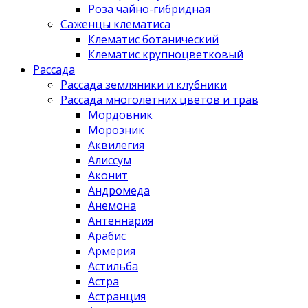
Роза чайно-гибридная
Саженцы клематиса
Клематис ботанический
Клематис крупноцветковый
Рассада
Рассада земляники и клубники
Рассада многолетних цветов и трав
Мордовник
Морозник
Аквилегия
Алиссум
Аконит
Андромеда
Анемона
Антеннария
Арабис
Армерия
Астильба
Астра
Астранция