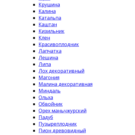
Крушина
Калина
Катальпа
Каштан
Кизильник
Клен
Красивоплодник
Лапчатка
Лещина
Липа
Лох декоративный
Магония
Малина декоративная
Миндаль
Ольха
Обвойник
Орех маньчжурский
Падуб
Пузыреплодник
Пион древовидный