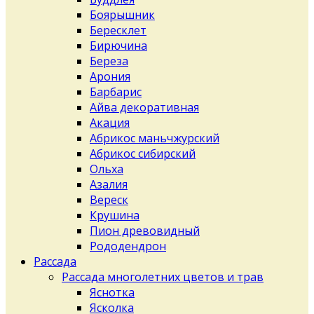
Боярышник
Бересклет
Бирючина
Береза
Арония
Барбарис
Айва декоративная
Акация
Абрикос маньчжурский
Абрикос сибирский
Ольха
Азалия
Вереск
Крушина
Пион древовидный
Рододендрон
Рассада
Рассада многолетних цветов и трав
Яснотка
Ясколка