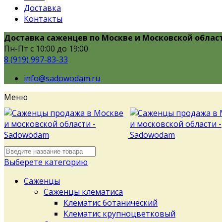
Доставка
Контакты
Доставка саженцев по Москве и Московской облас
Пн-Пт с 10:00 до 19:00
8 (919) 997-83-33
info@sadowodam.ru
Меню
Выберете категорию
Саженцы
Саженцы клематиса
Клематис ботанический
Клематис крупноцветковый