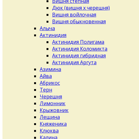
Вишня степная
Дюк (вишня х черешня)
Вишня войлочная
Вишня обыкновенная
Алыча
Актинидия
Актинидия Полигама
Актинидия Коломикта
Актинидия гибридная
Актинидия Аргута
Азимина
Айва
Абрикос
Терн
Черешня
Лимонник
Крыжовник
Лещина
Княженика
Клюква
Калина