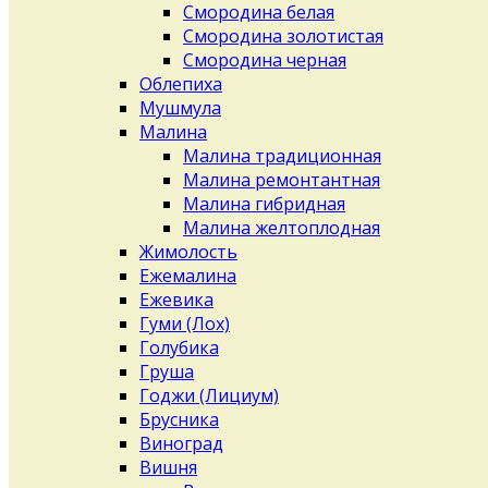
Смородина белая
Смородина золотистая
Смородина черная
Облепиха
Мушмула
Малина
Малина традиционная
Малина ремонтантная
Малина гибридная
Малина желтоплодная
Жимолость
Ежемалина
Ежевика
Гуми (Лох)
Голубика
Груша
Годжи (Лициум)
Брусника
Виноград
Вишня