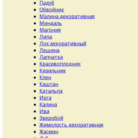
Падуб
Обвойник
Малина декоративная
Миндаль
Магония
Липа
Лох декоративный
Лещина
Лапчатка
Красивоплодник
Кизильник
Клен
Каштан
Катальпа
Ирга
Калина
Ива
Зверобой
Жимолость декоративная
Жасмин