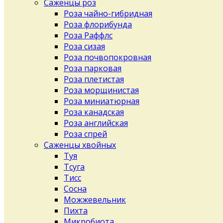
Саженцы роз
Роза чайно-гибридная
Роза флорибунда
Роза Раффлс
Роза сизая
Роза почвопокровная
Роза парковая
Роза плетистая
Роза морщинистая
Роза миниатюрная
Роза канадская
Роза английская
Роза спрей
Саженцы хвойных
Туя
Тсуга
Тисс
Сосна
Можжевельник
Пихта
Микробиота