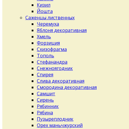
Кизил
Йошта
Саженцы лиственных
Черемуха
Яблоня декоративная
Хмель
Форзиция
Схизофрагма
Тополь
Стефанандра
Снежноягодник
Спирея
Слива декоративная
Смородина декоративная
Самшит
Сирень
Рябинник
Рябина
Пузыреплодник
Орех маньчжурский