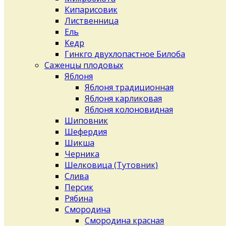
Кипарисовик
Лиственница
Ель
Кедр
Гинкго двухлопастное Билоба
Саженцы плодовых
Яблоня
Яблоня традиционная
Яблоня карликовая
Яблоня колоновидная
Шиповник
Шефердия
Шикша
Черника
Шелковица (Тутовник)
Слива
Персик
Рябина
Смородина
Смородина красная