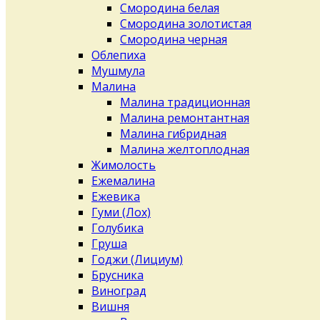
Смородина белая
Смородина золотистая
Смородина черная
Облепиха
Мушмула
Малина
Малина традиционная
Малина ремонтантная
Малина гибридная
Малина желтоплодная
Жимолость
Ежемалина
Ежевика
Гуми (Лох)
Голубика
Груша
Годжи (Лициум)
Брусника
Виноград
Вишня