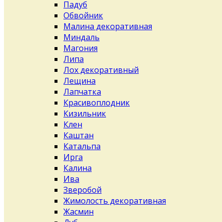
Падуб
Обвойник
Малина декоративная
Миндаль
Магония
Липа
Лох декоративный
Лещина
Лапчатка
Красивоплодник
Кизильник
Клен
Каштан
Катальпа
Ирга
Калина
Ива
Зверобой
Жимолость декоративная
Жасмин