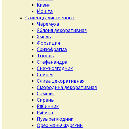
Кизил
Йошта
Саженцы лиственных
Черемуха
Яблоня декоративная
Хмель
Форзиция
Схизофрагма
Тополь
Стефанандра
Снежноягодник
Спирея
Слива декоративная
Смородина декоративная
Самшит
Сирень
Рябинник
Рябина
Пузыреплодник
Орех маньчжурский