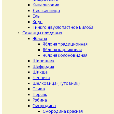
Кипарисовик
Лиственница
Ель
Кедр
Гинкго двухлопастное Билоба
Саженцы плодовых
Яблоня
Яблоня традиционная
Яблоня карликовая
Яблоня колоновидная
Шиповник
Шефердия
Шикша
Черника
Шелковица (Тутовник)
Слива
Персик
Рябина
Смородина
Смородина красная