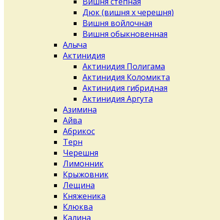
Вишня степная
Дюк (вишня х черешня)
Вишня войлочная
Вишня обыкновенная
Алыча
Актинидия
Актинидия Полигама
Актинидия Коломикта
Актинидия гибридная
Актинидия Аргута
Азимина
Айва
Абрикос
Терн
Черешня
Лимонник
Крыжовник
Лещина
Княженика
Клюква
Калина