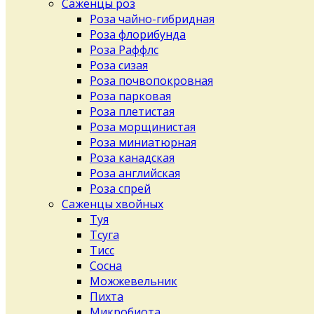
Саженцы роз
Роза чайно-гибридная
Роза флорибунда
Роза Раффлс
Роза сизая
Роза почвопокровная
Роза парковая
Роза плетистая
Роза морщинистая
Роза миниатюрная
Роза канадская
Роза английская
Роза спрей
Саженцы хвойных
Туя
Тсуга
Тисс
Сосна
Можжевельник
Пихта
Микробиота