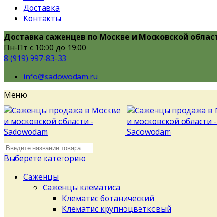
Доставка
Контакты
Доставка саженцев по Москве и Московской облас
Пн-Пт с 10:00 до 19:00
8 (919) 997-83-33
info@sadowodam.ru
Меню
Выберете категорию
Саженцы
Саженцы клематиса
Клематис ботанический
Клематис крупноцветковый