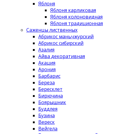
Яблоня
Яблоня карликовая
Яблоня колоновидная
Яблоня традиционная
Саженцы лиственных
Абрикос маньчжурский
Абрикос сибирский
Азалия
Айва декоративная
Акация
Арония
Барбарис
Береза
Бересклет
Бирючина
Боярышник
Буддлея
Бузина
Вереск
Вейгела