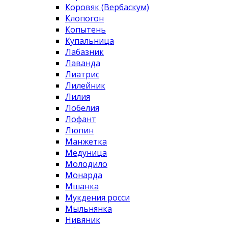
Коровяк (Вербаскум)
Клопогон
Копытень
Купальница
Лабазник
Лаванда
Лиатрис
Лилейник
Лилия
Лобелия
Лофант
Люпин
Манжетка
Медуница
Молодило
Монарда
Мшанка
Мукдения росси
Мыльнянка
Нивяник