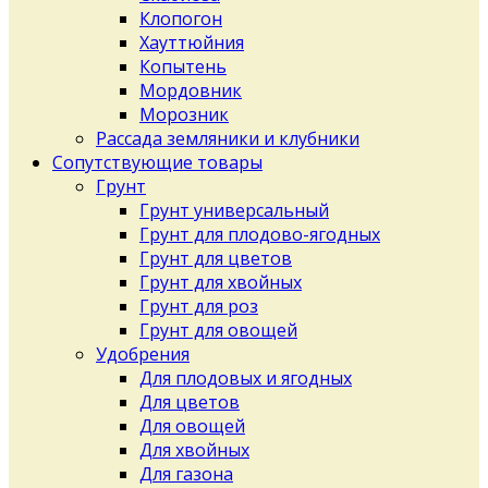
Клопогон
Хауттюйния
Копытень
Мордовник
Морозник
Рассада земляники и клубники
Сопутствующие товары
Грунт
Грунт универсальный
Грунт для плодово-ягодных
Грунт для цветов
Грунт для хвойных
Грунт для роз
Грунт для овощей
Удобрения
Для плодовых и ягодных
Для цветов
Для овощей
Для хвойных
Для газона