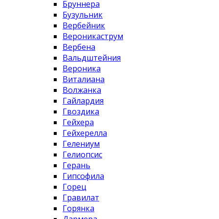
Бруннера
Бузульник
Вербейник
Вероникаструм
Вербена
Вальдштейния
Вероника
Виталиана
Волжанка
Гайлардия
Гвоздика
Гейхера
Гейхерелла
Гелениум
Гелиопсис
Герань
Гипсофила
Горец
Гравилат
Горянка