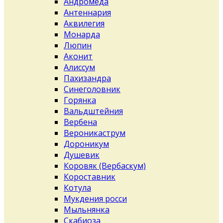
Андромеда
Антеннария
Аквилегия
Монарда
Люпин
Аконит
Алиссум
Пахизандра
Синеголовник
Горянка
Вальдштейния
Вербена
Вероникаструм
Дороникум
Душевик
Коровяк (Вербаскум)
Короставник
Котула
Мукдения росси
Мыльнянка
Скабиоза