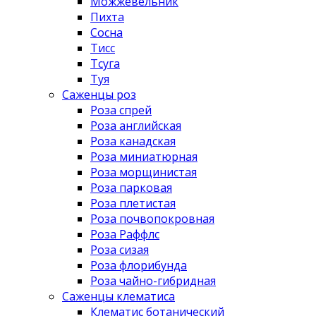
Можжевельник
Пихта
Сосна
Тисс
Тсуга
Туя
Саженцы роз
Роза спрей
Роза английская
Роза канадская
Роза миниатюрная
Роза морщинистая
Роза парковая
Роза плетистая
Роза почвопокровная
Роза Раффлс
Роза сизая
Роза флорибунда
Роза чайно-гибридная
Саженцы клематиса
Клематис ботанический