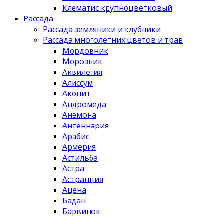
Клематис крупноцветковый
Рассада
Рассада земляники и клубники
Рассада многолетних цветов и трав
Мордовник
Морозник
Аквилегия
Алиссум
Аконит
Андромеда
Анемона
Антеннария
Арабис
Армерия
Астильба
Астра
Астранция
Ацена
Бадан
Барвинок