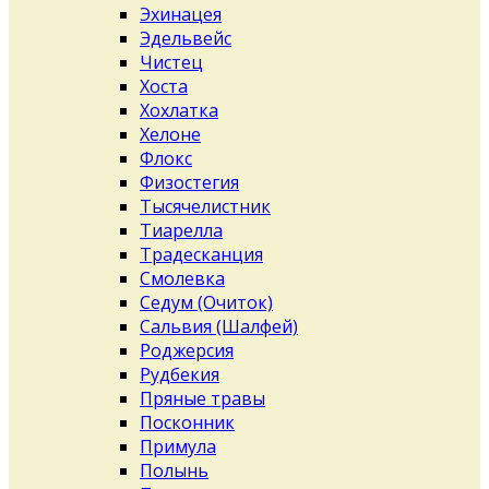
Эхинацея
Эдельвейс
Чистец
Хоста
Хохлатка
Хелоне
Флокс
Физостегия
Тысячелистник
Тиарелла
Традесканция
Смолевка
Седум (Очиток)
Сальвия (Шалфей)
Роджерсия
Рудбекия
Пряные травы
Посконник
Примула
Полынь