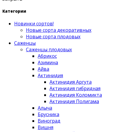
Категории
Новинки сортов!
Новые сорта декоративных
Новые сорта плодовых
Саженцы
Саженцы плодовых
Абрикос
Азимина
Айва
Актинидия
Актинидия Аргута
Актинидия гибридная
Актинидия Коломикта
Актинидия Полигама
Алыча
Брусника
Виноград
Вишня