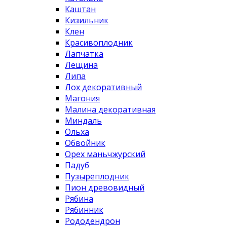
Каштан
Кизильник
Клен
Красивоплодник
Лапчатка
Лещина
Липа
Лох декоративный
Магония
Малина декоративная
Миндаль
Ольха
Обвойник
Орех маньчжурский
Падуб
Пузыреплодник
Пион древовидный
Рябина
Рябинник
Рододендрон