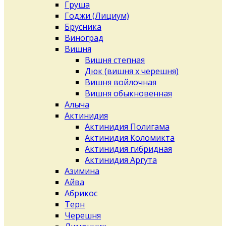
Груша
Годжи (Лициум)
Брусника
Виноград
Вишня
Вишня степная
Дюк (вишня х черешня)
Вишня войлочная
Вишня обыкновенная
Алыча
Актинидия
Актинидия Полигама
Актинидия Коломикта
Актинидия гибридная
Актинидия Аргута
Азимина
Айва
Абрикос
Терн
Черешня