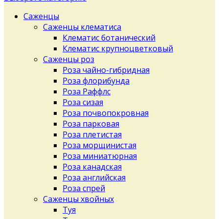
Саженцы
Саженцы клематиса
Клематис ботанический
Клематис крупноцветковый
Саженцы роз
Роза чайно-гибридная
Роза флорибунда
Роза Раффлс
Роза сизая
Роза почвопокровная
Роза парковая
Роза плетистая
Роза морщинистая
Роза миниатюрная
Роза канадская
Роза английская
Роза спрей
Саженцы хвойных
Туя