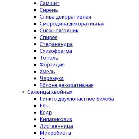
Самшит
Сирень
Слива декоративная
Смородина декоративная
Снежноягодник
Спирея
Стефанандра
Схизофрагма
Тополь
Форзиция
Хмель
Черемуха
Яблоня декоративная
Саженцы хвойных
Гинкго двухлопастное Билоба
Ель
Кедр
Кипарисовик
Лиственница
Микробиота