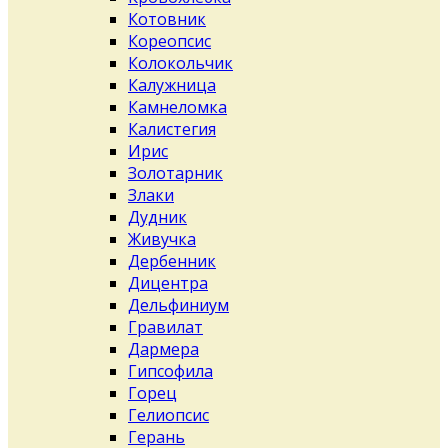
Котовник
Кореопсис
Колокольчик
Калужница
Камнеломка
Калистегия
Ирис
Золотарник
Злаки
Дудник
Живучка
Дербенник
Дицентра
Дельфиниум
Гравилат
Дармера
Гипсофила
Горец
Гелиопсис
Герань