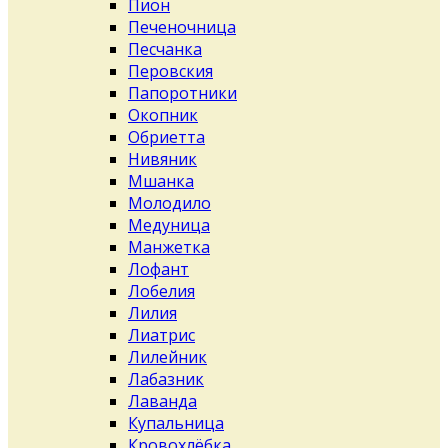
Пион
Печеночница
Песчанка
Перовския
Папоротники
Окопник
Обриетта
Нивяник
Мшанка
Молодило
Медуница
Манжетка
Лофант
Лобелия
Лилия
Лиатрис
Лилейник
Лабазник
Лаванда
Купальница
Кровохлёбка