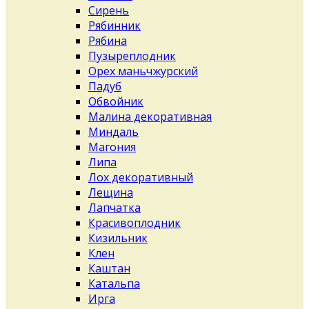
Сирень
Рябинник
Рябина
Пузыреплодник
Орех маньчжурский
Падуб
Обвойник
Малина декоративная
Миндаль
Магония
Липа
Лох декоративный
Лещина
Лапчатка
Красивоплодник
Кизильник
Клен
Каштан
Катальпа
Ирга