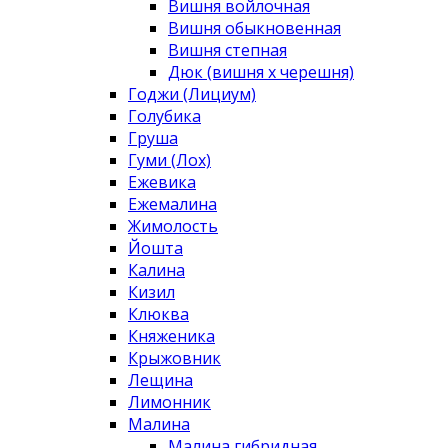
Вишня войлочная
Вишня обыкновенная
Вишня степная
Дюк (вишня х черешня)
Годжи (Лициум)
Голубика
Груша
Гуми (Лох)
Ежевика
Ежемалина
Жимолость
Йошта
Калина
Кизил
Клюква
Княженика
Крыжовник
Лещина
Лимонник
Малина
Малина гибридная