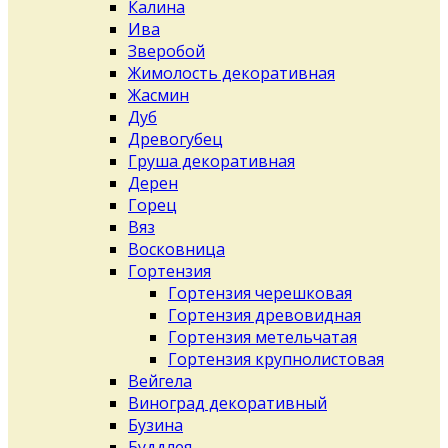
Калина
Ива
Зверобой
Жимолость декоративная
Жасмин
Дуб
Древогубец
Груша декоративная
Дерен
Горец
Вяз
Восковница
Гортензия
Гортензия черешковая
Гортензия древовидная
Гортензия метельчатая
Гортензия крупнолистовая
Вейгела
Виноград декоративный
Бузина
Буддлея