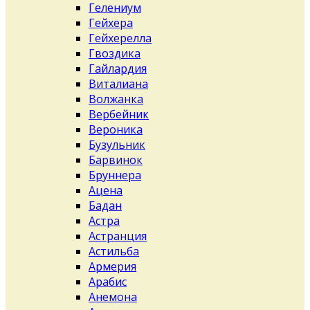
Гелениум
Гейхера
Гейхерелла
Гвоздика
Гайлардия
Виталиана
Волжанка
Вербейник
Вероника
Бузульник
Барвинок
Бруннера
Ацена
Бадан
Астра
Астранция
Астильба
Армерия
Арабис
Анемона