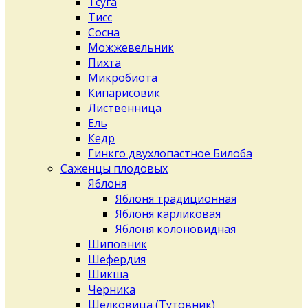
Тсуга
Тисс
Сосна
Можжевельник
Пихта
Микробиота
Кипарисовик
Лиственница
Ель
Кедр
Гинкго двухлопастное Билоба
Саженцы плодовых
Яблоня
Яблоня традиционная
Яблоня карликовая
Яблоня колоновидная
Шиповник
Шефердия
Шикша
Черника
Шелковица (Тутовник)