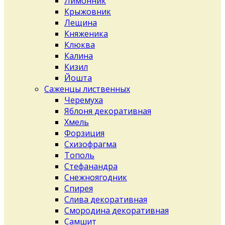
Лимонник
Крыжовник
Лещина
Княженика
Клюква
Калина
Кизил
Йошта
Саженцы лиственных
Черемуха
Яблоня декоративная
Хмель
Форзиция
Схизофрагма
Тополь
Стефанандра
Снежноягодник
Спирея
Слива декоративная
Смородина декоративная
Самшит