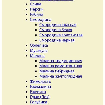
Слива
Персик
Рябина
Смородина
Смородина красная
Смородина белая
Смородина золотистая
Смородина черная
Облепиха
Мушмула
Малина
Малина традиционная
Малина ремонтантная
Малина гибридная
Малина желтоплодная
Жимолость
Ежемалина
Ежевика
Гуми (Лох)
Голубика