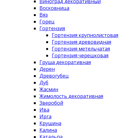
Виноград декоративный
Восковница
Вяз
Горец
Гортензия
Гортензия крупнолистовая
Гортензия древовидная
Гортензия метельчатая
Гортензия черешковая
Груша декоративная
Дерен
Древогубец
Дуб
Жасмин
Жимолость декоративная
Зверобой
Ива
Ирга
Крушина
Калина
Катальпа