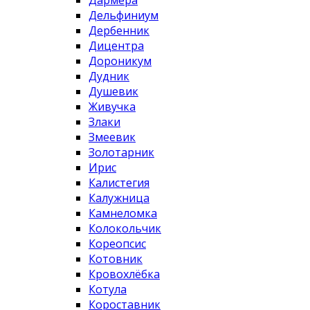
Дармера
Дельфиниум
Дербенник
Дицентра
Дороникум
Дудник
Душевик
Живучка
Злаки
Змеевик
Золотарник
Ирис
Калистегия
Калужница
Камнеломка
Колокольчик
Кореопсис
Котовник
Кровохлёбка
Котула
Короставник