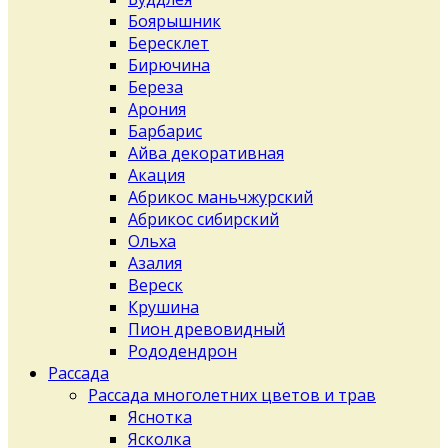
Боярышник
Бересклет
Бирючина
Береза
Арония
Барбарис
Айва декоративная
Акация
Абрикос маньчжурский
Абрикос сибирский
Ольха
Азалия
Вереск
Крушина
Пион древовидный
Рододендрон
Рассада
Рассада многолетних цветов и трав
Яснотка
Ясколка