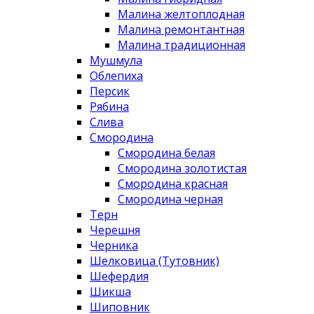
Малина желтоплодная
Малина ремонтантная
Малина традиционная
Мушмула
Облепиха
Персик
Рябина
Слива
Смородина
Смородина белая
Смородина золотистая
Смородина красная
Смородина черная
Терн
Черешня
Черника
Шелковица (Тутовник)
Шефердия
Шикша
Шиповник