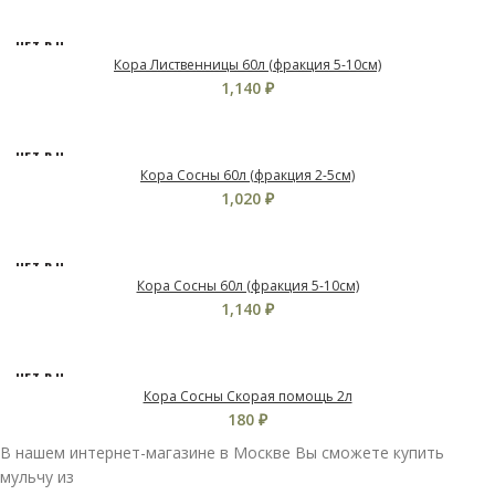
НЕТ В Н
АЛИЧИ
Кора Лиственницы 60л (фракция 5-10см)
И
1,140
₽
НЕТ В Н
АЛИЧИ
Кора Сосны 60л (фракция 2-5см)
И
1,020
₽
НЕТ В Н
АЛИЧИ
Кора Сосны 60л (фракция 5-10см)
И
1,140
₽
НЕТ В Н
АЛИЧИ
Кора Сосны Скорая помощь 2л
И
180
₽
В нашем интернет-магазине в Москве Вы сможете купить
мульчу из