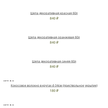
Щепа декоративная красная 60л
840
₽
Щепа декоративная оранжевая 60л
840
₽
Щепа декоративная синяя 60л
840
₽
НЕТ В Н
АЛИЧИ
Кокосовое волокно в кругах d-34см (приствольное укрытие)
И
180
₽
НЕТ В Н