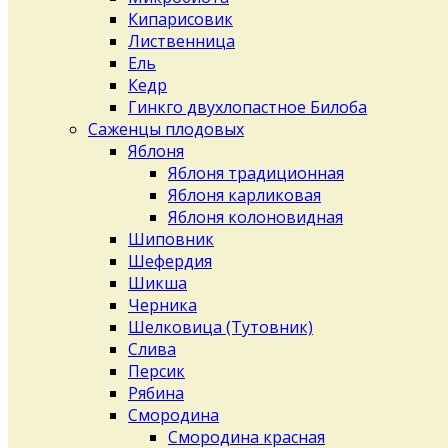
Кипарисовик
Лиственница
Ель
Кедр
Гинкго двухлопастное Билоба
Саженцы плодовых
Яблоня
Яблоня традиционная
Яблоня карликовая
Яблоня колоновидная
Шиповник
Шефердия
Шикша
Черника
Шелковица (Тутовник)
Слива
Персик
Рябина
Смородина
Смородина красная