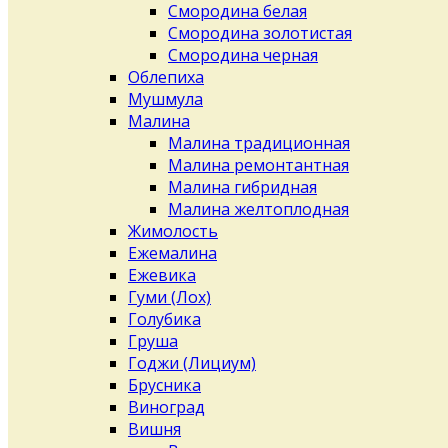
Смородина белая
Смородина золотистая
Смородина черная
Облепиха
Мушмула
Малина
Малина традиционная
Малина ремонтантная
Малина гибридная
Малина желтоплодная
Жимолость
Ежемалина
Ежевика
Гуми (Лох)
Голубика
Груша
Годжи (Лициум)
Брусника
Виноград
Вишня