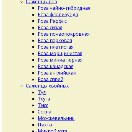
Саженцы роз
Роза чайно-гибридная
Роза флорибунда
Роза Раффлс
Роза сизая
Роза почвопокровная
Роза парковая
Роза плетистая
Роза морщинистая
Роза миниатюрная
Роза канадская
Роза английская
Роза спрей
Саженцы хвойных
Туя
Тсуга
Тисс
Сосна
Можжевельник
Пихта
Микробиота