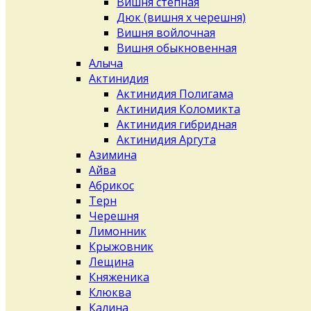
Вишня степная
Дюк (вишня х черешня)
Вишня войлочная
Вишня обыкновенная
Алыча
Актинидия
Актинидия Полигама
Актинидия Коломикта
Актинидия гибридная
Актинидия Аргута
Азимина
Айва
Абрикос
Терн
Черешня
Лимонник
Крыжовник
Лещина
Княженика
Клюква
Калина