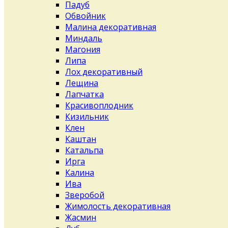
Падуб
Обвойник
Малина декоративная
Миндаль
Магония
Липа
Лох декоративный
Лещина
Лапчатка
Красивоплодник
Кизильник
Клен
Каштан
Катальпа
Ирга
Калина
Ива
Зверобой
Жимолость декоративная
Жасмин