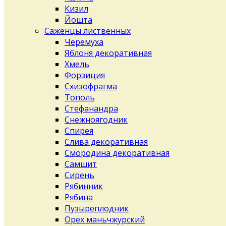
Кизил
Йошта
Саженцы лиственных
Черемуха
Яблоня декоративная
Хмель
Форзиция
Схизофрагма
Тополь
Стефанандра
Снежноягодник
Спирея
Слива декоративная
Смородина декоративная
Самшит
Сирень
Рябинник
Рябина
Пузыреплодник
Орех маньчжурский