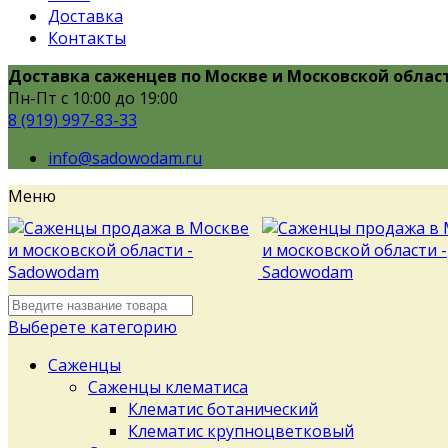
Доставка
Контакты
Доставка саженцев по Москве и Московской облас
Пн-Пт с 10:00 до 19:00
8 (919) 997-83-33
info@sadowodam.ru
Меню
Выберете категорию
Саженцы
Саженцы клематиса
Клематис ботанический
Клематис крупноцветковый