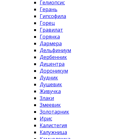
Гелиопсис
Герань
Гипсофила
Горец
Гравилат
Горянка
Дармера
Дельфиниум
Дербенник
Дицентра
Дороникум
Дудник
Душевик
Живучка
Злаки
Змеевик
Золотарник
Ирис
Калистегия
Калужница
Камнеломка