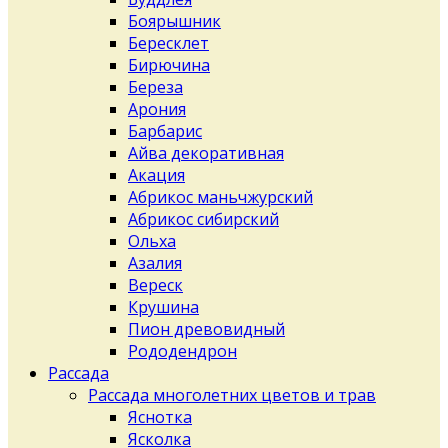
Боярышник
Бересклет
Бирючина
Береза
Арония
Барбарис
Айва декоративная
Акация
Абрикос маньчжурский
Абрикос сибирский
Ольха
Азалия
Вереск
Крушина
Пион древовидный
Рододендрон
Рассада
Рассада многолетних цветов и трав
Яснотка
Ясколка