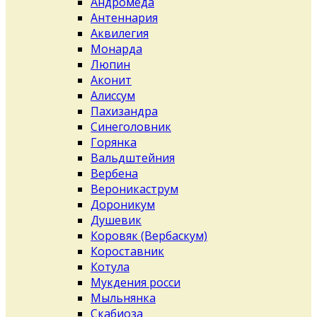
Андромеда
Антеннария
Аквилегия
Монарда
Люпин
Аконит
Алиссум
Пахизандра
Синеголовник
Горянка
Вальдштейния
Вербена
Вероникаструм
Дороникум
Душевик
Коровяк (Вербаскум)
Короставник
Котула
Мукдения росси
Мыльнянка
Скабиоза