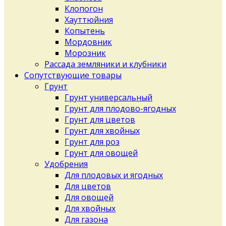
Клопогон
Хауттюйния
Копытень
Мордовник
Морозник
Рассада земляники и клубники
Сопутствующие товары
Грунт
Грунт универсальный
Грунт для плодово-ягодных
Грунт для цветов
Грунт для хвойных
Грунт для роз
Грунт для овощей
Удобрения
Для плодовых и ягодных
Для цветов
Для овощей
Для хвойных
Для газона