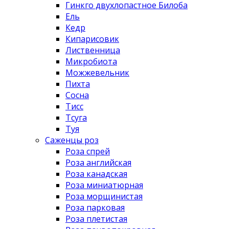
Гинкго двухлопастное Билоба
Ель
Кедр
Кипарисовик
Лиственница
Микробиота
Можжевельник
Пихта
Сосна
Тисс
Тсуга
Туя
Саженцы роз
Роза спрей
Роза английская
Роза канадская
Роза миниатюрная
Роза морщинистая
Роза парковая
Роза плетистая