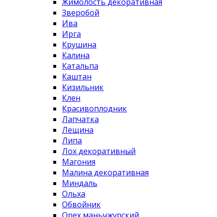
Жимолость декоративная
Зверобой
Ива
Ирга
Крушина
Калина
Катальпа
Каштан
Кизильник
Клен
Красивоплодник
Лапчатка
Лещина
Липа
Лох декоративный
Магония
Малина декоративная
Миндаль
Ольха
Обвойник
Орех маньчжурский