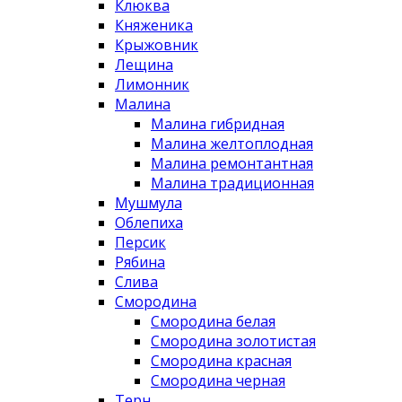
Клюква
Княженика
Крыжовник
Лещина
Лимонник
Малина
Малина гибридная
Малина желтоплодная
Малина ремонтантная
Малина традиционная
Мушмула
Облепиха
Персик
Рябина
Слива
Смородина
Смородина белая
Смородина золотистая
Смородина красная
Смородина черная
Терн