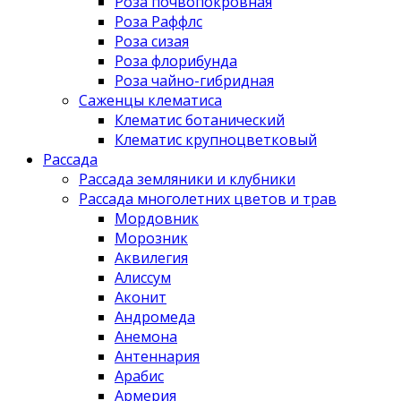
Роза почвопокровная
Роза Раффлс
Роза сизая
Роза флорибунда
Роза чайно-гибридная
Саженцы клематиса
Клематис ботанический
Клематис крупноцветковый
Рассада
Рассада земляники и клубники
Рассада многолетних цветов и трав
Мордовник
Морозник
Аквилегия
Алиссум
Аконит
Андромеда
Анемона
Антеннария
Арабис
Армерия