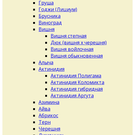
Груша
Годжи (Лициум)
Брусника
Виноград
Вишня
Вишня степная
Дюк (вишня х черешня)
Вишня войлочная
Вишня обыкновенная
Алыча
Актинидия
Актинидия Полигама
Актинидия Коломикта
Актинидия гибридная
Актинидия Аргута
Азимина
Айва
Абрикос
Терн
Черешня