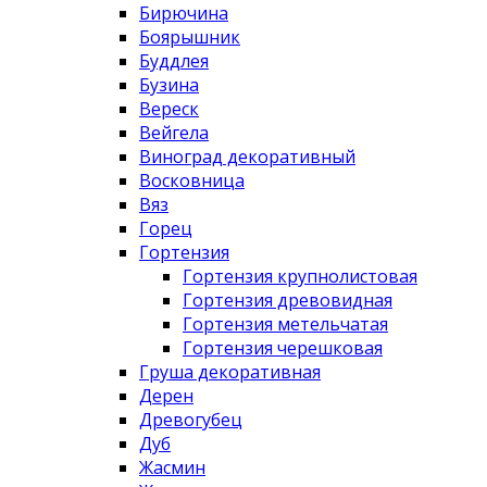
Бирючина
Боярышник
Буддлея
Бузина
Вереск
Вейгела
Виноград декоративный
Восковница
Вяз
Горец
Гортензия
Гортензия крупнолистовая
Гортензия древовидная
Гортензия метельчатая
Гортензия черешковая
Груша декоративная
Дерен
Древогубец
Дуб
Жасмин