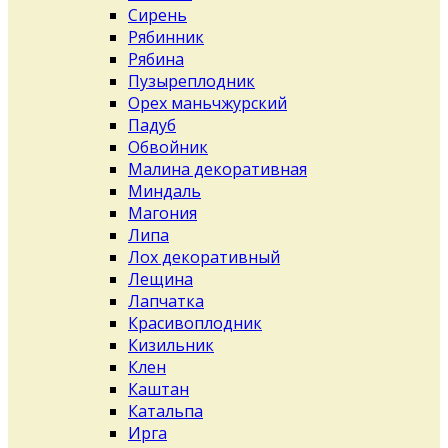
Сирень
Рябинник
Рябина
Пузыреплодник
Орех маньчжурский
Падуб
Обвойник
Малина декоративная
Миндаль
Магония
Липа
Лох декоративный
Лещина
Лапчатка
Красивоплодник
Кизильник
Клен
Каштан
Катальпа
Ирга