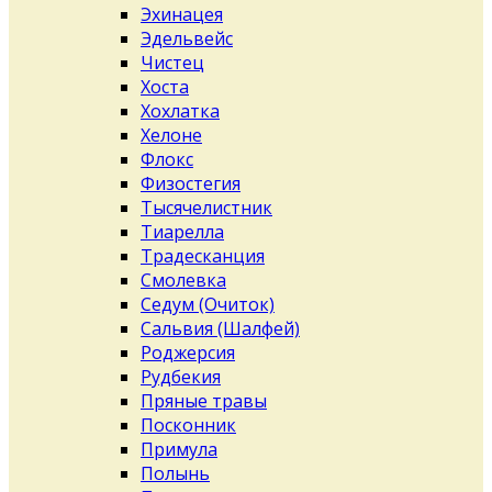
Эхинацея
Эдельвейс
Чистец
Хоста
Хохлатка
Хелоне
Флокс
Физостегия
Тысячелистник
Тиарелла
Традесканция
Смолевка
Седум (Очиток)
Сальвия (Шалфей)
Роджерсия
Рудбекия
Пряные травы
Посконник
Примула
Полынь