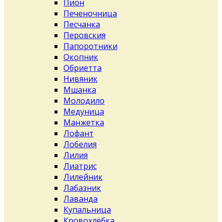
Пион
Печеночница
Песчанка
Перовския
Папоротники
Окопник
Обриетта
Нивяник
Мшанка
Молодило
Медуница
Манжетка
Лофант
Лобелия
Лилия
Лиатрис
Лилейник
Лабазник
Лаванда
Купальница
Кровохлёбка