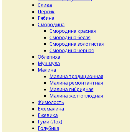
Слива
Персик
Рябина
Смородина
Смородина красная
Смородина белая
Смородина золотистая
Смородина черная
Облепиха
Мушмула
Малина
Малина традиционная
Малина ремонтантная
Малина гибридная
Малина желтоплодная
Жимолость
Ежемалина
Ежевика
Гуми (Лох)
Голубика