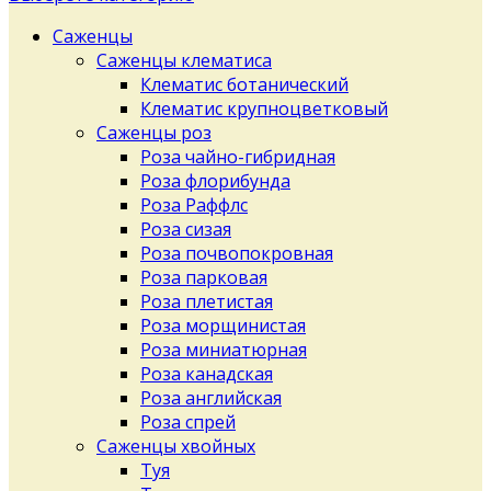
Саженцы
Саженцы клематиса
Клематис ботанический
Клематис крупноцветковый
Саженцы роз
Роза чайно-гибридная
Роза флорибунда
Роза Раффлс
Роза сизая
Роза почвопокровная
Роза парковая
Роза плетистая
Роза морщинистая
Роза миниатюрная
Роза канадская
Роза английская
Роза спрей
Саженцы хвойных
Туя