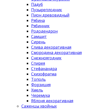
Падуб
Пузыреплодник
Пион древовидный
Рябина
Рябинник
Рододендрон
Самшит
Сирень
Слива декоративная
Смородина декоративная
Снежноягодник
Спирея
Стефанандра
Схизофрагма
Тополь
Форзиция
Хмель
Черемуха
Яблоня декоративная
Саженцы хвойных