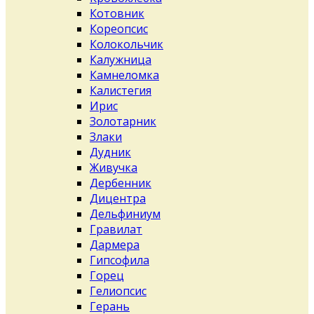
Котовник
Кореопсис
Колокольчик
Калужница
Камнеломка
Калистегия
Ирис
Золотарник
Злаки
Дудник
Живучка
Дербенник
Дицентра
Дельфиниум
Гравилат
Дармера
Гипсофила
Горец
Гелиопсис
Герань