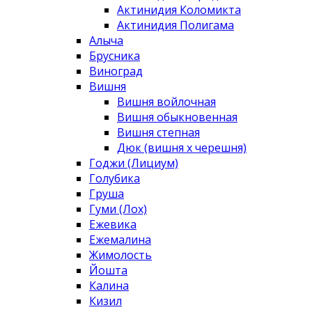
Актинидия Коломикта
Актинидия Полигама
Алыча
Брусника
Виноград
Вишня
Вишня войлочная
Вишня обыкновенная
Вишня степная
Дюк (вишня х черешня)
Годжи (Лициум)
Голубика
Груша
Гуми (Лох)
Ежевика
Ежемалина
Жимолость
Йошта
Калина
Кизил