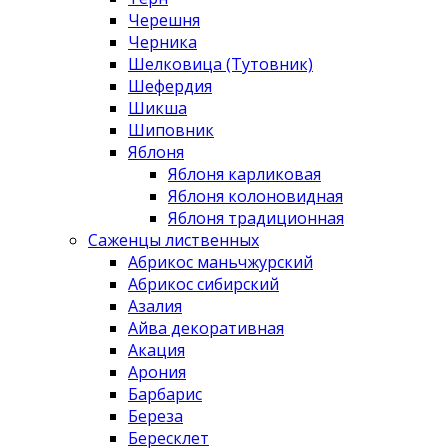
Черешня
Черника
Шелковица (Тутовник)
Шефердия
Шикша
Шиповник
Яблоня
Яблоня карликовая
Яблоня колоновидная
Яблоня традиционная
Саженцы лиственных
Абрикос маньчжурский
Абрикос сибирский
Азалия
Айва декоративная
Акация
Арония
Барбарис
Береза
Бересклет