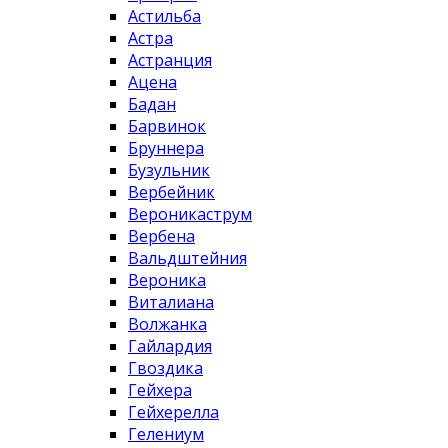
Астильба
Астра
Астранция
Ацена
Бадан
Барвинок
Бруннера
Бузульник
Вербейник
Вероникаструм
Вербена
Вальдштейния
Вероника
Виталиана
Волжанка
Гайлардия
Гвоздика
Гейхера
Гейхерелла
Гелениум