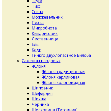
Тсуга
Тисс
Сосна
Можжевельник
Пихта
Микробиота
Кипарисовик
Лиственница
Ель
Кедр
Гинкго двухлопастное Билоба
Саженцы плодовых
Яблоня
Яблоня традиционная
Яблоня карликовая
Яблоня колоновидная
Шиповник
Шефердия
Шикша
Черника
Шелковица (Тутовник)