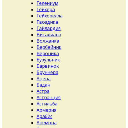
Гелениум
Гейхера
Гейхерелла
Гвоздика
Гайлардия
Виталиана
Волжанка
Вербейник
Вероника
Бузульник
Барвинок
Бруннера
Ацена
Бадан
Астра
Астранция
Астильба
Армерия
Арабис
Анемона