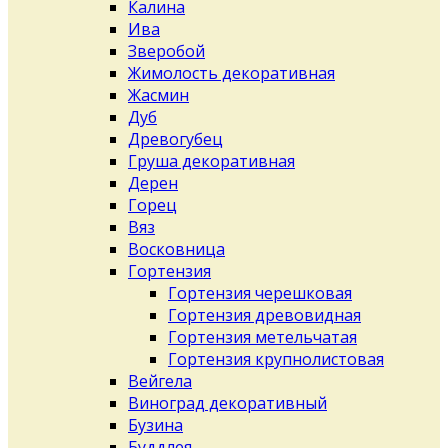
Калина
Ива
Зверобой
Жимолость декоративная
Жасмин
Дуб
Древогубец
Груша декоративная
Дерен
Горец
Вяз
Восковница
Гортензия
Гортензия черешковая
Гортензия древовидная
Гортензия метельчатая
Гортензия крупнолистовая
Вейгела
Виноград декоративный
Бузина
Буддлея