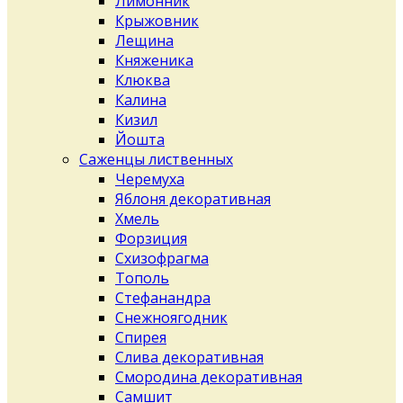
Лимонник
Крыжовник
Лещина
Княженика
Клюква
Калина
Кизил
Йошта
Саженцы лиственных
Черемуха
Яблоня декоративная
Хмель
Форзиция
Схизофрагма
Тополь
Стефанандра
Снежноягодник
Спирея
Слива декоративная
Смородина декоративная
Самшит