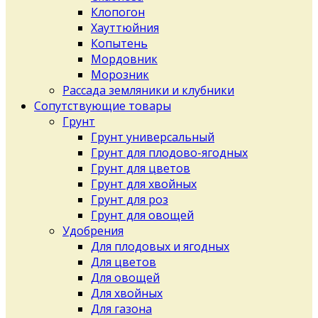
Клопогон
Хауттюйния
Копытень
Мордовник
Морозник
Рассада земляники и клубники
Сопутствующие товары
Грунт
Грунт универсальный
Грунт для плодово-ягодных
Грунт для цветов
Грунт для хвойных
Грунт для роз
Грунт для овощей
Удобрения
Для плодовых и ягодных
Для цветов
Для овощей
Для хвойных
Для газона