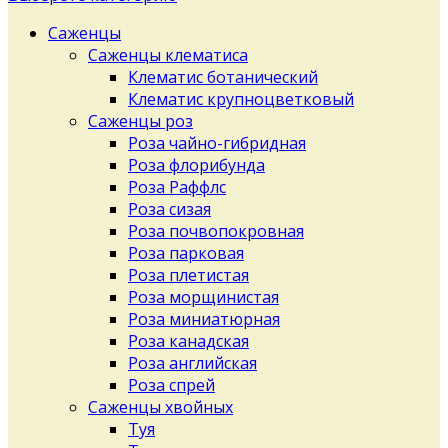
Саженцы
Саженцы клематиса
Клематис ботанический
Клематис крупноцветковый
Саженцы роз
Роза чайно-гибридная
Роза флорибунда
Роза Раффлс
Роза сизая
Роза почвопокровная
Роза парковая
Роза плетистая
Роза морщинистая
Роза миниатюрная
Роза канадская
Роза английская
Роза спрей
Саженцы хвойных
Туя