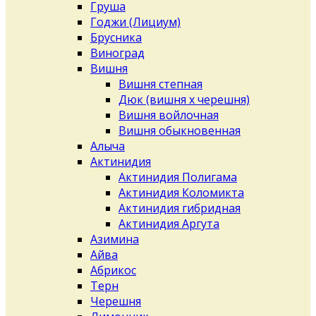
Груша
Годжи (Лициум)
Брусника
Виноград
Вишня
Вишня степная
Дюк (вишня х черешня)
Вишня войлочная
Вишня обыкновенная
Алыча
Актинидия
Актинидия Полигама
Актинидия Коломикта
Актинидия гибридная
Актинидия Аргута
Азимина
Айва
Абрикос
Терн
Черешня