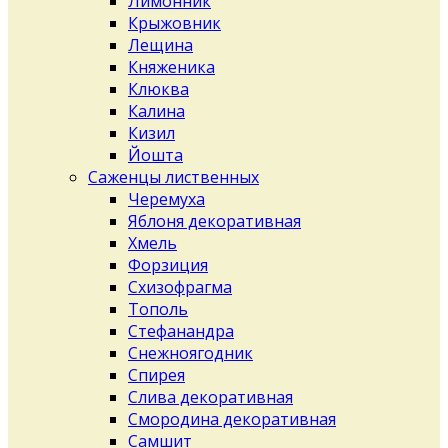
Лимонник
Крыжовник
Лещина
Княженика
Клюква
Калина
Кизил
Йошта
Саженцы лиственных
Черемуха
Яблоня декоративная
Хмель
Форзиция
Схизофрагма
Тополь
Стефанандра
Снежноягодник
Спирея
Слива декоративная
Смородина декоративная
Самшит