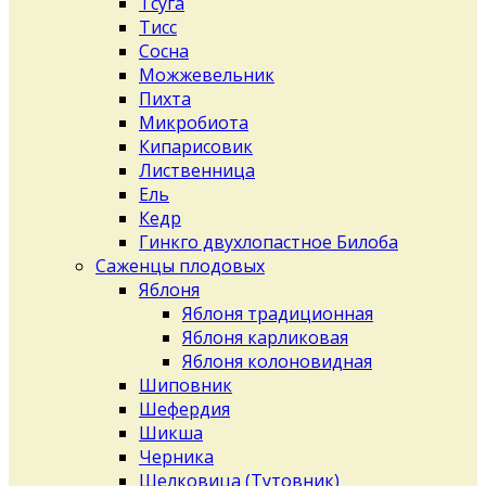
Тсуга
Тисс
Сосна
Можжевельник
Пихта
Микробиота
Кипарисовик
Лиственница
Ель
Кедр
Гинкго двухлопастное Билоба
Саженцы плодовых
Яблоня
Яблоня традиционная
Яблоня карликовая
Яблоня колоновидная
Шиповник
Шефердия
Шикша
Черника
Шелковица (Тутовник)