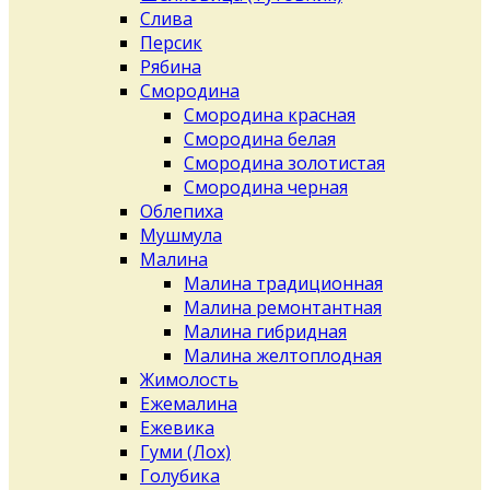
Слива
Персик
Рябина
Смородина
Смородина красная
Смородина белая
Смородина золотистая
Смородина черная
Облепиха
Мушмула
Малина
Малина традиционная
Малина ремонтантная
Малина гибридная
Малина желтоплодная
Жимолость
Ежемалина
Ежевика
Гуми (Лох)
Голубика