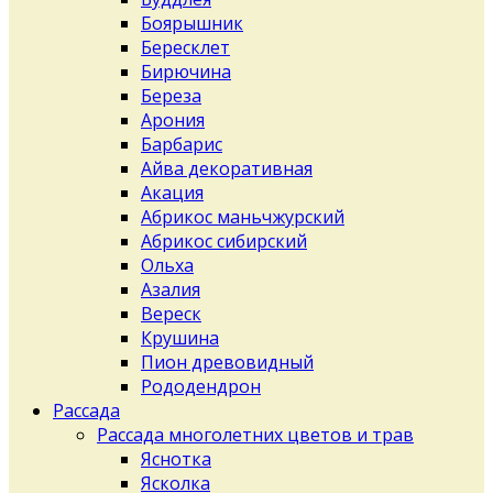
Боярышник
Бересклет
Бирючина
Береза
Арония
Барбарис
Айва декоративная
Акация
Абрикос маньчжурский
Абрикос сибирский
Ольха
Азалия
Вереск
Крушина
Пион древовидный
Рододендрон
Рассада
Рассада многолетних цветов и трав
Яснотка
Ясколка