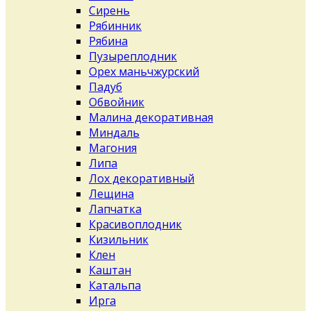
Сирень
Рябинник
Рябина
Пузыреплодник
Орех маньчжурский
Падуб
Обвойник
Малина декоративная
Миндаль
Магония
Липа
Лох декоративный
Лещина
Лапчатка
Красивоплодник
Кизильник
Клен
Каштан
Катальпа
Ирга