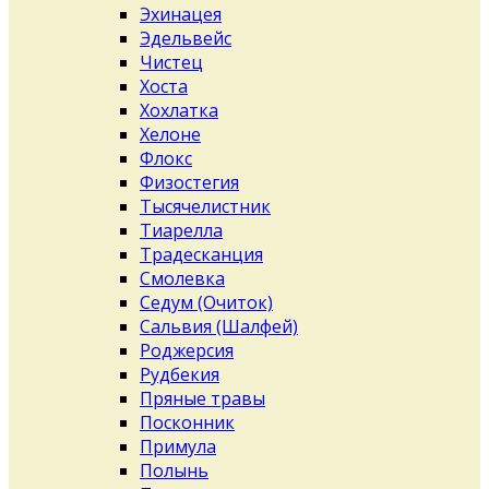
Эхинацея
Эдельвейс
Чистец
Хоста
Хохлатка
Хелоне
Флокс
Физостегия
Тысячелистник
Тиарелла
Традесканция
Смолевка
Седум (Очиток)
Сальвия (Шалфей)
Роджерсия
Рудбекия
Пряные травы
Посконник
Примула
Полынь