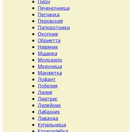
Пион
Печеночница
Песчанка
Перовския
Папоротники
Окопник
Обриетта
Нивяник
Мшанка
Молодило
Медуница
Манжетка
Лофант
Лобелия
Лилия
Лиатрис
Лилейник
Лабазник
Лаванда
Купальница
Кровохлёбка