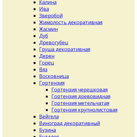
Калина
Ива
Зверобой
Жимолость декоративная
Жасмин
Дуб
Древогубец
Груша декоративная
Дерен
Горец
Вяз
Восковница
Гортензия
Гортензия черешковая
Гортензия древовидная
Гортензия метельчатая
Гортензия крупнолистовая
Вейгела
Виноград декоративный
Бузина
Буддлея