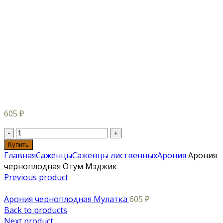
605
₽
Купить
Главная
Саженцы
Саженцы лиственных
Арония
Арония
черноплодная Отум Мэджик
Previous product
Арония черноплодная Мулатка
605
₽
Back to products
Next product