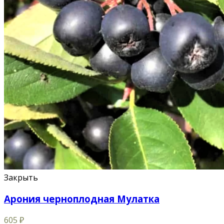
Закрыть
Арония черноплодная Мулатка
605
₽