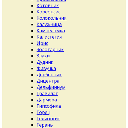
Котовник
Кореопсис
Колокольчик
Калужница
Камнеломка
Калистегия
Ирис
Золотарник
Злаки
Дудник
Живучка
Дербенник
Дицентра
Дельфиниум
Гравилат
Дармера
Гипсофила
Горец
Гелиопсис
Герань