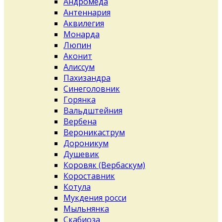
Андромеда
Антеннария
Аквилегия
Монарда
Люпин
Аконит
Алиссум
Пахизандра
Синеголовник
Горянка
Вальдштейния
Вербена
Вероникаструм
Дороникум
Душевик
Коровяк (Вербаскум)
Короставник
Котула
Мукдения росси
Мыльнянка
Скабиоза