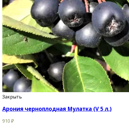
Закрыть
Арония черноплодная Мулатка (V 5 л.)
910
₽