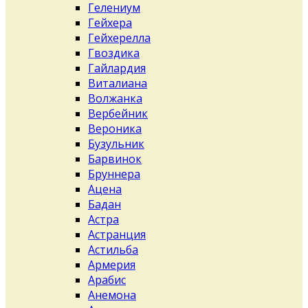
Гелениум
Гейхера
Гейхерелла
Гвоздика
Гайлардия
Виталиана
Волжанка
Вербейник
Вероника
Бузульник
Барвинок
Бруннера
Ацена
Бадан
Астра
Астранция
Астильба
Армерия
Арабис
Анемона