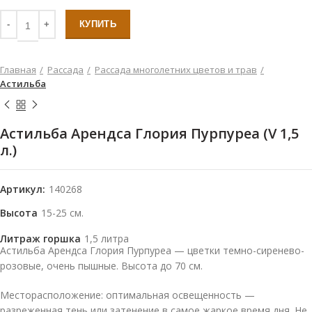
КУПИТЬ
Главная
Рассада
Рассада многолетних цветов и трав
Астильба
Астильба Арендса Глория Пурпуреа (V 1,5
л.)
Артикул:
140268
Высота
15-25 см.
Литраж горшка
1,5 литра
Астильба Арендса Глория Пурпуреа — цветки темно-сиренево-
розовые, очень пышные. Высота до 70 см.
Месторасположение: оптимальная освещенность —
разреженная тень или затенение в самое жаркое время дня. Не