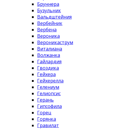
Бруннера
Бузульник
Вальдштейния
Вербейник
Вербена
Вероника
Вероникаструм
Виталиана
Волжанка
Гайлардия
Гвоздика
Гейхера
Гейхерелла
Гелениум
Гелиопсис
Герань
Гипсофила
Горец
Горянка
Гравилат