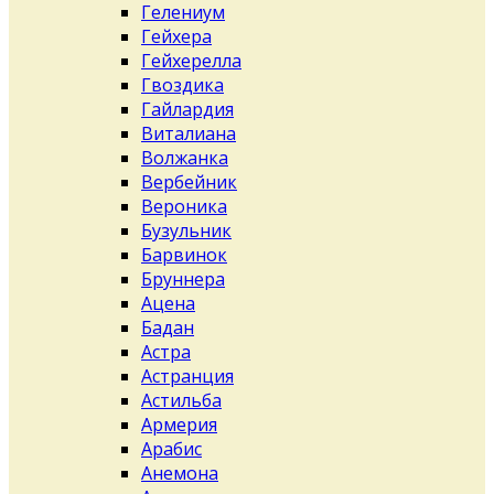
Гелениум
Гейхера
Гейхерелла
Гвоздика
Гайлардия
Виталиана
Волжанка
Вербейник
Вероника
Бузульник
Барвинок
Бруннера
Ацена
Бадан
Астра
Астранция
Астильба
Армерия
Арабис
Анемона