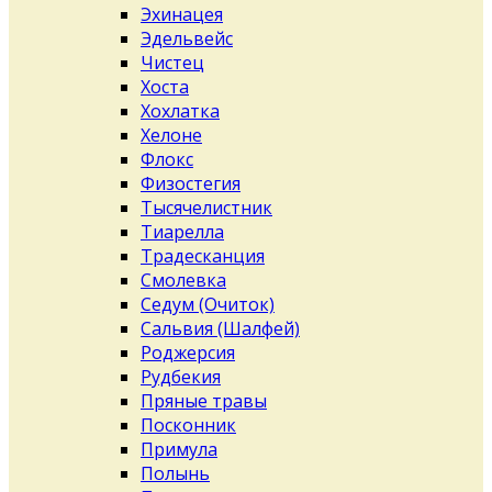
Эхинацея
Эдельвейс
Чистец
Хоста
Хохлатка
Хелоне
Флокс
Физостегия
Тысячелистник
Тиарелла
Традесканция
Смолевка
Седум (Очиток)
Сальвия (Шалфей)
Роджерсия
Рудбекия
Пряные травы
Посконник
Примула
Полынь