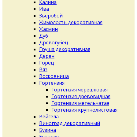
Калина
Ива
Зверобой
Жимолость декоративная
Жасмин
Дуб
Древогубец
Груша декоративная
Дерен
Горец
Вяз
Восковница
Гортензия
Гортензия черешковая
Гортензия древовидная
Гортензия метельчатая
Гортензия крупнолистовая
Вейгела
Виноград декоративный
Бузина
Буддлея