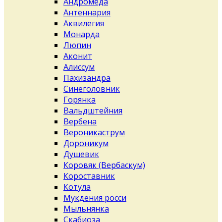
Андромеда
Антеннария
Аквилегия
Монарда
Люпин
Аконит
Алиссум
Пахизандра
Синеголовник
Горянка
Вальдштейния
Вербена
Вероникаструм
Дороникум
Душевик
Коровяк (Вербаскум)
Короставник
Котула
Мукдения росси
Мыльнянка
Скабиоза