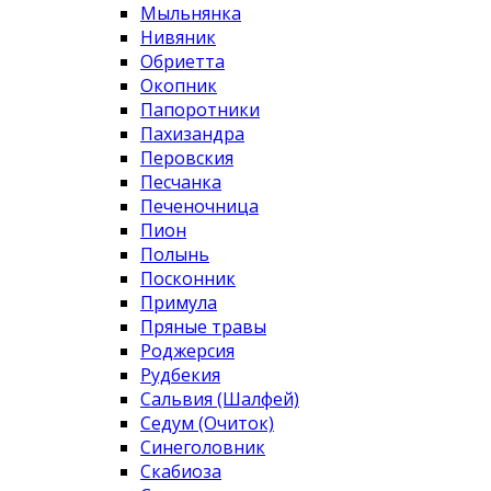
Мыльнянка
Нивяник
Обриетта
Окопник
Папоротники
Пахизандра
Перовския
Песчанка
Печеночница
Пион
Полынь
Посконник
Примула
Пряные травы
Роджерсия
Рудбекия
Сальвия (Шалфей)
Седум (Очиток)
Синеголовник
Скабиоза