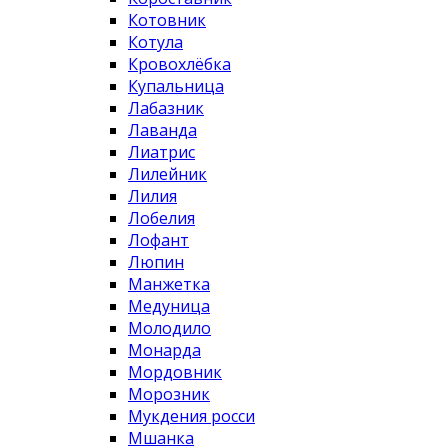
Котовник
Котула
Кровохлёбка
Купальница
Лабазник
Лаванда
Лиатрис
Лилейник
Лилия
Лобелия
Лофант
Люпин
Манжетка
Медуница
Молодило
Монарда
Мордовник
Морозник
Мукдения росси
Мшанка