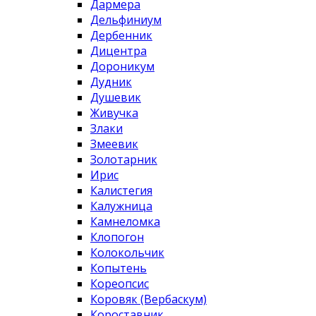
Дармера
Дельфиниум
Дербенник
Дицентра
Дороникум
Дудник
Душевик
Живучка
Злаки
Змеевик
Золотарник
Ирис
Калистегия
Калужница
Камнеломка
Клопогон
Колокольчик
Копытень
Кореопсис
Коровяк (Вербаскум)
Короставник