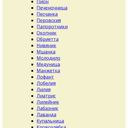
Пион
Печеночница
Песчанка
Перовския
Папоротники
Окопник
Обриетта
Нивяник
Мшанка
Молодило
Медуница
Манжетка
Лофант
Лобелия
Лилия
Лиатрис
Лилейник
Лабазник
Лаванда
Купальница
Кровохлёбка