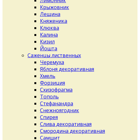
Лимонник
Крыжовник
Лещина
Княженика
Клюква
Калина
Кизил
Йошта
Саженцы лиственных
Черемуха
Яблоня декоративная
Хмель
Форзиция
Схизофрагма
Тополь
Стефанандра
Снежноягодник
Спирея
Слива декоративная
Смородина декоративная
Самшит