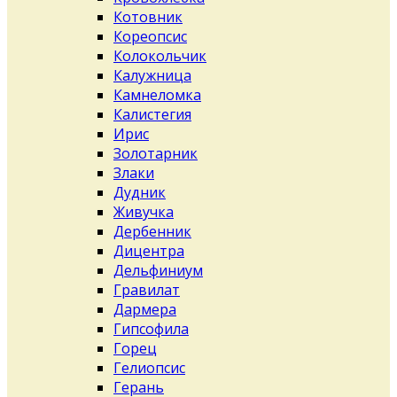
Котовник
Кореопсис
Колокольчик
Калужница
Камнеломка
Калистегия
Ирис
Золотарник
Злаки
Дудник
Живучка
Дербенник
Дицентра
Дельфиниум
Гравилат
Дармера
Гипсофила
Горец
Гелиопсис
Герань