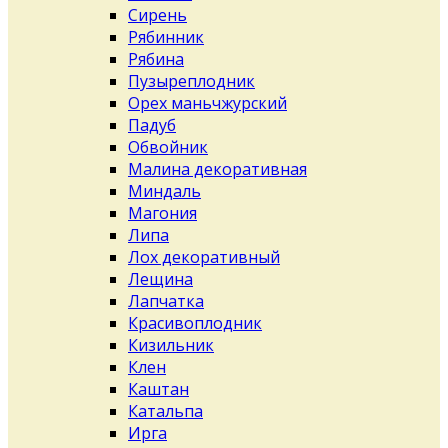
Сирень
Рябинник
Рябина
Пузыреплодник
Орех маньчжурский
Падуб
Обвойник
Малина декоративная
Миндаль
Магония
Липа
Лох декоративный
Лещина
Лапчатка
Красивоплодник
Кизильник
Клен
Каштан
Катальпа
Ирга