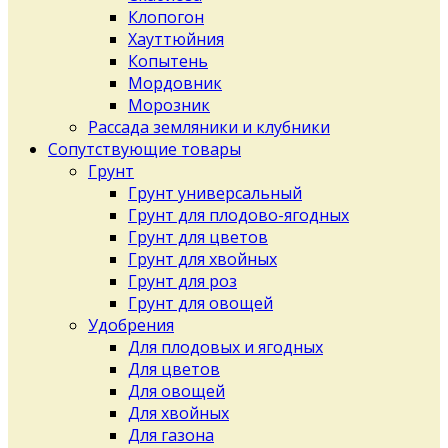
Клопогон
Хауттюйния
Копытень
Мордовник
Морозник
Рассада земляники и клубники
Сопутствующие товары
Грунт
Грунт универсальный
Грунт для плодово-ягодных
Грунт для цветов
Грунт для хвойных
Грунт для роз
Грунт для овощей
Удобрения
Для плодовых и ягодных
Для цветов
Для овощей
Для хвойных
Для газона