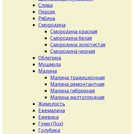
Слива
Персик
Рябина
Смородина
Смородина красная
Смородина белая
Смородина золотистая
Смородина черная
Облепиха
Мушмула
Малина
Малина традиционная
Малина ремонтантная
Малина гибридная
Малина желтоплодная
Жимолость
Ежемалина
Ежевика
Гуми (Лох)
Голубика