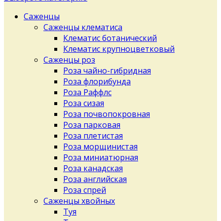
Саженцы
Саженцы клематиса
Клематис ботанический
Клематис крупноцветковый
Саженцы роз
Роза чайно-гибридная
Роза флорибунда
Роза Раффлс
Роза сизая
Роза почвопокровная
Роза парковая
Роза плетистая
Роза морщинистая
Роза миниатюрная
Роза канадская
Роза английская
Роза спрей
Саженцы хвойных
Туя