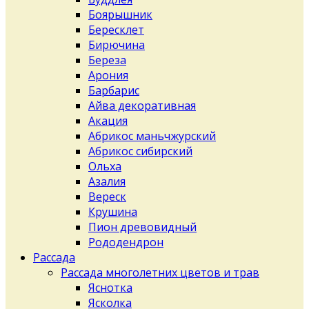
Боярышник
Бересклет
Бирючина
Береза
Арония
Барбарис
Айва декоративная
Акация
Абрикос маньчжурский
Абрикос сибирский
Ольха
Азалия
Вереск
Крушина
Пион древовидный
Рододендрон
Рассада
Рассада многолетних цветов и трав
Яснотка
Ясколка