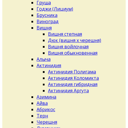
Груша
Годжи (Лициум)
Брусника
Виноград
Вишня
Вишня степная
Дюк (вишня х черешня)
Вишня войлочная
Вишня обыкновенная
Алыча
Актинидия
Актинидия Полигама
Актинидия Коломикта
Актинидия гибридная
Актинидия Аргута
Азимина
Айва
Абрикос
Терн
Черешня