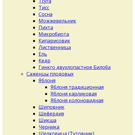
Тсуга
Тисс
Сосна
Можжевельник
Пихта
Микробиота
Кипарисовик
Лиственница
Ель
Кедр
Гинкго двухлопастное Билоба
Саженцы плодовых
Яблоня
Яблоня традиционная
Яблоня карликовая
Яблоня колоновидная
Шиповник
Шефердия
Шикша
Черника
Шелковица (Тутовник)