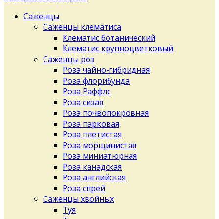
Саженцы
Саженцы клематиса
Клематис ботанический
Клематис крупноцветковый
Саженцы роз
Роза чайно-гибридная
Роза флорибунда
Роза Раффлс
Роза сизая
Роза почвопокровная
Роза парковая
Роза плетистая
Роза морщинистая
Роза миниатюрная
Роза канадская
Роза английская
Роза спрей
Саженцы хвойных
Туя