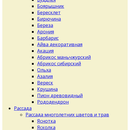
Боярышник
Бересклет
Бирючина
Береза
Арония
Барбарис
Айва декоративная
Акация
Абрикос маньчжурский
Абрикос сибирский
Ольха
Азалия
Вереск
Крушина
Пион древовидный
Рододендрон
Рассада
Рассада многолетних цветов и трав
Яснотка
Ясколка