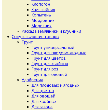
Клопогон
Хауттюйния
Копытень
Мордовник
Морозник
Рассада земляники и клубники
Сопутствующие товары
Грунт
Грунт универсальный
Грунт для плодово-ягодных
Грунт для цветов
Грунт для хвойных
Грунт для роз
Грунт для овощей
Удобрения
Для плодовых и ягодных
Для цветов
Для овощей
Для хвойных
Для газона