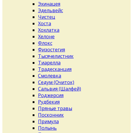
Эхинацея
Эдельвейс
Чистец
Хоста
Хохлатка
Хелоне
Флокс
Физостегия
Тысячелистник
Тиарелла
Традесканция
Смолевка
Седум (Очиток)
Сальвия (Шалфей)
Роджерсия
Рудбекия
Пряные травы
Посконник
Примула
Полынь