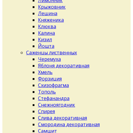
Лимонник
Крыжовник
Лещина
Княженика
Клюква
Калина
Кизил
Йошта
Саженцы лиственных
Черемуха
Яблоня декоративная
Хмель
Форзиция
Схизофрагма
Тополь
Стефанандра
Снежноягодник
Спирея
Слива декоративная
Смородина декоративная
Самшит