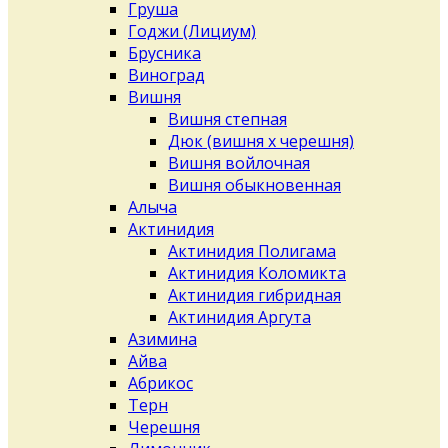
Груша
Годжи (Лициум)
Брусника
Виноград
Вишня
Вишня степная
Дюк (вишня х черешня)
Вишня войлочная
Вишня обыкновенная
Алыча
Актинидия
Актинидия Полигама
Актинидия Коломикта
Актинидия гибридная
Актинидия Аргута
Азимина
Айва
Абрикос
Терн
Черешня