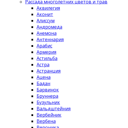
Рассада многолетних цветов и трав
Аквилегия
Аконит
Алиссум
Андромеда
Анемона
Антеннария
Арабис
Армерия
Астильба
Астра
Астранция
Ацена
Бадан
Барвинок
Бруннера
Бузульник
Вальдштейния
Вербейник
Вербена
Вероника