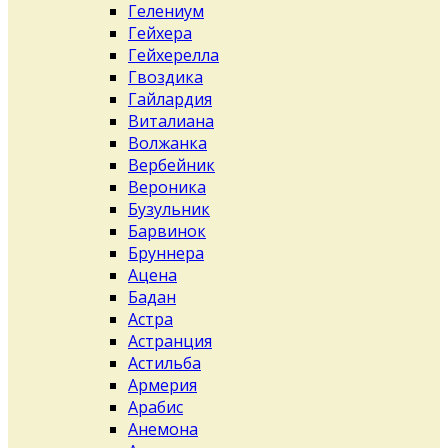
Гелениум
Гейхера
Гейхерелла
Гвоздика
Гайлардия
Виталиана
Волжанка
Вербейник
Вероника
Бузульник
Барвинок
Бруннера
Ацена
Бадан
Астра
Астранция
Астильба
Армерия
Арабис
Анемона