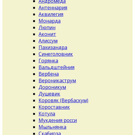
Андромеда
Антеннария
Аквилегия
Монарда
Люпин
Аконит
Алиссум
Пахизандра
Синеголовник
Горянка
Вальдштейния
Вербена
Вероникаструм
Дороникум
Душевик
Коровяк (Вербаскум)
Короставник
Котула
Мукдения росси
Мыльнянка
Скабиоза