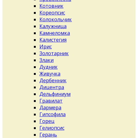
Котовник
Кореопсис
Колокольчик
Калужница
Камнеломка
Калистегия
Ирис
Золотарник
Злаки
Дудник
Живучка
Дербенник
Дицентра
Дельфиниум
Гравилат
Дармера
Гипсофила
Горец
Гелиопсис
Герань