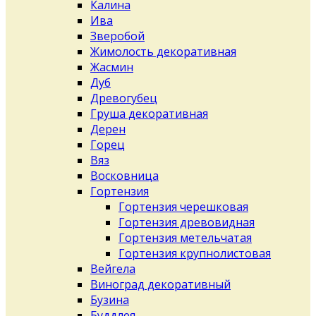
Калина
Ива
Зверобой
Жимолость декоративная
Жасмин
Дуб
Древогубец
Груша декоративная
Дерен
Горец
Вяз
Восковница
Гортензия
Гортензия черешковая
Гортензия древовидная
Гортензия метельчатая
Гортензия крупнолистовая
Вейгела
Виноград декоративный
Бузина
Буддлея