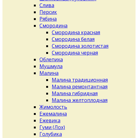
Слива
Персик
Рябина
Смородина
Смородина красная
Смородина белая
Смородина золотистая
Смородина черная
Облепиха
Мушмула
Малина
Малина традиционная
Малина ремонтантная
Малина гибридная
Малина желтоплодная
Жимолость
Ежемалина
Ежевика
Гуми (Лох)
Голубика