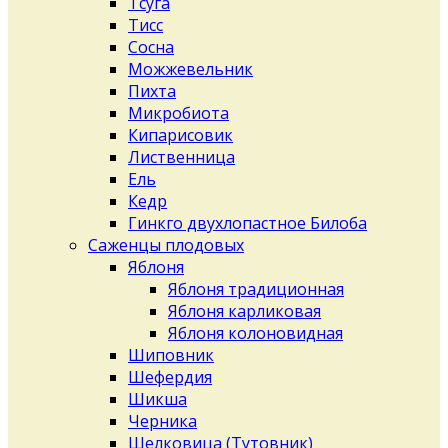
Тсуга
Тисс
Сосна
Можжевельник
Пихта
Микробиота
Кипарисовик
Лиственница
Ель
Кедр
Гинкго двухлопастное Билоба
Саженцы плодовых
Яблоня
Яблоня традиционная
Яблоня карликовая
Яблоня колоновидная
Шиповник
Шефердия
Шикша
Черника
Шелковица (Тутовник)