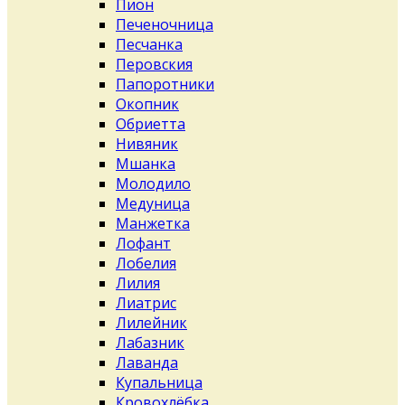
Пион
Печеночница
Песчанка
Перовския
Папоротники
Окопник
Обриетта
Нивяник
Мшанка
Молодило
Медуница
Манжетка
Лофант
Лобелия
Лилия
Лиатрис
Лилейник
Лабазник
Лаванда
Купальница
Кровохлёбка