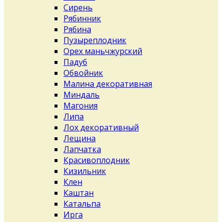
Сирень
Рябинник
Рябина
Пузыреплодник
Орех маньчжурский
Падуб
Обвойник
Малина декоративная
Миндаль
Магония
Липа
Лох декоративный
Лещина
Лапчатка
Красивоплодник
Кизильник
Клен
Каштан
Катальпа
Ирга