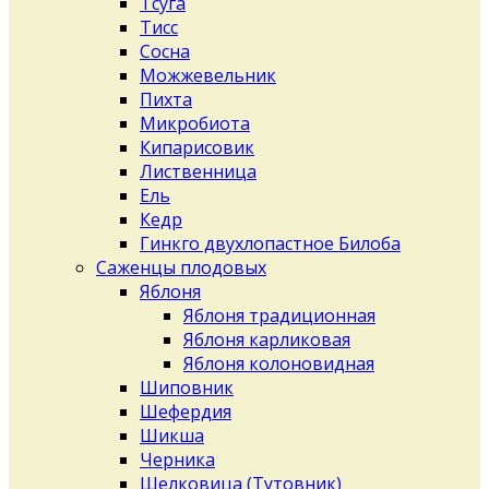
Тсуга
Тисс
Сосна
Можжевельник
Пихта
Микробиота
Кипарисовик
Лиственница
Ель
Кедр
Гинкго двухлопастное Билоба
Саженцы плодовых
Яблоня
Яблоня традиционная
Яблоня карликовая
Яблоня колоновидная
Шиповник
Шефердия
Шикша
Черника
Шелковица (Тутовник)