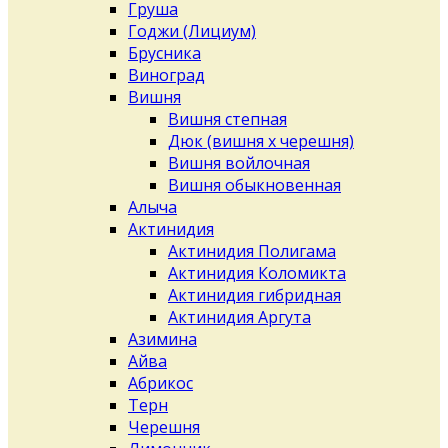
Груша
Годжи (Лициум)
Брусника
Виноград
Вишня
Вишня степная
Дюк (вишня х черешня)
Вишня войлочная
Вишня обыкновенная
Алыча
Актинидия
Актинидия Полигама
Актинидия Коломикта
Актинидия гибридная
Актинидия Аргута
Азимина
Айва
Абрикос
Терн
Черешня