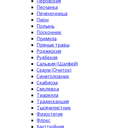
Перовския
Песчанка
Печеночница
Пион
Полынь
Посконник
Примула
Пряные травы
Роджерсия
Рудбекия
Сальвия (Шалфей)
Седум (Очиток)
Синеголовник
Скабиоза
Смолевка
Тиарелла
Традесканция
Тысячелистник
Физостегия
Флокс
Хауттюйния