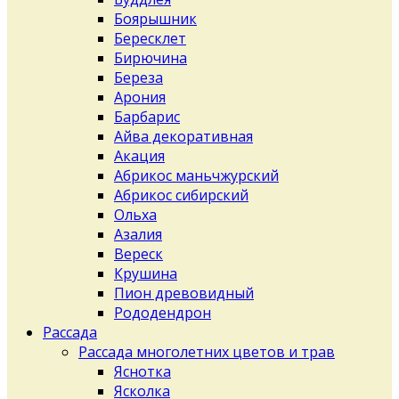
Боярышник
Бересклет
Бирючина
Береза
Арония
Барбарис
Айва декоративная
Акация
Абрикос маньчжурский
Абрикос сибирский
Ольха
Азалия
Вереск
Крушина
Пион древовидный
Рододендрон
Рассада
Рассада многолетних цветов и трав
Яснотка
Ясколка