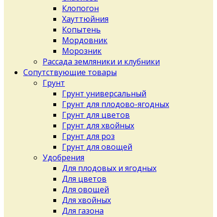
Клопогон
Хауттюйния
Копытень
Мордовник
Морозник
Рассада земляники и клубники
Сопутствующие товары
Грунт
Грунт универсальный
Грунт для плодово-ягодных
Грунт для цветов
Грунт для хвойных
Грунт для роз
Грунт для овощей
Удобрения
Для плодовых и ягодных
Для цветов
Для овощей
Для хвойных
Для газона