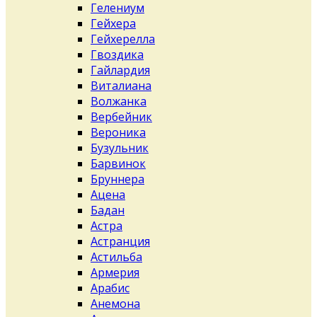
Гелениум
Гейхера
Гейхерелла
Гвоздика
Гайлардия
Виталиана
Волжанка
Вербейник
Вероника
Бузульник
Барвинок
Бруннера
Ацена
Бадан
Астра
Астранция
Астильба
Армерия
Арабис
Анемона