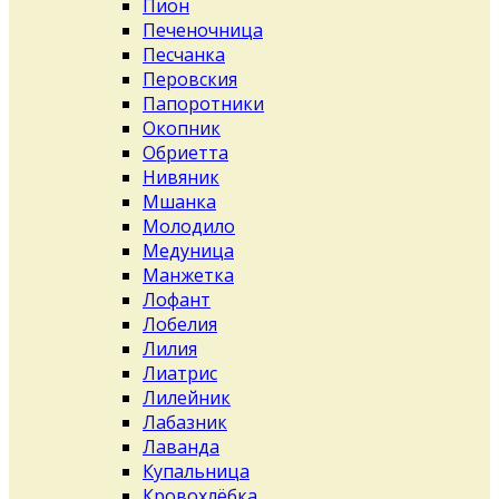
Пион
Печеночница
Песчанка
Перовския
Папоротники
Окопник
Обриетта
Нивяник
Мшанка
Молодило
Медуница
Манжетка
Лофант
Лобелия
Лилия
Лиатрис
Лилейник
Лабазник
Лаванда
Купальница
Кровохлёбка