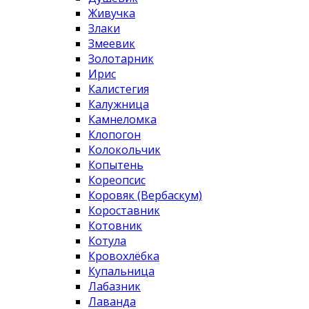
Живучка
Злаки
Змеевик
Золотарник
Ирис
Калистегия
Калужница
Камнеломка
Клопогон
Колокольчик
Копытень
Кореопсис
Коровяк (Вербаскум)
Короставник
Котовник
Котула
Кровохлёбка
Купальница
Лабазник
Лаванда