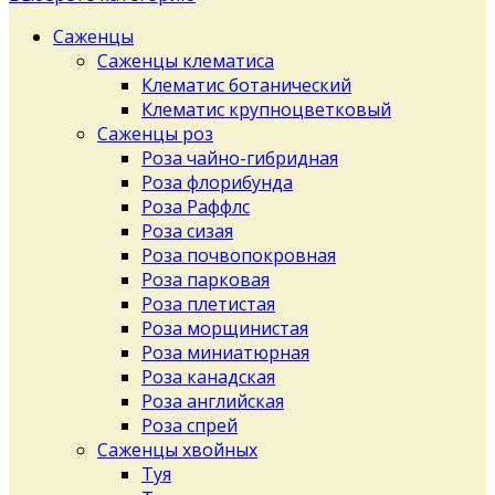
Саженцы
Саженцы клематиса
Клематис ботанический
Клематис крупноцветковый
Саженцы роз
Роза чайно-гибридная
Роза флорибунда
Роза Раффлс
Роза сизая
Роза почвопокровная
Роза парковая
Роза плетистая
Роза морщинистая
Роза миниатюрная
Роза канадская
Роза английская
Роза спрей
Саженцы хвойных
Туя