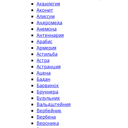
Аквилегия
Аконит
Алиссум
Андромеда
Анемона
Антеннария
Арабис
Армерия
Астильба
Астра
Астранция
Ацена
Бадан
Барвинок
Бруннера
Бузульник
Вальдштейния
Вербейник
Вербена
Вероника