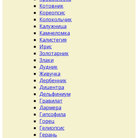
Котовник
Кореопсис
Колокольчик
Калужница
Камнеломка
Калистегия
Ирис
Золотарник
Злаки
Дудник
Живучка
Дербенник
Дицентра
Дельфиниум
Гравилат
Дармера
Гипсофила
Горец
Гелиопсис
Герань