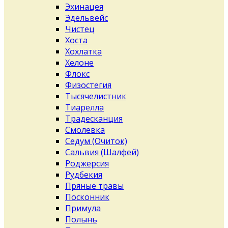
Эхинацея
Эдельвейс
Чистец
Хоста
Хохлатка
Хелоне
Флокс
Физостегия
Тысячелистник
Тиарелла
Традесканция
Смолевка
Седум (Очиток)
Сальвия (Шалфей)
Роджерсия
Рудбекия
Пряные травы
Посконник
Примула
Полынь