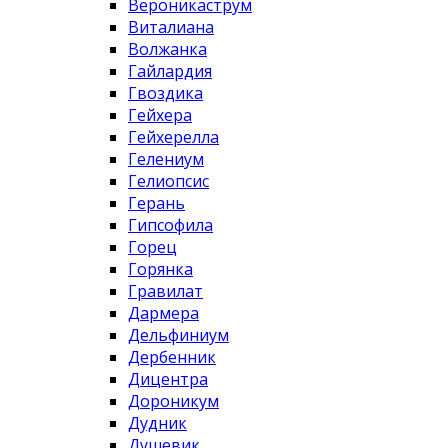
Вероникаструм
Виталиана
Волжанка
Гайлардия
Гвоздика
Гейхера
Гейхерелла
Гелениум
Гелиопсис
Герань
Гипсофила
Горец
Горянка
Гравилат
Дармера
Дельфиниум
Дербенник
Дицентра
Дороникум
Дудник
Душевик