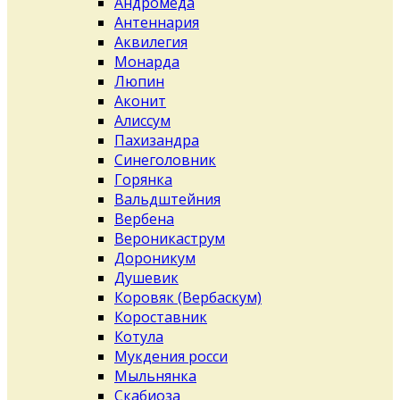
Андромеда
Антеннария
Аквилегия
Монарда
Люпин
Аконит
Алиссум
Пахизандра
Синеголовник
Горянка
Вальдштейния
Вербена
Вероникаструм
Дороникум
Душевик
Коровяк (Вербаскум)
Короставник
Котула
Мукдения росси
Мыльнянка
Скабиоза