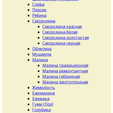
Слива
Персик
Рябина
Смородина
Смородина красная
Смородина белая
Смородина золотистая
Смородина черная
Облепиха
Мушмула
Малина
Малина традиционная
Малина ремонтантная
Малина гибридная
Малина желтоплодная
Жимолость
Ежемалина
Ежевика
Гуми (Лох)
Голубика