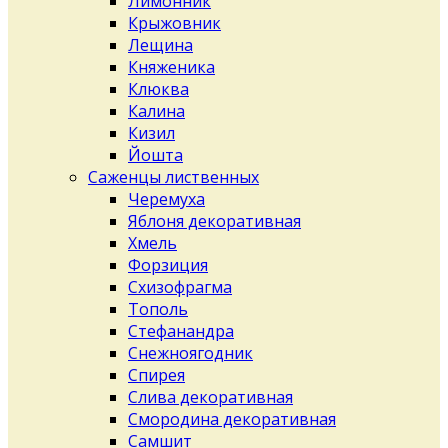
Лимонник
Крыжовник
Лещина
Княженика
Клюква
Калина
Кизил
Йошта
Саженцы лиственных
Черемуха
Яблоня декоративная
Хмель
Форзиция
Схизофрагма
Тополь
Стефанандра
Снежноягодник
Спирея
Слива декоративная
Смородина декоративная
Самшит