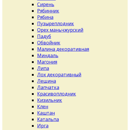
Сирень
Рябинник
Рябина
Пузыреплодник
Орех маньчжурский
Падуб
Обвойник
Малина декоративная
Миндаль
Магония
Липа
Лох декоративный
Лещина
Лапчатка
Красивоплодник
Кизильник
Клен
Каштан
Катальпа
Ирга