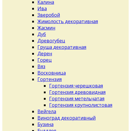
Калина
Ива
Зверобой
Жимолость декоративная
Жасмин
Дуб
Древогубец
Груша декоративная
Дерен
Горец
Вяз
Восковница
Гортензия
Гортензия черешковая
Гортензия древовидная
Гортензия метельчатая
Гортензия крупнолистовая
Вейгела
Виноград декоративный
Бузина
Буддлея