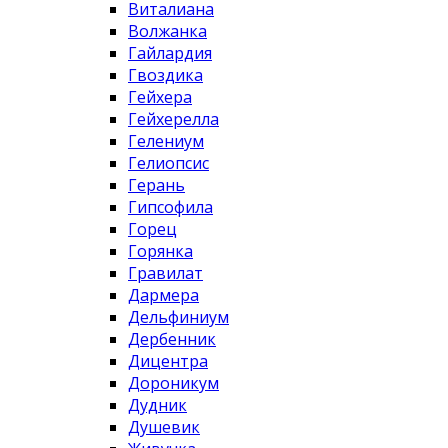
Виталиана
Волжанка
Гайлардия
Гвоздика
Гейхера
Гейхерелла
Гелениум
Гелиопсис
Герань
Гипсофила
Горец
Горянка
Гравилат
Дармера
Дельфиниум
Дербенник
Дицентра
Дороникум
Дудник
Душевик