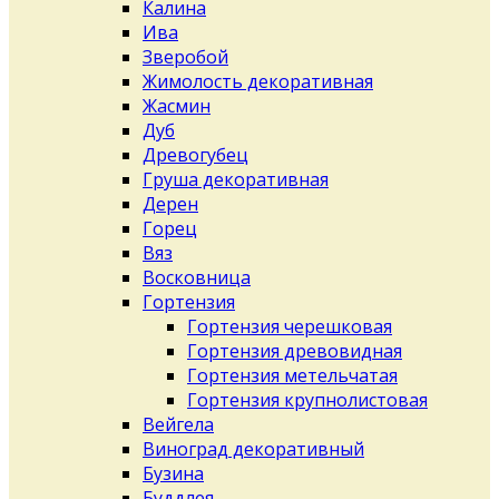
Калина
Ива
Зверобой
Жимолость декоративная
Жасмин
Дуб
Древогубец
Груша декоративная
Дерен
Горец
Вяз
Восковница
Гортензия
Гортензия черешковая
Гортензия древовидная
Гортензия метельчатая
Гортензия крупнолистовая
Вейгела
Виноград декоративный
Бузина
Буддлея