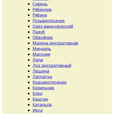
Сирень
Рябинник
Рябина
Пузыреплодник
Орех маньчжурский
Падуб
Обвойник
Малина декоративная
Миндаль
Магония
Липа
Лох декоративный
Лещина
Лапчатка
Красивоплодник
Кизильник
Клен
Каштан
Катальпа
Ирга