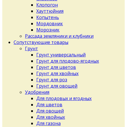
Клопогон
Хауттюйния
Копытень
Мордовник
Морозник
Рассада земляники и клубники
Сопутствующие товары
Грунт
Грунт универсальный
Грунт для плодово-ягодных
Грунт для цветов
Грунт для хвойных
Грунт для роз
Грунт для овощей
Удобрения
Для плодовых и ягодных
Для цветов
Для овощей
Для хвойных
Для газона