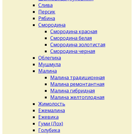
Слива
Персик
Рябина
Смородина
Смородина красная
Смородина белая
Смородина золотистая
Смородина черная
Облепиха
Мушмула
Малина
Малина традиционная
Малина ремонтантная
Малина гибридная
Малина желтоплодная
Жимолость
Ежемалина
Ежевика
Гуми (Лох)
Голубика