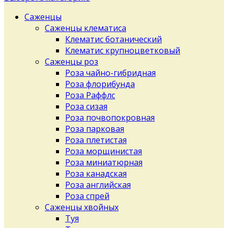
Саженцы
Саженцы клематиса
Клематис ботанический
Клематис крупноцветковый
Саженцы роз
Роза чайно-гибридная
Роза флорибунда
Роза Раффлс
Роза сизая
Роза почвопокровная
Роза парковая
Роза плетистая
Роза морщинистая
Роза миниатюрная
Роза канадская
Роза английская
Роза спрей
Саженцы хвойных
Туя