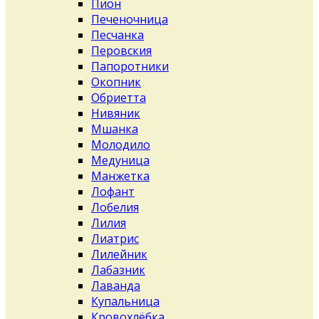
Пион
Печеночница
Песчанка
Перовския
Папоротники
Окопник
Обриетта
Нивяник
Мшанка
Молодило
Медуница
Манжетка
Лофант
Лобелия
Лилия
Лиатрис
Лилейник
Лабазник
Лаванда
Купальница
Кровохлёбка