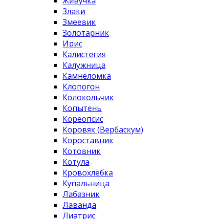
Живучка
Злаки
Змеевик
Золотарник
Ирис
Калистегия
Калужница
Камнеломка
Клопогон
Колокольчик
Копытень
Кореопсис
Коровяк (Вербаскум)
Короставник
Котовник
Котула
Кровохлёбка
Купальница
Лабазник
Лаванда
Лиатрис