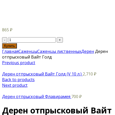
865
₽
Купить
Главная
Саженцы
Саженцы лиственных
Дерен
Дерен
отпрысковый Вайт Голд
Previous product
Дерен отпрысковый Вайт Голд (V 10 л.)
2,710
₽
Back to products
Next product
Дерен отпрысковый Флавирамея
700
₽
Дерен отпрысковый Вайт