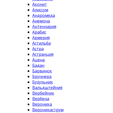
Аконит
Алиссум
Андромеда
Анемона
Антеннария
Арабис
Армерия
Астильба
Астра
Астранция
Ацена
Бадан
Барвинок
Бруннера
Бузульник
Вальдштейния
Вербейник
Вербена
Вероника
Вероникаструм