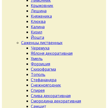
Лимонник
Крыжовник
Лещина
Княженика
Клюква
Калина
Кизил
Йошта
Саженцы лиственных
Черемуха
Яблоня декоративная
Хмель
Форзиция
Схизофрагма
Тополь
Стефанандра
Снежноягодник
Спирея
Слива декоративная
Смородина декоративная
Самшит