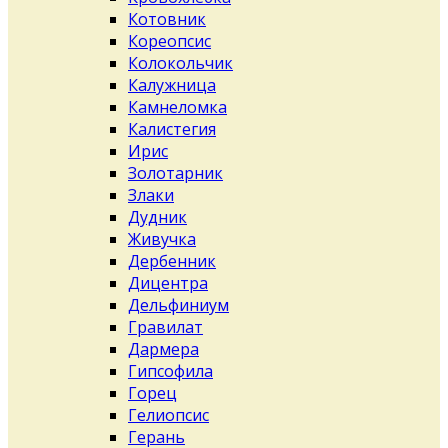
Котовник
Кореопсис
Колокольчик
Калужница
Камнеломка
Калистегия
Ирис
Золотарник
Злаки
Дудник
Живучка
Дербенник
Дицентра
Дельфиниум
Гравилат
Дармера
Гипсофила
Горец
Гелиопсис
Герань