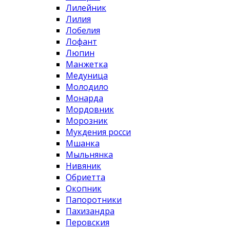
Лилейник
Лилия
Лобелия
Лофант
Люпин
Манжетка
Медуница
Молодило
Монарда
Мордовник
Морозник
Мукдения росси
Мшанка
Мыльнянка
Нивяник
Обриетта
Окопник
Папоротники
Пахизандра
Перовския