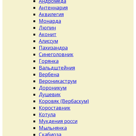
Андромеда
Антеннария
Аквилегия
Монарда
Люпин
Аконит
Алиссум
Пахизандра
Синеголовник
Горянка
Вальдштейния
Вербена
Вероникаструм
Дороникум
Душевик
Коровяк (Вербаскум)
Короставник
Котула
Мукдения росси
Мыльнянка
Скабиоза