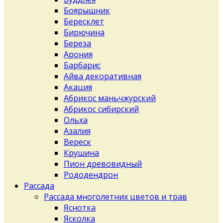
Боярышник
Бересклет
Бирючина
Береза
Арония
Барбарис
Айва декоративная
Акация
Абрикос маньчжурский
Абрикос сибирский
Ольха
Азалия
Вереск
Крушина
Пион древовидный
Рододендрон
Рассада
Рассада многолетних цветов и трав
Яснотка
Ясколка