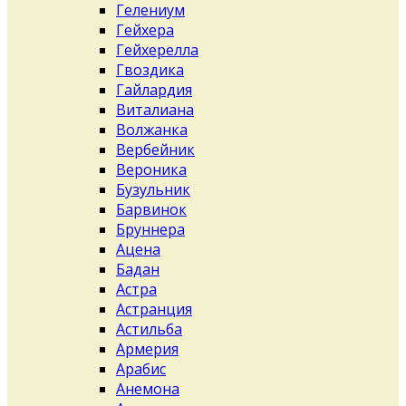
Гелениум
Гейхера
Гейхерелла
Гвоздика
Гайлардия
Виталиана
Волжанка
Вербейник
Вероника
Бузульник
Барвинок
Бруннера
Ацена
Бадан
Астра
Астранция
Астильба
Армерия
Арабис
Анемона