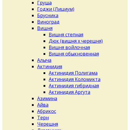
Груша
Годжи (Лициум)
Брусника
Виноград
Вишня
Вишня степная
Дюк (вишня х черешня)
Вишня войлочная
Вишня обыкновенная
Алыча
Актинидия
Актинидия Полигама
Актинидия Коломикта
Актинидия гибридная
Актинидия Аргута
Азимина
Айва
Абрикос
Терн
Черешня