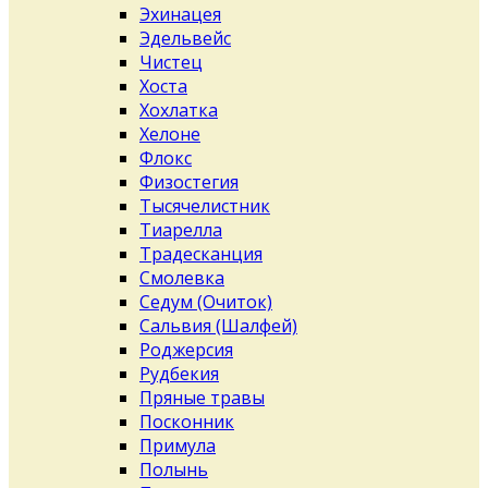
Эхинацея
Эдельвейс
Чистец
Хоста
Хохлатка
Хелоне
Флокс
Физостегия
Тысячелистник
Тиарелла
Традесканция
Смолевка
Седум (Очиток)
Сальвия (Шалфей)
Роджерсия
Рудбекия
Пряные травы
Посконник
Примула
Полынь