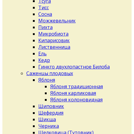
Тсуга
Тисс
Сосна
Можжевельник
Пихта
Микробиота
Кипарисовик
Лиственница
Ель
Кедр
Гинкго двухлопастное Билоба
Саженцы плодовых
Яблоня
Яблоня традиционная
Яблоня карликовая
Яблоня колоновидная
Шиповник
Шефердия
Шикша
Черника
Шелковица (Тутовник)