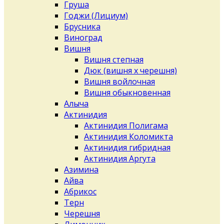
Груша
Годжи (Лициум)
Брусника
Виноград
Вишня
Вишня степная
Дюк (вишня х черешня)
Вишня войлочная
Вишня обыкновенная
Алыча
Актинидия
Актинидия Полигама
Актинидия Коломикта
Актинидия гибридная
Актинидия Аргута
Азимина
Айва
Абрикос
Терн
Черешня