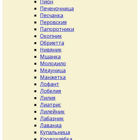
Пион
Печеночница
Песчанка
Перовския
Папоротники
Окопник
Обриетта
Нивяник
Мшанка
Молодило
Медуница
Манжетка
Лофант
Лобелия
Лилия
Лиатрис
Лилейник
Лабазник
Лаванда
Купальница
Кровохлёбка