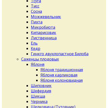
Тсуга
Тисс
Сосна
Можжевельник
Пихта
Микробиота
Кипарисовик
Лиственница
Ель
Кедр
Гинкго двухлопастное Билоба
Саженцы плодовых
Яблоня
Яблоня традиционная
Яблоня карликовая
Яблоня колоновидная
Шиповник
Шефердия
Шикша
Черника
Шелковица (Тутовник)