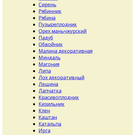
Сирень
Рябинник
Рябина
Пузыреплодник
Орех маньчжурский
Падуб
Обвойник
Малина декоративная
Миндаль
Магония
Липа
Лох декоративный
Лещина
Лапчатка
Красивоплодник
Кизильник
Клен
Каштан
Катальпа
Ирга