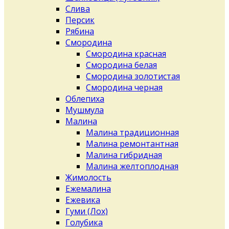
Слива
Персик
Рябина
Смородина
Смородина красная
Смородина белая
Смородина золотистая
Смородина черная
Облепиха
Мушмула
Малина
Малина традиционная
Малина ремонтантная
Малина гибридная
Малина желтоплодная
Жимолость
Ежемалина
Ежевика
Гуми (Лох)
Голубика