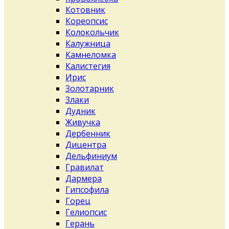
Котовник
Кореопсис
Колокольчик
Калужница
Камнеломка
Калистегия
Ирис
Золотарник
Злаки
Дудник
Живучка
Дербенник
Дицентра
Дельфиниум
Гравилат
Дармера
Гипсофила
Горец
Гелиопсис
Герань