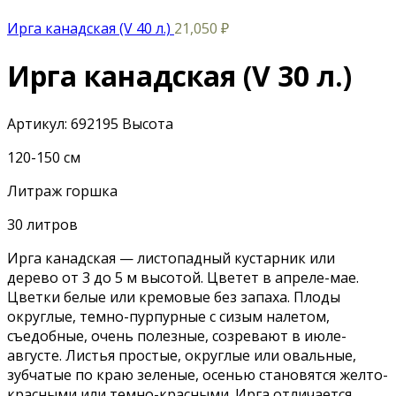
Ирга канадская (V 40 л.)
21,050
₽
Ирга канадская (V 30 л.)
Артикул:
692195
Высота
120-150 см
Литраж горшка
30 литров
Ирга канадская — листопадный кустарник или
дерево от 3 до 5 м высотой. Цветет в апреле-мае.
Цветки белые или кремовые без запаха. Плоды
округлые, темно-пурпурные с сизым налетом,
съедобные, очень полезные, созревают в июле-
августе. Листья простые, округлые или овальные,
зубчатые по краю зеленые, осенью становятся желто-
красными или темно-красными. Ирга отличается