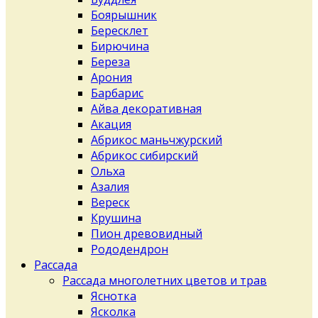
Боярышник
Бересклет
Бирючина
Береза
Арония
Барбарис
Айва декоративная
Акация
Абрикос маньчжурский
Абрикос сибирский
Ольха
Азалия
Вереск
Крушина
Пион древовидный
Рододендрон
Рассада
Рассада многолетних цветов и трав
Яснотка
Ясколка