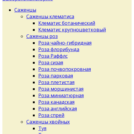
Саженцы
Саженцы клематиса
Клематис ботанический
Клематис крупноцветковый
Саженцы роз
Роза чайно-гибридная
Роза флорибунда
Роза Раффлс
Роза сизая
Роза почвопокровная
Роза парковая
Роза плетистая
Роза морщинистая
Роза миниатюрная
Роза канадская
Роза английская
Роза спрей
Саженцы хвойных
Туя