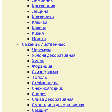
Лимонник
Крыжовник
Лещина
Княженика
Клюква
Калина
Кизил
Йошта
Саженцы лиственных
Черемуха
Яблоня декоративная
Хмель
Форзиция
Схизофрагма
Тополь
Стефанандра
Снежноягодник
Спирея
Слива декоративная
Смородина декоративная
Самшит