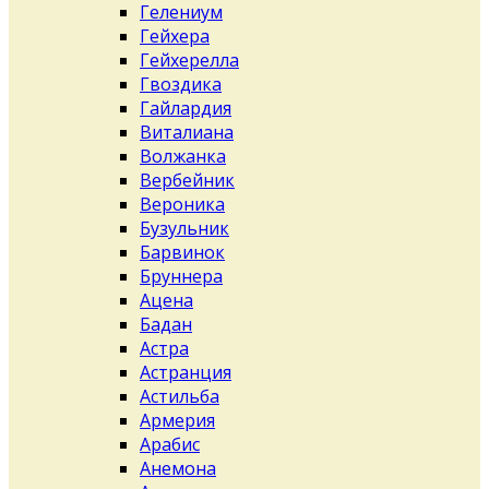
Гелениум
Гейхера
Гейхерелла
Гвоздика
Гайлардия
Виталиана
Волжанка
Вербейник
Вероника
Бузульник
Барвинок
Бруннера
Ацена
Бадан
Астра
Астранция
Астильба
Армерия
Арабис
Анемона