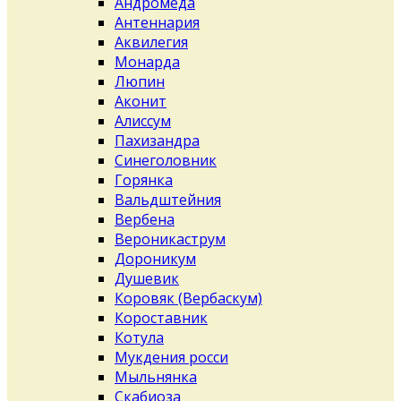
Андромеда
Антеннария
Аквилегия
Монарда
Люпин
Аконит
Алиссум
Пахизандра
Синеголовник
Горянка
Вальдштейния
Вербена
Вероникаструм
Дороникум
Душевик
Коровяк (Вербаскум)
Короставник
Котула
Мукдения росси
Мыльнянка
Скабиоза