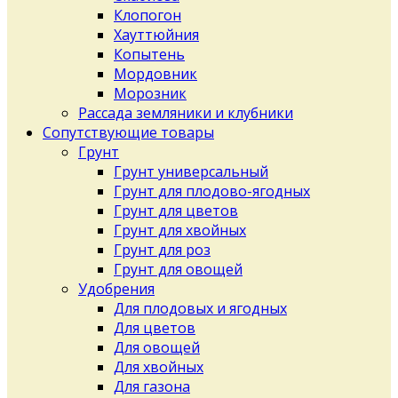
Клопогон
Хауттюйния
Копытень
Мордовник
Морозник
Рассада земляники и клубники
Сопутствующие товары
Грунт
Грунт универсальный
Грунт для плодово-ягодных
Грунт для цветов
Грунт для хвойных
Грунт для роз
Грунт для овощей
Удобрения
Для плодовых и ягодных
Для цветов
Для овощей
Для хвойных
Для газона