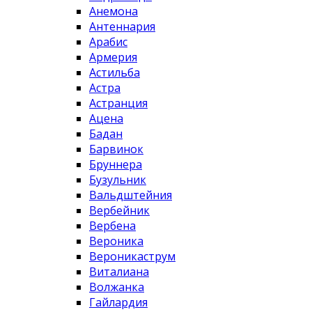
Анемона
Антеннария
Арабис
Армерия
Астильба
Астра
Астранция
Ацена
Бадан
Барвинок
Бруннера
Бузульник
Вальдштейния
Вербейник
Вербена
Вероника
Вероникаструм
Виталиана
Волжанка
Гайлардия