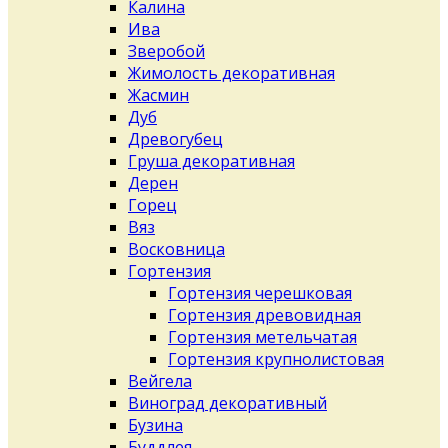
Калина
Ива
Зверобой
Жимолость декоративная
Жасмин
Дуб
Древогубец
Груша декоративная
Дерен
Горец
Вяз
Восковница
Гортензия
Гортензия черешковая
Гортензия древовидная
Гортензия метельчатая
Гортензия крупнолистовая
Вейгела
Виноград декоративный
Бузина
Буддлея