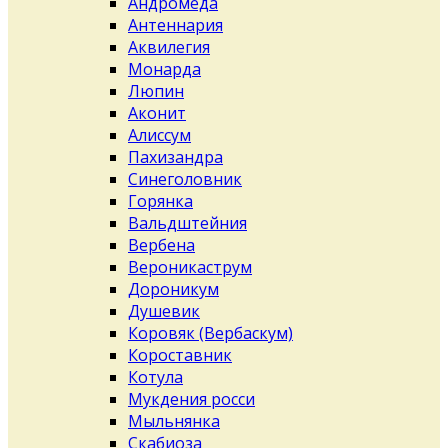
Андромеда
Антеннария
Аквилегия
Монарда
Люпин
Аконит
Алиссум
Пахизандра
Синеголовник
Горянка
Вальдштейния
Вербена
Вероникаструм
Дороникум
Душевик
Коровяк (Вербаскум)
Короставник
Котула
Мукдения росси
Мыльнянка
Скабиоза