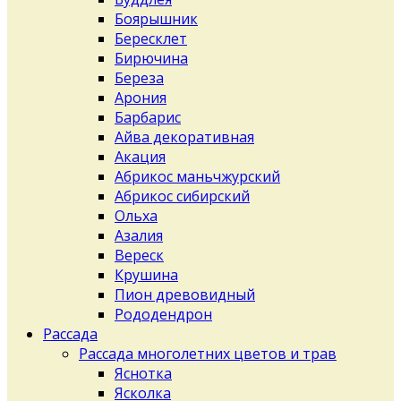
Боярышник
Бересклет
Бирючина
Береза
Арония
Барбарис
Айва декоративная
Акация
Абрикос маньчжурский
Абрикос сибирский
Ольха
Азалия
Вереск
Крушина
Пион древовидный
Рододендрон
Рассада
Рассада многолетних цветов и трав
Яснотка
Ясколка