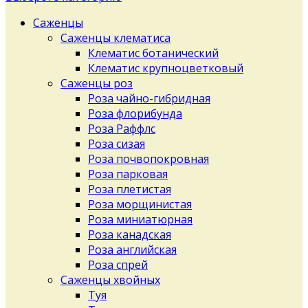
Саженцы
Саженцы клематиса
Клематис ботанический
Клематис крупноцветковый
Саженцы роз
Роза чайно-гибридная
Роза флорибунда
Роза Раффлс
Роза сизая
Роза почвопокровная
Роза парковая
Роза плетистая
Роза морщинистая
Роза миниатюрная
Роза канадская
Роза английская
Роза спрей
Саженцы хвойных
Туя