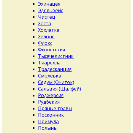
Эхинацея
Эдельвейс
Чистец
Хоста
Хохлатка
Хелоне
Флокс
Физостегия
Тысячелистник
Тиарелла
Традесканция
Смолевка
Седум (Очиток)
Сальвия (Шалфей)
Роджерсия
Рудбекия
Пряные травы
Посконник
Примула
Полынь