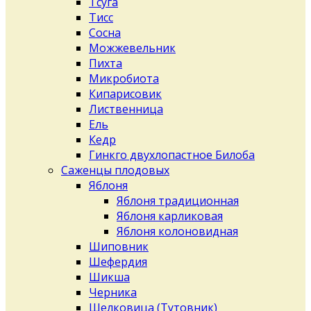
Тсуга
Тисс
Сосна
Можжевельник
Пихта
Микробиота
Кипарисовик
Лиственница
Ель
Кедр
Гинкго двухлопастное Билоба
Саженцы плодовых
Яблоня
Яблоня традиционная
Яблоня карликовая
Яблоня колоновидная
Шиповник
Шефердия
Шикша
Черника
Шелковица (Тутовник)