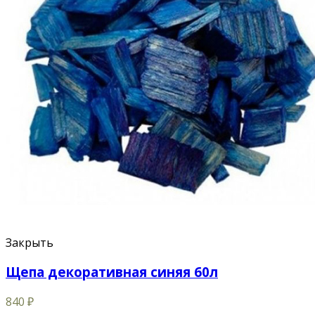
Закрыть
Щепа декоративная синяя 60л
840
₽