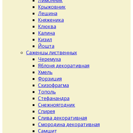
Лимонник
Крыжовник
Лещина
Княженика
Клюква
Калина
Кизил
Йошта
Саженцы лиственных
Черемуха
Яблоня декоративная
Хмель
Форзиция
Схизофрагма
Тополь
Стефанандра
Снежноягодник
Спирея
Слива декоративная
Смородина декоративная
Самшит