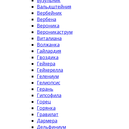
Бузульник
Вальдштейния
Вербейник
Вербена
Вероника
Вероникаструм
Виталиана
Волжанка
Гайлардия
Гвоздика
Гейхера
Гейхерелла
Гелениум
Гелиопсис
Герань
Гипсофила
Горец
Горянка
Гравилат
Дармера
Дельфиниум