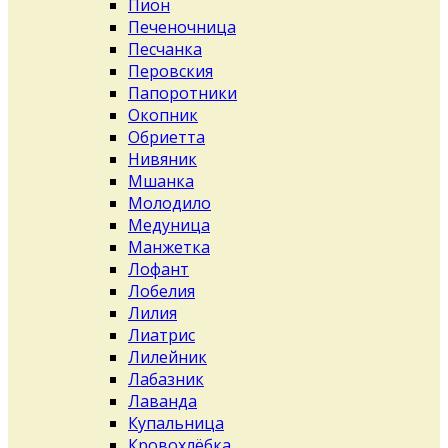
Пион
Печеночница
Песчанка
Перовския
Папоротники
Окопник
Обриетта
Нивяник
Мшанка
Молодило
Медуница
Манжетка
Лофант
Лобелия
Лилия
Лиатрис
Лилейник
Лабазник
Лаванда
Купальница
Кровохлёбка