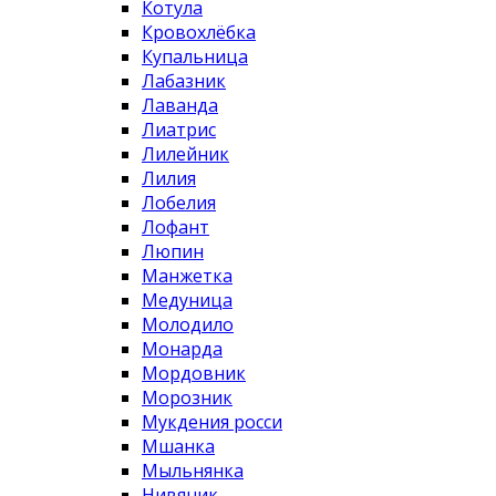
Котула
Кровохлёбка
Купальница
Лабазник
Лаванда
Лиатрис
Лилейник
Лилия
Лобелия
Лофант
Люпин
Манжетка
Медуница
Молодило
Монарда
Мордовник
Морозник
Мукдения росси
Мшанка
Мыльнянка
Нивяник