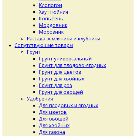
Клопогон
Хауттюйния
Копытень
Мордовник
Морозник
Рассада земляники и клубники
Сопутствующие товары
Грунт
Грунт универсальный
Грунт для плодово-ягодных
Грунт для цветов
Грунт для хвойных
Грунт для роз
Грунт для овощей
Удобрения
Для плодовых и ягодных
Для цветов
Для овощей
Для хвойных
Для газона