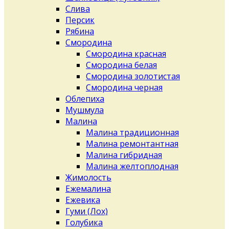
Слива
Персик
Рябина
Смородина
Смородина красная
Смородина белая
Смородина золотистая
Смородина черная
Облепиха
Мушмула
Малина
Малина традиционная
Малина ремонтантная
Малина гибридная
Малина желтоплодная
Жимолость
Ежемалина
Ежевика
Гуми (Лох)
Голубика