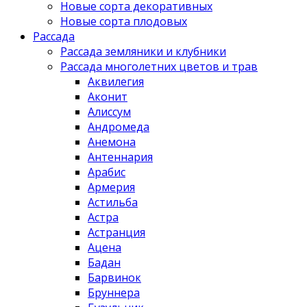
Новые сорта декоративных
Новые сорта плодовых
Рассада
Рассада земляники и клубники
Рассада многолетних цветов и трав
Аквилегия
Аконит
Алиссум
Андромеда
Анемона
Антеннария
Арабис
Армерия
Астильба
Астра
Астранция
Ацена
Бадан
Барвинок
Бруннера