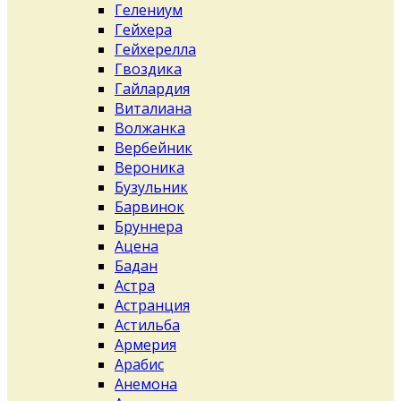
Гелениум
Гейхера
Гейхерелла
Гвоздика
Гайлардия
Виталиана
Волжанка
Вербейник
Вероника
Бузульник
Барвинок
Бруннера
Ацена
Бадан
Астра
Астранция
Астильба
Армерия
Арабис
Анемона