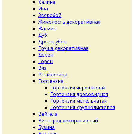
Калина
Ива
Зверобой
Жимолость декоративная
Жасмин
Дуб
Древогубец
Груша декоративная
Дерен
Горец
Вяз
Восковница
Гортензия
Гортензия черешковая
Гортензия древовидная
Гортензия метельчатая
Гортензия крупнолистовая
Вейгела
Виноград декоративный
Бузина
Буддлея