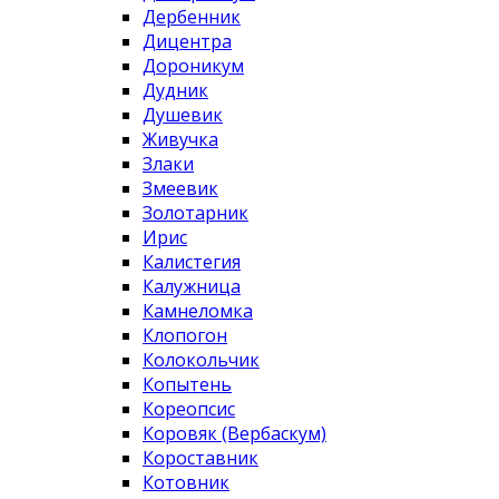
Дербенник
Дицентра
Дороникум
Дудник
Душевик
Живучка
Злаки
Змеевик
Золотарник
Ирис
Калистегия
Калужница
Камнеломка
Клопогон
Колокольчик
Копытень
Кореопсис
Коровяк (Вербаскум)
Короставник
Котовник