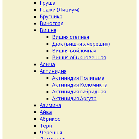
Груша
Годжи (Лициум)
Брусника
Виноград
Вишня
Вишня степная
Дюк (вишня х черешня)
Вишня войлочная
Вишня обыкновенная
Алыча
Актинидия
Актинидия Полигама
Актинидия Коломикта
Актинидия гибридная
Актинидия Аргута
Азимина
Айва
Абрикос
Терн
Черешня