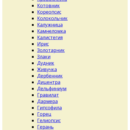
Котовник
Кореопсис
Колокольчик
Калужница
Камнеломка
Калистегия
Ирис
Золотарник
Злаки
Дудник
Живучка
Дербенник
Дицентра
Дельфиниум
Гравилат
Дармера
Гипсофила
Горец
Гелиопсис
Герань