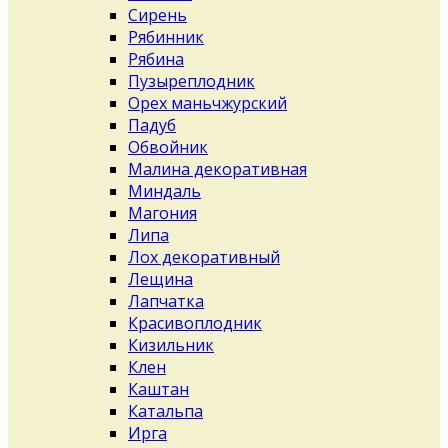
Сирень
Рябинник
Рябина
Пузыреплодник
Орех маньчжурский
Падуб
Обвойник
Малина декоративная
Миндаль
Магония
Липа
Лох декоративный
Лещина
Лапчатка
Красивоплодник
Кизильник
Клен
Каштан
Катальпа
Ирга