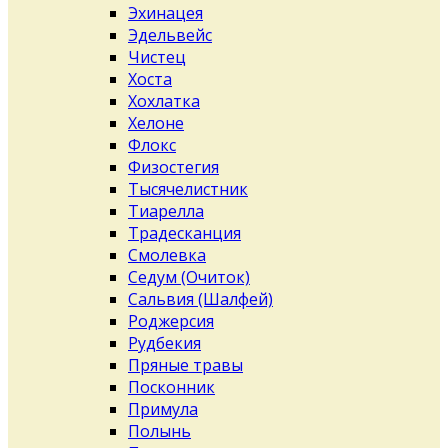
Эхинацея
Эдельвейс
Чистец
Хоста
Хохлатка
Хелоне
Флокс
Физостегия
Тысячелистник
Тиарелла
Традесканция
Смолевка
Седум (Очиток)
Сальвия (Шалфей)
Роджерсия
Рудбекия
Пряные травы
Посконник
Примула
Полынь