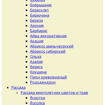
Боярышник
Бересклет
Бирючина
Береза
Арония
Барбарис
Айва декоративная
Акация
Абрикос маньчжурский
Абрикос сибирский
Ольха
Азалия
Вереск
Крушина
Пион древовидный
Рододендрон
Рассада
Рассада многолетних цветов и трав
Яснотка
Ясколка