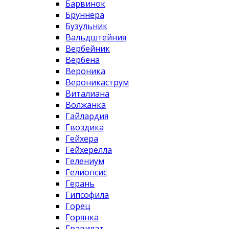
Барвинок
Бруннера
Бузульник
Вальдштейния
Вербейник
Вербена
Вероника
Вероникаструм
Виталиана
Волжанка
Гайлардия
Гвоздика
Гейхера
Гейхерелла
Гелениум
Гелиопсис
Герань
Гипсофила
Горец
Горянка
Гравилат