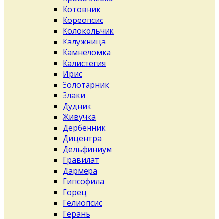
Котовник
Кореопсис
Колокольчик
Калужница
Камнеломка
Калистегия
Ирис
Золотарник
Злаки
Дудник
Живучка
Дербенник
Дицентра
Дельфиниум
Гравилат
Дармера
Гипсофила
Горец
Гелиопсис
Герань