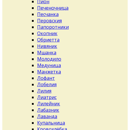
Пион
Печеночница
Песчанка
Перовския
Папоротники
Окопник
Обриетта
Нивяник
Мшанка
Молодило
Медуница
Манжетка
Лофант
Лобелия
Лилия
Лиатрис
Лилейник
Лабазник
Лаванда
Купальница
Кровохлёбка