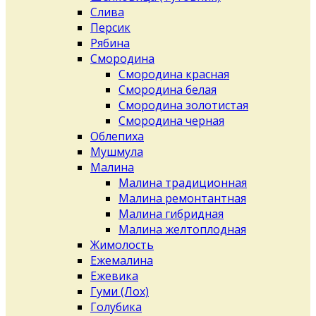
Слива
Персик
Рябина
Смородина
Смородина красная
Смородина белая
Смородина золотистая
Смородина черная
Облепиха
Мушмула
Малина
Малина традиционная
Малина ремонтантная
Малина гибридная
Малина желтоплодная
Жимолость
Ежемалина
Ежевика
Гуми (Лох)
Голубика