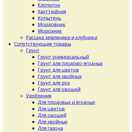
Клопогон
Хауттюйния
Копытень
Мордовник
Морозник
Рассада земляники и клубники
Сопутствующие товары
Грунт
Грунт универсальный
Грунт для плодово-ягодных
Грунт для цветов
Грунт для хвойных
Грунт для роз
Грунт для овощей
Удобрения
Для плодовых и ягодных
Для цветов
Для овощей
Для хвойных
Для газона