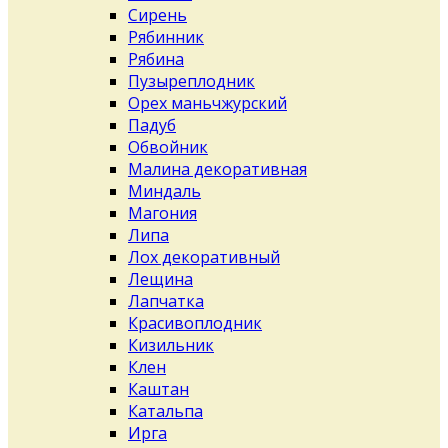
Сирень
Рябинник
Рябина
Пузыреплодник
Орех маньчжурский
Падуб
Обвойник
Малина декоративная
Миндаль
Магония
Липа
Лох декоративный
Лещина
Лапчатка
Красивоплодник
Кизильник
Клен
Каштан
Катальпа
Ирга