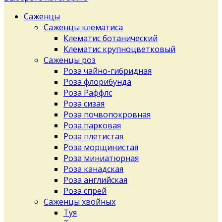
Саженцы
Саженцы клематиса
Клематис ботанический
Клематис крупноцветковый
Саженцы роз
Роза чайно-гибридная
Роза флорибунда
Роза Раффлс
Роза сизая
Роза почвопокровная
Роза парковая
Роза плетистая
Роза морщинистая
Роза миниатюрная
Роза канадская
Роза английская
Роза спрей
Саженцы хвойных
Туя