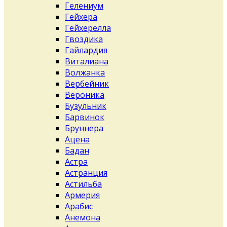
Гелениум
Гейхера
Гейхерелла
Гвоздика
Гайлардия
Виталиана
Волжанка
Вербейник
Вероника
Бузульник
Барвинок
Бруннера
Ацена
Бадан
Астра
Астранция
Астильба
Армерия
Арабис
Анемона