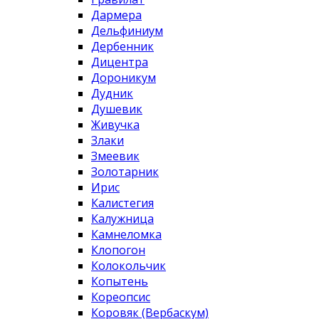
Дармера
Дельфиниум
Дербенник
Дицентра
Дороникум
Дудник
Душевик
Живучка
Злаки
Змеевик
Золотарник
Ирис
Калистегия
Калужница
Камнеломка
Клопогон
Колокольчик
Копытень
Кореопсис
Коровяк (Вербаскум)