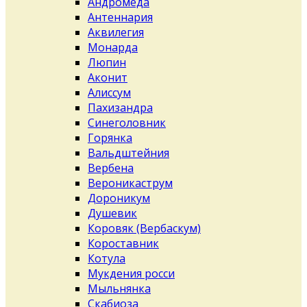
Андромеда
Антеннария
Аквилегия
Монарда
Люпин
Аконит
Алиссум
Пахизандра
Синеголовник
Горянка
Вальдштейния
Вербена
Вероникаструм
Дороникум
Душевик
Коровяк (Вербаскум)
Короставник
Котула
Мукдения росси
Мыльнянка
Скабиоза