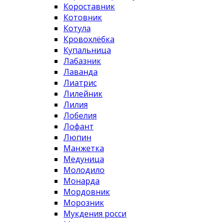
Короставник
Котовник
Котула
Кровохлёбка
Купальница
Лабазник
Лаванда
Лиатрис
Лилейник
Лилия
Лобелия
Лофант
Люпин
Манжетка
Медуница
Молодило
Монарда
Мордовник
Морозник
Мукдения росси