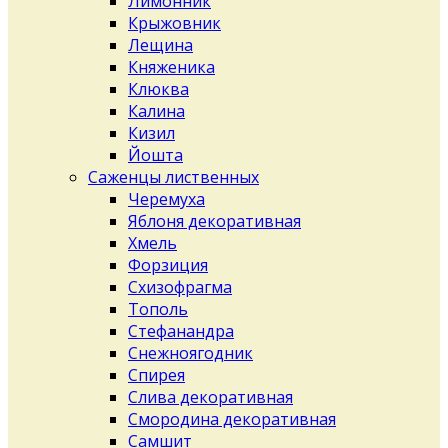
Лимонник
Крыжовник
Лещина
Княженика
Клюква
Калина
Кизил
Йошта
Саженцы лиственных
Черемуха
Яблоня декоративная
Хмель
Форзиция
Схизофрагма
Тополь
Стефанандра
Снежноягодник
Спирея
Слива декоративная
Смородина декоративная
Самшит