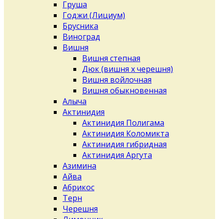
Груша
Годжи (Лициум)
Брусника
Виноград
Вишня
Вишня степная
Дюк (вишня х черешня)
Вишня войлочная
Вишня обыкновенная
Алыча
Актинидия
Актинидия Полигама
Актинидия Коломикта
Актинидия гибридная
Актинидия Аргута
Азимина
Айва
Абрикос
Терн
Черешня