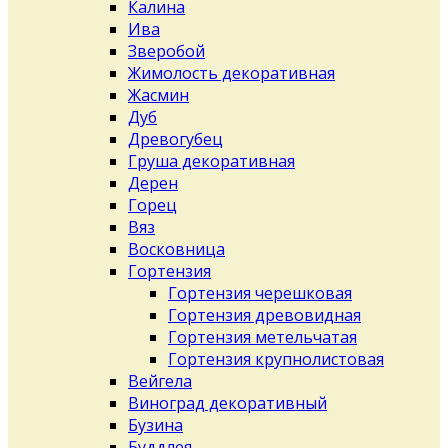
Калина
Ива
Зверобой
Жимолость декоративная
Жасмин
Дуб
Древогубец
Груша декоративная
Дерен
Горец
Вяз
Восковница
Гортензия
Гортензия черешковая
Гортензия древовидная
Гортензия метельчатая
Гортензия крупнолистовая
Вейгела
Виноград декоративный
Бузина
Буддлея