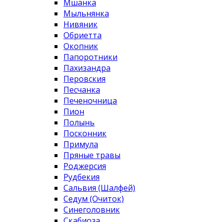
Мшанка
Мыльнянка
Нивяник
Обриетта
Окопник
Папоротники
Пахизандра
Перовския
Песчанка
Печеночница
Пион
Полынь
Посконник
Примула
Пряные травы
Роджерсия
Рудбекия
Сальвия (Шалфей)
Седум (Очиток)
Синеголовник
Скабиоза