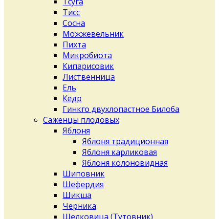
Тсуга
Тисс
Сосна
Можжевельник
Пихта
Микробиота
Кипарисовик
Лиственница
Ель
Кедр
Гинкго двухлопастное Билоба
Саженцы плодовых
Яблоня
Яблоня традиционная
Яблоня карликовая
Яблоня колоновидная
Шиповник
Шефердия
Шикша
Черника
Шелковица (Тутовник)