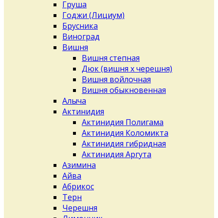
Груша
Годжи (Лициум)
Брусника
Виноград
Вишня
Вишня степная
Дюк (вишня х черешня)
Вишня войлочная
Вишня обыкновенная
Алыча
Актинидия
Актинидия Полигама
Актинидия Коломикта
Актинидия гибридная
Актинидия Аргута
Азимина
Айва
Абрикос
Терн
Черешня