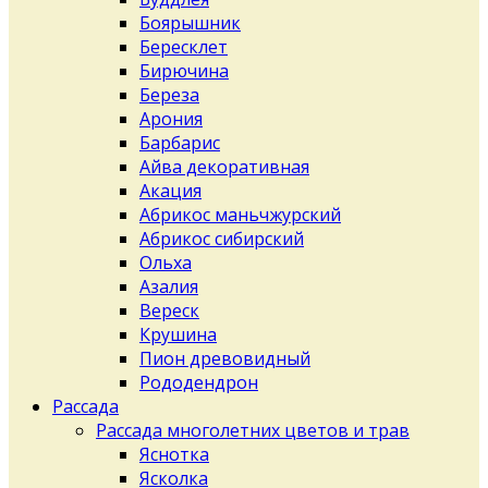
Боярышник
Бересклет
Бирючина
Береза
Арония
Барбарис
Айва декоративная
Акация
Абрикос маньчжурский
Абрикос сибирский
Ольха
Азалия
Вереск
Крушина
Пион древовидный
Рододендрон
Рассада
Рассада многолетних цветов и трав
Яснотка
Ясколка