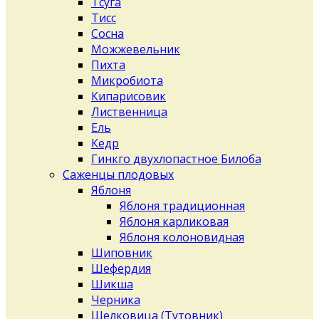
Тсуга
Тисс
Сосна
Можжевельник
Пихта
Микробиота
Кипарисовик
Лиственница
Ель
Кедр
Гинкго двухлопастное Билоба
Саженцы плодовых
Яблоня
Яблоня традиционная
Яблоня карликовая
Яблоня колоновидная
Шиповник
Шефердия
Шикша
Черника
Шелковица (Тутовник)