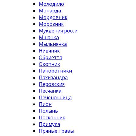
Молодило
Монарда
Мордовник
Морозник
Мукдения росси
Мшанка
Мыльнянка
Нивяник
Обриетта
Окопник
Папоротники
Пахизандра
Перовския
Песчанка
Печеночница
Пион
Полынь
Посконник
Примула
Пряные травы