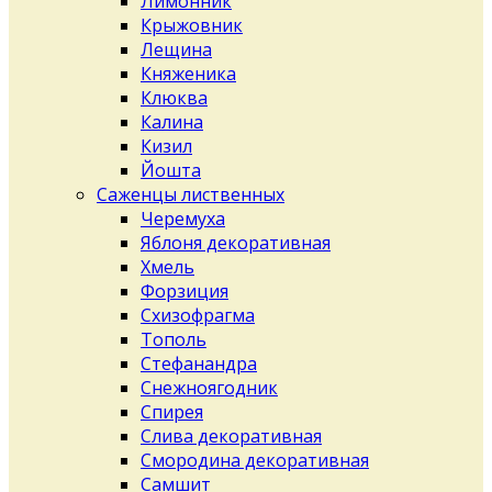
Лимонник
Крыжовник
Лещина
Княженика
Клюква
Калина
Кизил
Йошта
Саженцы лиственных
Черемуха
Яблоня декоративная
Хмель
Форзиция
Схизофрагма
Тополь
Стефанандра
Снежноягодник
Спирея
Слива декоративная
Смородина декоративная
Самшит