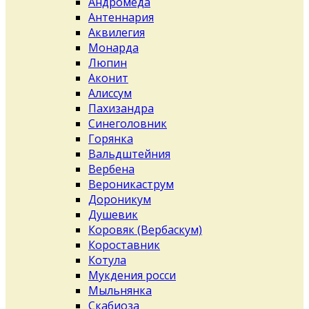
Андромеда
Антеннария
Аквилегия
Монарда
Люпин
Аконит
Алиссум
Пахизандра
Синеголовник
Горянка
Вальдштейния
Вербена
Вероникаструм
Дороникум
Душевик
Коровяк (Вербаскум)
Короставник
Котула
Мукдения росси
Мыльнянка
Скабиоза