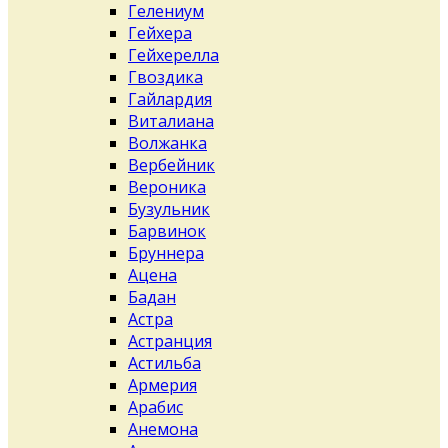
Гелениум
Гейхера
Гейхерелла
Гвоздика
Гайлардия
Виталиана
Волжанка
Вербейник
Вероника
Бузульник
Барвинок
Бруннера
Ацена
Бадан
Астра
Астранция
Астильба
Армерия
Арабис
Анемона