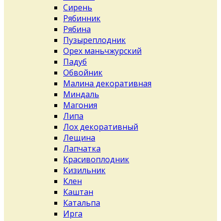
Сирень
Рябинник
Рябина
Пузыреплодник
Орех маньчжурский
Падуб
Обвойник
Малина декоративная
Миндаль
Магония
Липа
Лох декоративный
Лещина
Лапчатка
Красивоплодник
Кизильник
Клен
Каштан
Катальпа
Ирга