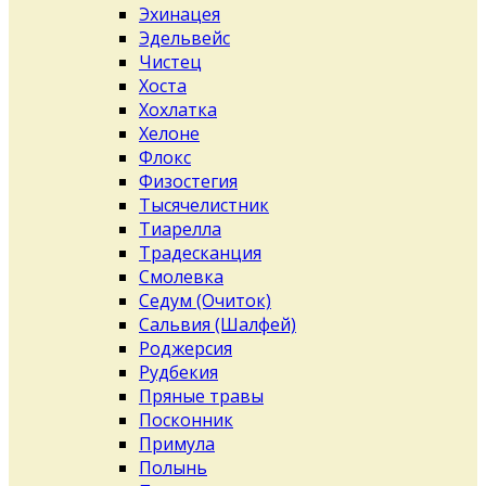
Эхинацея
Эдельвейс
Чистец
Хоста
Хохлатка
Хелоне
Флокс
Физостегия
Тысячелистник
Тиарелла
Традесканция
Смолевка
Седум (Очиток)
Сальвия (Шалфей)
Роджерсия
Рудбекия
Пряные травы
Посконник
Примула
Полынь