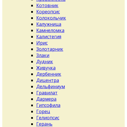
Котовник
Кореопсис
Колокольчик
Калужница
Камнеломка
Калистегия
Ирис
Золотарник
Злаки
Дудник
Живучка
Дербенник
Дицентра
Дельфиниум
Гравилат
Дармера
Гипсофила
Горец
Гелиопсис
Герань