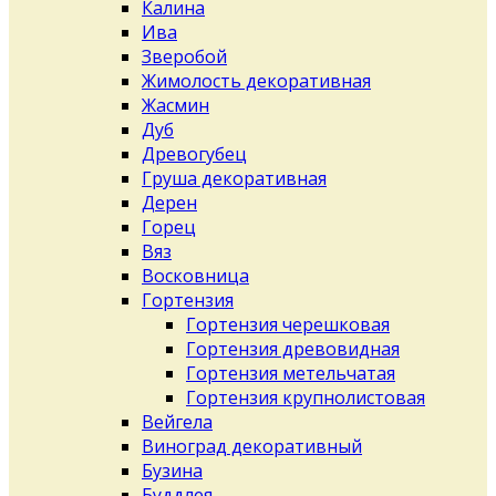
Калина
Ива
Зверобой
Жимолость декоративная
Жасмин
Дуб
Древогубец
Груша декоративная
Дерен
Горец
Вяз
Восковница
Гортензия
Гортензия черешковая
Гортензия древовидная
Гортензия метельчатая
Гортензия крупнолистовая
Вейгела
Виноград декоративный
Бузина
Буддлея