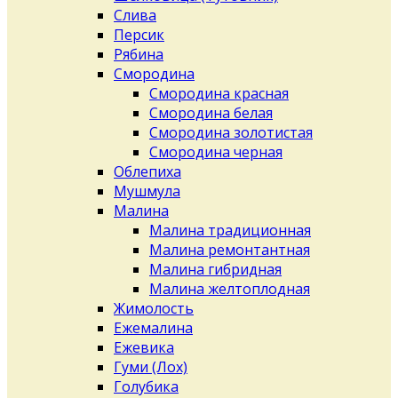
Слива
Персик
Рябина
Смородина
Смородина красная
Смородина белая
Смородина золотистая
Смородина черная
Облепиха
Мушмула
Малина
Малина традиционная
Малина ремонтантная
Малина гибридная
Малина желтоплодная
Жимолость
Ежемалина
Ежевика
Гуми (Лох)
Голубика