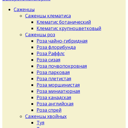
Саженцы
Саженцы клематиса
Клематис ботанический
Клематис крупноцветковый
Саженцы роз
Роза чайно-гибридная
Роза флорибунда
Роза Раффлс
Роза сизая
Роза почвопокровная
Роза парковая
Роза плетистая
Роза морщинистая
Роза миниатюрная
Роза канадская
Роза английская
Роза спрей
Саженцы хвойных
Туя