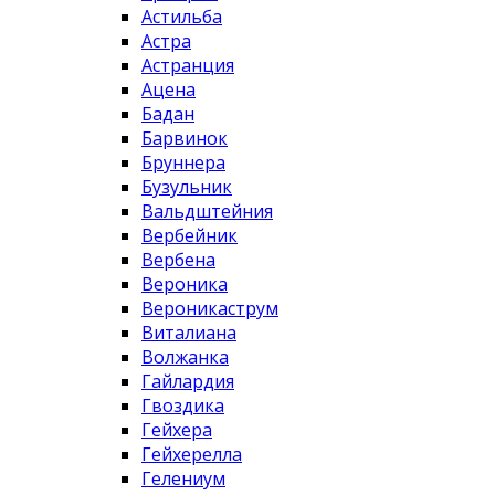
Астильба
Астра
Астранция
Ацена
Бадан
Барвинок
Бруннера
Бузульник
Вальдштейния
Вербейник
Вербена
Вероника
Вероникаструм
Виталиана
Волжанка
Гайлардия
Гвоздика
Гейхера
Гейхерелла
Гелениум