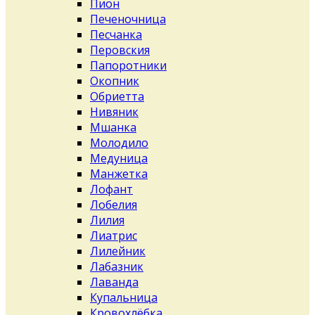
Пион
Печеночница
Песчанка
Перовския
Папоротники
Окопник
Обриетта
Нивяник
Мшанка
Молодило
Медуница
Манжетка
Лофант
Лобелия
Лилия
Лиатрис
Лилейник
Лабазник
Лаванда
Купальница
Кровохлёбка