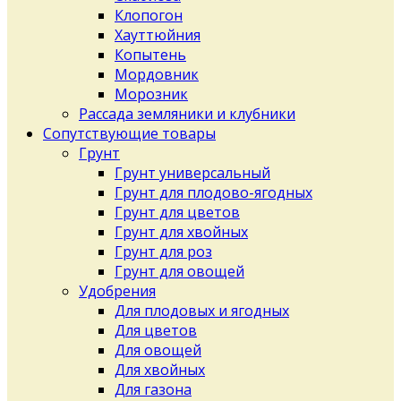
Клопогон
Хауттюйния
Копытень
Мордовник
Морозник
Рассада земляники и клубники
Сопутствующие товары
Грунт
Грунт универсальный
Грунт для плодово-ягодных
Грунт для цветов
Грунт для хвойных
Грунт для роз
Грунт для овощей
Удобрения
Для плодовых и ягодных
Для цветов
Для овощей
Для хвойных
Для газона