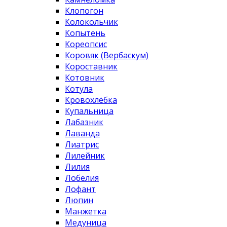
Клопогон
Колокольчик
Копытень
Кореопсис
Коровяк (Вербаскум)
Короставник
Котовник
Котула
Кровохлёбка
Купальница
Лабазник
Лаванда
Лиатрис
Лилейник
Лилия
Лобелия
Лофант
Люпин
Манжетка
Медуница