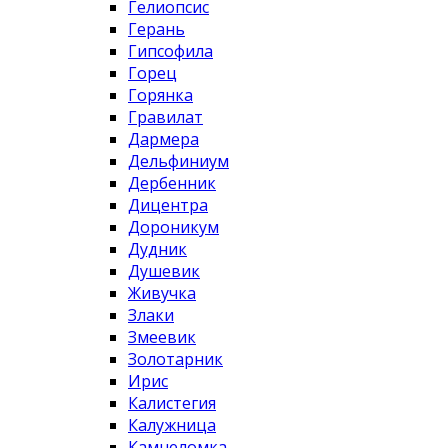
Гелиопсис
Герань
Гипсофила
Горец
Горянка
Гравилат
Дармера
Дельфиниум
Дербенник
Дицентра
Дороникум
Дудник
Душевик
Живучка
Злаки
Змеевик
Золотарник
Ирис
Калистегия
Калужница
Камнеломка