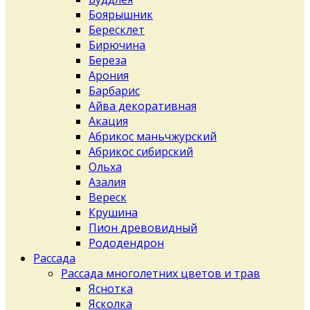
Боярышник
Бересклет
Бирючина
Береза
Арония
Барбарис
Айва декоративная
Акация
Абрикос маньчжурский
Абрикос сибирский
Ольха
Азалия
Вереск
Крушина
Пион древовидный
Рододендрон
Рассада
Рассада многолетних цветов и трав
Яснотка
Ясколка