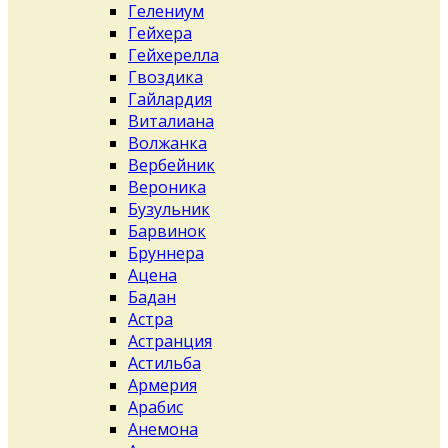
Гелениум
Гейхера
Гейхерелла
Гвоздика
Гайлардия
Виталиана
Волжанка
Вербейник
Вероника
Бузульник
Барвинок
Бруннера
Ацена
Бадан
Астра
Астранция
Астильба
Армерия
Арабис
Анемона