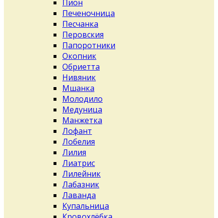
Пион
Печеночница
Песчанка
Перовския
Папоротники
Окопник
Обриетта
Нивяник
Мшанка
Молодило
Медуница
Манжетка
Лофант
Лобелия
Лилия
Лиатрис
Лилейник
Лабазник
Лаванда
Купальница
Кровохлёбка