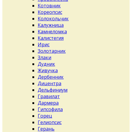
Котовник
Кореопсис
Колокольчик
Калужница
Камнеломка
Калистегия
Ирис
Золотарник
Злаки
Дудник
Живучка
Дербенник
Дицентра
Дельфиниум
Гравилат
Дармера
Гипсофила
Горец
Гелиопсис
Герань