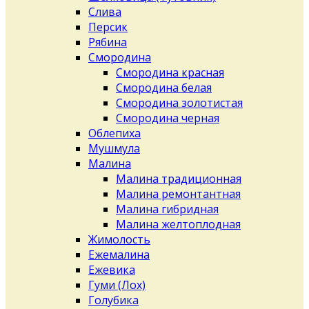
Слива
Персик
Рябина
Смородина
Смородина красная
Смородина белая
Смородина золотистая
Смородина черная
Облепиха
Мушмула
Малина
Малина традиционная
Малина ремонтантная
Малина гибридная
Малина желтоплодная
Жимолость
Ежемалина
Ежевика
Гуми (Лох)
Голубика