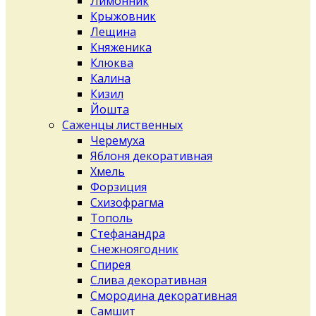
Лимонник
Крыжовник
Лещина
Княженика
Клюква
Калина
Кизил
Йошта
Саженцы лиственных
Черемуха
Яблоня декоративная
Хмель
Форзиция
Схизофрагма
Тополь
Стефанандра
Снежноягодник
Спирея
Слива декоративная
Смородина декоративная
Самшит