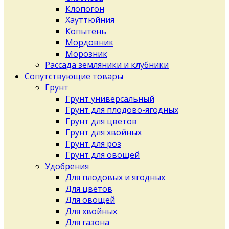
Клопогон
Хауттюйния
Копытень
Мордовник
Морозник
Рассада земляники и клубники
Сопутствующие товары
Грунт
Грунт универсальный
Грунт для плодово-ягодных
Грунт для цветов
Грунт для хвойных
Грунт для роз
Грунт для овощей
Удобрения
Для плодовых и ягодных
Для цветов
Для овощей
Для хвойных
Для газона