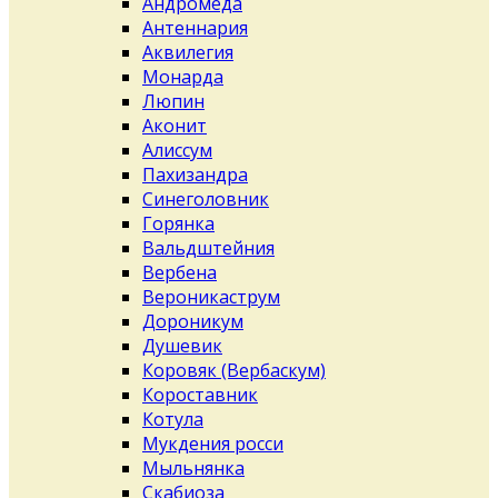
Андромеда
Антеннария
Аквилегия
Монарда
Люпин
Аконит
Алиссум
Пахизандра
Синеголовник
Горянка
Вальдштейния
Вербена
Вероникаструм
Дороникум
Душевик
Коровяк (Вербаскум)
Короставник
Котула
Мукдения росси
Мыльнянка
Скабиоза