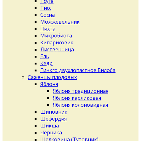
Тсуга
Тисс
Сосна
Можжевельник
Пихта
Микробиота
Кипарисовик
Лиственница
Ель
Кедр
Гинкго двухлопастное Билоба
Саженцы плодовых
Яблоня
Яблоня традиционная
Яблоня карликовая
Яблоня колоновидная
Шиповник
Шефердия
Шикша
Черника
Шелковица (Тутовник)