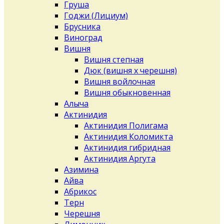
Груша
Годжи (Лициум)
Брусника
Виноград
Вишня
Вишня степная
Дюк (вишня х черешня)
Вишня войлочная
Вишня обыкновенная
Алыча
Актинидия
Актинидия Полигама
Актинидия Коломикта
Актинидия гибридная
Актинидия Аргута
Азимина
Айва
Абрикос
Терн
Черешня