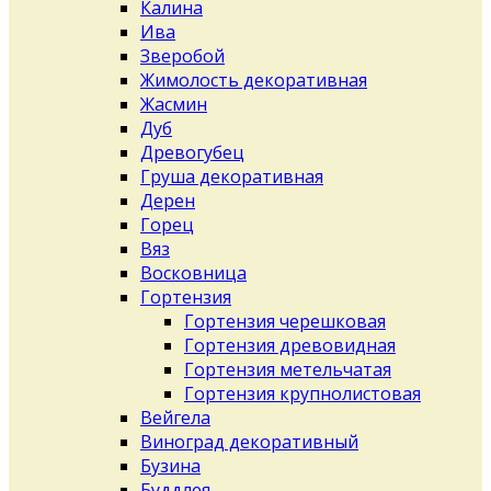
Калина
Ива
Зверобой
Жимолость декоративная
Жасмин
Дуб
Древогубец
Груша декоративная
Дерен
Горец
Вяз
Восковница
Гортензия
Гортензия черешковая
Гортензия древовидная
Гортензия метельчатая
Гортензия крупнолистовая
Вейгела
Виноград декоративный
Бузина
Буддлея