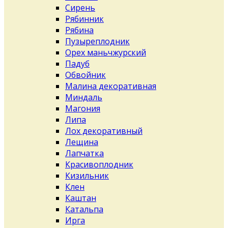
Сирень
Рябинник
Рябина
Пузыреплодник
Орех маньчжурский
Падуб
Обвойник
Малина декоративная
Миндаль
Магония
Липа
Лох декоративный
Лещина
Лапчатка
Красивоплодник
Кизильник
Клен
Каштан
Катальпа
Ирга