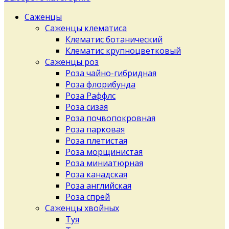
Саженцы
Саженцы клематиса
Клематис ботанический
Клематис крупноцветковый
Саженцы роз
Роза чайно-гибридная
Роза флорибунда
Роза Раффлс
Роза сизая
Роза почвопокровная
Роза парковая
Роза плетистая
Роза морщинистая
Роза миниатюрная
Роза канадская
Роза английская
Роза спрей
Саженцы хвойных
Туя