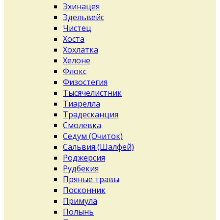
Эхинацея
Эдельвейс
Чистец
Хоста
Хохлатка
Хелоне
Флокс
Физостегия
Тысячелистник
Тиарелла
Традесканция
Смолевка
Седум (Очиток)
Сальвия (Шалфей)
Роджерсия
Рудбекия
Пряные травы
Посконник
Примула
Полынь