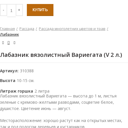
КУПИТЬ
Главная
Рассада
Рассада многолетних цветов и трав
Лабазник
Лабазник вязолистный Вариегата (V 2 л.)
Артикул:
310388
Высота
10-15 см.
Литраж горшка
2 литра
Лабазник вязолистный Вариегата — высота до 1 м, листья
зеленые с кремово-желтыми разводами, соцветие белое,
душистое. Цветение июнь — август.
Месторасположение: хорошо растут как на открытых местах,
так и под пологом деревьев и кустарников.