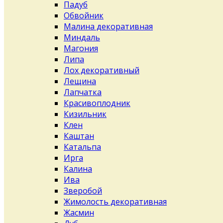
Падуб
Обвойник
Малина декоративная
Миндаль
Магония
Липа
Лох декоративный
Лещина
Лапчатка
Красивоплодник
Кизильник
Клен
Каштан
Катальпа
Ирга
Калина
Ива
Зверобой
Жимолость декоративная
Жасмин