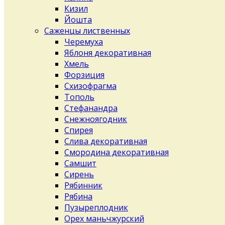
Кизил
Йошта
Саженцы лиственных
Черемуха
Яблоня декоративная
Хмель
Форзиция
Схизофрагма
Тополь
Стефанандра
Снежноягодник
Спирея
Слива декоративная
Смородина декоративная
Самшит
Сирень
Рябинник
Рябина
Пузыреплодник
Орех маньчжурский