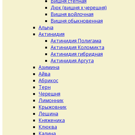
Вишня степная
Дюк (вишня х черешня)
Вишня войлочная
Вишня обыкновенная
Алыча
Актинидия
Актинидия Полигама
Актинидия Коломикта
Актинидия гибридная
Актинидия Аргута
Азимина
Айва
Абрикос
Терн
Черешня
Лимонник
Крыжовник
Лещина
Княженика
Клюква
Калина