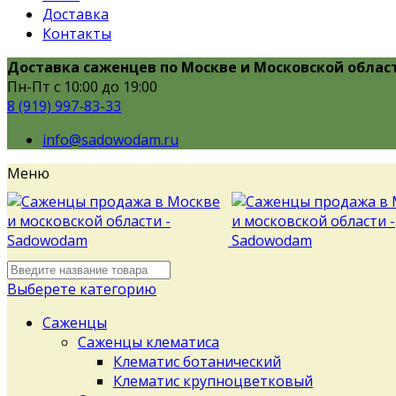
Доставка
Контакты
Доставка саженцев по Москве и Московской облас
Пн-Пт с 10:00 до 19:00
8 (919) 997-83-33
info@sadowodam.ru
Меню
Выберете категорию
Саженцы
Саженцы клематиса
Клематис ботанический
Клематис крупноцветковый