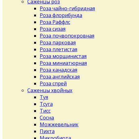
Саженцы роз
Роза чайно-гибридная
Роза флорибунда
Роза Раффлс
Роза сизая
Роза почвопокровная
Роза парковая
Роза плетистая
Роза морщинистая
Роза миниатюрная
Роза канадская
Роза английская
Роза спрей
Саженцы хвойных
Туя
Тсуга
Тисс
Сосна
Можжевельник
Пихта
Микробиота