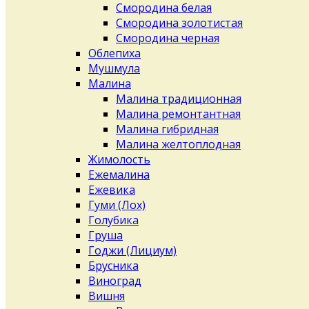
Смородина белая
Смородина золотистая
Смородина черная
Облепиха
Мушмула
Малина
Малина традиционная
Малина ремонтантная
Малина гибридная
Малина желтоплодная
Жимолость
Ежемалина
Ежевика
Гуми (Лох)
Голубика
Груша
Годжи (Лициум)
Брусника
Виноград
Вишня