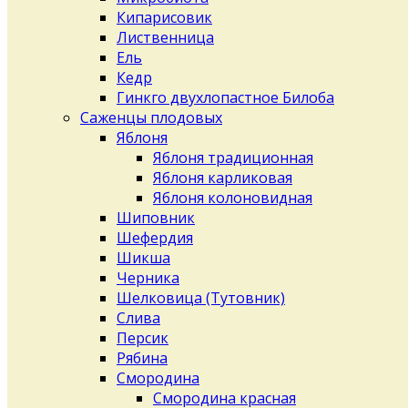
Кипарисовик
Лиственница
Ель
Кедр
Гинкго двухлопастное Билоба
Саженцы плодовых
Яблоня
Яблоня традиционная
Яблоня карликовая
Яблоня колоновидная
Шиповник
Шефердия
Шикша
Черника
Шелковица (Тутовник)
Слива
Персик
Рябина
Смородина
Смородина красная