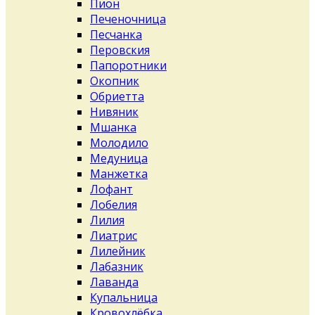
Пион
Печеночница
Песчанка
Перовския
Папоротники
Окопник
Обриетта
Нивяник
Мшанка
Молодило
Медуница
Манжетка
Лофант
Лобелия
Лилия
Лиатрис
Лилейник
Лабазник
Лаванда
Купальница
Кровохлёбка