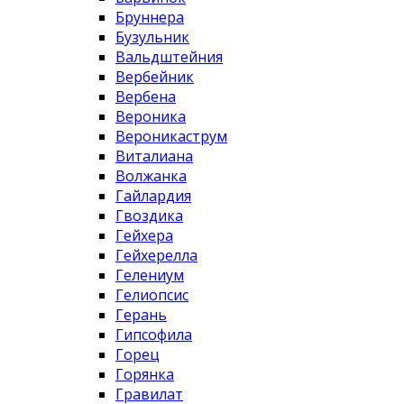
Бруннера
Бузульник
Вальдштейния
Вербейник
Вербена
Вероника
Вероникаструм
Виталиана
Волжанка
Гайлардия
Гвоздика
Гейхера
Гейхерелла
Гелениум
Гелиопсис
Герань
Гипсофила
Горец
Горянка
Гравилат