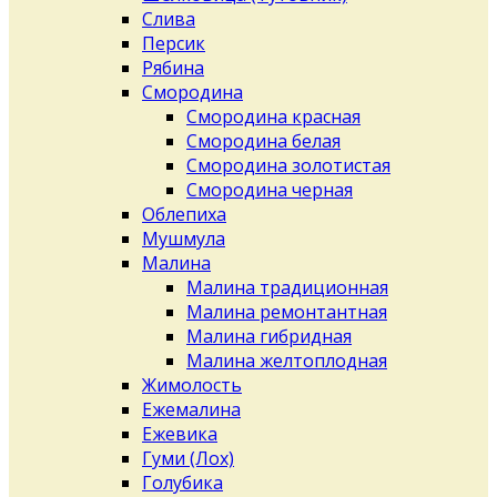
Слива
Персик
Рябина
Смородина
Смородина красная
Смородина белая
Смородина золотистая
Смородина черная
Облепиха
Мушмула
Малина
Малина традиционная
Малина ремонтантная
Малина гибридная
Малина желтоплодная
Жимолость
Ежемалина
Ежевика
Гуми (Лох)
Голубика