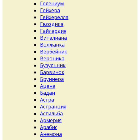
Гелениум
Гейхера
Гейхерелла
Гвоздика
Гайлардия
Виталиана
Волжанка
Вербейник
Вероника
Бузульник
Барвинок
Бруннера
Ацена
Бадан
Астра
Астранция
Астильба
Армерия
Арабис
Анемона