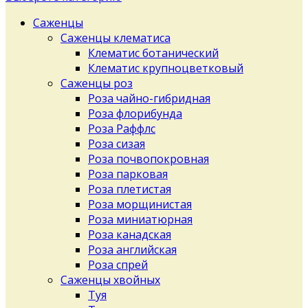
Саженцы
Саженцы клематиса
Клематис ботанический
Клематис крупноцветковый
Саженцы роз
Роза чайно-гибридная
Роза флорибунда
Роза Раффлс
Роза сизая
Роза почвопокровная
Роза парковая
Роза плетистая
Роза морщинистая
Роза миниатюрная
Роза канадская
Роза английская
Роза спрей
Саженцы хвойных
Туя