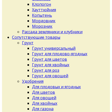
Клопогон
Хауттюйния
Копытень
Мордовник
Морозник
Рассада земляники и клубники
Сопутствующие товары
Грунт
Грунт универсальный
Грунт для плодово-ягодных
Грунт для цветов
Грунт для хвойных
Грунт для роз
Грунт для овощей
Удобрения
Для плодовых и ягодных
Для цветов
Для овощей
Для хвойных
Для газона