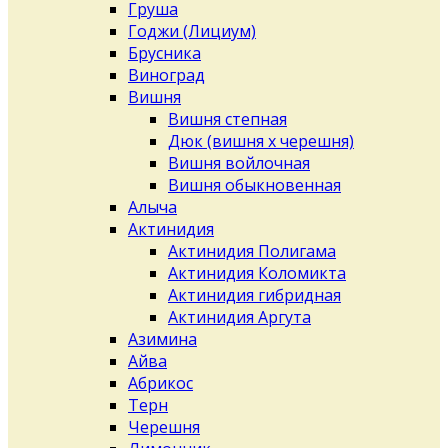
Груша
Годжи (Лициум)
Брусника
Виноград
Вишня
Вишня степная
Дюк (вишня х черешня)
Вишня войлочная
Вишня обыкновенная
Алыча
Актинидия
Актинидия Полигама
Актинидия Коломикта
Актинидия гибридная
Актинидия Аргута
Азимина
Айва
Абрикос
Терн
Черешня