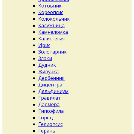
Котовник
Кореопсис
Колокольчик
Калужница
Камнеломка
Калистегия
Ирис
Золотарник
Злаки
Дудник
Живучка
Дербенник
Дицентра
Дельфиниум
Гравилат
Дармера
Гипсофила
Горец
Гелиопсис
Герань