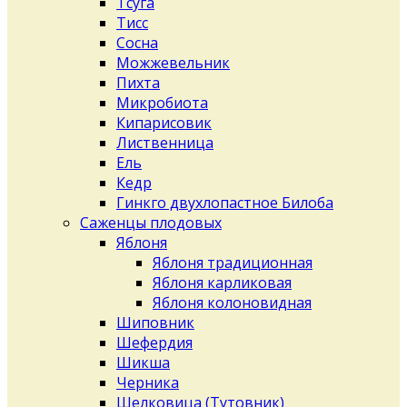
Тсуга
Тисс
Сосна
Можжевельник
Пихта
Микробиота
Кипарисовик
Лиственница
Ель
Кедр
Гинкго двухлопастное Билоба
Саженцы плодовых
Яблоня
Яблоня традиционная
Яблоня карликовая
Яблоня колоновидная
Шиповник
Шефердия
Шикша
Черника
Шелковица (Тутовник)