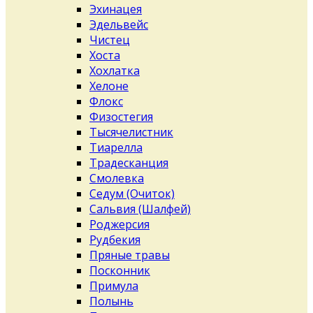
Эхинацея
Эдельвейс
Чистец
Хоста
Хохлатка
Хелоне
Флокс
Физостегия
Тысячелистник
Тиарелла
Традесканция
Смолевка
Седум (Очиток)
Сальвия (Шалфей)
Роджерсия
Рудбекия
Пряные травы
Посконник
Примула
Полынь