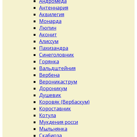
Андромеда
Антеннария
Аквилегия
Монарда
Люпин
Аконит
Алиссум
Пахизандра
Синеголовник
Горянка
Вальдштейния
Вербена
Вероникаструм
Дороникум
Душевик
Коровяк (Вербаскум)
Короставник
Котула
Мукдения росси
Мыльнянка
Скабиоза