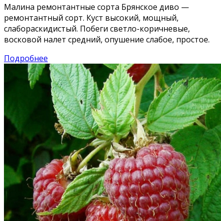
Малина ремонтантные сорта Брянское диво —
ремонтантный сорт. Куст высокий, мощный,
слабораскидистый. Побеги светло-коричневые,
восковой налет средний, опушение слабое, простое.
Подробнее