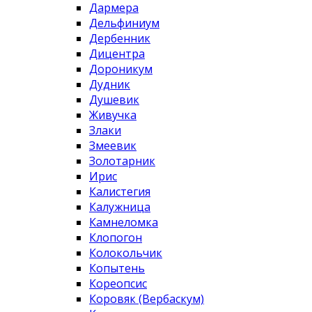
Дармера
Дельфиниум
Дербенник
Дицентра
Дороникум
Дудник
Душевик
Живучка
Злаки
Змеевик
Золотарник
Ирис
Калистегия
Калужница
Камнеломка
Клопогон
Колокольчик
Копытень
Кореопсис
Коровяк (Вербаскум)