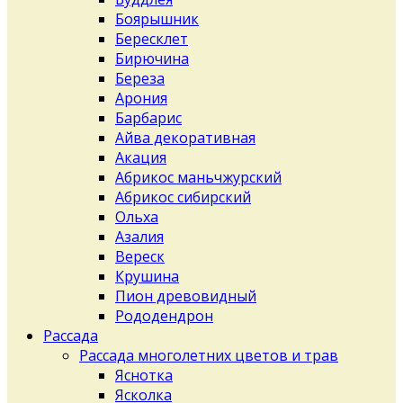
Боярышник
Бересклет
Бирючина
Береза
Арония
Барбарис
Айва декоративная
Акация
Абрикос маньчжурский
Абрикос сибирский
Ольха
Азалия
Вереск
Крушина
Пион древовидный
Рододендрон
Рассада
Рассада многолетних цветов и трав
Яснотка
Ясколка