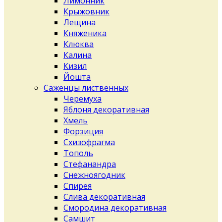
Лимонник
Крыжовник
Лещина
Княженика
Клюква
Калина
Кизил
Йошта
Саженцы лиственных
Черемуха
Яблоня декоративная
Хмель
Форзиция
Схизофрагма
Тополь
Стефанандра
Снежноягодник
Спирея
Слива декоративная
Смородина декоративная
Самшит