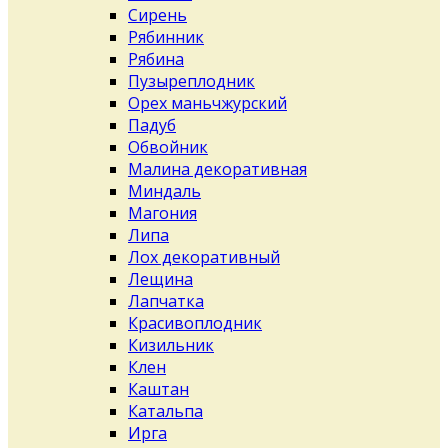
Сирень
Рябинник
Рябина
Пузыреплодник
Орех маньчжурский
Падуб
Обвойник
Малина декоративная
Миндаль
Магония
Липа
Лох декоративный
Лещина
Лапчатка
Красивоплодник
Кизильник
Клен
Каштан
Катальпа
Ирга