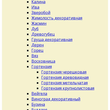
Калина
Ива
Зверобой
Жимолость декоративная
Жасмин
Дуб
Древогубец
Груша декоративная
Дерен
Горец
Вяз
Восковница
Гортензия
Гортензия черешковая
Гортензия древовидная
Гортензия метельчатая
Гортензия крупнолистовая
Вейгела
Виноград декоративный
Бузина
Буддлея