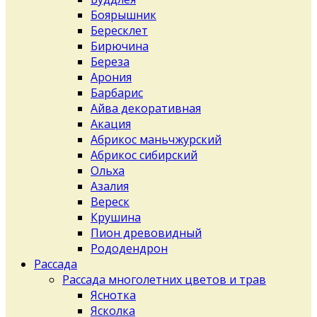
Боярышник
Бересклет
Бирючина
Береза
Арония
Барбарис
Айва декоративная
Акация
Абрикос маньчжурский
Абрикос сибирский
Ольха
Азалия
Вереск
Крушина
Пион древовидный
Рододендрон
Рассада
Рассада многолетних цветов и трав
Яснотка
Ясколка