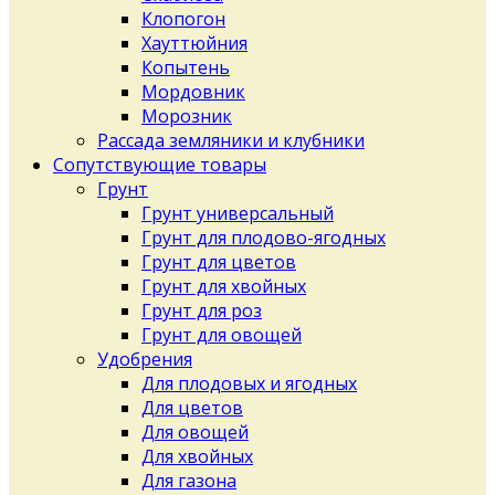
Клопогон
Хауттюйния
Копытень
Мордовник
Морозник
Рассада земляники и клубники
Сопутствующие товары
Грунт
Грунт универсальный
Грунт для плодово-ягодных
Грунт для цветов
Грунт для хвойных
Грунт для роз
Грунт для овощей
Удобрения
Для плодовых и ягодных
Для цветов
Для овощей
Для хвойных
Для газона