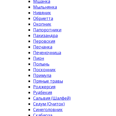
Мшанка
Мыльнянка
Нивяник
Обриетта
Окопник
Папоротники
Пахизандра
Перовския
Песчанка
Печеночница
Пион
Полынь
Посконник
Примула
Пряные травы
Роджерсия
Рудбекия
Сальвия (Шалфей)
Седум (Очиток)
Синеголовник
Скабиоза