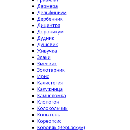
Дармера
Дельфиниум
Дербенник
Дицентра
Дороникум
Дудник
Душевик
Живучка
Злаки
Змеевик
Золотарник
Ирис
Калистегия
Калужница
Камнеломка
Клопогон
Колокольчик
Копытень
Кореопсис
Коровяк (Вербаскум)