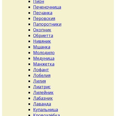
Пион
Печеночница
Песчанка
Перовския
Папоротники
Окопник
Обриетта
Нивяник
Мшанка
Молодило
Медуница
Манжетка
Лофант
Лобелия
Лилия
Лиатрис
Лилейник
Лабазник
Лаванда
Купальница
Кровохлёбка