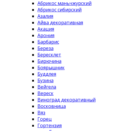
Абрикос маньчжурский
Абрикос сибирский
Азалия
Айва декоративная
Акация
Арония
Барбарис
Береза
Бересклет
Бирючина
Боярышник
Буддлея
Бузина
Вейгела
Вереск
Виноград декоративный
Восковница
Вяз
Горец
Гортензия