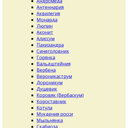
Андромеда
Антеннария
Аквилегия
Монарда
Люпин
Аконит
Алиссум
Пахизандра
Синеголовник
Горянка
Вальдштейния
Вербена
Вероникаструм
Дороникум
Душевик
Коровяк (Вербаскум)
Короставник
Котула
Мукдения росси
Мыльнянка
Скабиоза