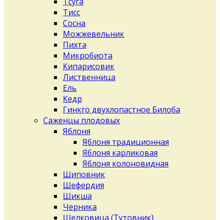
Тсуга
Тисс
Сосна
Можжевельник
Пихта
Микробиота
Кипарисовик
Лиственница
Ель
Кедр
Гинкго двухлопастное Билоба
Саженцы плодовых
Яблоня
Яблоня традиционная
Яблоня карликовая
Яблоня колоновидная
Шиповник
Шефердия
Шикша
Черника
Шелковица (Тутовник)