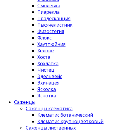
Смолевка
Тиарелла
Традесканция
Тысячелистник
Физостегия
Флокс
Хауттюйния
Хелоне
Хоста
Хохлатка
Чистец
Эдельвейс
Эхинацея
Ясколка
Яснотка
Саженцы
Саженцы клематиса
Клематис ботанический
Клематис крупноцветковый
Саженцы лиственных