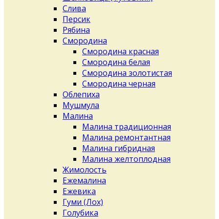
Слива
Персик
Рябина
Смородина
Смородина красная
Смородина белая
Смородина золотистая
Смородина черная
Облепиха
Мушмула
Малина
Малина традиционная
Малина ремонтантная
Малина гибридная
Малина желтоплодная
Жимолость
Ежемалина
Ежевика
Гуми (Лох)
Голубика