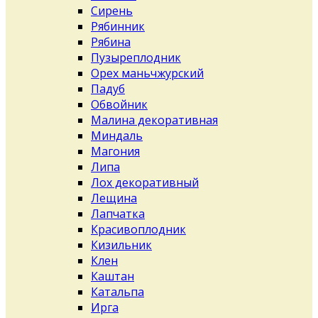
Сирень
Рябинник
Рябина
Пузыреплодник
Орех маньчжурский
Падуб
Обвойник
Малина декоративная
Миндаль
Магония
Липа
Лох декоративный
Лещина
Лапчатка
Красивоплодник
Кизильник
Клен
Каштан
Катальпа
Ирга