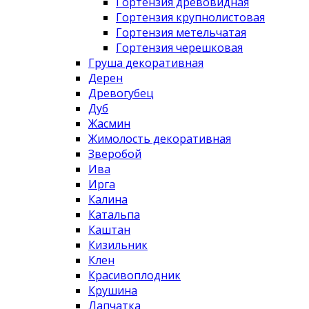
Гортензия древовидная
Гортензия крупнолистовая
Гортензия метельчатая
Гортензия черешковая
Груша декоративная
Дерен
Древогубец
Дуб
Жасмин
Жимолость декоративная
Зверобой
Ива
Ирга
Калина
Катальпа
Каштан
Кизильник
Клен
Красивоплодник
Крушина
Лапчатка