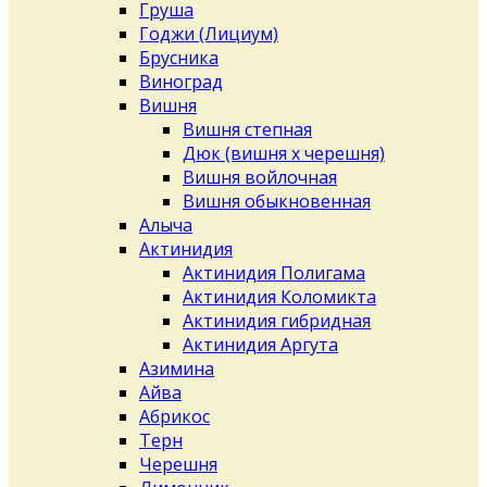
Груша
Годжи (Лициум)
Брусника
Виноград
Вишня
Вишня степная
Дюк (вишня х черешня)
Вишня войлочная
Вишня обыкновенная
Алыча
Актинидия
Актинидия Полигама
Актинидия Коломикта
Актинидия гибридная
Актинидия Аргута
Азимина
Айва
Абрикос
Терн
Черешня