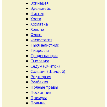
Эхинацея
Эдельвейс
Чистец
Хоста
Хохлатка
Хелоне
Флокс
Физостегия
Тысячелистник
Тиарелла
Традесканция
Смолевка
Седум (Очиток)
Сальвия (Шалфей)
Роджерсия
Рудбекия
Пряные травы
Посконник
Примула
Полынь