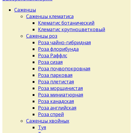
Саженцы
Саженцы клематиса
Клематис ботанический
Клематис крупноцветковый
Саженцы роз
Роза чайно-гибридная
Роза флорибунда
Роза Раффлс
Роза сизая
Роза почвопокровная
Роза парковая
Роза плетистая
Роза морщинистая
Роза миниатюрная
Роза канадская
Роза английская
Роза спрей
Саженцы хвойных
Туя