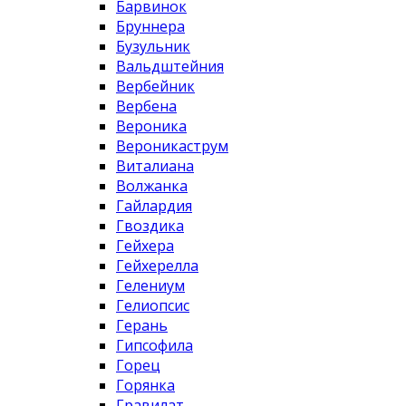
Барвинок
Бруннера
Бузульник
Вальдштейния
Вербейник
Вербена
Вероника
Вероникаструм
Виталиана
Волжанка
Гайлардия
Гвоздика
Гейхера
Гейхерелла
Гелениум
Гелиопсис
Герань
Гипсофила
Горец
Горянка
Гравилат