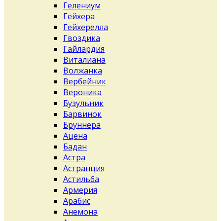
Гелениум
Гейхера
Гейхерелла
Гвоздика
Гайлардия
Виталиана
Волжанка
Вербейник
Вероника
Бузульник
Барвинок
Бруннера
Ацена
Бадан
Астра
Астранция
Астильба
Армерия
Арабис
Анемона