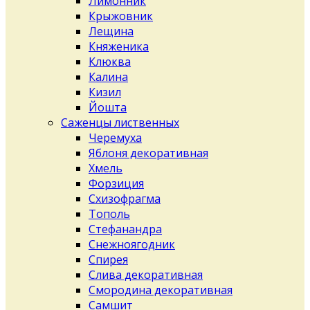
Лимонник
Крыжовник
Лещина
Княженика
Клюква
Калина
Кизил
Йошта
Саженцы лиственных
Черемуха
Яблоня декоративная
Хмель
Форзиция
Схизофрагма
Тополь
Стефанандра
Снежноягодник
Спирея
Слива декоративная
Смородина декоративная
Самшит