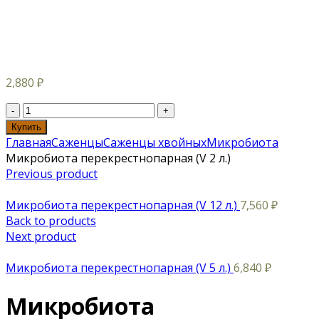
2,880
₽
Купить
Главная
Саженцы
Саженцы хвойных
Микробиота
Микробиота перекрестнопарная (V 2 л.)
Previous product
Микробиота перекрестнопарная (V 12 л.)
7,560
₽
Back to products
Next product
Микробиота перекрестнопарная (V 5 л.)
6,840
₽
Микробиота