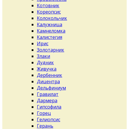
Котовник
Кореопсис
Колокольчик
Калужница
Камнеломка
Калистегия
Ирис
Золотарник
Злаки
Дудник
Живучка
Дербенник
Дицентра
Дельфиниум
Гравилат
Дармера
Гипсофила
Горец
Гелиопсис
Герань