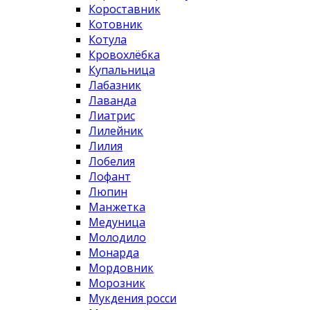
Короставник
Котовник
Котула
Кровохлёбка
Купальница
Лабазник
Лаванда
Лиатрис
Лилейник
Лилия
Лобелия
Лофант
Люпин
Манжетка
Медуница
Молодило
Монарда
Мордовник
Морозник
Мукдения росси