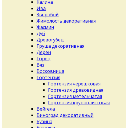
Калина
Ива
Зверобой
Жимолость декоративная
Жасмин
Дуб
Древогубец
Груша декоративная
Дерен
Горец
Вяз
Восковница
Гортензия
Гортензия черешковая
Гортензия древовидная
Гортензия метельчатая
Гортензия крупнолистовая
Вейгела
Виноград декоративный
Бузина
Буддлея