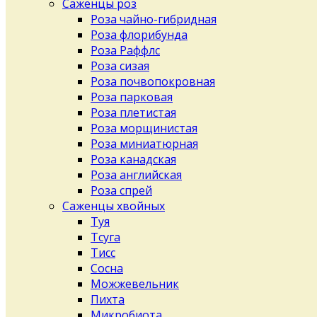
Саженцы роз
Роза чайно-гибридная
Роза флорибунда
Роза Раффлс
Роза сизая
Роза почвопокровная
Роза парковая
Роза плетистая
Роза морщинистая
Роза миниатюрная
Роза канадская
Роза английская
Роза спрей
Саженцы хвойных
Туя
Тсуга
Тисс
Сосна
Можжевельник
Пихта
Микробиота