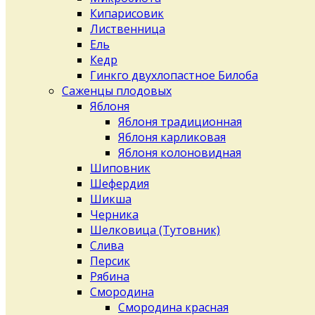
Кипарисовик
Лиственница
Ель
Кедр
Гинкго двухлопастное Билоба
Саженцы плодовых
Яблоня
Яблоня традиционная
Яблоня карликовая
Яблоня колоновидная
Шиповник
Шефердия
Шикша
Черника
Шелковица (Тутовник)
Слива
Персик
Рябина
Смородина
Смородина красная