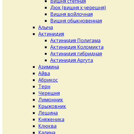
Вишня степная
Дюк (вишня х черешня)
Вишня войлочная
Вишня обыкновенная
Алыча
Актинидия
Актинидия Полигама
Актинидия Коломикта
Актинидия гибридная
Актинидия Аргута
Азимина
Айва
Абрикос
Терн
Черешня
Лимонник
Крыжовник
Лещина
Княженика
Клюква
Калина