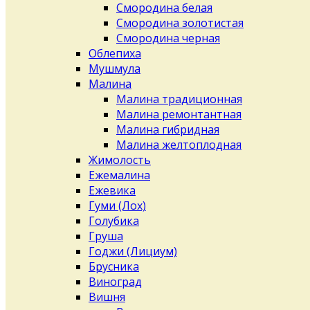
Смородина белая
Смородина золотистая
Смородина черная
Облепиха
Мушмула
Малина
Малина традиционная
Малина ремонтантная
Малина гибридная
Малина желтоплодная
Жимолость
Ежемалина
Ежевика
Гуми (Лох)
Голубика
Груша
Годжи (Лициум)
Брусника
Виноград
Вишня