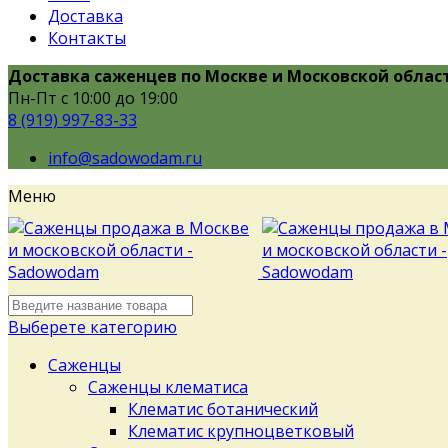
Доставка
Контакты
Доставка саженцев по Москве и Московской облас
Пн-Пт с 10:00 до 19:00
8 (919) 997-83-33
info@sadowodam.ru
Меню
Выберете категорию
Саженцы
Саженцы клематиса
Клематис ботанический
Клематис крупноцветковый