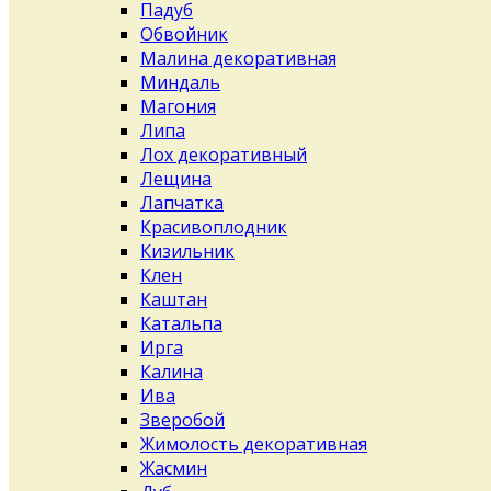
Падуб
Обвойник
Малина декоративная
Миндаль
Магония
Липа
Лох декоративный
Лещина
Лапчатка
Красивоплодник
Кизильник
Клен
Каштан
Катальпа
Ирга
Калина
Ива
Зверобой
Жимолость декоративная
Жасмин