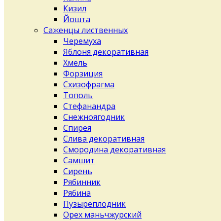
Кизил
Йошта
Саженцы лиственных
Черемуха
Яблоня декоративная
Хмель
Форзиция
Схизофрагма
Тополь
Стефанандра
Снежноягодник
Спирея
Слива декоративная
Смородина декоративная
Самшит
Сирень
Рябинник
Рябина
Пузыреплодник
Орех маньчжурский