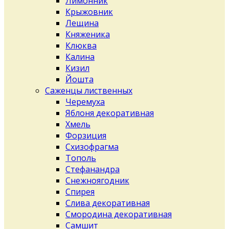
Лимонник
Крыжовник
Лещина
Княженика
Клюква
Калина
Кизил
Йошта
Саженцы лиственных
Черемуха
Яблоня декоративная
Хмель
Форзиция
Схизофрагма
Тополь
Стефанандра
Снежноягодник
Спирея
Слива декоративная
Смородина декоративная
Самшит