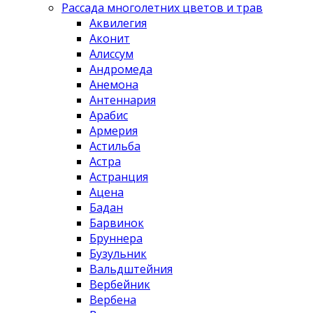
Рассада многолетних цветов и трав
Аквилегия
Аконит
Алиссум
Андромеда
Анемона
Антеннария
Арабис
Армерия
Астильба
Астра
Астранция
Ацена
Бадан
Барвинок
Бруннера
Бузульник
Вальдштейния
Вербейник
Вербена