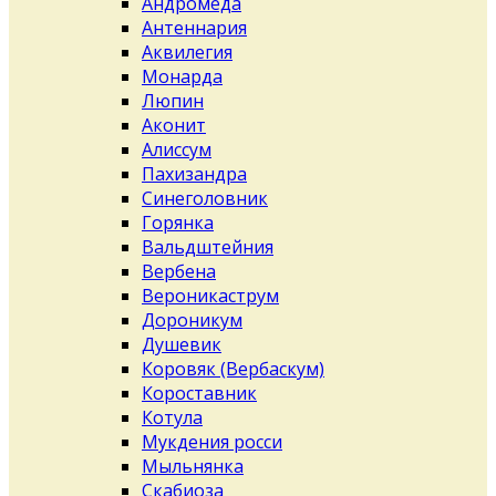
Андромеда
Антеннария
Аквилегия
Монарда
Люпин
Аконит
Алиссум
Пахизандра
Синеголовник
Горянка
Вальдштейния
Вербена
Вероникаструм
Дороникум
Душевик
Коровяк (Вербаскум)
Короставник
Котула
Мукдения росси
Мыльнянка
Скабиоза