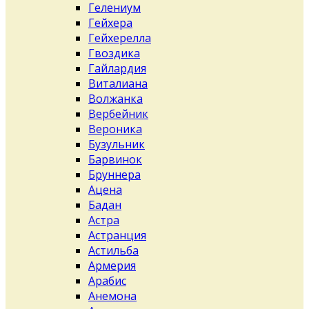
Гелениум
Гейхера
Гейхерелла
Гвоздика
Гайлардия
Виталиана
Волжанка
Вербейник
Вероника
Бузульник
Барвинок
Бруннера
Ацена
Бадан
Астра
Астранция
Астильба
Армерия
Арабис
Анемона