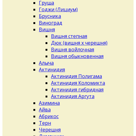
Груша
Годжи (Лициум)
Брусника
Виноград
Вишня
Вишня степная
Дюк (вишня х черешня)
Вишня войлочная
Вишня обыкновенная
Алыча
Актинидия
Актинидия Полигама
Актинидия Коломикта
Актинидия гибридная
Актинидия Аргута
Азимина
Айва
Абрикос
Терн
Черешня