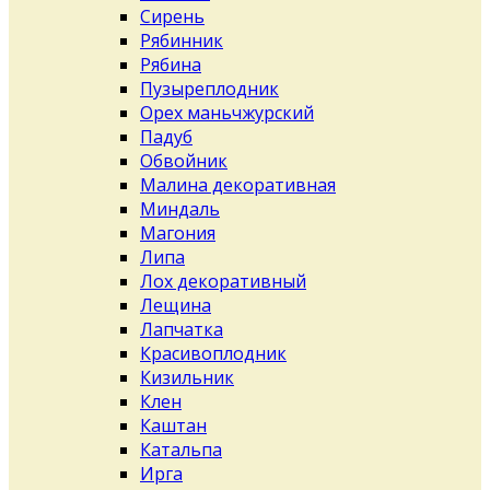
Сирень
Рябинник
Рябина
Пузыреплодник
Орех маньчжурский
Падуб
Обвойник
Малина декоративная
Миндаль
Магония
Липа
Лох декоративный
Лещина
Лапчатка
Красивоплодник
Кизильник
Клен
Каштан
Катальпа
Ирга