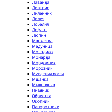
Лаванда
Лиатрис
Лилейник
Лилия
Лобелия
Лофант
Люпин
Манжетка
Медуница
Молодило
Монарда
Мордовник
Морозник
Мукдения росси
Мшанка
Мыльнянка
Нивяник
Обриетта
Окопник
Папоротники