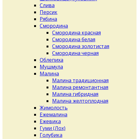
Слива
Персик
Рябина
Смородина
Смородина красная
Смородина белая
Смородина золотистая
Смородина черная
Облепиха
Мушмула
Малина
Малина традиционная
Малина ремонтантная
Малина гибридная
Малина желтоплодная
Жимолость
Ежемалина
Ежевика
Гуми (Лох)
Голубика