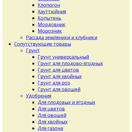
Клопогон
Хауттюйния
Копытень
Мордовник
Морозник
Рассада земляники и клубники
Сопутствующие товары
Грунт
Грунт универсальный
Грунт для плодово-ягодных
Грунт для цветов
Грунт для хвойных
Грунт для роз
Грунт для овощей
Удобрения
Для плодовых и ягодных
Для цветов
Для овощей
Для хвойных
Для газона