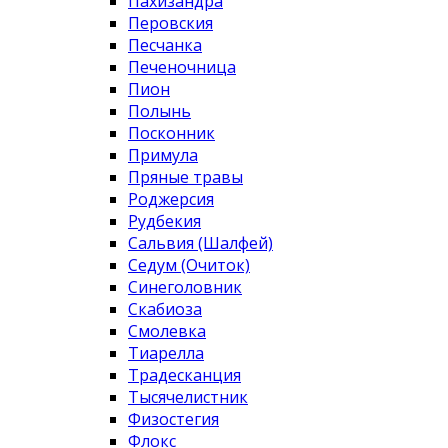
Пахизандра
Перовския
Песчанка
Печеночница
Пион
Полынь
Посконник
Примула
Пряные травы
Роджерсия
Рудбекия
Сальвия (Шалфей)
Седум (Очиток)
Синеголовник
Скабиоза
Смолевка
Тиарелла
Традесканция
Тысячелистник
Физостегия
Флокс