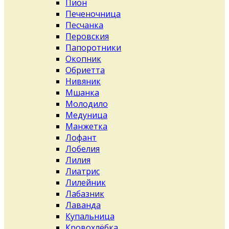
Пион
Печеночница
Песчанка
Перовския
Папоротники
Окопник
Обриетта
Нивяник
Мшанка
Молодило
Медуница
Манжетка
Лофант
Лобелия
Лилия
Лиатрис
Лилейник
Лабазник
Лаванда
Купальница
Кровохлёбка