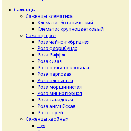
Саженцы
Саженцы клематиса
Клематис ботанический
Клематис крупноцветковый
Саженцы роз
Роза чайно-гибридная
Роза флорибунда
Роза Раффлс
Роза сизая
Роза почвопокровная
Роза парковая
Роза плетистая
Роза морщинистая
Роза миниатюрная
Роза канадская
Роза английская
Роза спрей
Саженцы хвойных
Туя