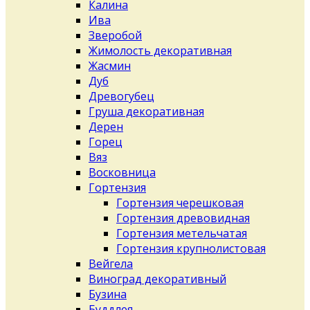
Калина
Ива
Зверобой
Жимолость декоративная
Жасмин
Дуб
Древогубец
Груша декоративная
Дерен
Горец
Вяз
Восковница
Гортензия
Гортензия черешковая
Гортензия древовидная
Гортензия метельчатая
Гортензия крупнолистовая
Вейгела
Виноград декоративный
Бузина
Буддлея