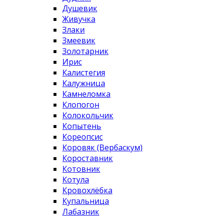
Душевик
Живучка
Злаки
Змеевик
Золотарник
Ирис
Калистегия
Калужница
Камнеломка
Клопогон
Колокольчик
Копытень
Кореопсис
Коровяк (Вербаскум)
Короставник
Котовник
Котула
Кровохлёбка
Купальница
Лабазник