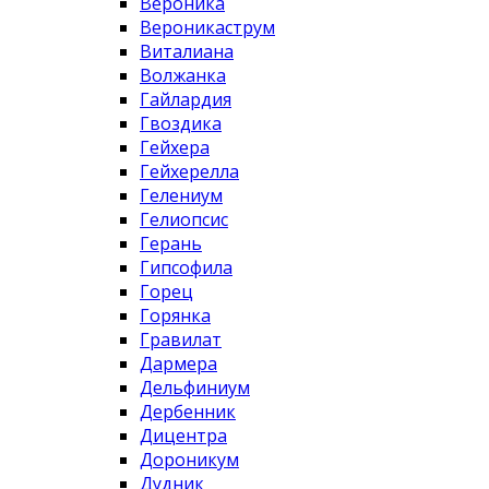
Вероника
Вероникаструм
Виталиана
Волжанка
Гайлардия
Гвоздика
Гейхера
Гейхерелла
Гелениум
Гелиопсис
Герань
Гипсофила
Горец
Горянка
Гравилат
Дармера
Дельфиниум
Дербенник
Дицентра
Дороникум
Дудник