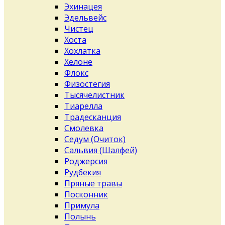
Эхинацея
Эдельвейс
Чистец
Хоста
Хохлатка
Хелоне
Флокс
Физостегия
Тысячелистник
Тиарелла
Традесканция
Смолевка
Седум (Очиток)
Сальвия (Шалфей)
Роджерсия
Рудбекия
Пряные травы
Посконник
Примула
Полынь