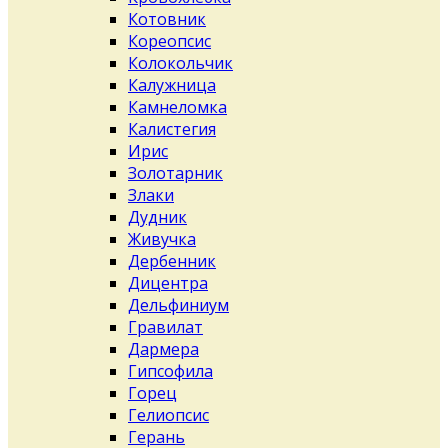
Котовник
Кореопсис
Колокольчик
Калужница
Камнеломка
Калистегия
Ирис
Золотарник
Злаки
Дудник
Живучка
Дербенник
Дицентра
Дельфиниум
Гравилат
Дармера
Гипсофила
Горец
Гелиопсис
Герань