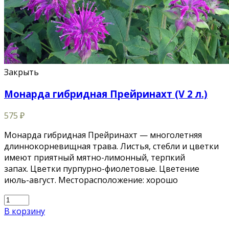
Закрыть
Монарда гибридная Прейринахт (V 2 л.)
575
₽
Монарда гибридная Прейринахт — многолетняя
длиннокорневищная трава. Листья, стебли и цветки
имеют приятный мятно-лимонный, терпкий
запах. Цветки пурпурно-фиолетовые. Цветение
июль-август. Месторасположение: хорошо
В корзину