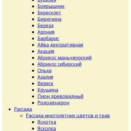
Боярышник
Бересклет
Бирючина
Береза
Арония
Барбарис
Айва декоративная
Акация
Абрикос маньчжурский
Абрикос сибирский
Ольха
Азалия
Вереск
Крушина
Пион древовидный
Рододендрон
Рассада
Рассада многолетних цветов и трав
Яснотка
Ясколка