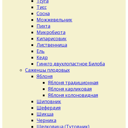
Тсуга
Тисс
Сосна
Можжевельник
Пихта
Микробиота
Кипарисовик
Лиственница
Ель
Кедр
Гинкго двухлопастное Билоба
Саженцы плодовых
Яблоня
Яблоня традиционная
Яблоня карликовая
Яблоня колоновидная
Шиповник
Шефердия
Шикша
Черника
Шелковица (Тутовник)