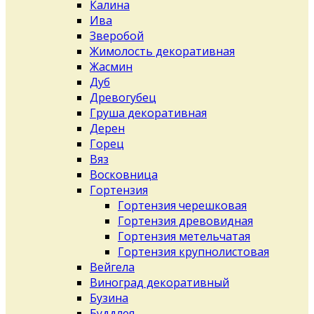
Калина
Ива
Зверобой
Жимолость декоративная
Жасмин
Дуб
Древогубец
Груша декоративная
Дерен
Горец
Вяз
Восковница
Гортензия
Гортензия черешковая
Гортензия древовидная
Гортензия метельчатая
Гортензия крупнолистовая
Вейгела
Виноград декоративный
Бузина
Буддлея