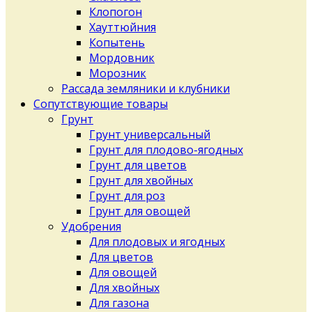
Клопогон
Хауттюйния
Копытень
Мордовник
Морозник
Рассада земляники и клубники
Сопутствующие товары
Грунт
Грунт универсальный
Грунт для плодово-ягодных
Грунт для цветов
Грунт для хвойных
Грунт для роз
Грунт для овощей
Удобрения
Для плодовых и ягодных
Для цветов
Для овощей
Для хвойных
Для газона