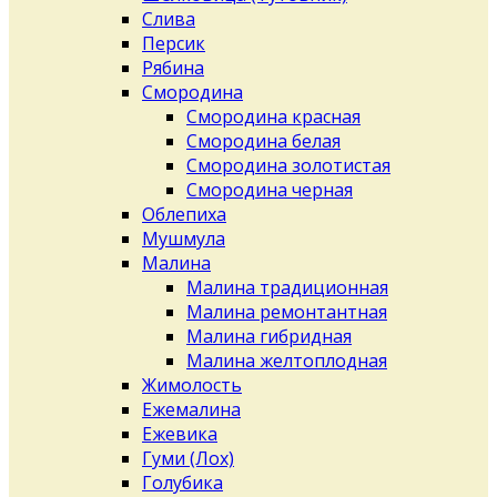
Слива
Персик
Рябина
Смородина
Смородина красная
Смородина белая
Смородина золотистая
Смородина черная
Облепиха
Мушмула
Малина
Малина традиционная
Малина ремонтантная
Малина гибридная
Малина желтоплодная
Жимолость
Ежемалина
Ежевика
Гуми (Лох)
Голубика