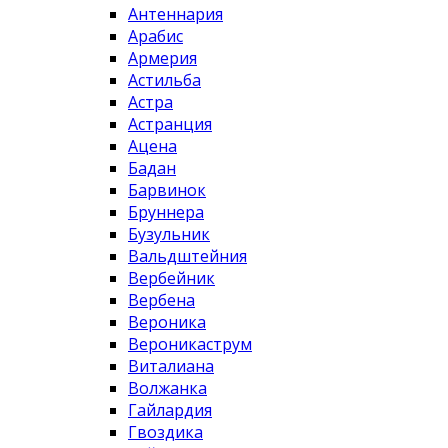
Антеннария
Арабис
Армерия
Астильба
Астра
Астранция
Ацена
Бадан
Барвинок
Бруннера
Бузульник
Вальдштейния
Вербейник
Вербена
Вероника
Вероникаструм
Виталиана
Волжанка
Гайлардия
Гвоздика