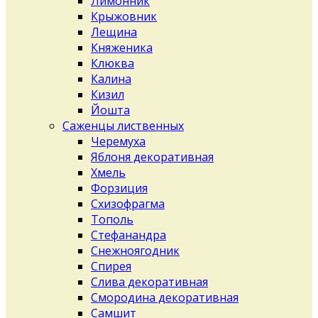
Лимонник
Крыжовник
Лещина
Княженика
Клюква
Калина
Кизил
Йошта
Саженцы лиственных
Черемуха
Яблоня декоративная
Хмель
Форзиция
Схизофрагма
Тополь
Стефанандра
Снежноягодник
Спирея
Слива декоративная
Смородина декоративная
Самшит