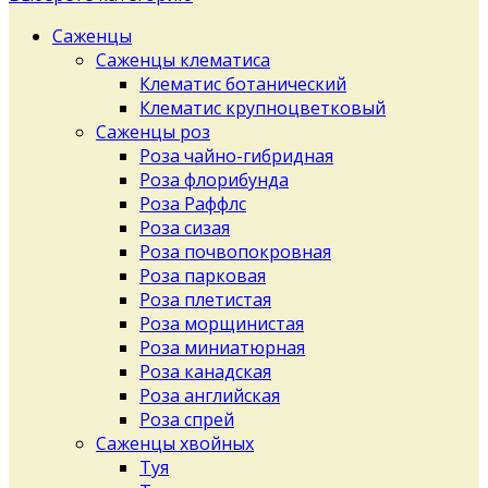
Саженцы
Саженцы клематиса
Клематис ботанический
Клематис крупноцветковый
Саженцы роз
Роза чайно-гибридная
Роза флорибунда
Роза Раффлс
Роза сизая
Роза почвопокровная
Роза парковая
Роза плетистая
Роза морщинистая
Роза миниатюрная
Роза канадская
Роза английская
Роза спрей
Саженцы хвойных
Туя