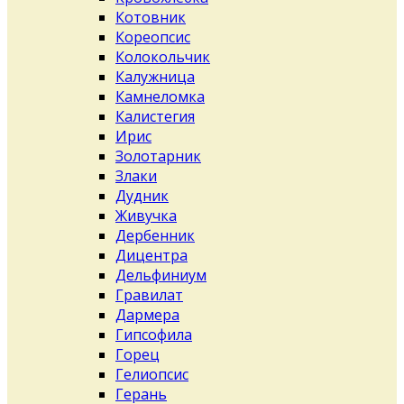
Котовник
Кореопсис
Колокольчик
Калужница
Камнеломка
Калистегия
Ирис
Золотарник
Злаки
Дудник
Живучка
Дербенник
Дицентра
Дельфиниум
Гравилат
Дармера
Гипсофила
Горец
Гелиопсис
Герань