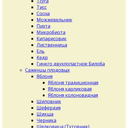
Тсуга
Тисс
Сосна
Можжевельник
Пихта
Микробиота
Кипарисовик
Лиственница
Ель
Кедр
Гинкго двухлопастное Билоба
Саженцы плодовых
Яблоня
Яблоня традиционная
Яблоня карликовая
Яблоня колоновидная
Шиповник
Шефердия
Шикша
Черника
Шелковица (Тутовник)