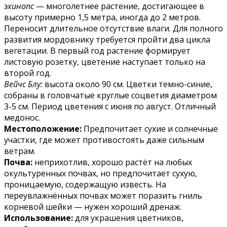
эхинопс
— многолетнее растение, достигающее в
высоту примерно 1,5 метра, иногда до 2 метров.
Переносит длительное отсутствие влаги. Для полного
развития мордовнику требуется пройти два цикла
вегетации. В первый год растение формирует
листовую розетку, цветение наступает только на
второй год.
Вейчс Блу:
высота около 90 см. Цветки темно-синие,
собраны в головчатые круглые соцветия диаметром
3-5 см. Период цветения с июня по август. Отличный
медонос.
Местоположение:
Предпочитает сухие и солнечные
участки, где может противостоять даже сильным
ветрам.
Почва:
неприхотлив, хорошо растёт на любых
окультуренных почвах, но предпочитает сухую,
проницаемую, содержащую известь. На
переувлажнённых почвах может поразить гниль
корневой шейки — нужен хороший дренаж.
Использование:
для украшения цветников,