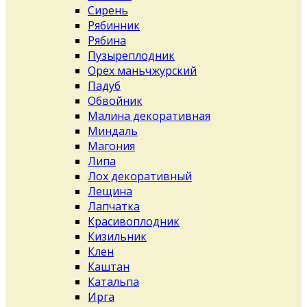
Сирень
Рябинник
Рябина
Пузыреплодник
Орех маньчжурский
Падуб
Обвойник
Малина декоративная
Миндаль
Магония
Липа
Лох декоративный
Лещина
Лапчатка
Красивоплодник
Кизильник
Клен
Каштан
Катальпа
Ирга