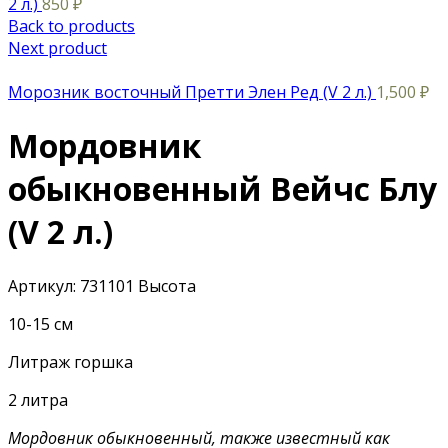
2 л.)
850
₽
Back to products
Next product
Морозник восточный Претти Элен Ред (V 2 л.)
1,500
₽
Мордовник
обыкновенный Вейчс Блу
(V 2 л.)
Артикул:
731101
Высота
10-15 см
Литраж горшка
2 литра
Мордовник обыкновенный, также известный как