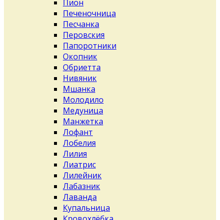
Пион
Печеночница
Песчанка
Перовския
Папоротники
Окопник
Обриетта
Нивяник
Мшанка
Молодило
Медуница
Манжетка
Лофант
Лобелия
Лилия
Лиатрис
Лилейник
Лабазник
Лаванда
Купальница
Кровохлёбка