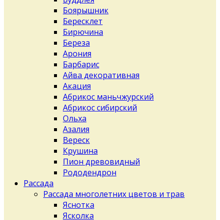
Боярышник
Бересклет
Бирючина
Береза
Арония
Барбарис
Айва декоративная
Акация
Абрикос маньчжурский
Абрикос сибирский
Ольха
Азалия
Вереск
Крушина
Пион древовидный
Рододендрон
Рассада
Рассада многолетних цветов и трав
Яснотка
Ясколка