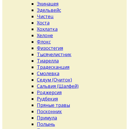
Эхинацея
Эдельвейс
Чистец
Хоста
Хохлатка
Хелоне
Флокс
Физостегия
Тысячелистник
Тиарелла
Традесканция
Смолевка
Седум (Очиток)
Сальвия (Шалфей)
Роджерсия
Рудбекия
Пряные травы
Посконник
Примула
Полынь