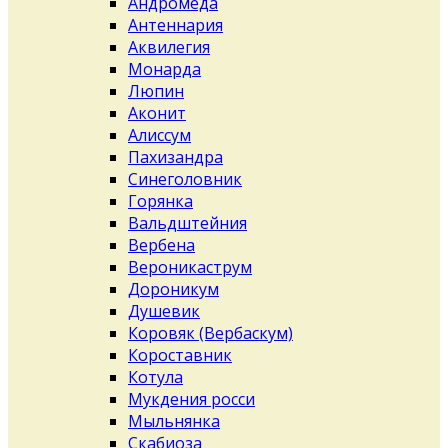
Андромеда
Антеннария
Аквилегия
Монарда
Люпин
Аконит
Алиссум
Пахизандра
Синеголовник
Горянка
Вальдштейния
Вербена
Вероникаструм
Дороникум
Душевик
Коровяк (Вербаскум)
Короставник
Котула
Мукдения росси
Мыльнянка
Скабиоза