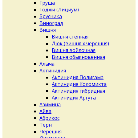
Груша
Годжи (Лициум)
Брусника
Виноград
Вишня
Вишня степная
Дюк (вишня х черешня)
Вишня войлочная
Вишня обыкновенная
Алыча
Актинидия
Актинидия Полигама
Актинидия Коломикта
Актинидия гибридная
Актинидия Аргута
Азимина
Айва
Абрикос
Терн
Черешня