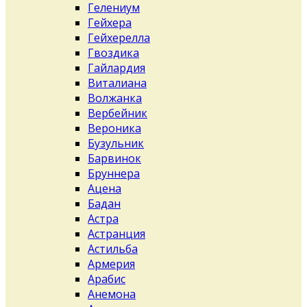
Гелениум
Гейхера
Гейхерелла
Гвоздика
Гайлардия
Виталиана
Волжанка
Вербейник
Вероника
Бузульник
Барвинок
Бруннера
Ацена
Бадан
Астра
Астранция
Астильба
Армерия
Арабис
Анемона