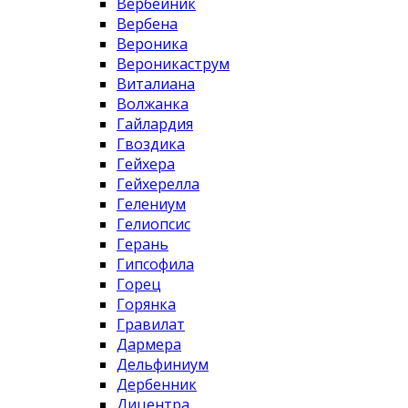
Вербейник
Вербена
Вероника
Вероникаструм
Виталиана
Волжанка
Гайлардия
Гвоздика
Гейхера
Гейхерелла
Гелениум
Гелиопсис
Герань
Гипсофила
Горец
Горянка
Гравилат
Дармера
Дельфиниум
Дербенник
Дицентра