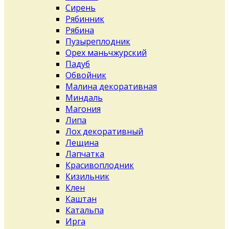
Сирень
Рябинник
Рябина
Пузыреплодник
Орех маньчжурский
Падуб
Обвойник
Малина декоративная
Миндаль
Магония
Липа
Лох декоративный
Лещина
Лапчатка
Красивоплодник
Кизильник
Клен
Каштан
Катальпа
Ирга