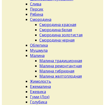
Слива
Персик
Рябина
Смородина
Смородина красная
Смородина белая
Смородина золотистая
Смородина черная
Облепиха
Мушмула
Малина
Малина традиционная
Малина ремонтантная
Малина гибридная
Малина желтоплодная
Жимолость
Ежемалина
Ежевика
Гуми (Лох)
Голубика