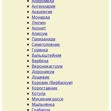
Андромеда
Антеннария
Аквилегия
Монарда
Люпин
Аконит
Алиссум
Пахизандра
Синеголовник
Горянка
Вальдштейния
Вербена
Вероникаструм
Дороникум
Душевик
Коровяк (Вербаскум)
Короставник
Котула
Мукдения росси
Мыльнянка
Скабиоза