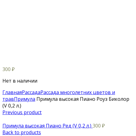
300
₽
Нет в наличии
Главная
Рассада
Рассада многолетних цветов и
трав
Примула
Примула высокая Пиано Роуз Биколор
(V 0,2 л.)
Previous product
Примула высокая Пиано Ред (V 0,2 л.)
300
₽
Back to products