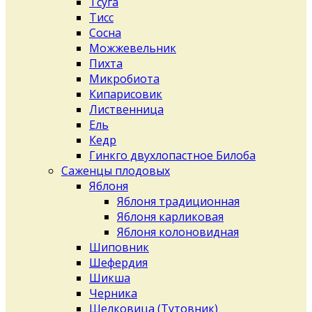
Тсуга
Тисс
Сосна
Можжевельник
Пихта
Микробиота
Кипарисовик
Лиственница
Ель
Кедр
Гинкго двухлопастное Билоба
Саженцы плодовых
Яблоня
Яблоня традиционная
Яблоня карликовая
Яблоня колоновидная
Шиповник
Шефердия
Шикша
Черника
Шелковица (Тутовник)