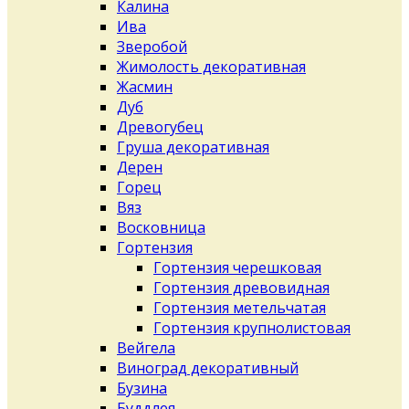
Калина
Ива
Зверобой
Жимолость декоративная
Жасмин
Дуб
Древогубец
Груша декоративная
Дерен
Горец
Вяз
Восковница
Гортензия
Гортензия черешковая
Гортензия древовидная
Гортензия метельчатая
Гортензия крупнолистовая
Вейгела
Виноград декоративный
Бузина
Буддлея