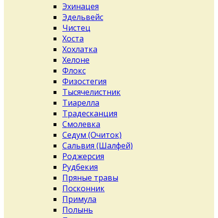
Эхинацея
Эдельвейс
Чистец
Хоста
Хохлатка
Хелоне
Флокс
Физостегия
Тысячелистник
Тиарелла
Традесканция
Смолевка
Седум (Очиток)
Сальвия (Шалфей)
Роджерсия
Рудбекия
Пряные травы
Посконник
Примула
Полынь