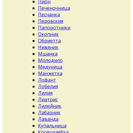
Пион
Печеночница
Песчанка
Перовския
Папоротники
Окопник
Обриетта
Нивяник
Мшанка
Молодило
Медуница
Манжетка
Лофант
Лобелия
Лилия
Лиатрис
Лилейник
Лабазник
Лаванда
Купальница
Кровохлёбка