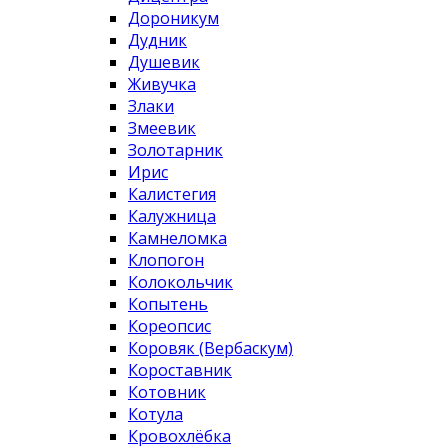
Дороникум
Дудник
Душевик
Живучка
Злаки
Змеевик
Золотарник
Ирис
Калистегия
Калужница
Камнеломка
Клопогон
Колокольчик
Копытень
Кореопсис
Коровяк (Вербаскум)
Короставник
Котовник
Котула
Кровохлёбка