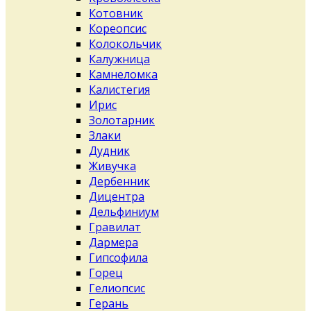
Котовник
Кореопсис
Колокольчик
Калужница
Камнеломка
Калистегия
Ирис
Золотарник
Злаки
Дудник
Живучка
Дербенник
Дицентра
Дельфиниум
Гравилат
Дармера
Гипсофила
Горец
Гелиопсис
Герань