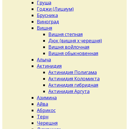
Груша
Годжи (Лициум)
Брусника
Виноград
Вишня
Вишня степная
Дюк (вишня х черешня)
Вишня войлочная
Вишня обыкновенная
Алыча
Актинидия
Актинидия Полигама
Актинидия Коломикта
Актинидия гибридная
Актинидия Аргута
Азимина
Айва
Абрикос
Терн
Черешня