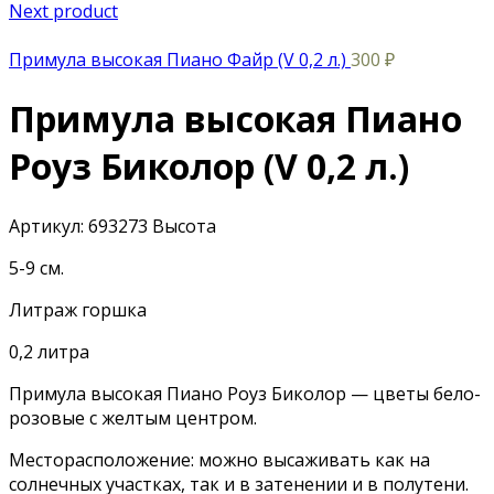
Next product
Примула высокая Пиано Файр (V 0,2 л.)
300
₽
Примула высокая Пиано
Роуз Биколор (V 0,2 л.)
Артикул:
693273
Высота
5-9 см.
Литраж горшка
0,2 литра
Примула высокая Пиано Роуз Биколор — цветы бело-
розовые с желтым центром.
Месторасположение: можно высаживать как на
солнечных участках, так и в затенении и в полутени.