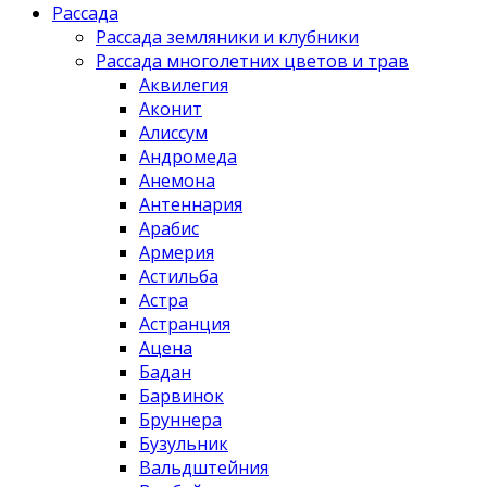
Рассада
Рассада земляники и клубники
Рассада многолетних цветов и трав
Аквилегия
Аконит
Алиссум
Андромеда
Анемона
Антеннария
Арабис
Армерия
Астильба
Астра
Астранция
Ацена
Бадан
Барвинок
Бруннера
Бузульник
Вальдштейния