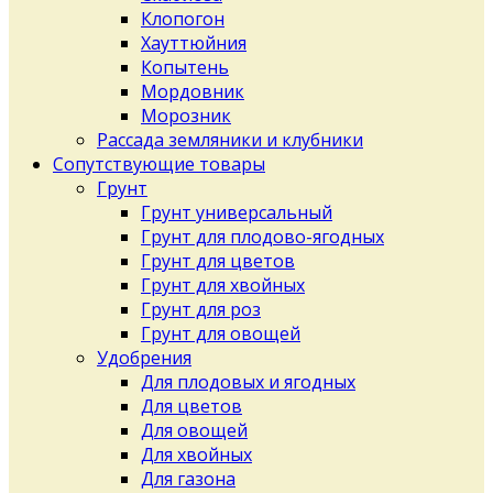
Клопогон
Хауттюйния
Копытень
Мордовник
Морозник
Рассада земляники и клубники
Сопутствующие товары
Грунт
Грунт универсальный
Грунт для плодово-ягодных
Грунт для цветов
Грунт для хвойных
Грунт для роз
Грунт для овощей
Удобрения
Для плодовых и ягодных
Для цветов
Для овощей
Для хвойных
Для газона