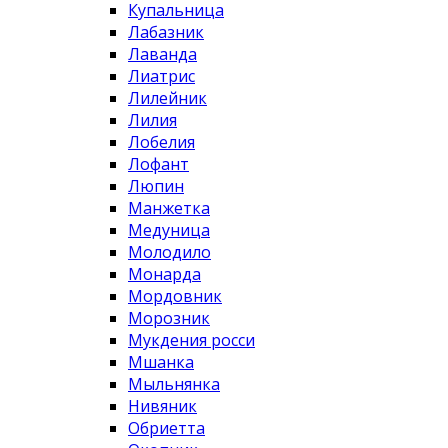
Купальница
Лабазник
Лаванда
Лиатрис
Лилейник
Лилия
Лобелия
Лофант
Люпин
Манжетка
Медуница
Молодило
Монарда
Мордовник
Морозник
Мукдения росси
Мшанка
Мыльнянка
Нивяник
Обриетта