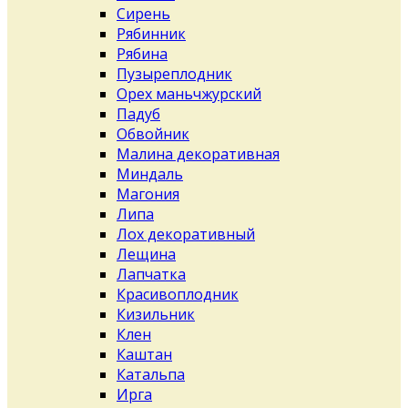
Сирень
Рябинник
Рябина
Пузыреплодник
Орех маньчжурский
Падуб
Обвойник
Малина декоративная
Миндаль
Магония
Липа
Лох декоративный
Лещина
Лапчатка
Красивоплодник
Кизильник
Клен
Каштан
Катальпа
Ирга