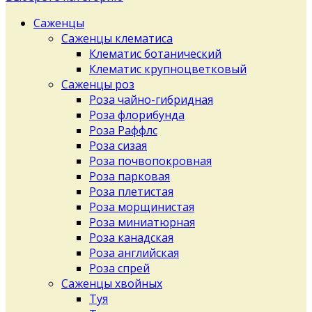
Саженцы
Саженцы клематиса
Клематис ботанический
Клематис крупноцветковый
Саженцы роз
Роза чайно-гибридная
Роза флорибунда
Роза Раффлс
Роза сизая
Роза почвопокровная
Роза парковая
Роза плетистая
Роза морщинистая
Роза миниатюрная
Роза канадская
Роза английская
Роза спрей
Саженцы хвойных
Туя