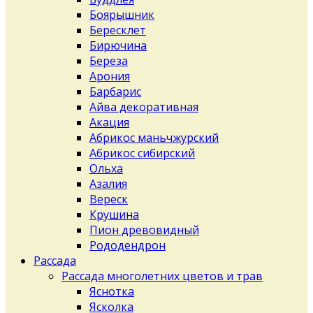
Боярышник
Бересклет
Бирючина
Береза
Арония
Барбарис
Айва декоративная
Акация
Абрикос маньчжурский
Абрикос сибирский
Ольха
Азалия
Вереск
Крушина
Пион древовидный
Рододендрон
Рассада
Рассада многолетних цветов и трав
Яснотка
Ясколка