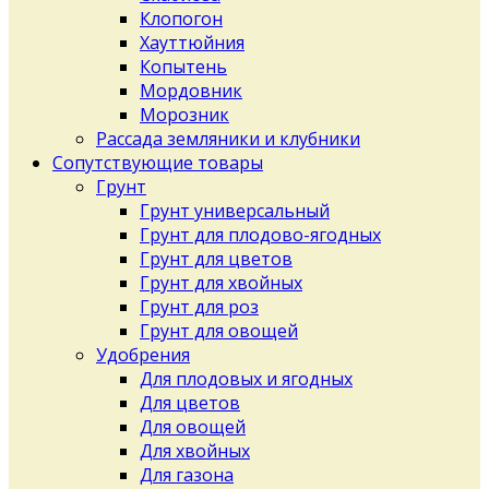
Клопогон
Хауттюйния
Копытень
Мордовник
Морозник
Рассада земляники и клубники
Сопутствующие товары
Грунт
Грунт универсальный
Грунт для плодово-ягодных
Грунт для цветов
Грунт для хвойных
Грунт для роз
Грунт для овощей
Удобрения
Для плодовых и ягодных
Для цветов
Для овощей
Для хвойных
Для газона