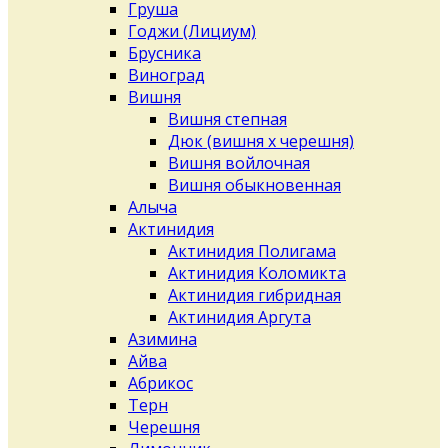
Груша
Годжи (Лициум)
Брусника
Виноград
Вишня
Вишня степная
Дюк (вишня х черешня)
Вишня войлочная
Вишня обыкновенная
Алыча
Актинидия
Актинидия Полигама
Актинидия Коломикта
Актинидия гибридная
Актинидия Аргута
Азимина
Айва
Абрикос
Терн
Черешня