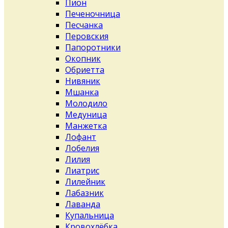
Пион
Печеночница
Песчанка
Перовския
Папоротники
Окопник
Обриетта
Нивяник
Мшанка
Молодило
Медуница
Манжетка
Лофант
Лобелия
Лилия
Лиатрис
Лилейник
Лабазник
Лаванда
Купальница
Кровохлёбка