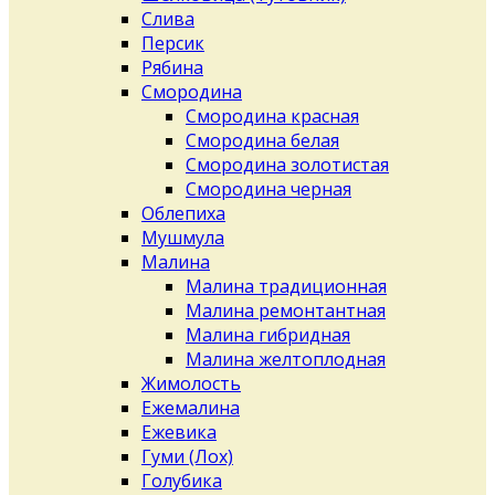
Слива
Персик
Рябина
Смородина
Смородина красная
Смородина белая
Смородина золотистая
Смородина черная
Облепиха
Мушмула
Малина
Малина традиционная
Малина ремонтантная
Малина гибридная
Малина желтоплодная
Жимолость
Ежемалина
Ежевика
Гуми (Лох)
Голубика