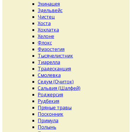
Эхинацея
Эдельвейс
Чистец
Хоста
Хохлатка
Хелоне
Флокс
Физостегия
Тысячелистник
Тиарелла
Традесканция
Смолевка
Седум (Очиток)
Сальвия (Шалфей)
Роджерсия
Рудбекия
Пряные травы
Посконник
Примула
Полынь