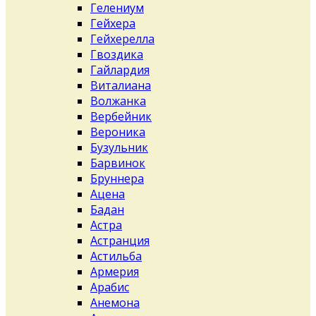
Гелениум
Гейхера
Гейхерелла
Гвоздика
Гайлардия
Виталиана
Волжанка
Вербейник
Вероника
Бузульник
Барвинок
Бруннера
Ацена
Бадан
Астра
Астранция
Астильба
Армерия
Арабис
Анемона