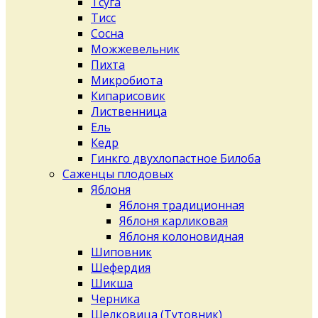
Тсуга
Тисс
Сосна
Можжевельник
Пихта
Микробиота
Кипарисовик
Лиственница
Ель
Кедр
Гинкго двухлопастное Билоба
Саженцы плодовых
Яблоня
Яблоня традиционная
Яблоня карликовая
Яблоня колоновидная
Шиповник
Шефердия
Шикша
Черника
Шелковица (Тутовник)