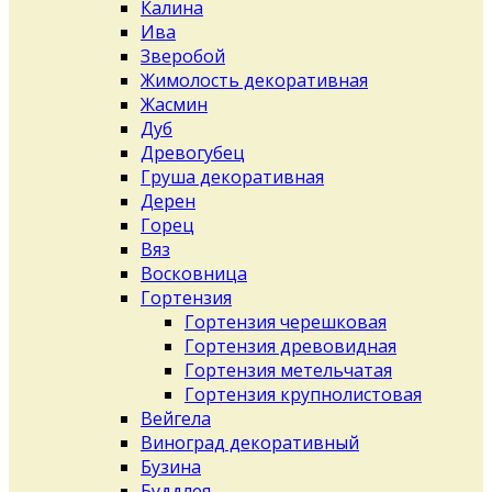
Калина
Ива
Зверобой
Жимолость декоративная
Жасмин
Дуб
Древогубец
Груша декоративная
Дерен
Горец
Вяз
Восковница
Гортензия
Гортензия черешковая
Гортензия древовидная
Гортензия метельчатая
Гортензия крупнолистовая
Вейгела
Виноград декоративный
Бузина
Буддлея