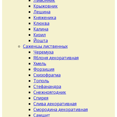
Лимонник
Крыжовник
Лещина
Княженика
Клюква
Калина
Кизил
Йошта
Саженцы лиственных
Черемуха
Яблоня декоративная
Хмель
Форзиция
Схизофрагма
Тополь
Стефанандра
Снежноягодник
Спирея
Слива декоративная
Смородина декоративная
Самшит