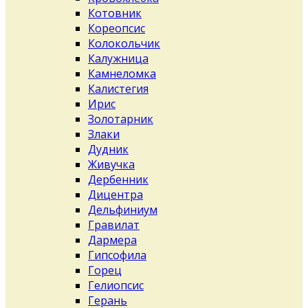
Котовник
Кореопсис
Колокольчик
Калужница
Камнеломка
Калистегия
Ирис
Золотарник
Злаки
Дудник
Живучка
Дербенник
Дицентра
Дельфиниум
Гравилат
Дармера
Гипсофила
Горец
Гелиопсис
Герань