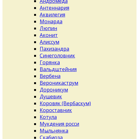
Андромеда
Антеннария
Аквилегия
Монарда
Люпин
Аконит
Алиссум
Пахизандра
Синеголовник
Горянка
Вальдштейния
Вербена
Вероникаструм
Дороникум
Душевик
Коровяк (Вербаскум)
Короставник
Котула
Мукдения росси
Мыльнянка
Скабиоза