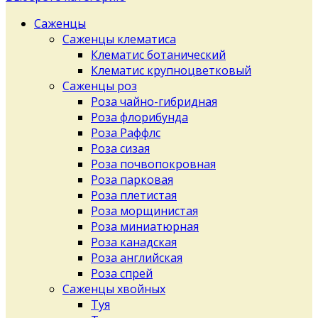
Саженцы
Саженцы клематиса
Клематис ботанический
Клематис крупноцветковый
Саженцы роз
Роза чайно-гибридная
Роза флорибунда
Роза Раффлс
Роза сизая
Роза почвопокровная
Роза парковая
Роза плетистая
Роза морщинистая
Роза миниатюрная
Роза канадская
Роза английская
Роза спрей
Саженцы хвойных
Туя