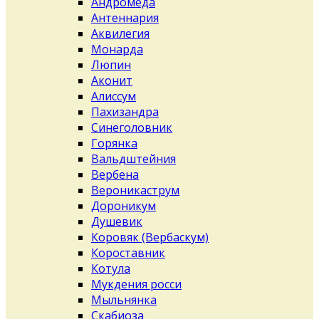
Андромеда
Антеннария
Аквилегия
Монарда
Люпин
Аконит
Алиссум
Пахизандра
Синеголовник
Горянка
Вальдштейния
Вербена
Вероникаструм
Дороникум
Душевик
Коровяк (Вербаскум)
Короставник
Котула
Мукдения росси
Мыльнянка
Скабиоза