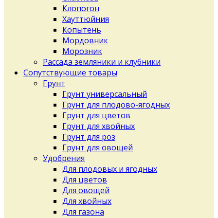
Клопогон
Хауттюйния
Копытень
Мордовник
Морозник
Рассада земляники и клубники
Сопутствующие товары
Грунт
Грунт универсальный
Грунт для плодово-ягодных
Грунт для цветов
Грунт для хвойных
Грунт для роз
Грунт для овощей
Удобрения
Для плодовых и ягодных
Для цветов
Для овощей
Для хвойных
Для газона