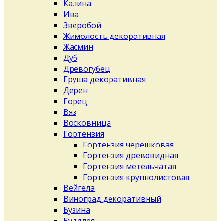
Калина
Ива
Зверобой
Жимолость декоративная
Жасмин
Дуб
Древогубец
Груша декоративная
Дерен
Горец
Вяз
Восковница
Гортензия
Гортензия черешковая
Гортензия древовидная
Гортензия метельчатая
Гортензия крупнолистовая
Вейгела
Виноград декоративный
Бузина
Буддлея