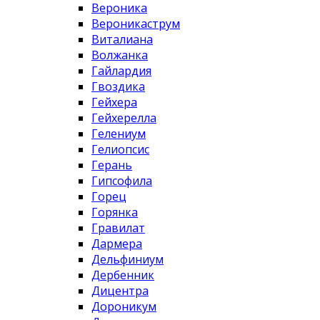
Вероника
Вероникаструм
Виталиана
Волжанка
Гайлардия
Гвоздика
Гейхера
Гейхерелла
Гелениум
Гелиопсис
Герань
Гипсофила
Горец
Горянка
Гравилат
Дармера
Дельфиниум
Дербенник
Дицентра
Дороникум