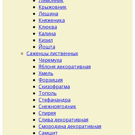
Лимонник
Крыжовник
Лещина
Княженика
Клюква
Калина
Кизил
Йошта
Саженцы лиственных
Черемуха
Яблоня декоративная
Хмель
Форзиция
Схизофрагма
Тополь
Стефанандра
Снежноягодник
Спирея
Слива декоративная
Смородина декоративная
Самшит