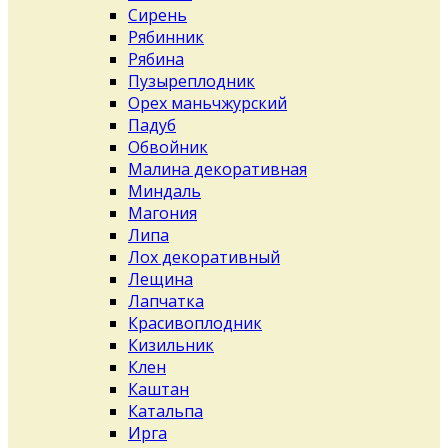
Сирень
Рябинник
Рябина
Пузыреплодник
Орех маньчжурский
Падуб
Обвойник
Малина декоративная
Миндаль
Магония
Липа
Лох декоративный
Лещина
Лапчатка
Красивоплодник
Кизильник
Клен
Каштан
Катальпа
Ирга