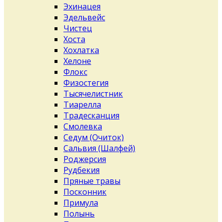
Эхинацея
Эдельвейс
Чистец
Хоста
Хохлатка
Хелоне
Флокс
Физостегия
Тысячелистник
Тиарелла
Традесканция
Смолевка
Седум (Очиток)
Сальвия (Шалфей)
Роджерсия
Рудбекия
Пряные травы
Посконник
Примула
Полынь