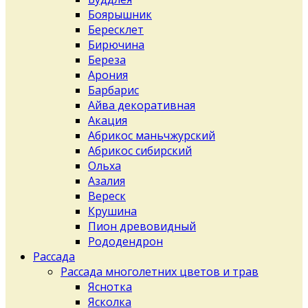
Боярышник
Бересклет
Бирючина
Береза
Арония
Барбарис
Айва декоративная
Акация
Абрикос маньчжурский
Абрикос сибирский
Ольха
Азалия
Вереск
Крушина
Пион древовидный
Рододендрон
Рассада
Рассада многолетних цветов и трав
Яснотка
Ясколка