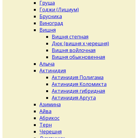
Груша
Годжи (Лициум)
Брусника
Виноград
Вишня
Вишня степная
Дюк (вишня х черешня)
Вишня войлочная
Вишня обыкновенная
Алыча
Актинидия
Актинидия Полигама
Актинидия Коломикта
Актинидия гибридная
Актинидия Аргута
Азимина
Айва
Абрикос
Терн
Черешня