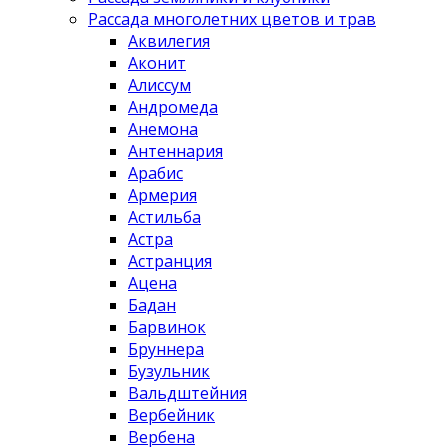
Рассада многолетних цветов и трав
Аквилегия
Аконит
Алиссум
Андромеда
Анемона
Антеннария
Арабис
Армерия
Астильба
Астра
Астранция
Ацена
Бадан
Барвинок
Бруннера
Бузульник
Вальдштейния
Вербейник
Вербена