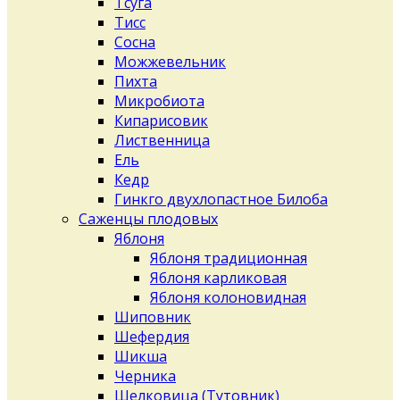
Тсуга
Тисс
Сосна
Можжевельник
Пихта
Микробиота
Кипарисовик
Лиственница
Ель
Кедр
Гинкго двухлопастное Билоба
Саженцы плодовых
Яблоня
Яблоня традиционная
Яблоня карликовая
Яблоня колоновидная
Шиповник
Шефердия
Шикша
Черника
Шелковица (Тутовник)