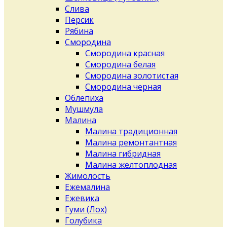
Слива
Персик
Рябина
Смородина
Смородина красная
Смородина белая
Смородина золотистая
Смородина черная
Облепиха
Мушмула
Малина
Малина традиционная
Малина ремонтантная
Малина гибридная
Малина желтоплодная
Жимолость
Ежемалина
Ежевика
Гуми (Лох)
Голубика