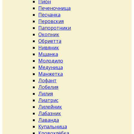
Пион
Печеночница
Песчанка
Перовския
Папоротники
Окопник
Обриетта
Нивяник
Мшанка
Молодило
Медуница
Манжетка
Лофант
Лобелия
Лилия
Лиатрис
Лилейник
Лабазник
Лаванда
Купальница
Кровохлёбка