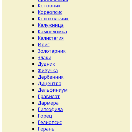
Котовник
Кореопсис
Колокольчик
Калужница
Камнеломка
Калистегия
Ирис
Золотарник
Злаки
Дудник
Живучка
Дербенник
Дицентра
Дельфиниум
Гравилат
Дармера
Гипсофила
Горец
Гелиопсис
Герань