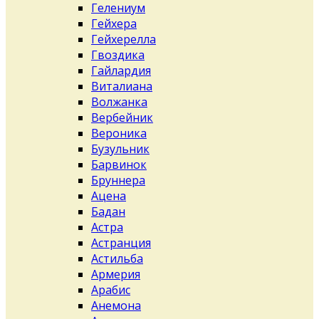
Гелениум
Гейхера
Гейхерелла
Гвоздика
Гайлардия
Виталиана
Волжанка
Вербейник
Вероника
Бузульник
Барвинок
Бруннера
Ацена
Бадан
Астра
Астранция
Астильба
Армерия
Арабис
Анемона