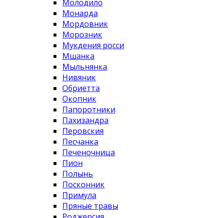
Молодило
Монарда
Мордовник
Морозник
Мукдения росси
Мшанка
Мыльнянка
Нивяник
Обриетта
Окопник
Папоротники
Пахизандра
Перовския
Песчанка
Печеночница
Пион
Полынь
Посконник
Примула
Пряные травы
Роджерсия