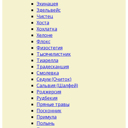
Эхинацея
Эдельвейс
Чистец
Хоста
Хохлатка
Хелоне
Флокс
Физостегия
Тысячелистник
Тиарелла
Традесканция
Смолевка
Седум (Очиток)
Сальвия (Шалфей)
Роджерсия
Рудбекия
Пряные травы
Посконник
Примула
Полынь