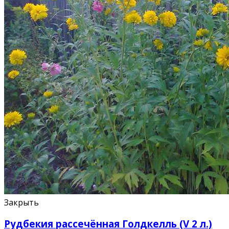
Закрыть
Рудбекия рассечённая Голдкелль (V 2 л.)