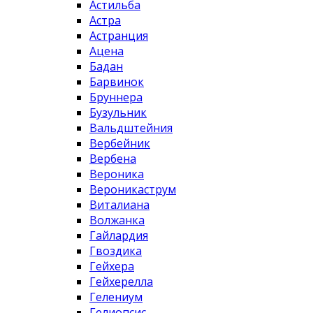
Астильба
Астра
Астранция
Ацена
Бадан
Барвинок
Бруннера
Бузульник
Вальдштейния
Вербейник
Вербена
Вероника
Вероникаструм
Виталиана
Волжанка
Гайлардия
Гвоздика
Гейхера
Гейхерелла
Гелениум
Гелиопсис