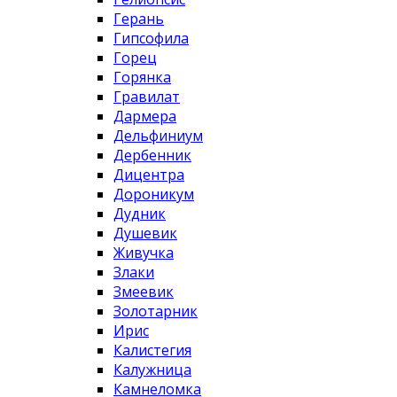
Герань
Гипсофила
Горец
Горянка
Гравилат
Дармера
Дельфиниум
Дербенник
Дицентра
Дороникум
Дудник
Душевик
Живучка
Злаки
Змеевик
Золотарник
Ирис
Калистегия
Калужница
Камнеломка