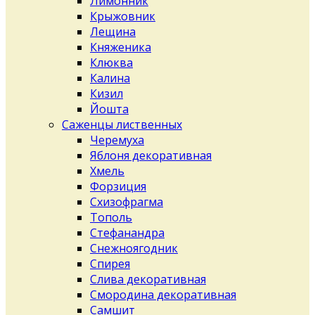
Лимонник
Крыжовник
Лещина
Княженика
Клюква
Калина
Кизил
Йошта
Саженцы лиственных
Черемуха
Яблоня декоративная
Хмель
Форзиция
Схизофрагма
Тополь
Стефанандра
Снежноягодник
Спирея
Слива декоративная
Смородина декоративная
Самшит