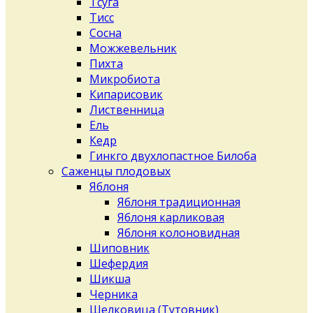
Тсуга
Тисс
Сосна
Можжевельник
Пихта
Микробиота
Кипарисовик
Лиственница
Ель
Кедр
Гинкго двухлопастное Билоба
Саженцы плодовых
Яблоня
Яблоня традиционная
Яблоня карликовая
Яблоня колоновидная
Шиповник
Шефердия
Шикша
Черника
Шелковица (Тутовник)