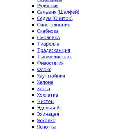
Рудбекия
Сальвия (Шалфей)
Седум (Очиток)
Синеголовник
Скабиоза
Смолевка
Тиарелла
Традесканция
Тысячелистник
Физостегия
Флокс
Хауттюйния
Хелоне
Хоста
Хохлатка
Чистец
Эдельвейс
Эхинацея
Ясколка
Яснотка