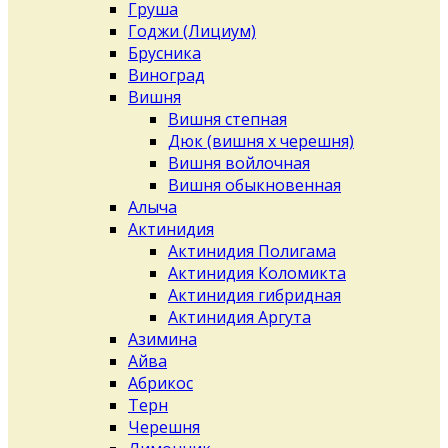
Груша
Годжи (Лициум)
Брусника
Виноград
Вишня
Вишня степная
Дюк (вишня х черешня)
Вишня войлочная
Вишня обыкновенная
Алыча
Актинидия
Актинидия Полигама
Актинидия Коломикта
Актинидия гибридная
Актинидия Аргута
Азимина
Айва
Абрикос
Терн
Черешня