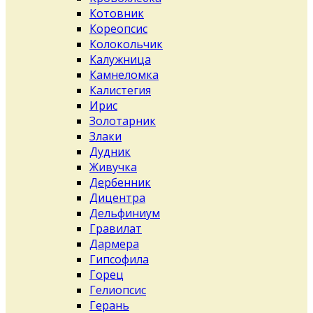
Котовник
Кореопсис
Колокольчик
Калужница
Камнеломка
Калистегия
Ирис
Золотарник
Злаки
Дудник
Живучка
Дербенник
Дицентра
Дельфиниум
Гравилат
Дармера
Гипсофила
Горец
Гелиопсис
Герань