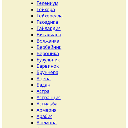
Гелениум
Гейхера
Гейхерелла
Гвоздика
Гайлардия
Виталиана
Волжанка
Вербейник
Вероника
Бузульник
Барвинок
Бруннера
Ацена
Бадан
Астра
Астранция
Астильба
Армерия
Арабис
Анемона