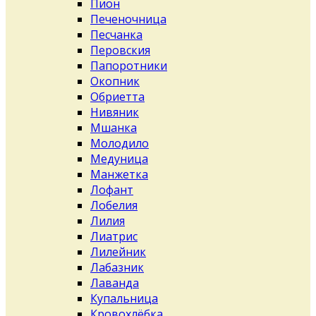
Пион
Печеночница
Песчанка
Перовския
Папоротники
Окопник
Обриетта
Нивяник
Мшанка
Молодило
Медуница
Манжетка
Лофант
Лобелия
Лилия
Лиатрис
Лилейник
Лабазник
Лаванда
Купальница
Кровохлёбка