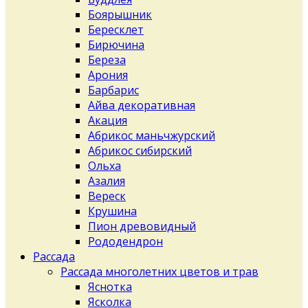
Боярышник
Бересклет
Бирючина
Береза
Арония
Барбарис
Айва декоративная
Акация
Абрикос маньчжурский
Абрикос сибирский
Ольха
Азалия
Вереск
Крушина
Пион древовидный
Рододендрон
Рассада
Рассада многолетних цветов и трав
Яснотка
Ясколка