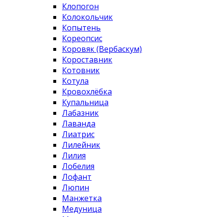
Клопогон
Колокольчик
Копытень
Кореопсис
Коровяк (Вербаскум)
Короставник
Котовник
Котула
Кровохлёбка
Купальница
Лабазник
Лаванда
Лиатрис
Лилейник
Лилия
Лобелия
Лофант
Люпин
Манжетка
Медуница