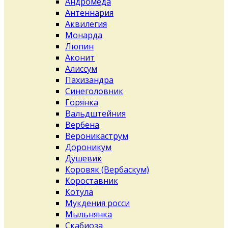
Андромеда
Антеннария
Аквилегия
Монарда
Люпин
Аконит
Алиссум
Пахизандра
Синеголовник
Горянка
Вальдштейния
Вербена
Вероникаструм
Дороникум
Душевик
Коровяк (Вербаскум)
Короставник
Котула
Мукдения росси
Мыльнянка
Скабиоза