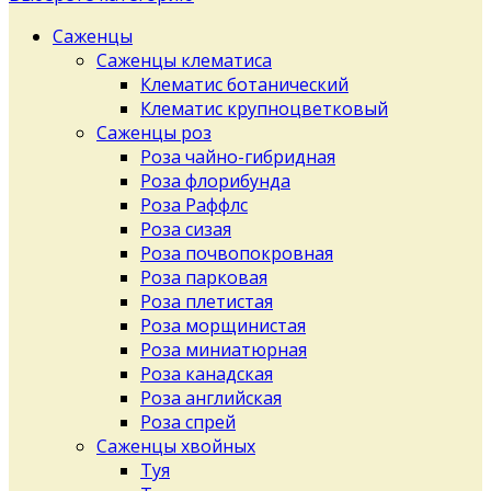
Саженцы
Саженцы клематиса
Клематис ботанический
Клематис крупноцветковый
Саженцы роз
Роза чайно-гибридная
Роза флорибунда
Роза Раффлс
Роза сизая
Роза почвопокровная
Роза парковая
Роза плетистая
Роза морщинистая
Роза миниатюрная
Роза канадская
Роза английская
Роза спрей
Саженцы хвойных
Туя