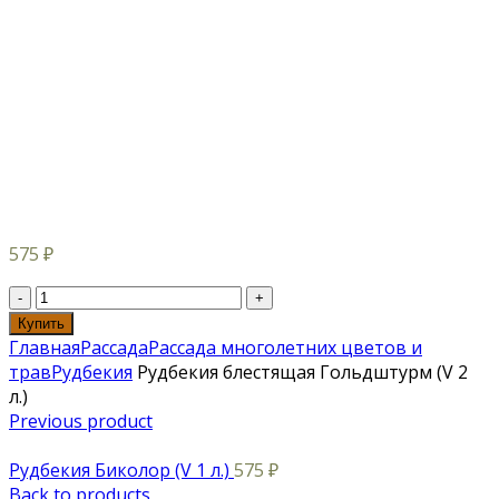
575
₽
Купить
Главная
Рассада
Рассада многолетних цветов и
трав
Рудбекия
Рудбекия блестящая Гольдштурм (V 2
л.)
Previous product
Рудбекия Биколор (V 1 л.)
575
₽
Back to products