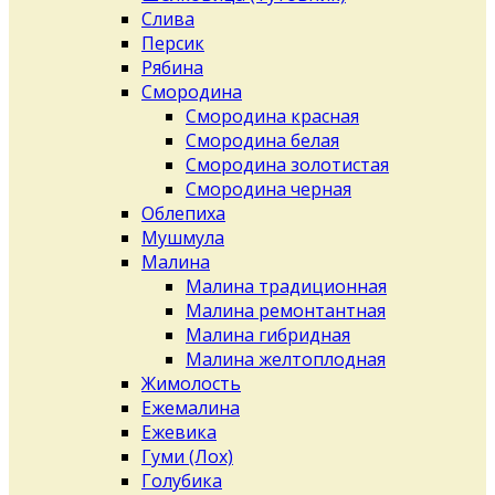
Слива
Персик
Рябина
Смородина
Смородина красная
Смородина белая
Смородина золотистая
Смородина черная
Облепиха
Мушмула
Малина
Малина традиционная
Малина ремонтантная
Малина гибридная
Малина желтоплодная
Жимолость
Ежемалина
Ежевика
Гуми (Лох)
Голубика