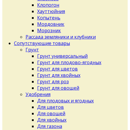
Клопогон
Хауттюйния
Копытень
Мордовник
Морозник
Рассада земляники и клубники
Сопутствующие товары
Грунт
Грунт универсальный
Грунт для плодово-ягодных
Грунт для цветов
Грунт для хвойных
Грунт для роз
Грунт для овощей
Удобрения
Для плодовых и ягодных
Для цветов
Для овощей
Для хвойных
Для газона