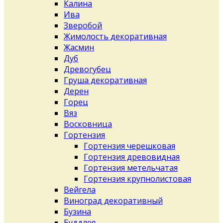
Калина
Ива
Зверобой
Жимолость декоративная
Жасмин
Дуб
Древогубец
Груша декоративная
Дерен
Горец
Вяз
Восковница
Гортензия
Гортензия черешковая
Гортензия древовидная
Гортензия метельчатая
Гортензия крупнолистовая
Вейгела
Виноград декоративный
Бузина
Буддлея