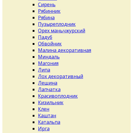
Сирень
Рябинник
Рябина
Пузыреплодник
Орех маньчжурский
Падуб
Обвойник
Малина декоративная
Миндаль
Магония
Липа
Лох декоративный
Лещина
Лапчатка
Красивоплодник
Кизильник
Клен
Каштан
Катальпа
Ирга