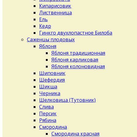
Кипарисовик
Лиственница
Ель
Кедр
Гинкго двухлопастное Билоба
Саженцы плодовых
Яблоня
Яблоня традиционная
Яблоня карликовая
Яблоня колоновидная
Шиповник
Шефердия
Шикша
Черника
Шелковица (Тутовник)
Слива
Персик
Рябина
Смородина
Смородина красная