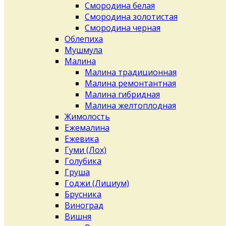
Смородина белая
Смородина золотистая
Смородина черная
Облепиха
Мушмула
Малина
Малина традиционная
Малина ремонтантная
Малина гибридная
Малина желтоплодная
Жимолость
Ежемалина
Ежевика
Гуми (Лох)
Голубика
Груша
Годжи (Лициум)
Брусника
Виноград
Вишня