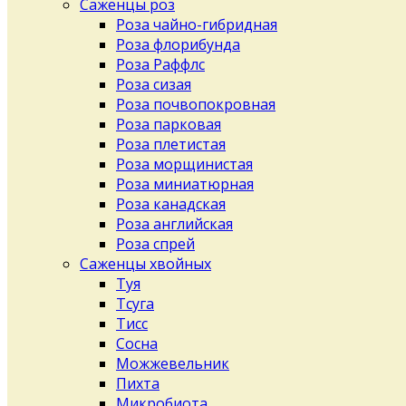
Саженцы роз
Роза чайно-гибридная
Роза флорибунда
Роза Раффлс
Роза сизая
Роза почвопокровная
Роза парковая
Роза плетистая
Роза морщинистая
Роза миниатюрная
Роза канадская
Роза английская
Роза спрей
Саженцы хвойных
Туя
Тсуга
Тисс
Сосна
Можжевельник
Пихта
Микробиота