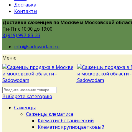
Доставка
Контакты
Доставка саженцев по Москве и Московской облас
Пн-Пт с 10:00 до 19:00
8 (919) 997-83-33
info@sadowodam.ru
Меню
Выберете категорию
Саженцы
Саженцы клематиса
Клематис ботанический
Клематис крупноцветковый