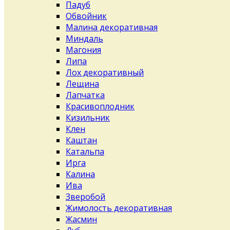
Падуб
Обвойник
Малина декоративная
Миндаль
Магония
Липа
Лох декоративный
Лещина
Лапчатка
Красивоплодник
Кизильник
Клен
Каштан
Катальпа
Ирга
Калина
Ива
Зверобой
Жимолость декоративная
Жасмин