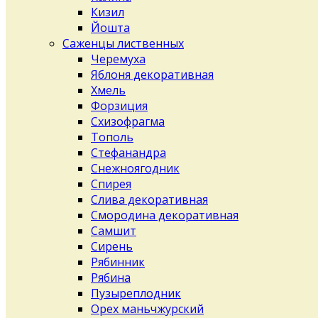
Кизил
Йошта
Саженцы лиственных
Черемуха
Яблоня декоративная
Хмель
Форзиция
Схизофрагма
Тополь
Стефанандра
Снежноягодник
Спирея
Слива декоративная
Смородина декоративная
Самшит
Сирень
Рябинник
Рябина
Пузыреплодник
Орех маньчжурский