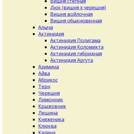
Вишня степная
Дюк (вишня х черешня)
Вишня войлочная
Вишня обыкновенная
Алыча
Актинидия
Актинидия Полигама
Актинидия Коломикта
Актинидия гибридная
Актинидия Аргута
Азимина
Айва
Абрикос
Терн
Черешня
Лимонник
Крыжовник
Лещина
Княженика
Клюква
Калина