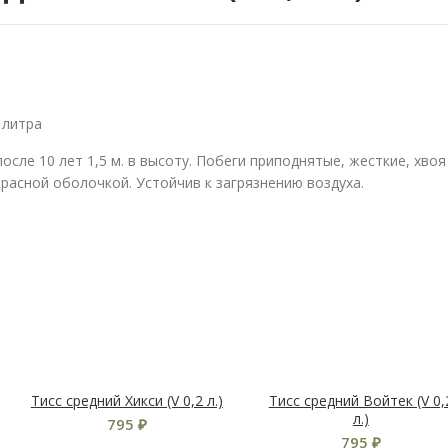
 литра
сле 10 лет 1,5 м. в высоту. Побеги приподнятые, жесткие, хвоя
расной оболочкой. Устойчив к загрязнению воздуха.
Тисс средний Хикси (V 0,2 л.)
Тисс средний Войтек (V 0,
л.)
795
₽
795
₽