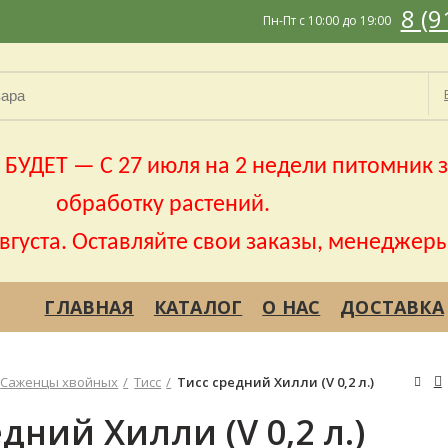
8 (9
Пн-Пт с 10:00 до 19:00
УДЕТ — С 27 июля на 2 недели питомник з
обработку растений.
августа. Оставляйте свои заказы, менеджеры
ГЛАВНАЯ
КАТАЛОГ
О НАС
ДОСТАВКА
Саженцы хвойных
Тисс
Тисс средний Хилли (V 0,2 л.)
дний Хилли (V 0,2 л.)