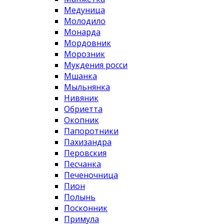
Медуница
Молодило
Монарда
Мордовник
Морозник
Мукдения росси
Мшанка
Мыльнянка
Нивяник
Обриетта
Окопник
Папоротники
Пахизандра
Перовския
Песчанка
Печеночница
Пион
Полынь
Посконник
Примула