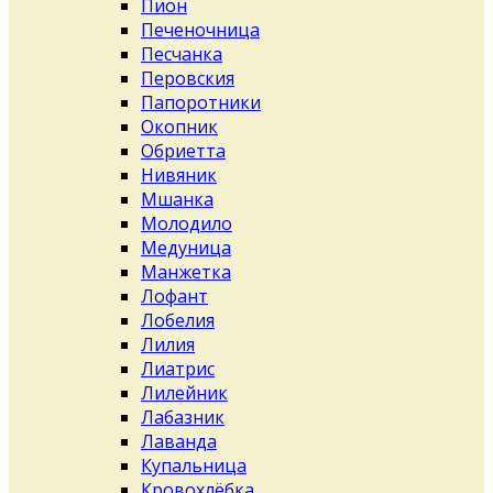
Пион
Печеночница
Песчанка
Перовския
Папоротники
Окопник
Обриетта
Нивяник
Мшанка
Молодило
Медуница
Манжетка
Лофант
Лобелия
Лилия
Лиатрис
Лилейник
Лабазник
Лаванда
Купальница
Кровохлёбка