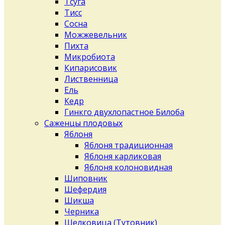
Тсуга
Тисс
Сосна
Можжевельник
Пихта
Микробиота
Кипарисовик
Лиственница
Ель
Кедр
Гинкго двухлопастное Билоба
Саженцы плодовых
Яблоня
Яблоня традиционная
Яблоня карликовая
Яблоня колоновидная
Шиповник
Шефердия
Шикша
Черника
Шелковица (Тутовник)