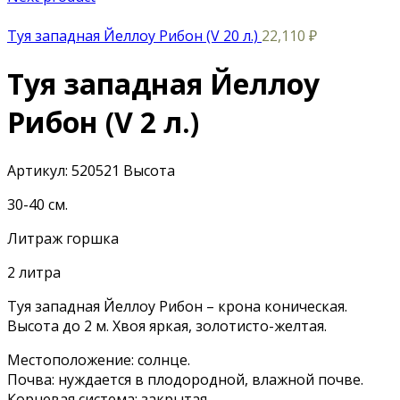
Туя западная Йеллоу Рибон (V 20 л.)
22,110
₽
Туя западная Йеллоу
Рибон (V 2 л.)
Артикул:
520521
Высота
30-40 см.
Литраж горшка
2 литра
Туя западная Йеллоу Рибон – крона коническая.
Высота до 2 м. Хвоя яркая, золотисто-желтая.
Местоположение: солнце.
Почва: нуждается в плодородной, влажной почве.
Корневая система: закрытая.