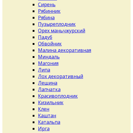
Сирень
Рябинник
Рябина
Пузыреплодник
Орех маньчжурский
Падуб
Обвойник
Малина декоративная
Миндаль
Магония
Липа
Лох декоративный
Лещина
Лапчатка
Красивоплодник
Кизильник
Клен
Каштан
Катальпа
Ирга