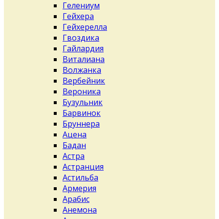
Гелениум
Гейхера
Гейхерелла
Гвоздика
Гайлардия
Виталиана
Волжанка
Вербейник
Вероника
Бузульник
Барвинок
Бруннера
Ацена
Бадан
Астра
Астранция
Астильба
Армерия
Арабис
Анемона