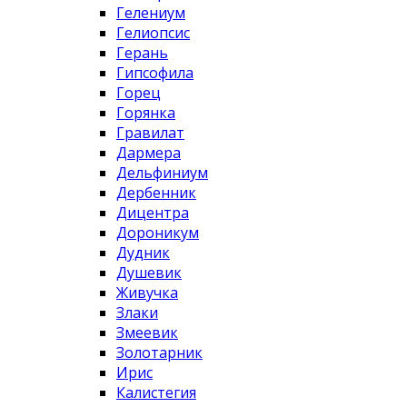
Гелениум
Гелиопсис
Герань
Гипсофила
Горец
Горянка
Гравилат
Дармера
Дельфиниум
Дербенник
Дицентра
Дороникум
Дудник
Душевик
Живучка
Злаки
Змеевик
Золотарник
Ирис
Калистегия