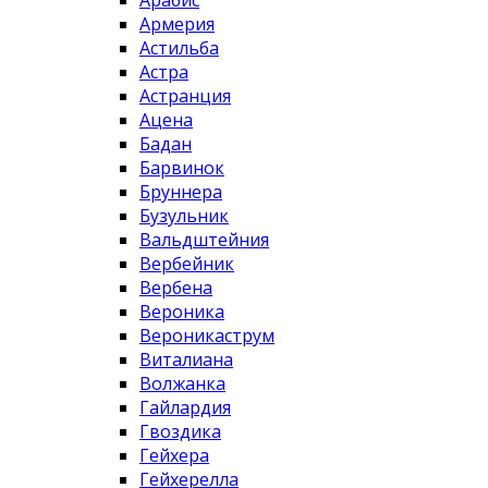
Арабис
Армерия
Астильба
Астра
Астранция
Ацена
Бадан
Барвинок
Бруннера
Бузульник
Вальдштейния
Вербейник
Вербена
Вероника
Вероникаструм
Виталиана
Волжанка
Гайлардия
Гвоздика
Гейхера
Гейхерелла