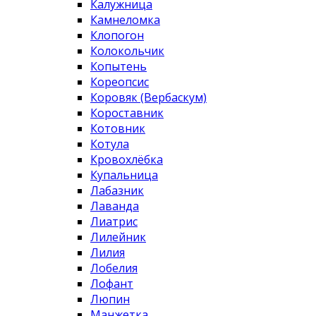
Калужница
Камнеломка
Клопогон
Колокольчик
Копытень
Кореопсис
Коровяк (Вербаскум)
Короставник
Котовник
Котула
Кровохлёбка
Купальница
Лабазник
Лаванда
Лиатрис
Лилейник
Лилия
Лобелия
Лофант
Люпин
Манжетка