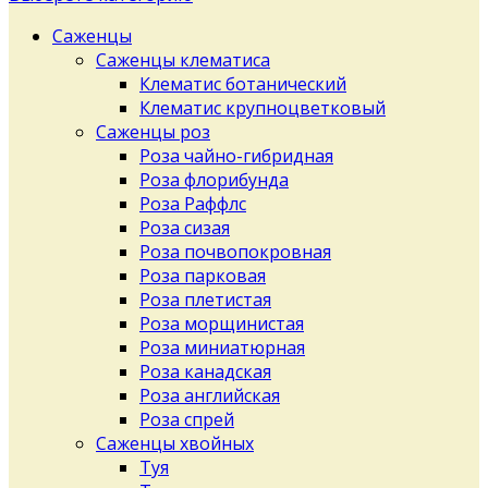
Саженцы
Саженцы клематиса
Клематис ботанический
Клематис крупноцветковый
Саженцы роз
Роза чайно-гибридная
Роза флорибунда
Роза Раффлс
Роза сизая
Роза почвопокровная
Роза парковая
Роза плетистая
Роза морщинистая
Роза миниатюрная
Роза канадская
Роза английская
Роза спрей
Саженцы хвойных
Туя