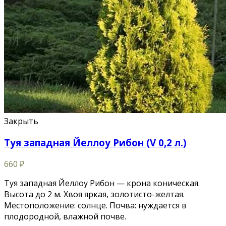
Закрыть
Туя западная Йеллоу Рибон (V 0,2 л.)
660
₽
Туя западная Йеллоу Рибон — крона коническая.
Высота до 2 м. Хвоя яркая, золотисто-желтая.
Местоположение: солнце. Почва: нуждается в
плодородной, влажной почве.