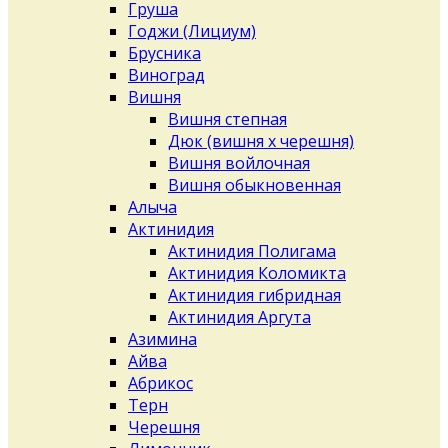
Груша
Годжи (Лициум)
Брусника
Виноград
Вишня
Вишня степная
Дюк (вишня х черешня)
Вишня войлочная
Вишня обыкновенная
Алыча
Актинидия
Актинидия Полигама
Актинидия Коломикта
Актинидия гибридная
Актинидия Аргута
Азимина
Айва
Абрикос
Терн
Черешня