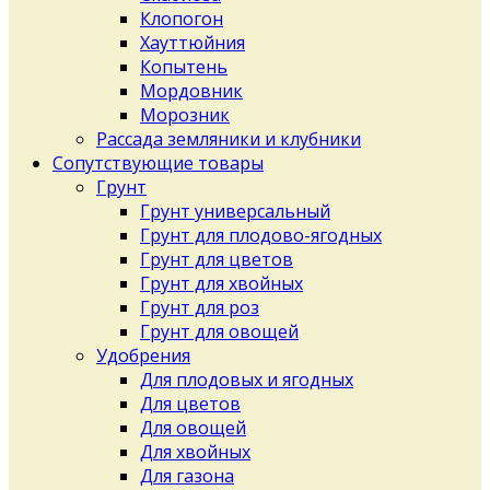
Клопогон
Хауттюйния
Копытень
Мордовник
Морозник
Рассада земляники и клубники
Сопутствующие товары
Грунт
Грунт универсальный
Грунт для плодово-ягодных
Грунт для цветов
Грунт для хвойных
Грунт для роз
Грунт для овощей
Удобрения
Для плодовых и ягодных
Для цветов
Для овощей
Для хвойных
Для газона