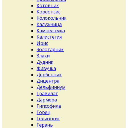
Котовник
Кореопсис
Колокольчик
Калужница
Камнеломка
Калистегия
Ирис
Золотарник
Злаки
Дудник
Живучка
Дербенник
Дицентра
Дельфиниум
Гравилат
Дармера
Гипсофила
Горец
Гелиопсис
Герань