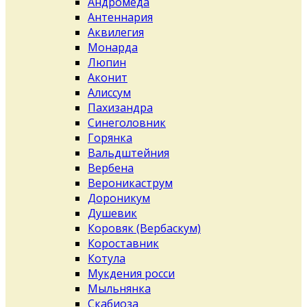
Андромеда
Антеннария
Аквилегия
Монарда
Люпин
Аконит
Алиссум
Пахизандра
Синеголовник
Горянка
Вальдштейния
Вербена
Вероникаструм
Дороникум
Душевик
Коровяк (Вербаскум)
Короставник
Котула
Мукдения росси
Мыльнянка
Скабиоза