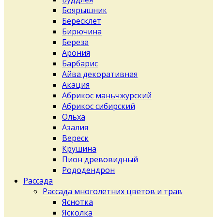
Боярышник
Бересклет
Бирючина
Береза
Арония
Барбарис
Айва декоративная
Акация
Абрикос маньчжурский
Абрикос сибирский
Ольха
Азалия
Вереск
Крушина
Пион древовидный
Рододендрон
Рассада
Рассада многолетних цветов и трав
Яснотка
Ясколка