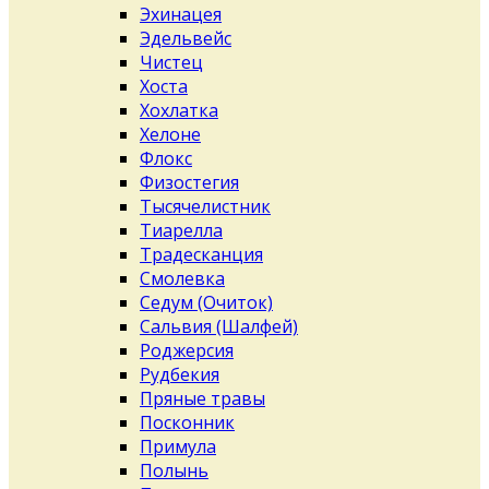
Эхинацея
Эдельвейс
Чистец
Хоста
Хохлатка
Хелоне
Флокс
Физостегия
Тысячелистник
Тиарелла
Традесканция
Смолевка
Седум (Очиток)
Сальвия (Шалфей)
Роджерсия
Рудбекия
Пряные травы
Посконник
Примула
Полынь