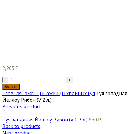
2,265
₽
Купить
Главная
Саженцы
Саженцы хвойных
Туя
Туя западная
Йеллоу Рибон (V 2 л.)
Previous product
Туя западная Йеллоу Рибон (V 0,2 л.)
660
₽
Back to products
Next product