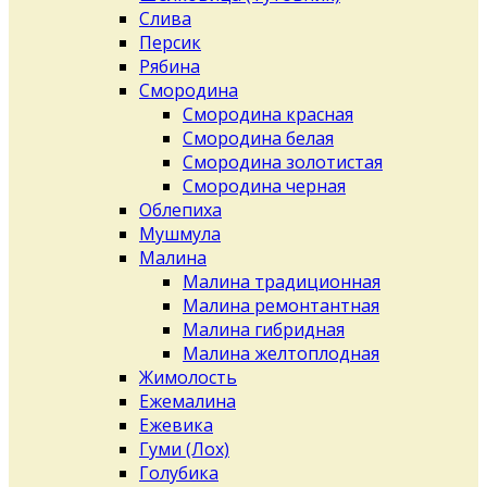
Слива
Персик
Рябина
Смородина
Смородина красная
Смородина белая
Смородина золотистая
Смородина черная
Облепиха
Мушмула
Малина
Малина традиционная
Малина ремонтантная
Малина гибридная
Малина желтоплодная
Жимолость
Ежемалина
Ежевика
Гуми (Лох)
Голубика