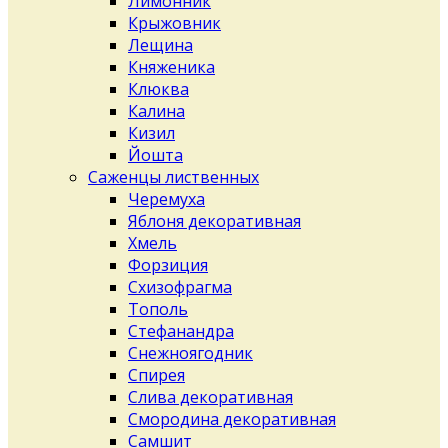
Лимонник
Крыжовник
Лещина
Княженика
Клюква
Калина
Кизил
Йошта
Саженцы лиственных
Черемуха
Яблоня декоративная
Хмель
Форзиция
Схизофрагма
Тополь
Стефанандра
Снежноягодник
Спирея
Слива декоративная
Смородина декоративная
Самшит