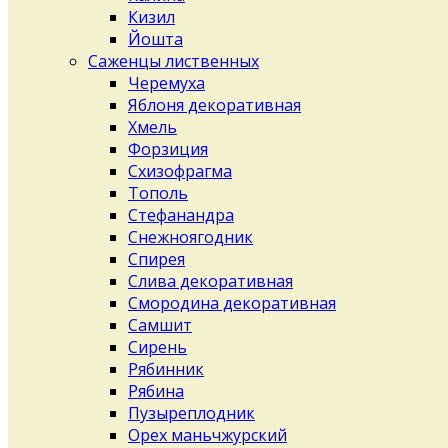
Кизил
Йошта
Саженцы лиственных
Черемуха
Яблоня декоративная
Хмель
Форзиция
Схизофрагма
Тополь
Стефанандра
Снежноягодник
Спирея
Слива декоративная
Смородина декоративная
Самшит
Сирень
Рябинник
Рябина
Пузыреплодник
Орех маньчжурский