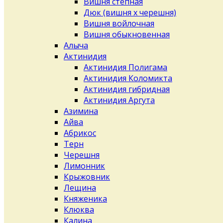
Вишня степная
Дюк (вишня х черешня)
Вишня войлочная
Вишня обыкновенная
Алыча
Актинидия
Актинидия Полигама
Актинидия Коломикта
Актинидия гибридная
Актинидия Аргута
Азимина
Айва
Абрикос
Терн
Черешня
Лимонник
Крыжовник
Лещина
Княженика
Клюква
Калина