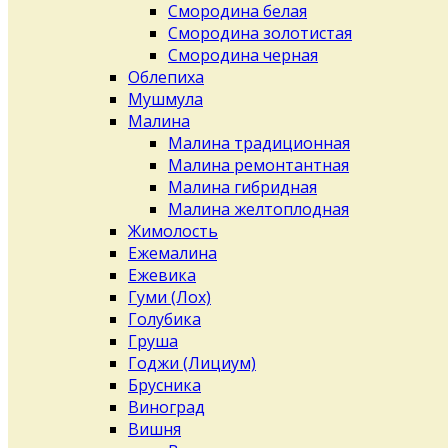
Смородина белая
Смородина золотистая
Смородина черная
Облепиха
Мушмула
Малина
Малина традиционная
Малина ремонтантная
Малина гибридная
Малина желтоплодная
Жимолость
Ежемалина
Ежевика
Гуми (Лох)
Голубика
Груша
Годжи (Лициум)
Брусника
Виноград
Вишня