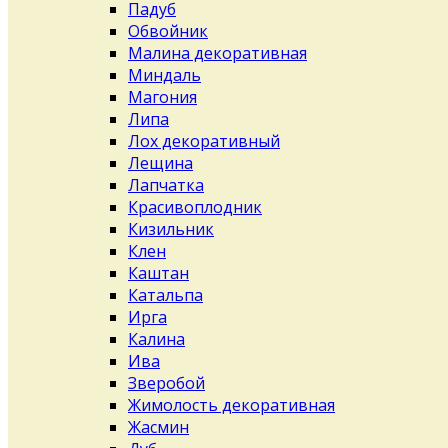
Падуб
Обвойник
Малина декоративная
Миндаль
Магония
Липа
Лох декоративный
Лещина
Лапчатка
Красивоплодник
Кизильник
Клен
Каштан
Катальпа
Ирга
Калина
Ива
Зверобой
Жимолость декоративная
Жасмин