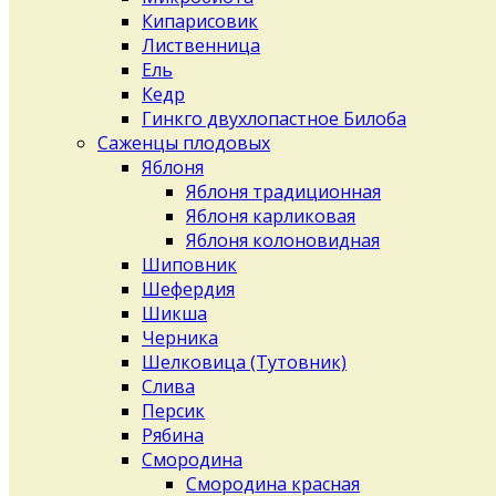
Кипарисовик
Лиственница
Ель
Кедр
Гинкго двухлопастное Билоба
Саженцы плодовых
Яблоня
Яблоня традиционная
Яблоня карликовая
Яблоня колоновидная
Шиповник
Шефердия
Шикша
Черника
Шелковица (Тутовник)
Слива
Персик
Рябина
Смородина
Смородина красная