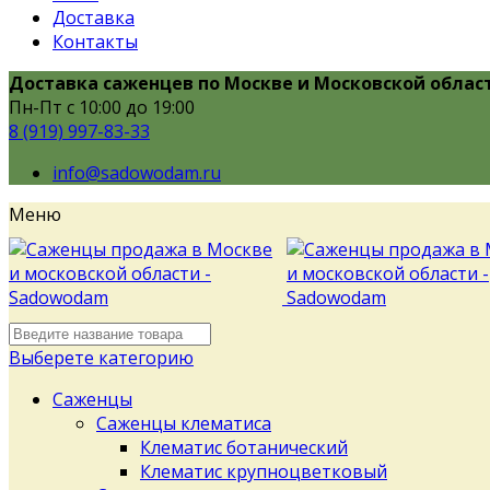
Доставка
Контакты
Доставка саженцев по Москве и Московской облас
Пн-Пт с 10:00 до 19:00
8 (919) 997-83-33
info@sadowodam.ru
Меню
Выберете категорию
Саженцы
Саженцы клематиса
Клематис ботанический
Клематис крупноцветковый