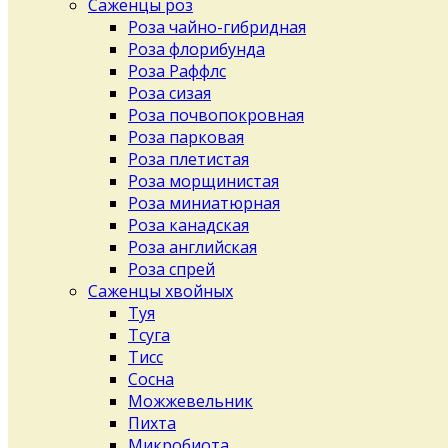
Саженцы роз
Роза чайно-гибридная
Роза флорибунда
Роза Раффлс
Роза сизая
Роза почвопокровная
Роза парковая
Роза плетистая
Роза морщинистая
Роза миниатюрная
Роза канадская
Роза английская
Роза спрей
Саженцы хвойных
Туя
Тсуга
Тисс
Сосна
Можжевельник
Пихта
Микробиота