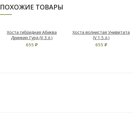
ПОХОЖИЕ ТОВАРЫ
Хоста гибридная Абиква
Хоста волнистая Унивитата
Дринкин Гурд (V 3 л.)
(V 1,5 л.)
655
₽
655
₽