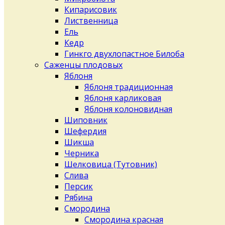
Кипарисовик
Лиственница
Ель
Кедр
Гинкго двухлопастное Билоба
Саженцы плодовых
Яблоня
Яблоня традиционная
Яблоня карликовая
Яблоня колоновидная
Шиповник
Шефердия
Шикша
Черника
Шелковица (Тутовник)
Слива
Персик
Рябина
Смородина
Смородина красная