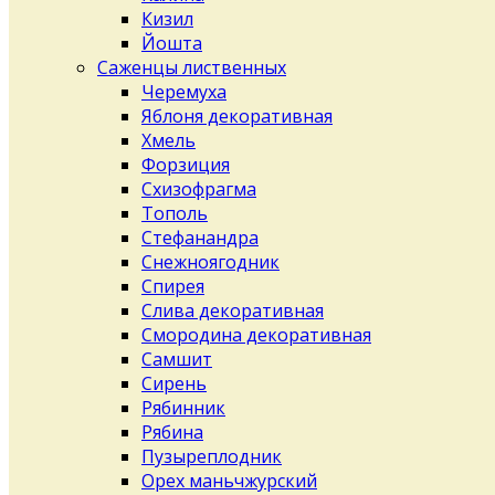
Кизил
Йошта
Саженцы лиственных
Черемуха
Яблоня декоративная
Хмель
Форзиция
Схизофрагма
Тополь
Стефанандра
Снежноягодник
Спирея
Слива декоративная
Смородина декоративная
Самшит
Сирень
Рябинник
Рябина
Пузыреплодник
Орех маньчжурский