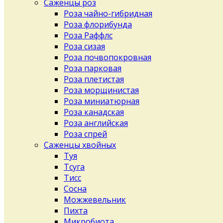
Саженцы роз
Роза чайно-гибридная
Роза флорибунда
Роза Раффлс
Роза сизая
Роза почвопокровная
Роза парковая
Роза плетистая
Роза морщинистая
Роза миниатюрная
Роза канадская
Роза английская
Роза спрей
Саженцы хвойных
Туя
Тсуга
Тисс
Сосна
Можжевельник
Пихта
Микробиота