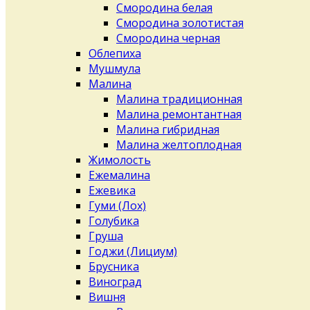
Смородина белая
Смородина золотистая
Смородина черная
Облепиха
Мушмула
Малина
Малина традиционная
Малина ремонтантная
Малина гибридная
Малина желтоплодная
Жимолость
Ежемалина
Ежевика
Гуми (Лох)
Голубика
Груша
Годжи (Лициум)
Брусника
Виноград
Вишня