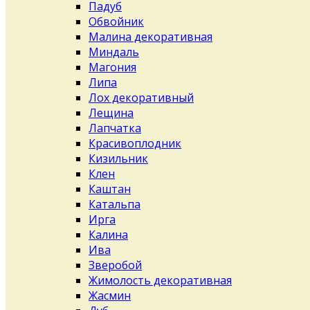
Падуб
Обвойник
Малина декоративная
Миндаль
Магония
Липа
Лох декоративный
Лещина
Лапчатка
Красивоплодник
Кизильник
Клен
Каштан
Катальпа
Ирга
Калина
Ива
Зверобой
Жимолость декоративная
Жасмин