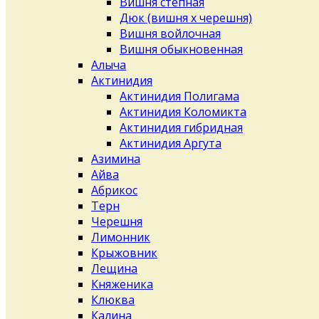
Вишня степная
Дюк (вишня х черешня)
Вишня войлочная
Вишня обыкновенная
Алыча
Актинидия
Актинидия Полигама
Актинидия Коломикта
Актинидия гибридная
Актинидия Аргута
Азимина
Айва
Абрикос
Терн
Черешня
Лимонник
Крыжовник
Лещина
Княженика
Клюква
Калина