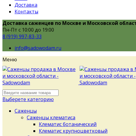
Доставка
Контакты
Доставка саженцев по Москве и Московской облас
Пн-Пт с 10:00 до 19:00
8 (919) 997-83-33
info@sadowodam.ru
Меню
Выберете категорию
Саженцы
Саженцы клематиса
Клематис ботанический
Клематис крупноцветковый